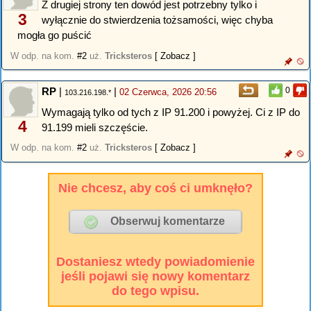
Z drugiej strony ten dowód jest potrzebny tylko i
3
wyłącznie do stwierdzenia tożsamości, więc chyba
mogła go puścić
W odp. na kom.
#2
uż.
Tricksteros
[ Zobacz ]
RP
|
|
0
02 Czerwca, 2026 20:56
103.216.198.*
Wymagają tylko od tych z IP 91.200 i powyżej. Ci z IP do
4
91.199 mieli szczęście.
W odp. na kom.
#2
uż.
Tricksteros
[ Zobacz ]
Nie chcesz, aby coś ci umknęło?
Dostaniesz wtedy powiadomienie
jeśli pojawi się nowy komentarz
do tego wpisu.