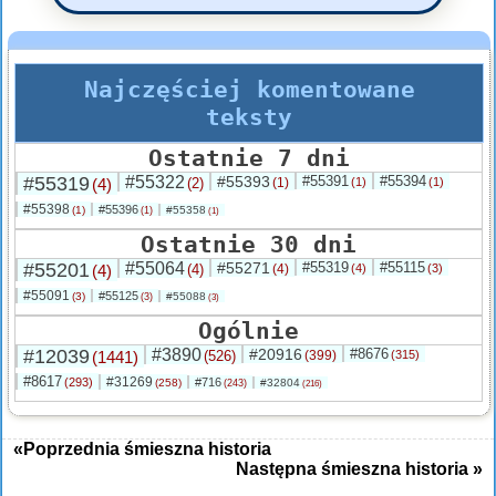
Najczęściej komentowane
teksty
Ostatnie 7 dni
#55319
#55322
#55393
#55391
#55394
(4)
(2)
(1)
(1)
(1)
#55398
#55396
(1)
#55358
(1)
(1)
Ostatnie 30 dni
#55201
#55064
#55271
#55319
#55115
(4)
(4)
(4)
(4)
(3)
#55091
#55125
(3)
#55088
(3)
(3)
Ogólnie
#12039
#3890
#20916
#8676
(1441)
(526)
(399)
(315)
#8617
#31269
(293)
#716
(258)
#32804
(243)
(216)
«Poprzednia śmieszna historia
Następna śmieszna historia »