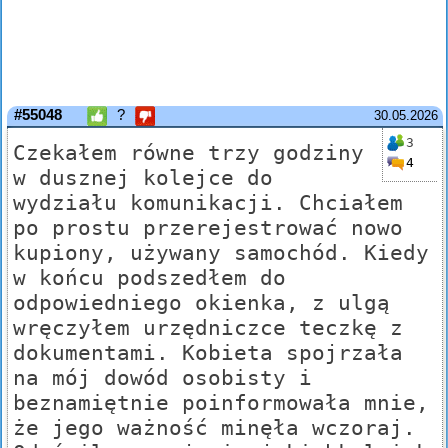
#55048
?
30.05.2026
3
Czekałem równe trzy godziny
4
w dusznej kolejce do
wydziału komunikacji. Chciałem
po prostu przerejestrować nowo
kupiony, używany samochód. Kiedy
w końcu podszedłem do
odpowiedniego okienka, z ulgą
wręczyłem urzędniczce teczkę z
dokumentami. Kobieta spojrzała
na mój dowód osobisty i
beznamiętnie poinformowała mnie,
że jego ważność minęła wczoraj.