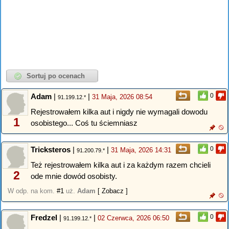
Adam
|
|
0
31 Maja, 2026 08:54
91.199.12.*
Rejestrowałem kilka aut i nigdy nie wymagali dowodu
1
osobistego... Coś tu ściemniasz
Tricksteros
|
|
0
31 Maja, 2026 14:31
91.200.79.*
Też rejestrowałem kilka aut i za każdym razem chcieli
2
ode mnie dowód osobisty.
W odp. na kom.
#1
uż.
Adam
[ Zobacz ]
Fredzel
|
|
0
02 Czerwca, 2026 06:50
91.199.12.*