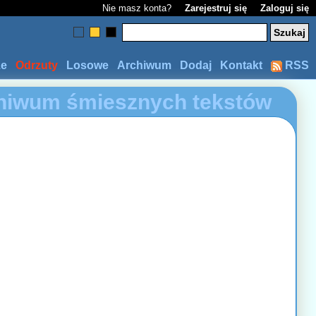
Nie masz konta?
Zarejestruj się
Zaloguj się
ze
Odrzuty
Losowe
Archiwum
Dodaj
Kontakt
RSS
hiwum śmiesznych tekstów