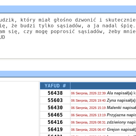
udzik, który miał głośno dzwonić i skutecznie
ię, że budzi tylko sąsiadów, a ja nadal śpię.
am się, czy mogę poprosić sąsiadów, żeby mnie
UD
YAFUD #
56438
Ala
napisał(a)
k
06 Sierpnia, 2026 22:39
55603
Zyna
napisał(a)
06 Sierpnia, 2026 19:40
56430
Malenki
napisał
06 Sierpnia, 2026 15:19
56465
Przyjazna
napis
06 Sierpnia, 2026 13:19
56416
zdziwiony
napis
06 Sierpnia, 2026 08:31
56419
Grejon
napisał(
06 Sierpnia, 2026 06:47