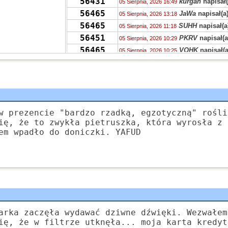
56431
kurgan
napisał(
05 Sierpnia, 2026 16:49
56465
JaWa
napisał(a
05 Sierpnia, 2026 13:18
56465
SUHH
napisał(a
05 Sierpnia, 2026 11:18
56451
PKRV
napisał(a
05 Sierpnia, 2026 10:29
56465
VQHK
napisał(a
05 Sierpnia, 2026 10:25
56465
zdziwiony
napis
05 Sierpnia, 2026 08:55
56406
zdziwiony
napis
04 Sierpnia, 2026 23:36
56431
chen
napisał(a)
04 Sierpnia, 2026 15:23
56421
Grejon
napisał(
04 Sierpnia, 2026 15:12
55704
Kudłaczek
napi
w prezencie "bardzo rzadką, egzotyczną" rośli
04 Sierpnia, 2026 09:46
ię, że to zwykła pietruszka, która wyrosła z 
378
Tunn
napisał(a
04 Sierpnia, 2026 07:24
em wpadło do doniczki. YAFUD
56451
Ala
napisał(a)
k
04 Sierpnia, 2026 02:52
55704
Zyna
napisał(a)
04 Sierpnia, 2026 02:47
56406
S.
napisał(a)
ko
04 Sierpnia, 2026 01:20
arka zaczęła wydawać dziwne dźwięki. Wezwałem
ię, że w filtrze utknęła... moja karta kredyt