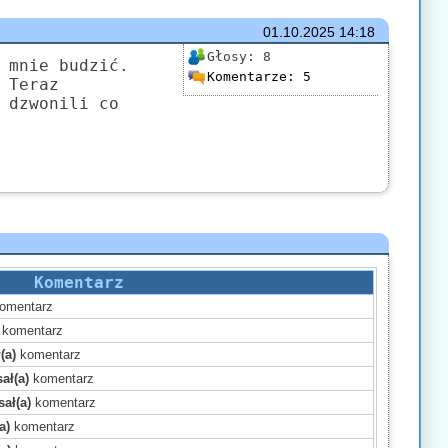
01.10.2025
14:18
Głosy:
8
 mnie budzić.
Komentarze:
5
 Teraz
 dzwonili co
Komentarz
omentarz
komentarz
(a)
komentarz
ał(a)
komentarz
ał(a)
komentarz
a)
komentarz