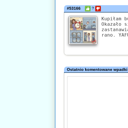
#53166
?
Kupiłam b
Okazało s
zastanawi
rano. YAF
Ostatnio komentowane wpadki