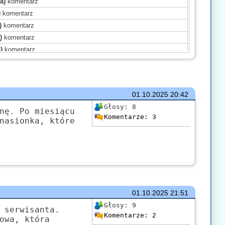
a)
komentarz
)
komentarz
)
komentarz
)
komentarz
)
komentarz
ał(a)
komentarz
ał(a)
komentarz
komentarz
01.10.2025
20:42
a)
komentarz
Głosy:
8
sał(a)
komentarz
nę. Po miesiącu
Komentarze:
3
nasionka, które
)
komentarz
omentarz
komentarz
mentarz
01.10.2025
21:51
Głosy:
9
 serwisanta.
Komentarze:
2
owa, która