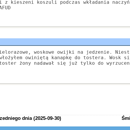
i z kieszeni koszuli podczas wkładania naczyń
AFUD
ielorazowe, woskowe owijki na jedzenie. Niest
włożyłem owiniętą kanapkę do tostera. Wosk si
toster żony nadawał się już tylko do wyrzucen
zedniego dnia (2025-09-30)
Śmi