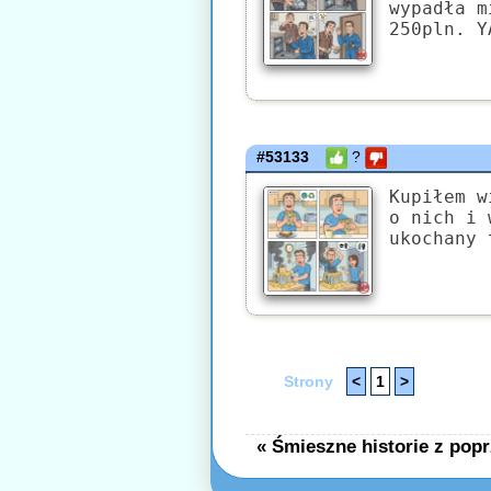
wypadła m
250pln. Y
#53133
?
Kupiłem w
o nich i 
ukochany 
Strony
<
1
>
« Śmieszne historie z popr