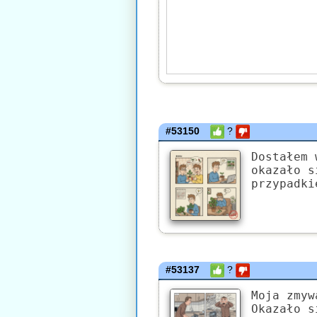
#53150
?
Dostałem 
okazało s
przypadki
#53137
?
Moja zmyw
Okazało s