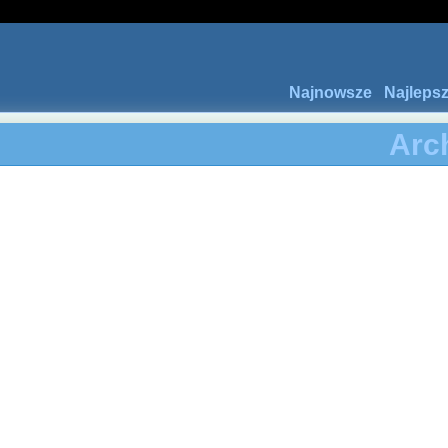
Najnowsze
Najleps
Arc