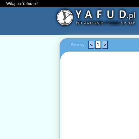
Witaj na Yafud.pl!
Strony
<
1
>