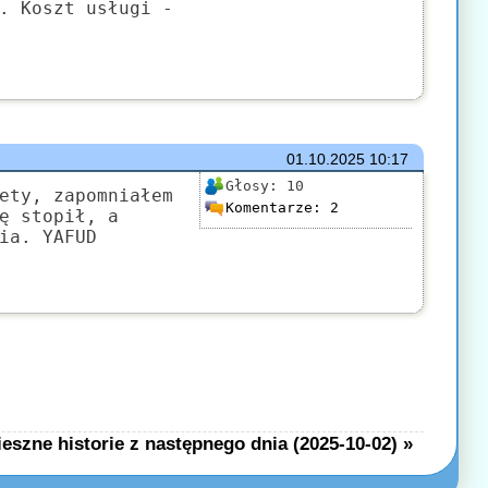
. Koszt usługi -
01.10.2025
10:17
Głosy:
10
ety, zapomniałem
Komentarze:
2
ę stopił, a
ia. YAFUD
eszne historie z następnego dnia (2025-10-02) »