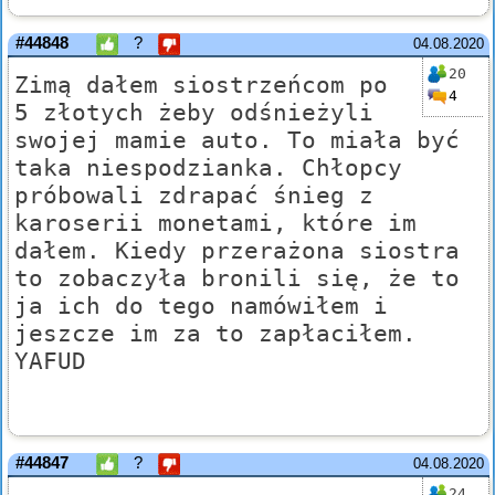
#44848
?
04.08.2020
20
Zimą dałem siostrzeńcom po
4
5 złotych żeby odśnieżyli
swojej mamie auto. To miała być
taka niespodzianka. Chłopcy
próbowali zdrapać śnieg z
karoserii monetami, które im
dałem. Kiedy przerażona siostra
to zobaczyła bronili się, że to
ja ich do tego namówiłem i
jeszcze im za to zapłaciłem.
YAFUD
#44847
?
04.08.2020
24