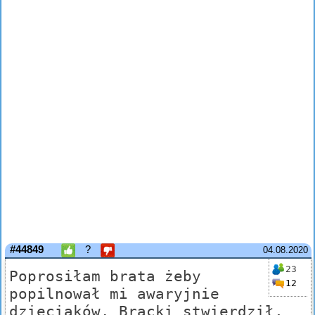
#44849
?
04.08.2020
23
Poprosiłam brata żeby
12
popilnował mi awaryjnie
dzieciaków. Bracki stwierdził,