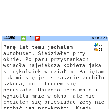
#44850
?
04.08.2020
23
Parę lat temu jechałem
10
autobusem. Siedziałem przy
oknie. Po paru przystankach
wsiadła największa kobieta jaką
kiedykolwiek widziałem. Pamiętam
jak mi się jej strasznie zrobiło
szkoda, bo z trudem się
poruszała. Usiadła koło mnie i
wgniotła mnie w okno, ale nie
chciałem się przesiadać żeby nie
zrobić jej przykrości. Kiedy