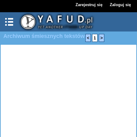
Zarejestruj się
Zaloguj się
Archiwum śmiesznych tekstów
<
1
>