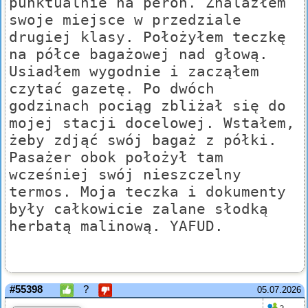
punktualnie na peron. Znalazłem
swoje miejsce w przedziale
drugiej klasy. Położyłem teczkę
na półce bagażowej nad głową.
Usiadłem wygodnie i zacząłem
czytać gazetę. Po dwóch
godzinach pociąg zbliżał się do
mojej stacji docelowej. Wstałem,
żeby zdjąć swój bagaż z półki.
Pasażer obok położył tam
wcześniej swój nieszczelny
termos. Moja teczka i dokumenty
były całkowicie zalane słodką
herbatą malinową. YAFUD.
#55398
?
05.07.2026