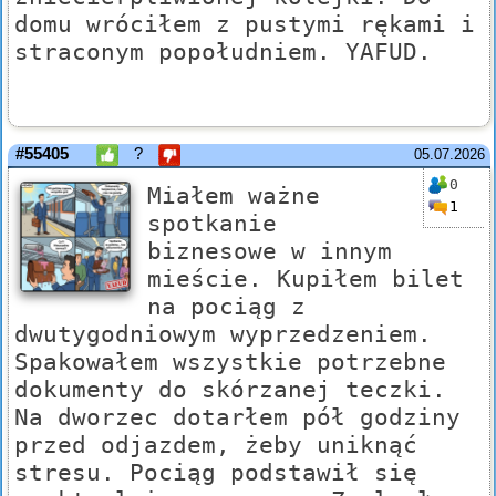
domu wróciłem z pustymi rękami i
straconym popołudniem. YAFUD.
#55405
?
05.07.2026
0
Miałem ważne
1
spotkanie
biznesowe w innym
mieście. Kupiłem bilet
na pociąg z
dwutygodniowym wyprzedzeniem.
Spakowałem wszystkie potrzebne
dokumenty do skórzanej teczki.
Na dworzec dotarłem pół godziny
przed odjazdem, żeby uniknąć
stresu. Pociąg podstawił się