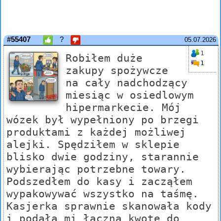
#55407
?
05.07.2026
1
Robiłem duże
1
zakupy spożywcze
na cały nadchodzący
miesiąc w osiedlowym
hipermarkecie. Mój
wózek był wypełniony po brzegi
produktami z każdej możliwej
alejki. Spędziłem w sklepie
blisko dwie godziny, starannie
wybierając potrzebne towary.
Podszedłem do kasy i zacząłem
wypakowywać wszystko na taśmę.
Kasjerka sprawnie skanowała kody
i podała mi łączną kwotę do