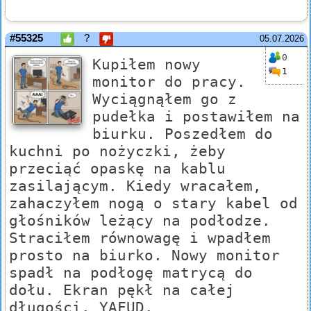
#55325
?
05.07.2026
0
Kupiłem nowy
1
monitor do pracy.
Wyciągnąłem go z
pudełka i postawiłem na
biurku. Poszedłem do
kuchni po nożyczki, żeby
przeciąć opaskę na kablu
zasilającym. Kiedy wracałem,
zahaczyłem nogą o stary kabel od
głośników leżący na podłodze.
Straciłem równowagę i wpadłem
prosto na biurko. Nowy monitor
spadł na podłogę matrycą do
dołu. Ekran pękł na całej
długości. YAFUD.