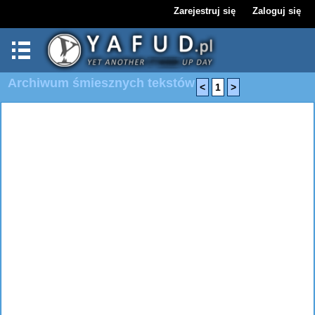
Zarejestruj się
Zaloguj się
Archiwum śmiesznych tekstów
<
1
>