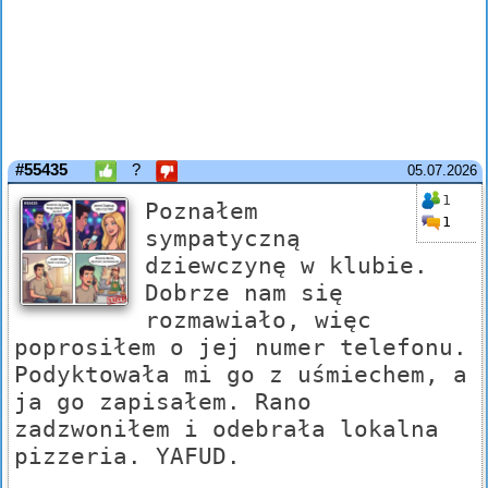
#55435
?
05.07.2026
1
Poznałem
1
sympatyczną
dziewczynę w klubie.
Dobrze nam się
rozmawiało, więc
poprosiłem o jej numer telefonu.
Podyktowała mi go z uśmiechem, a
ja go zapisałem. Rano
zadzwoniłem i odebrała lokalna
pizzeria. YAFUD.