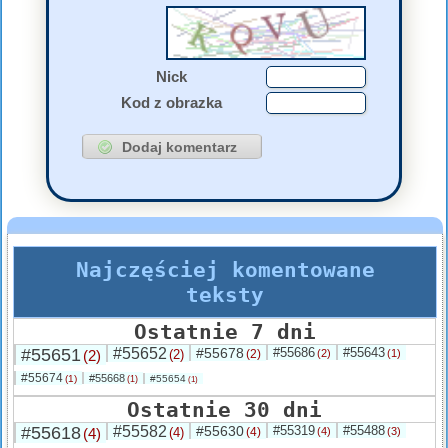
Nick
Kod z obrazka
Najczęściej komentowane
teksty
Ostatnie 7 dni
#55651
#55652
#55678
#55686
#55643
(2)
(2)
(2)
(2)
(1)
#55674
#55668
(1)
#55654
(1)
(1)
Ostatnie 30 dni
#55618
#55582
#55630
#55319
#55488
(4)
(4)
(4)
(4)
(3)