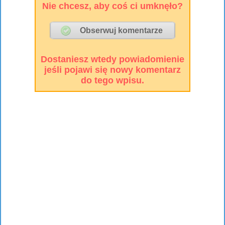
Nie chcesz, aby coś ci umknęło?
Dostaniesz wtedy powiadomienie
jeśli pojawi się nowy komentarz
do tego wpisu.