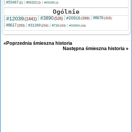
#55467
#55322
(2)
#55285
(2)
(2)
Ogólnie
#12039
#3890
#20916
#8676
(1441)
(526)
(399)
(315)
#8617
#31269
(293)
#716
(258)
#32804
(243)
(216)
«Poprzednia śmieszna historia
Następna śmieszna historia »