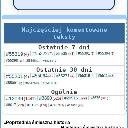
Najczęściej komentowane
teksty
Ostatnie 7 dni
#55319
#55322
#55393
#55391
#55394
(4)
(2)
(1)
(1)
(1)
#55398
#55396
(1)
#55358
(1)
(1)
Ostatnie 30 dni
#55201
#55064
#55271
#55319
#55115
(4)
(4)
(4)
(4)
(3)
#55091
#55125
(3)
#55088
(3)
(3)
Ogólnie
#12039
#3890
#20916
#8676
(1441)
(526)
(399)
(315)
#8617
#31269
(293)
#716
(258)
#32804
(243)
(216)
«Poprzednia śmieszna historia
Następna śmieszna historia »