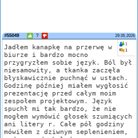
#55049
?
29.05.2026
1
Jadłem kanapkę na przerwę w
1
biurze i bardzo mocno
przygryzłem sobie język. Ból był
niesamowity, a tkanka zaczęła
błyskawicznie puchnąć w ustach.
Godzinę później miałem wygłosić
prezentację przed całym moim
zespołem projektowym. Język
spuchł mi tak bardzo, że nie
mogłem wymówić głosek szumiących
ani litery r. Całe pół godziny
mówiłem z dziwnym seplenieniem,