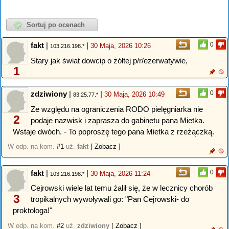
fakt
|
|
0
30 Maja, 2026 10:26
103.216.198.*
Stary jak świat dowcip o żółtej p/r/ezerwatywie,
1
zdziwiony
|
|
0
30 Maja, 2026 10:49
83.25.77.*
Ze względu na ograniczenia RODO pielęgniarka nie
2
podaje nazwisk i zaprasza do gabinetu pana Mietka.
Wstaje dwóch. - To poproszę tego pana Mietka z rzeżączką.
W odp. na kom.
#1
uż.
fakt
[ Zobacz ]
fakt
|
|
0
30 Maja, 2026 11:24
103.216.198.*
Cejrowski wiele lat temu żalił się, że w lecznicy chorób
3
tropikalnych wywoływali go: "Pan Cejrowski- do
proktologa!"
W odp. na kom.
#2
uż.
zdziwiony
[ Zobacz ]