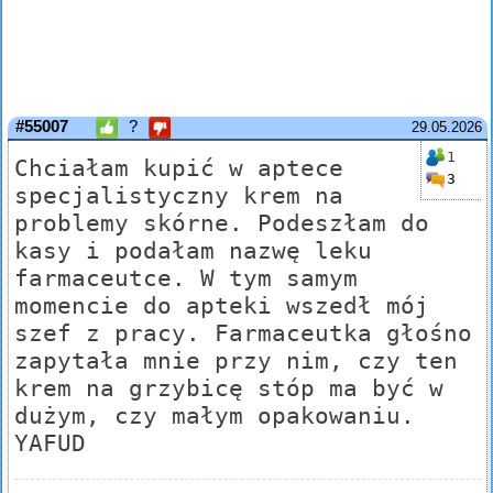
#55007
?
29.05.2026
1
Chciałam kupić w aptece
3
specjalistyczny krem na
problemy skórne. Podeszłam do
kasy i podałam nazwę leku
farmaceutce. W tym samym
momencie do apteki wszedł mój
szef z pracy. Farmaceutka głośno
zapytała mnie przy nim, czy ten
krem na grzybicę stóp ma być w
dużym, czy małym opakowaniu.
YAFUD