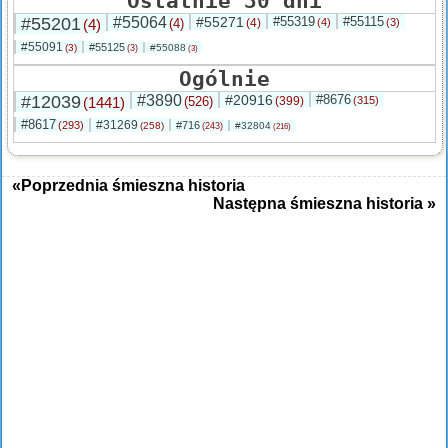
Ostatnie 30 dni
#55201
#55064
#55271
#55319
#55115
(4)
(4)
(4)
(4)
(3)
#55091
#55125
(3)
#55088
(3)
(3)
Ogólnie
#12039
#3890
#20916
#8676
(1441)
(526)
(399)
(315)
#8617
#31269
(293)
#716
(258)
#32804
(243)
(216)
«Poprzednia śmieszna historia
Następna śmieszna historia »