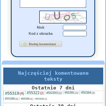
Nick
Kod z obrazka
Najczęściej komentowane
teksty
Ostatnie 7 dni
#55319
#55322
#55393
#55391
#55394
(4)
(2)
(1)
(1)
(1)
#55398
#55396
(1)
#55358
(1)
(1)