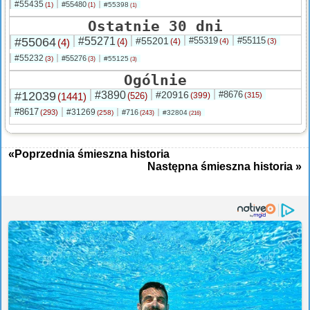
#55435
#55480
(1)
#55398
(1)
(1)
Ostatnie 30 dni
#55064
#55271
#55201
#55319
#55115
(4)
(4)
(4)
(4)
(3)
#55232
#55276
(3)
#55125
(3)
(3)
Ogólnie
#12039
#3890
#20916
#8676
(1441)
(526)
(399)
(315)
#8617
#31269
(293)
#716
(258)
#32804
(243)
(216)
«Poprzednia śmieszna historia
Następna śmieszna historia »