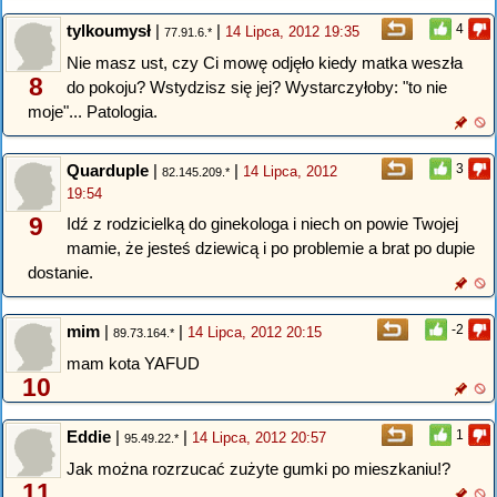
tylkoumysł
|
|
4
14 Lipca, 2012 19:35
77.91.6.*
Nie masz ust, czy Ci mowę odjęło kiedy matka weszła
8
do pokoju? Wstydzisz się jej? Wystarczyłoby: "to nie
moje"... Patologia.
Quarduple
|
|
3
14 Lipca, 2012
82.145.209.*
19:54
9
Idź z rodzicielką do ginekologa i niech on powie Twojej
mamie, że jesteś dziewicą i po problemie a brat po dupie
dostanie.
mim
|
|
-2
14 Lipca, 2012 20:15
89.73.164.*
mam kota YAFUD
10
Eddie
|
|
1
14 Lipca, 2012 20:57
95.49.22.*
Jak można rozrzucać zużyte gumki po mieszkaniu!?
11