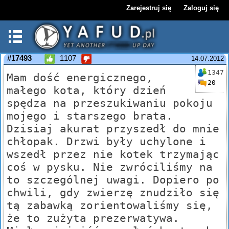
Zarejestruj się
Zaloguj się
#17493
1107
14.07.2012
1347
Mam dość energicznego,
20
małego kota, który dzień
spędza na przeszukiwaniu pokoju
mojego i starszego brata.
Dzisiaj akurat przyszedł do mnie
chłopak. Drzwi były uchylone i
wszedł przez nie kotek trzymając
coś w pysku. Nie zwróciliśmy na
to szczególnej uwagi. Dopiero po
chwili, gdy zwierzę znudziło się
tą zabawką zorientowaliśmy się,
że to zużyta prezerwatywa.