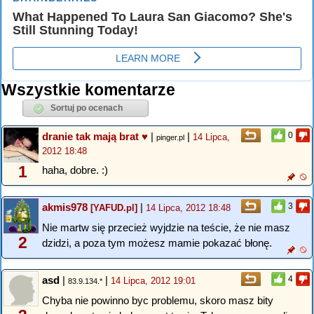
Wszystkie komentarze
dranie tak mają brat ♥
|
|
0
14 Lipca,
pinger.pl
2012 18:48
1
haha, dobre. :)
akmis978
|
3
[YAFUD.pl]
14 Lipca, 2012 18:48
Nie martw się przecież wyjdzie na teście, że nie masz
2
dzidzi, a poza tym możesz mamie pokazać błonę.
asd
|
|
4
14 Lipca, 2012 19:01
83.9.134.*
Chyba nie powinno byc problemu, skoro masz bity