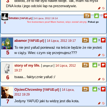
3
dowod, ze to nie bylo nawet twoje. Tak, mam na mysli
DNA kota i jego odciski lap na prezerwatywie.
-7
Smutas
|
[YAFUD.pl]
14 Lipca, 2012 19:14
Ten komentarz psuł Wam humor, więc został ukryty.
Pokaż go
4
abamor
|
3
[YAFUD.pl]
14 Lipca, 2012 19:17
To nie jest yafud ponieważ na teście będzie że nie jesteś
5
w ciąży. Wiec czym się przejmujesz???
story of my life.
|
|
0
14 Lipca, 2012
pinger.pl
19:27
6
tsaaa... faktycznie yafud :/
OjciecChrzestny
|
5
[YAFUD.pl]
14 Lipca,
2012 19:29
7
Jedyny YAFUD jaki tu widzę jest dla kota.