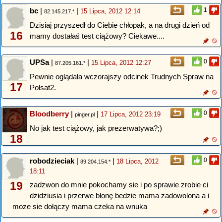
bc
|
|
1
15 Lipca, 2012 12:14
82.145.217.*
Dzisiaj przyszedł do Ciebie chłopak, a na drugi dzień od
16
mamy dostałaś test ciążowy? Ciekawe....
UPSa
|
|
0
15 Lipca, 2012 12:27
87.205.161.*
Pewnie oglądała wczorajszy odcinek Trudnych Spraw na
17
Polsat2.
Bloodberry
|
|
0
17 Lipca, 2012 23:19
pinger.pl
No jak test ciążowy, jak prezerwatywa?;)
18
robodzieciak
|
|
0
18 Lipca, 2012
89.204.154.*
18:11
19
zadzwon do mnie pokochamy sie i po sprawie zrobie ci
dzidziusia i przerwe błonę bedzie mama zadowolona a i
moze sie dołączy mama czeka na wnuka