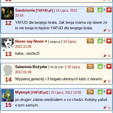
Sandziunia
|
0
[YAFUD.pl]
14 Lipca, 2012
20:58
12
YAFUD dla twojego brata. Jak twoja mama się dowie że
to nie twoja to będzie YAFUD dla twojego brata.
Never say Never ♥
|
|
0
14 Lipca,
pinger.pl
2012 21:06
13
haha.. nieźle;D
Satanista Bożydar
|
|
0
15 Lipca,
83.26.128.*
2012 01:09
14
Wypatruj gwiazdy i 3 bogato ubranych ludzi z darami.
Mykmyk
|
0
[YAFUD.pl]
15 Lipca, 2012 10:55
po drugim zdaniu wiedziałem o co chodzi. Kolejny yafud
15
o tym samym.