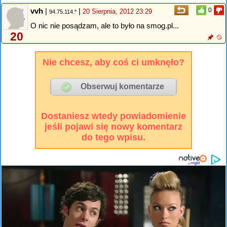
vvh
|
|
0
20 Sierpnia, 2012 23:29
94.75.114.*
O nic nie posądzam, ale to było na smog.pl...
20
Nie chcesz, aby coś ci umknęło?
Dostaniesz wtedy powiadomienie
jeśli pojawi się nowy komentarz
do tego wpisu.