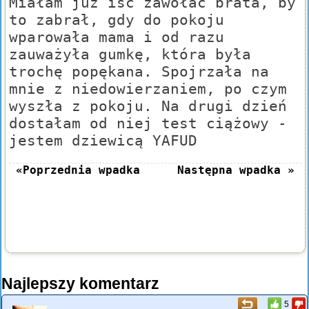
Miałam już iść zawołać brata, by
to zabrał, gdy do pokoju
wparowała mama i od razu
zauważyła gumkę, która była
trochę popękana. Spojrzała na
mnie z niedowierzaniem, po czym
wyszła z pokoju. Na drugi dzień
dostałam od niej test ciążowy -
jestem dziewicą YAFUD
«Poprzednia wpadka
Następna wpadka »
Najlepszy komentarz
5