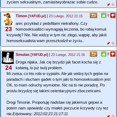
zyciem seksualnym, zamiastwyobrazac sobie cudze.
Timon
|
0
[YAFUD.pl]
23 Lutego, 2012 21:15
ann: przykład z pedofilami nietrafiony. Czy
23
homoseksualiści wymagają leczenia, bo robią komuś
krzywdę? Nie. Nie widzę w tym nic złego, wątpię, aby jakiś
homoseksualista wam przeszkodził w życiu..
Smutas
|
0
[YAFUD.pl]
23 Lutego, 2012 21:16
Droga nijaka. Jak cię brzydzi jak facet kocha się z
24
kobietą, to już twój problem.
Mi zwisa, co kto robi w sypialni. Ale jak widzę tych gejów na
paradach i słucham gadek o tym jaki to homoseksualizm jest
OK, to mam odruchy wymiotne. Nic na to nie poradzę. Po
prostu brzydzę się takimi ostentacyjnymi zboczeńcami.
Drogi Timonie. Proponuję nadstaw się jakiemuś gejowi a
potem nam opowiedz czy miałeś poczucie krzywdy czy tez
nie.
Edytowany: 2012:02:23 21:17:11