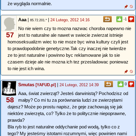
że wygląda normalnie.
Aaa
|
|
-1
24 Lutego, 2012 14:16
85.72.201.*
No nie wiem czy to mozna nazwac choroba napewno nie
57
jest to naturalne ale nawet w swiecie zwierzat istnieje
homoseksualizm wiec to nie moze byc wina kultury czyli jest
to prawdopodobnie genetyczne.Tak czy inaczej nie twierdze
ze to jest naturalne i powinno byc reklamowane jak to sie
czasem dzieje ale nie mozna ich tez przesladowac poniewaz
to nie jest ich wina.
Smutas
|
0
[YAFUD.pl]
24 Lutego, 2012 14:39
Aaa, świat zwierząt? Jesteś darwinistą? Pochodzisz od
58
małpy? Co mi tu za porównania ludzi ze zwierzętami
dajesz? Może po prostu napisz, że geje zachowują się jak
niektóre zwierzęta, co? Tylko że to politycznie niepoprawne,
prawda?
Bla ryb to jest naturalne oddychanie pod wodą, tylko co z
tego? My jesteśmy istotami rozumnymi, więc powinien nami