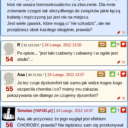
ktoś nie uważa homoseksualizmu za zboczenie. Dla mnie
zrównanie czegoś tak obrzydliwego do związków jakie łączą
kobietę i mężczyznę już jest nie na miejscu.
Jest wiele zjawisk, które mogą ci "nie szkodzić", ale nie
przejdziesz obok każdego obojętnie, prawda?
R
|
|
0
24 Lutego, 2012 13:50
91.123.210.*
Po opisie... "jest taki cudowny i zabawny i w ogóle jest
54
słodki"...
Aaa
|
|
-1
24 Lutego, 2012 13:57
85.72.201.*
Ja tez czuje dyskomfort tak samo jak widze kogos kogo
55
oszpecila choroba i co? mamy mu zakazac
pokazywania sie dlatego ze czujemy dysomfort?
Smutas
|
1
[YAFUD.pl]
24 Lutego, 2012 14:07
Aaa, ale przyznasz że jego wygląd jest efektem
56
CHOROBY, prawda? Nie będziesz sam się przekonywał