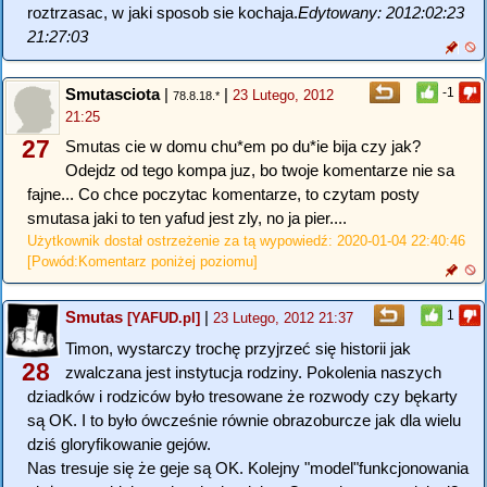
roztrzasac, w jaki sposob sie kochaja.
Edytowany: 2012:02:23
21:27:03
Smutasciota
|
|
-1
23 Lutego, 2012
78.8.18.*
21:25
27
Smutas cie w domu chu*em po du*ie bija czy jak?
Odejdz od tego kompa juz, bo twoje komentarze nie sa
fajne... Co chce poczytac komentarze, to czytam posty
smutasa jaki to ten yafud jest zly, no ja pier....
Użytkownik dostał ostrzeżenie za tą wypowiedź: 2020-01-04 22:40:46
[Powód:Komentarz poniżej poziomu]
Smutas
|
1
[YAFUD.pl]
23 Lutego, 2012 21:37
Timon, wystarczy trochę przyjrzeć się historii jak
28
zwalczana jest instytucja rodziny. Pokolenia naszych
dziadków i rodziców było tresowane że rozwody czy bękarty
są OK. I to było ówcześnie równie obrazoburcze jak dla wielu
dziś gloryfikowanie gejów.
Nas tresuje się że geje są OK. Kolejny "model"funkcjonowania