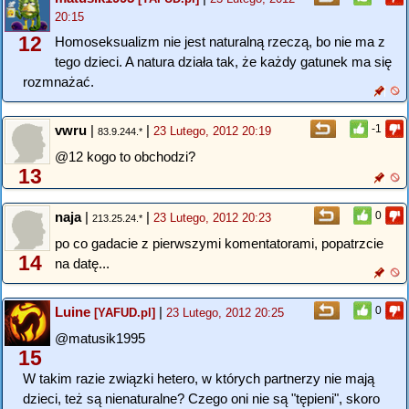
20:15
12
Homoseksualizm nie jest naturalną rzeczą, bo nie ma z
tego dzieci. A natura działa tak, że każdy gatunek ma się
rozmnażać.
vwru
|
|
-1
23 Lutego, 2012 20:19
83.9.244.*
@12 kogo to obchodzi?
13
naja
|
|
0
23 Lutego, 2012 20:23
213.25.24.*
po co gadacie z pierwszymi komentatorami, popatrzcie
14
na datę...
Luine
|
0
[YAFUD.pl]
23 Lutego, 2012 20:25
@matusik1995
15
W takim razie związki hetero, w których partnerzy nie mają
dzieci, też są nienaturalne? Czego oni nie są "tępieni", skoro