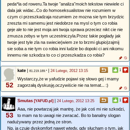
peda*la od roweru.Ta twoje "analiza"moich tekstow niewiele ci
dala jak widac..Co do homoseksualistow nie rozumiem w
czym ci przeszkadzaja rozumiem ze mozna sie tym brzydzic
zreszta mi samemu jest niedobrze na mysl o tym co robia
geje ale to nie jest moja ani twoja sprawa przeciez nikt cie nie
zmusza zebys w tym uczestniczyla.Przez takie poglady jak
twoje jest tyle zla na swiecie(wiem ze to brzmi glupio)zajmij
sie soba a nie tym co robia inni ludzie bo dopoki ci ani nikomu
innemu nie szkodza to co ci przeszkadza co robia?
kate
|
|
1
24 Lutego, 2012 13:15
81.219.189.*
Wystarczy,że w yafudzie pojawi się słowo gej i mamy
52
zagorzałą dyskusję,oczywiście nie na temat... :)
Smutas
|
1
[YAFUD.pl]
24 Lutego, 2012 13:25
Aaa, nie powtarzaj jak mantrę, że jak coś mi nie szkodzi,
53
to mam na to uwagi nie zwracać. Bo to banalny slogan
nadużywany przez jedną ze stron.
Np. ja czuję dyskomfort nawet wtedy, gdy słucham o tym, jak