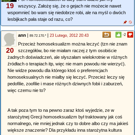
19
wszyscy. Założę się, że o gejach nie możecie nawet
wspomnieć bo wam się niedobrze robi, ale na myśl o dwóch
lesbijkach pała staje od razu, co?
ann
|
|
-2
23 Lutego, 2012 20:43
89.72.170.*
Przecież homoseksualizm można leczyć (tzn nie znam
20
szczegółów, bo nie miałam raczej z tym osobiście
żadnych doświadczeń, ale słyszałam wielokrotnie w różnych
źródłach o terapiach itp, więc nie mam powodu nie wierzyć).
Nie widze powodu dla którego ktoś o preferencjach
homoseksualnych nie miałby się leczyć. Przecież leczy się
pedofilie, zoofilie i mase różnych dziwnych fobii i zaburzeń,
więc czemu nie to?
A tak poza tym to na pewno zaraz ktoś wyjedzie, ze w
starożytnej Grecji homoseksualizm był traktowany jak coś
normalnego, nie mniej jednak czy to dobre albo czy ma jakieś
większe znaczenie? Dla przykładu inna starożytna kultura