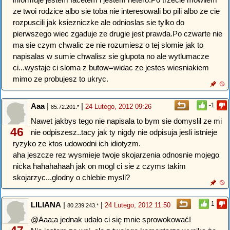
ze twoi rodzice albo sie toba nie interesowali bo pili albo ze cie
rozpuscili jak ksiezniczke ale odnioslas sie tylko do
pierwszego wiec zgaduje ze drugie jest prawda.Po czwarte nie
ma sie czym chwalic ze nie rozumiesz o tej slomie jak to
napisalas w sumie chwalisz sie glupota no ale wytlumacze
ci...wystaje ci sloma z butow=widac ze jestes wiesniakiem
mimo ze probujesz to ukryc.
Aaa
|
|
-1
24 Lutego, 2012 09:26
85.72.201.*
Nawet jakbys tego nie napisala to bym sie domyslil ze mi
46
nie odpiszesz..tacy jak ty nigdy nie odpisuja jesli istnieje
ryzyko ze ktos udowodni ich idiotyzm.
aha jeszcze rez wysmieje twoje skojarzenia odnosnie mojego
nicka hahahahaah jak on mogl ci sie z czyms takim
skojarzyc...glodny o chlebie mysli?
LILIANA
|
|
1
24 Lutego, 2012 11:50
80.239.243.*
@Aaa;a jednak udało ci się mnie sprowokować!