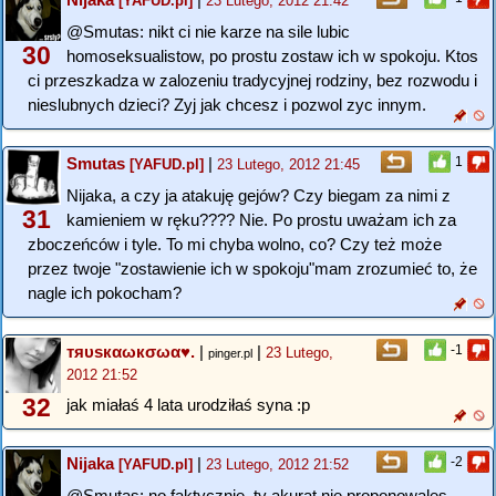
[YAFUD.pl]
23 Lutego, 2012 21:42
@Smutas: nikt ci nie karze na sile lubic
30
homoseksualistow, po prostu zostaw ich w spokoju. Ktos
ci przeszkadza w zalozeniu tradycyjnej rodziny, bez rozwodu i
nieslubnych dzieci? Zyj jak chcesz i pozwol zyc innym.
Smutas
|
1
[YAFUD.pl]
23 Lutego, 2012 21:45
Nijaka, a czy ja atakuję gejów? Czy biegam za nimi z
31
kamieniem w ręku???? Nie. Po prostu uważam ich za
zboczeńców i tyle. To mi chyba wolno, co? Czy też może
przez twoje "zostawienie ich w spokoju"mam zrozumieć to, że
nagle ich pokocham?
тяυѕкαωкσωα♥.
|
|
-1
23 Lutego,
pinger.pl
2012 21:52
32
jak miałaś 4 lata urodziłaś syna :p
Nijaka
|
-2
[YAFUD.pl]
23 Lutego, 2012 21:52
@Smutas: no faktycznie, ty akurat nie proponowales