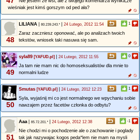
47
Nie jestem ze wsi, ale z twojego komentarza wynika,że
wieśniak jest kimś gorszym od ped ała?
LILIANA
|
|
1
24 Lutego, 2012 11:54
80.239.243.*
Zaraz zaczniesz oponować, ale po analizach twoich
48
tekstów, wniosek taki nasuwa się sam.
syla89
|
0
[YAFUD.pl]
24 Lutego, 2012 11:55
Ja tam nie mam nic do homoseksualistów dla mnie to
49
normalni ludze
Smutas
|
1
[YAFUD.pl]
24 Lutego, 2012 12:23
Syla, wyjaśnij mi co jest normalnego we wpychaniu sobie
50
nawzajem przez facetów członka do odbytu?
Aaa
|
|
-1
24 Lutego, 2012 12:38
85.72.201.*
Nie chodzi mi o pochodzenie ale o zachowanie i poglady
51
tak jak nazywajac kogos peda*lem nie mam na mysli