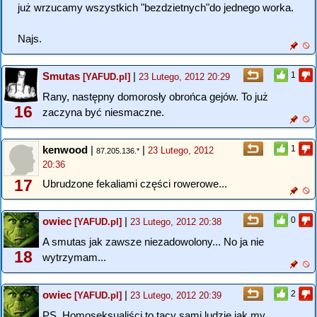
już wrzucamy wszystkich "bezdzietnych"do jednego worka.
Najs.
Smutas
|
1
[YAFUD.pl]
23 Lutego, 2012 20:29
Rany, następny domorosły obrońca gejów. To już
16
zaczyna być niesmaczne.
kenwood
|
|
1
23 Lutego, 2012
87.205.136.*
20:36
17
Ubrudzone fekaliami części rowerowe...
owiec
|
0
[YAFUD.pl]
23 Lutego, 2012 20:38
A smutas jak zawsze niezadowolony... No ja nie
18
wytrzymam...
owiec
|
2
[YAFUD.pl]
23 Lutego, 2012 20:39
PS. Homoseksualiści to tacy sami ludzie jak my