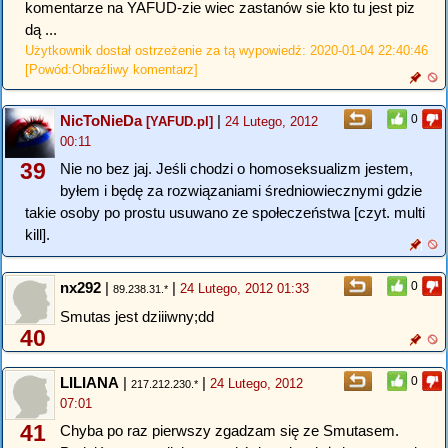
komentarze na YAFUD-zie wiec zastanów sie kto tu jest piz
dą ...
Użytkownik dostał ostrzeżenie za tą wypowiedź: 2020-01-04 22:40:46
[Powód:Obraźliwy komentarz]
NicToNieDa
|
0
[YAFUD.pl]
24 Lutego, 2012
00:11
39
Nie no bez jaj. Jeśli chodzi o homoseksualizm jestem,
byłem i będę za rozwiązaniami średniowiecznymi gdzie
takie osoby po prostu usuwano ze społeczeństwa [czyt. multi
kill].
nx292
|
|
0
24 Lutego, 2012 01:33
89.238.31.*
Smutas jest dziiiwny;dd
40
LILIANA
|
|
0
24 Lutego, 2012
217.212.230.*
07:01
41
Chyba po raz pierwszy zgadzam się ze Smutasem.