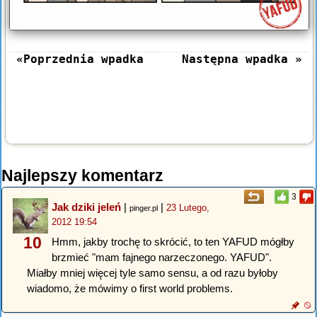
«Poprzednia wpadka
Następna wpadka »
Najlepszy komentarz
3
Jak dziki jeleń
|
|
23 Lutego,
pinger.pl
2012 19:54
10
Hmm, jakby trochę to skrócić, to ten YAFUD mógłby
brzmieć "mam fajnego narzeczonego. YAFUD".
Miałby mniej więcej tyle samo sensu, a od razu byłoby
wiadomo, że mówimy o first world problems.