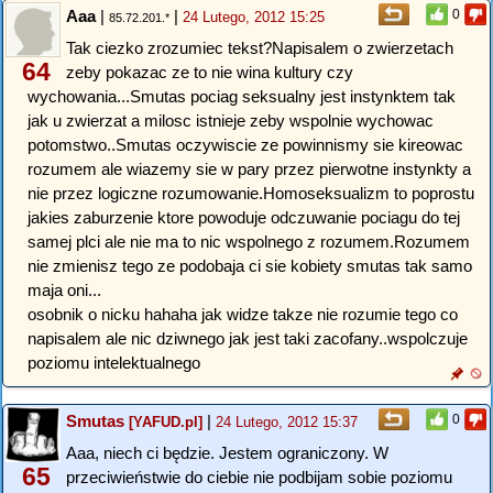
Aaa
|
|
0
24 Lutego, 2012 15:25
85.72.201.*
Tak ciezko zrozumiec tekst?Napisalem o zwierzetach
64
zeby pokazac ze to nie wina kultury czy
wychowania...Smutas pociag seksualny jest instynktem tak
jak u zwierzat a milosc istnieje zeby wspolnie wychowac
potomstwo..Smutas oczywiscie ze powinnismy sie kireowac
rozumem ale wiazemy sie w pary przez pierwotne instynkty a
nie przez logiczne rozumowanie.Homoseksualizm to poprostu
jakies zaburzenie ktore powoduje odczuwanie pociagu do tej
samej plci ale nie ma to nic wspolnego z rozumem.Rozumem
nie zmienisz tego ze podobaja ci sie kobiety smutas tak samo
maja oni...
osobnik o nicku hahaha jak widze takze nie rozumie tego co
napisalem ale nic dziwnego jak jest taki zacofany..wspolczuje
poziomu intelektualnego
Smutas
|
0
[YAFUD.pl]
24 Lutego, 2012 15:37
Aaa, niech ci będzie. Jestem ograniczony. W
65
przeciwieństwie do ciebie nie podbijam sobie poziomu