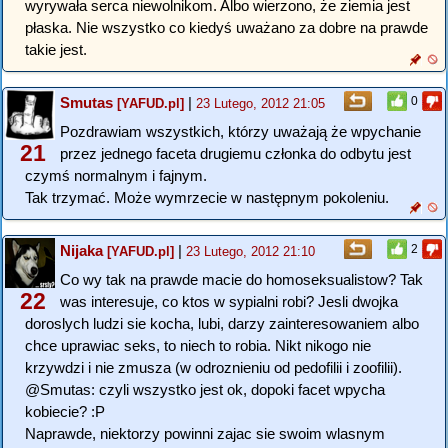
wyrywała serca niewolnikom. Albo wierzono, że ziemia jest
płaska. Nie wszystko co kiedyś uważano za dobre na prawde
takie jest.
Smutas
|
0
[YAFUD.pl]
23 Lutego, 2012 21:05
Pozdrawiam wszystkich, którzy uważają że wpychanie
21
przez jednego faceta drugiemu członka do odbytu jest
czymś normalnym i fajnym.
Tak trzymać. Może wymrzecie w następnym pokoleniu.
Nijaka
|
2
[YAFUD.pl]
23 Lutego, 2012 21:10
Co wy tak na prawde macie do homoseksualistow? Tak
22
was interesuje, co ktos w sypialni robi? Jesli dwojka
doroslych ludzi sie kocha, lubi, darzy zainteresowaniem albo
chce uprawiac seks, to niech to robia. Nikt nikogo nie
krzywdzi i nie zmusza (w odroznieniu od pedofilii i zoofilii).
@Smutas: czyli wszystko jest ok, dopoki facet wpycha
kobiecie? :P
Naprawde, niektorzy powinni zajac sie swoim wlasnym