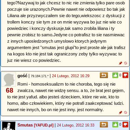
tego?Nazywaj to jak chcesz to nic nie zmienia tylko pare osob
poczuje sie urazonych.Pewnie nawet nie odpowiesz bo tak jak
Liliana ale przyzwyczailem sie do tego,wiekszosc z dyskucji z
trollem konczy sie tym ze on mnie wyzywa bo juz nie wie co
powiedziec i konczy dyskusje,tak samo zrobila liliana i ty
pewnie zrobisz to samo.Jedyne co potrafisz to sie nasmiewac
z innych uposledzonych umyslowo ktorych jedynym
argumentem jest "smutas jest glupi"to jest proste ale jak trafisz
na kogos kto nie jest tak ograniczony zeby tylko wyzywac to
juz nie wiesz co powiedziec.
gość
|
|
0
24 Lutego, 2012 16:29
79.184.171.*
Romi - homoseksualizm to nie choroba, tego się nie
68
zwalcza, nawet nie widzę sensu. a to, że brat jest gejem,
to nie jest yafud. albo jesteś dzieckiem, które nie wie, kto to
homo, albo człowiekiem, który nie potrafi zaakceptować ludzi.
nawet nie innych, bo on nie jest inny. jest normalny.
Smutas
|
0
[YAFUD.pl]
24 Lutego, 2012 16:33