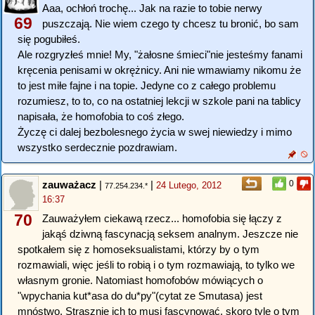
Aaa, ochłoń trochę... Jak na razie to tobie nerwy
69
puszczają. Nie wiem czego ty chcesz tu bronić, bo sam
się pogubiłeś.
Ale rozgryzłeś mnie! My, "żałosne śmieci"nie jesteśmy fanami
kręcenia penisami w okrężnicy. Ani nie wmawiamy nikomu że
to jest miłe fajne i na topie. Jedyne co z całego problemu
rozumiesz, to to, co na ostatniej lekcji w szkole pani na tablicy
napisała, że homofobia to coś złego.
Życzę ci dalej bezbolesnego życia w swej niewiedzy i mimo
wszystko serdecznie pozdrawiam.
zauważacz
|
|
0
24 Lutego, 2012
77.254.234.*
16:37
70
Zauważyłem ciekawą rzecz... homofobia się łączy z
jakąś dziwną fascynacją seksem analnym. Jeszcze nie
spotkałem się z homoseksualistami, którzy by o tym
rozmawiali, więc jeśli to robią i o tym rozmawiają, to tylko we
własnym gronie. Natomiast homofobów mówiących o
"wpychania kut*asa do du*py"(cytat ze Smutasa) jest
mnóstwo. Strasznie ich to musi fascynować, skoro tyle o tym