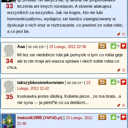
33
leczenia ani innych rozwiazan. A slownie atakujesz
wszystkich za wszystko. Jak na kogos, kto nie lubi
homoseksualizmu, wydajesz sie bardzo zaangazowany w
dyskusje o nich oraz w roztrzasanie, co powinni ze soba robic,
a co jest be.
Aaa
|
|
0
23 Lutego, 2012 22:36
82.145.216.*
Mi tez sie niedobrze robi jak pomysle o tym co robia geje
34
ale to nie moja ani wasza sprawa i niech sobie robia co
chca.
takszybkosiewkurwiam
|
|
0
23
88.199.14.*
Lutego, 2012 22:42
35
truskawka jestes idiotką. Kobieta pisze , ze ma brata , a
nie syna -.- ja pierd*le co za debilizm...
matusik1995
|
0
[YAFUD.pl]
23 Lutego, 2012
22:46