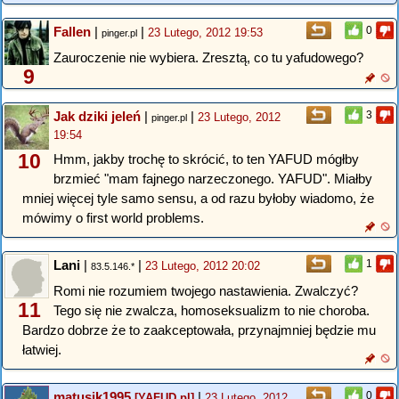
Fallen
|
|
0
23 Lutego, 2012 19:53
pinger.pl
Zauroczenie nie wybiera. Zresztą, co tu yafudowego?
9
Jak dziki jeleń
|
|
3
23 Lutego, 2012
pinger.pl
19:54
10
Hmm, jakby trochę to skrócić, to ten YAFUD mógłby
brzmieć "mam fajnego narzeczonego. YAFUD". Miałby
mniej więcej tyle samo sensu, a od razu byłoby wiadomo, że
mówimy o first world problems.
Lani
|
|
1
23 Lutego, 2012 20:02
83.5.146.*
Romi nie rozumiem twojego nastawienia. Zwalczyć?
11
Tego się nie zwalcza, homoseksualizm to nie choroba.
Bardzo dobrze że to zaakceptowała, przynajmniej będzie mu
łatwiej.
matusik1995
|
0
[YAFUD.pl]
23 Lutego, 2012