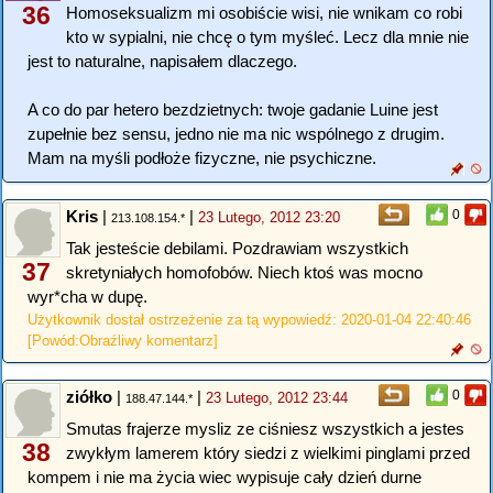
36
Homoseksualizm mi osobiście wisi, nie wnikam co robi
kto w sypialni, nie chcę o tym myśleć. Lecz dla mnie nie
jest to naturalne, napisałem dlaczego.
A co do par hetero bezdzietnych: twoje gadanie Luine jest
zupełnie bez sensu, jedno nie ma nic wspólnego z drugim.
Mam na myśli podłoże fizyczne, nie psychiczne.
Kris
|
|
0
23 Lutego, 2012 23:20
213.108.154.*
Tak jesteście debilami. Pozdrawiam wszystkich
37
skretyniałych homofobów. Niech ktoś was mocno
wyr*cha w dupę.
Użytkownik dostał ostrzeżenie za tą wypowiedź: 2020-01-04 22:40:46
[Powód:Obraźliwy komentarz]
ziółko
|
|
0
23 Lutego, 2012 23:44
188.47.144.*
Smutas frajerze mysliz ze ciśniesz wszystkich a jestes
38
zwykłym lamerem który siedzi z wielkimi pinglami przed
kompem i nie ma życia wiec wypisuje cały dzień durne