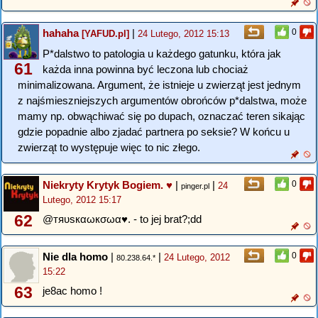
hahaha
|
0
[YAFUD.pl]
24 Lutego, 2012 15:13
P*dalstwo to patologia u każdego gatunku, która jak
61
każda inna powinna być leczona lub chociaż
minimalizowana. Argument, że istnieje u zwierząt jest jednym
z najśmieszniejszych argumentów obrońców p*dalstwa, może
mamy np. obwąchiwać się po dupach, oznaczać teren sikając
gdzie popadnie albo zjadać partnera po seksie? W końcu u
zwierząt to występuje więc to nic złego.
Niekryty Krytyk Bogiem. ♥
|
|
0
24
pinger.pl
Lutego, 2012 15:17
62
@тяυѕкαωкσωα♥. - to jej brat?;dd
Nie dla homo
|
|
0
24 Lutego, 2012
80.238.64.*
15:22
63
je8ac homo !