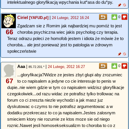
intelektualnego gloryfikacją wpychania kut*asa do du*py.
Ciriel
|
0
[YAFUD.pl]
24 Lutego, 2012 16:24
Zgadzam sie z Romim jak najbardziej mu pomóż to jest
66
choroba psychiczna wiec jakis psycholog czy terapia.
Teraz odrazu poleci ze homofob jestem i idiota że mówie że to
choroba... ale jest ponieważ jest to patologia w zdrowym
społeczeństwie
Aaa
|
|
0
24 Lutego, 2012 16:27
85.72.201.*
...gloryfikacja?Widze ze jestes zbyt glupi aby zrozumiec
67
to co napisalem a jedyne co cie interesuje to penis w
dupie..nie wiem gdzie w tym co napisalem widzisz gloryfikacje
czegokolwiek...od razu widac ze potrafisz tylko trollowac na
forum co ci zreszta niezle wychodzi a jak masz juz
dyskutowac o czyms to nie potrafisz argumentowac a w
dodatku przekrecasz to co ja napisalem.Jestes zalosnym
smieciem ktory nie rozumie ze ktos moze sie od niego
roznic.Nawet jesli homosekseksualizm to choroba to co z