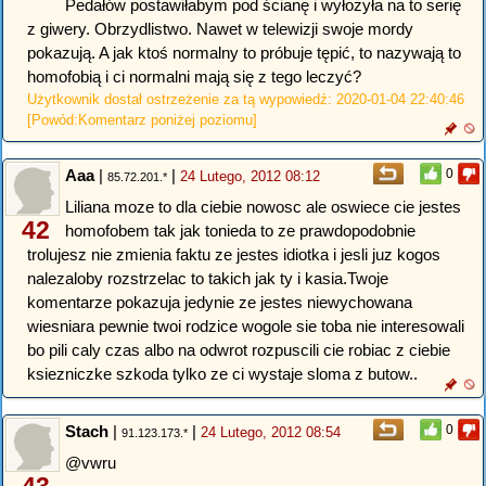
Pedałów postawiłabym pod ścianę i wyłożyła na to serię
z giwery. Obrzydlistwo. Nawet w telewizji swoje mordy
pokazują. A jak ktoś normalny to próbuje tępić, to nazywają to
homofobią i ci normalni mają się z tego leczyć?
Użytkownik dostał ostrzeżenie za tą wypowiedź: 2020-01-04 22:40:46
[Powód:Komentarz poniżej poziomu]
Aaa
|
|
0
24 Lutego, 2012 08:12
85.72.201.*
Liliana moze to dla ciebie nowosc ale oswiece cie jestes
42
homofobem tak jak tonieda to ze prawdopodobnie
trolujesz nie zmienia faktu ze jestes idiotka i jesli juz kogos
nalezaloby rozstrzelac to takich jak ty i kasia.Twoje
komentarze pokazuja jedynie ze jestes niewychowana
wiesniara pewnie twoi rodzice wogole sie toba nie interesowali
bo pili caly czas albo na odwrot rozpuscili cie robiac z ciebie
ksiezniczke szkoda tylko ze ci wystaje sloma z butow..
Stach
|
|
0
24 Lutego, 2012 08:54
91.123.173.*
@vwru