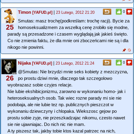
Timon
|
0
[YAFUD.pl]
23 Lutego, 2012 21:20
Smutas: masz trochę(podkreślam: trochę racji). Bycie za
25
homoseksualizmem za wszelką cenę zrobiło się modne,
parady są przesadzone i czasem wyglądają jak jakieś święto.
Co nie zmienia faktu, że dla mnie oni zboczeńcami nie są i dla
nikogo nie powinni.
Nijaka
|
0
[YAFUD.pl]
23 Lutego, 2012 21:24
@Smutas: Nie brzydzi mnie seks kobiety z mezczyzna,
26
po prostu dziwi mnie, dlaczego tak szczegolowo
wyobrazasz sobie czyjes relacje.
Nie lubie ekshibicjonizmu, zarowno w wykonaniu homo- jak i
heteroseksualnych osob. Tak wiec rozne parady mi sie nie
podobaja, ale nie lubie tez np. publicznych pieszczot w
wykonaniu dziewczyny i chlopaka. Wiekszosc gejow po
prostu sobie zyje, nie przeszkadzajac nikomu, czesto nawet
sie nie ujawniajac. Do nich nic nie mam.
A ty piszesz tak, jakby tobie ktos kazal patrzec na nich,