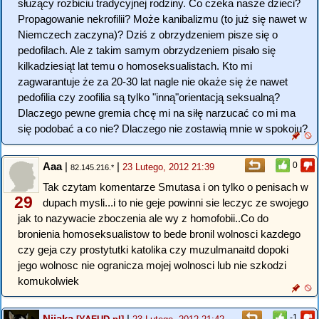
służący rozbiciu tradycyjnej rodziny. Co czeka nasze dzieci?
Propagowanie nekrofilii? Może kanibalizmu (to już się nawet w
Niemczech zaczyna)? Dziś z obrzydzeniem pisze się o
pedofilach. Ale z takim samym obrzydzeniem pisało się
kilkadziesiąt lat temu o homoseksualistach. Kto mi
zagwarantuje że za 20-30 lat nagle nie okaże się że nawet
pedofilia czy zoofilia są tylko "inną"orientacją seksualną?
Dlaczego pewne gremia chcę mi na siłę narzucać co mi ma
się podobać a co nie? Dlaczego nie zostawią mnie w spokoju?
Aaa
|
|
0
23 Lutego, 2012 21:39
82.145.216.*
Tak czytam komentarze Smutasa i on tylko o penisach w
29
dupach mysli...i to nie geje powinni sie leczyc ze swojego
jak to nazywacie zboczenia ale wy z homofobii..Co do
bronienia homoseksualistow to bede bronil wolnosci kazdego
czy geja czy prostytutki katolika czy muzulmanaitd dopoki
jego wolnosc nie ogranicza mojej wolnosci lub nie szkodzi
komukolwiek
Nijaka
|
-1