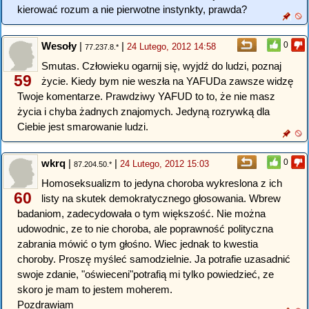
kierować rozum a nie pierwotne instynkty, prawda?
Wesoły
|
|
0
24 Lutego, 2012 14:58
77.237.8.*
Smutas. Człowieku ogarnij się, wyjdź do ludzi, poznaj
59
życie. Kiedy bym nie weszła na YAFUDa zawsze widzę
Twoje komentarze. Prawdziwy YAFUD to to, że nie masz
życia i chyba żadnych znajomych. Jedyną rozrywką dla
Ciebie jest smarowanie ludzi.
wkrq
|
|
0
24 Lutego, 2012 15:03
87.204.50.*
Homoseksualizm to jedyna choroba wykreslona z ich
60
listy na skutek demokratycznego głosowania. Wbrew
badaniom, zadecydowała o tym większość. Nie można
udowodnic, ze to nie choroba, ale poprawność polityczna
zabrania mówić o tym głośno. Wiec jednak to kwestia
choroby. Proszę myśleć samodzielnie. Ja potrafie uzasadnić
swoje zdanie, "oświeceni"potrafią mi tylko powiedzieć, ze
skoro je mam to jestem moherem.
Pozdrawiam