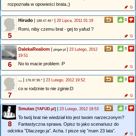
rozpoznała w opowieści brata.;)
Hirudo
|
|
0
20 Lipca, 2011 01:19
188.47.49.*
Romi, niby czemu brat - gej to yafud ?
5
DalekaRealiom
|
|
0
23 Lutego, 2012
pinger.pl
19:51
6
No to macie problem :P
...
|
|
0
23 Lutego, 2012 19:52
176.97.95.*
co w rodzinie to nie zginie:D
7
Smutas
|
2
[YAFUD.pl]
23 Lutego, 2012 19:53
To twój brat nie wiedział kto jest twoim narzeczonym?
8
Fantastyczna sprawa. Opisz to jako scenariusz do
odcinka "Dlaczego ja". Acha. I pisze się "mam 23 lata".