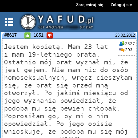
Zarejestruj się
Zaloguj się
#8617
1851
23.02.2012
2327
Jestem kobietą. Mam 23 lat
293
i mam 19-letniego brata.
Ostatnio mój brat wyznał mi, że
jest gejem. Nie mam nic do osób
homoseksualnych, wręcz cieszyłam
się, że brat się przed mną
otworzył. Po jakimś miesiącu od
jego wyznania powiedział, że
podoba mu się pewien chłopak.
Poprosiłam go, by mi o nim
opowiedział. Po jego opisie
wnioskuje, że podoba mu się mój