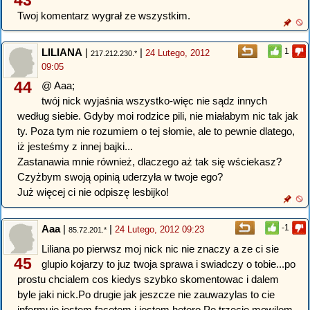
43
Twoj komentarz wygrał ze wszystkim.
LILIANA
|
|
1
24 Lutego, 2012
217.212.230.*
09:05
44
@ Aaa;
twój nick wyjaśnia wszystko-więc nie sądz innych
według siebie. Gdyby moi rodzice pili, nie miałabym nic tak jak
ty. Poza tym nie rozumiem o tej słomie, ale to pewnie dlatego,
iż jesteśmy z innej bajki...
Zastanawia mnie również, dlaczego aż tak się wściekasz?
Czyżbym swoją opinią uderzyła w twoje ego?
Już więcej ci nie odpiszę lesbijko!
Aaa
|
|
-1
24 Lutego, 2012 09:23
85.72.201.*
Liliana po pierwsz moj nick nic nie znaczy a ze ci sie
45
glupio kojarzy to juz twoja sprawa i swiadczy o tobie...po
prostu chcialem cos kiedys szybko skomentowac i dalem
byle jaki nick.Po drugie jak jeszcze nie zauwazylas to cie
informuje jestem facetem i jestem hetero.Po trzecie mowilem