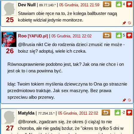
Dev Null
|
|
4
05 Grudnia, 2011 21:59
89.77.140.*
Stawiam obie ręce na to, że kolega ballbuster nagą
25
kobietę widział jedynie monitorze.
Roo
|
5
[YAFUD.pl]
05 Grudnia, 2011 22:02
@Brusia nikt Cie do rodzenia dzieci zmusić nie może -
26
boisz się? adoptuj, wiele ich czeka.
Równouprawnienie podobno jest, tak? Jak ona nie chce i on
jest ok to i ona powinna być.
Idąc Twoim tokiem myślenia dziewczyna to Ona go strasznie
przedmiotowo traktuje. Jak sex maszynę. Bez prawa
sprzeciwu albo przerwy.
Matylda
|
|
-2
05 Grudnia, 2011 22:02
77.254.15.*
@Bronek, zgadzam się, że okres (i ciążą) to nie
27
choroba, ale nie gadaj bzdur, że "okres to tylko 5 dni w