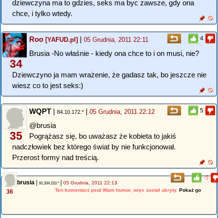
dziewczyna ma to gdzies, seks ma byc zawsze, gdy ona
chce, i tylko wtedy.
Roo
|
4
[YAFUD.pl]
05 Grudnia, 2011 22:11
Brusia -No właśnie - kiedy ona chce to i on musi, nie?
34
Dziewczyno ja mam wrażenie, że gadasz tak, bo jeszcze nie
wiesz co to jest seks:)
WQPT
|
|
5
05 Grudnia, 2011 22:12
84.10.172.*
@brusia
35
Pogrążasz się, bo uważasz że kobieta to jakiś
nadczłowiek bez którego świat by nie funkcjonował.
Przerost formy nad treścią.
-5
brusia
|
|
05 Grudnia, 2011 22:13
91.204.210.*
Ten komentarz psuł Wam humor, więc został ukryty.
Pokaż go
36