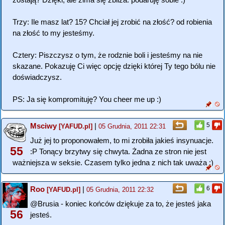
Trzy: Ile masz lat? 15? Chciał jej zrobić na złość? od robienia
na złość to my jesteśmy.
Cztery: Piszczysz o tym, że rodznie boli i jesteśmy na nie
skazane. Pokazuję Ci więc opcję dzięki której Ty tego bólu nie
doświadczysz.
PS: Ja się kompromituję? You cheer me up :)
Msciwy
|
5
[YAFUD.pl]
05 Grudnia, 2011 22:31
Już jej to proponowałem, to mi zrobiła jakieś insynuacje.
55
:P Tonący brzytwy się chwyta. Żadna ze stron nie jest
ważniejsza w seksie. Czasem tylko jedna z nich tak uważa :)
Roo
|
6
[YAFUD.pl]
05 Grudnia, 2011 22:32
@Brusia - koniec końców dziękuje za to, że jesteś jaka
56
jesteś.