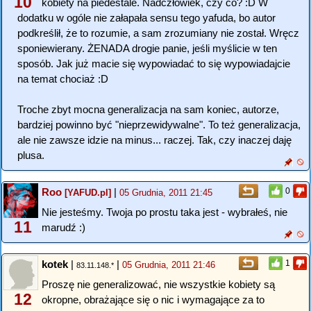
10
kobiety na piedestale. Nadczłowiek, czy co? :D W
dodatku w ogóle nie załapała sensu tego yafuda, bo autor
podkreślił, że to rozumie, a sam zrozumiany nie został. Wręcz
sponiewierany. ŻENADA drogie panie, jeśli myślicie w ten
sposób. Jak już macie się wypowiadać to się wypowiadajcie
na temat chociaż :D
Troche zbyt mocna generalizacja na sam koniec, autorze,
bardziej powinno być "nieprzewidywalne". To też generalizacja,
ale nie zawsze idzie na minus... raczej. Tak, czy inaczej daję
plusa.
Roo
|
0
[YAFUD.pl]
05 Grudnia, 2011 21:45
Nie jesteśmy. Twoja po prostu taka jest - wybrałeś, nie
11
marudź :)
kotek
|
|
1
05 Grudnia, 2011 21:46
83.11.148.*
Proszę nie generalizować, nie wszystkie kobiety są
12
okropne, obrażające się o nic i wymagające za to