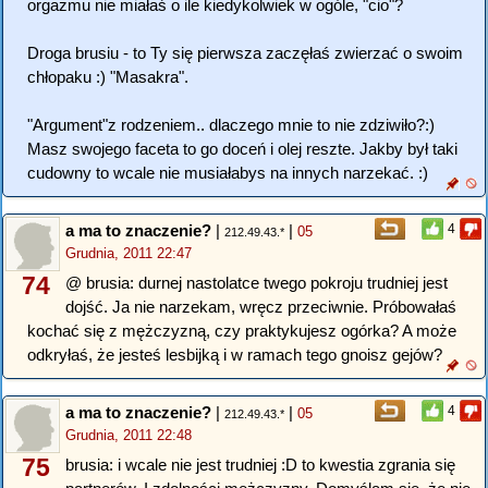
orgazmu nie miałaś o ile kiedykolwiek w ogóle, "cio"?
Droga brusiu - to Ty się pierwsza zaczęłaś zwierzać o swoim
chłopaku :) "Masakra".
"Argument"z rodzeniem.. dlaczego mnie to nie zdziwiło?:)
Masz swojego faceta to go doceń i olej reszte. Jakby był taki
cudowny to wcale nie musiałabys na innych narzekać. :)
a ma to znaczenie?
|
|
4
05
212.49.43.*
Grudnia, 2011 22:47
74
@ brusia: durnej nastolatce twego pokroju trudniej jest
dojść. Ja nie narzekam, wręcz przeciwnie. Próbowałaś
kochać się z mężczyzną, czy praktykujesz ogórka? A może
odkryłaś, że jesteś lesbijką i w ramach tego gnoisz gejów?
a ma to znaczenie?
|
|
4
05
212.49.43.*
Grudnia, 2011 22:48
75
brusia: i wcale nie jest trudniej :D to kwestia zgrania się