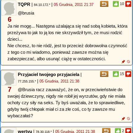
TQPR
|
|
10
05 Grudnia, 2011 21:37
84.10.172.*
@brusia
6
Ja nie mogę... Następna użalająca się nad sobą kobieta, która
przeżywa to jak to ją los nie skrzywdził tym, ze musi rodzić
dzieci...
Nie chcesz, to nie ródź, jest to przecież dobrowolna czynność
z tego co mi wiadomo, ponieważ zawsze można się
zabezpieczać, albo usunąć ciążę w ostateczności.
Przyjaciel twojego przyjaciela
|
15
|
05 Grudnia, 2011 21:38
77.255.155.*
7
@Brusia racz zauważyć, że on, w przeciwieństwie do
swojej dziewczyny, nigdy nie robił jej wyrzutów, gdy nie miała
ochoty czy siły na seks. Ty byś uważała, że to sprawiedliwe,
gdyby twój chłopak miał ci za złe coś, co ty zawsze mu
wybaczałaś?
wertyu
|
|
2
05 Grudnia, 2011 21:38
78.30.118.*