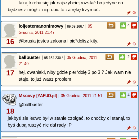
taką trzeba się jak najszybciej rozstać bo jedyne co
będziesz mógł z nią robić to za rękę trzymać.
loljestemanonimowy
|
|
4
05
89.69.166.*
Grudnia, 2011 21:47
16
@brusia jestes zalosna i pie*dolisz kity.
ballbuster
|
|
-2
05 Grudnia, 2011
95.154.230.*
21:49
17
hej, cwaniaki, niby gdzie pier*dolę 3 po 3 ? Jak wam nie
staje, to już wasz problem.
Msciwy
|
4
[YAFUD.pl]
05 Grudnia, 2011 21:51
@ballbuster
18
jakbyś się ledwo był w stanie czołgać, to choćby ci stanął, to
byś dupą ruszyć nie dał rady :P