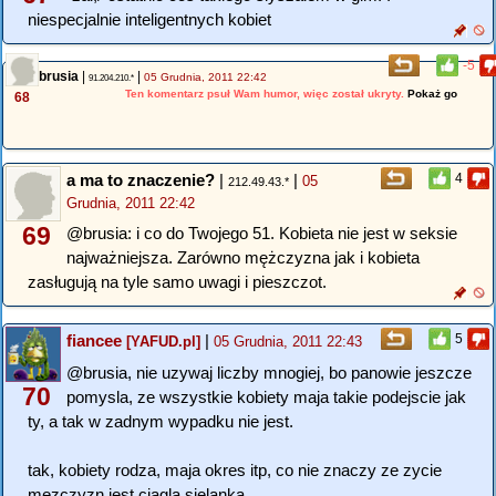
niespecjalnie inteligentnych kobiet
-5
brusia
|
|
05 Grudnia, 2011 22:42
91.204.210.*
Ten komentarz psuł Wam humor, więc został ukryty.
Pokaż go
68
a ma to znaczenie?
|
|
4
05
212.49.43.*
Grudnia, 2011 22:42
69
@brusia: i co do Twojego 51. Kobieta nie jest w seksie
najważniejsza. Zarówno mężczyzna jak i kobieta
zasługują na tyle samo uwagi i pieszczot.
fiancee
|
5
[YAFUD.pl]
05 Grudnia, 2011 22:43
@brusia, nie uzywaj liczby mnogiej, bo panowie jeszcze
70
pomysla, ze wszystkie kobiety maja takie podejscie jak
ty, a tak w zadnym wypadku nie jest.
tak, kobiety rodza, maja okres itp, co nie znaczy ze zycie
mezczyzn jest ciagla sielanka.