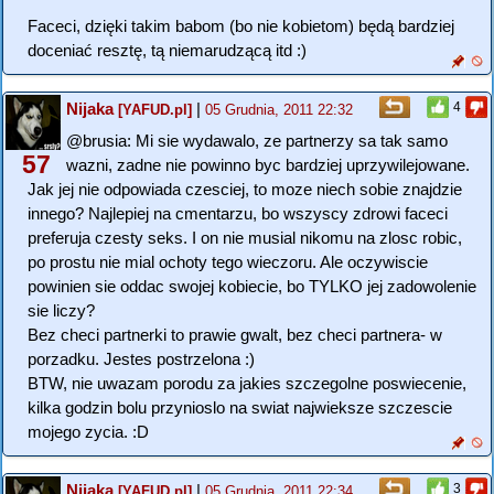
Faceci, dzięki takim babom (bo nie kobietom) będą bardziej
doceniać resztę, tą niemarudzącą itd :)
Nijaka
|
4
[YAFUD.pl]
05 Grudnia, 2011 22:32
@brusia: Mi sie wydawalo, ze partnerzy sa tak samo
57
wazni, zadne nie powinno byc bardziej uprzywilejowane.
Jak jej nie odpowiada czesciej, to moze niech sobie znajdzie
innego? Najlepiej na cmentarzu, bo wszyscy zdrowi faceci
preferuja czesty seks. I on nie musial nikomu na zlosc robic,
po prostu nie mial ochoty tego wieczoru. Ale oczywiscie
powinien sie oddac swojej kobiecie, bo TYLKO jej zadowolenie
sie liczy?
Bez checi partnerki to prawie gwalt, bez checi partnera- w
porzadku. Jestes postrzelona :)
BTW, nie uwazam porodu za jakies szczegolne poswiecenie,
kilka godzin bolu przynioslo na swiat najwieksze szczescie
mojego zycia. :D
Nijaka
|
3
[YAFUD.pl]
05 Grudnia, 2011 22:34