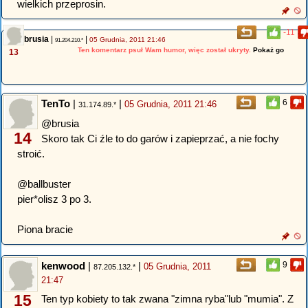
wielkich przeprosin.
-11
brusia
|
|
05 Grudnia, 2011 21:46
91.204.210.*
Ten komentarz psuł Wam humor, więc został ukryty.
Pokaż go
13
TenTo
|
|
6
05 Grudnia, 2011 21:46
31.174.89.*
@brusia
14
Skoro tak Ci źle to do garów i zapieprzać, a nie fochy
stroić.
@ballbuster
pier*olisz 3 po 3.
Piona bracie
kenwood
|
|
9
05 Grudnia, 2011
87.205.132.*
21:47
15
Ten typ kobiety to tak zwana "zimna ryba"lub "mumia". Z