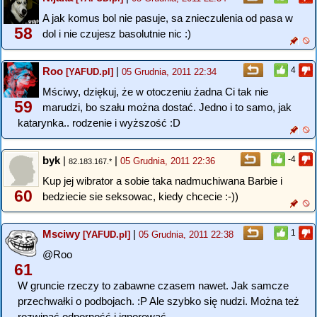
A jak komus bol nie pasuje, sa znieczulenia od pasa w
58
dol i nie czujesz basolutnie nic :)
Roo
|
4
[YAFUD.pl]
05 Grudnia, 2011 22:34
Mściwy, dziękuj, że w otoczeniu żadna Ci tak nie
59
marudzi, bo szału można dostać. Jedno i to samo, jak
katarynka.. rodzenie i wyższość :D
byk
|
|
-4
05 Grudnia, 2011 22:36
82.183.167.*
Kup jej wibrator a sobie taka nadmuchiwana Barbie i
60
bedziecie sie seksowac, kiedy chcecie :-))
Msciwy
|
1
[YAFUD.pl]
05 Grudnia, 2011 22:38
@Roo
61
W gruncie rzeczy to zabawne czasem nawet. Jak samcze
przechwałki o podbojach. :P Ale szybko się nudzi. Można też
rozwinać odporność i ignorować.