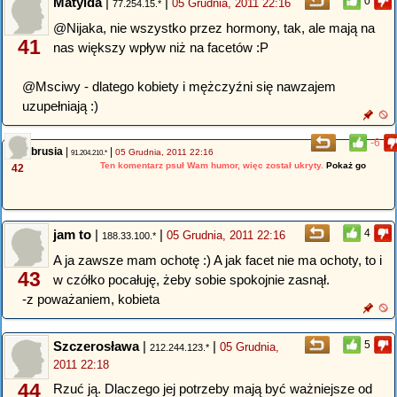
Matylda
|
|
0
05 Grudnia, 2011 22:16
77.254.15.*
@Nijaka, nie wszystko przez hormony, tak, ale mają na
41
nas większy wpływ niż na facetów :P
@Msciwy - dlatego kobiety i mężczyźni się nawzajem
uzupełniają :)
-6
brusia
|
|
05 Grudnia, 2011 22:16
91.204.210.*
Ten komentarz psuł Wam humor, więc został ukryty.
Pokaż go
42
jam to
|
|
4
05 Grudnia, 2011 22:16
188.33.100.*
A ja zawsze mam ochotę :) A jak facet nie ma ochoty, to i
43
w czółko pocałuję, żeby sobie spokojnie zasnął.
-z poważaniem, kobieta
Szczerosława
|
|
5
05 Grudnia,
212.244.123.*
2011 22:18
44
Rzuć ją. Dlaczego jej potrzeby mają być ważniejsze od