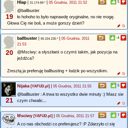
Hlap
|
|
5
05 Grudnia, 2011 21:52
31.174.89.*
@ballbuster
19
ło hohoho to było naprawdę oryginalne, no nie mogę.
Głowa Cię nie boli, a może gorszy dzień?
ballbuster
|
|
-4
05 Grudnia, 2011
95.154.230.*
21:53
20
@Msciwy: a słyszłaeś o czymś takim, jak pozycja na
jeźdźca?
Zresztą ja preferuję ballbusting + lodzik po wszystkim.
Nijaka
|
5
[YAFUD.pl]
05 Grudnia, 2011 21:55
@ballbuster : A trwa to wszystko dwie minuty :) Masz sie
21
czym chwalic...
Msciwy
|
7
[YAFUD.pl]
05 Grudnia, 2011 21:57
A co nas obchodzi co preferujesz? :P Zdarzyło ci się