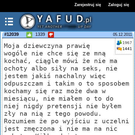
Zarejestruj się
Zaloguj się
#12039
1339
05.12.2011
1967
Moja dziewczyna prawię
1441
wogóle nie chce się ze mną
kochać, ciągle mówi że nie ma
ochoty albo siły na seks, nie
jestem jakiś nachalny więc
odpuszczam i takim o to sposobem
kochamy się raz może dwa w
miesiącu, nie miałem o to do
niej nigdy pretensji nie byłem
zły na nią z tego powodu.
Rozumiem że po wyjściu z uczelni
jest zmęczona i nie ma na nic