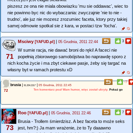
piszesz ze ona nie miala obowiazku 'mu sie oddawac', wiec to
nie powinno byc nic do wybaczania: zwyczajnie 'nie to nie -
trudno', ale juz nie mozesz zrozumiec faceta, ktory przy takiej
samej odmowie spotkal sie z kara, w postaci tzw 'focha'.
Msciwy
|
3
[YAFUD.pl]
05 Grudnia, 2011 22:44
W sumie racja, nie dawać broni do ręki! A faceci nie
71
popełnią zbiorowego samobójstwa bo naprawdę sporo z
nich kocha życie i ma zbyt ciekawe pasje, żeby się targać na
własny byt w ramach protestu xD
-7
brusia
|
|
05 Grudnia, 2011 22:45
91.204.210.*
Ten komentarz psuł Wam humor, więc został ukryty.
Pokaż go
72
Roo
|
7
[YAFUD.pl]
05 Grudnia, 2011 22:46
Brusia - Trollem śmierdzisz. A bez faceta to może seks
73
jest, hm?:) Ja mam wrażenie, że to Ty daaawno