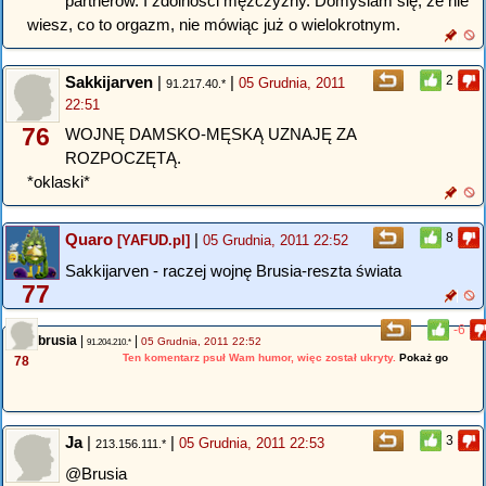
partnerów. I zdolności mężczyzny. Domyślam się, że nie
wiesz, co to orgazm, nie mówiąc już o wielokrotnym.
Sakkijarven
|
|
2
05 Grudnia, 2011
91.217.40.*
22:51
76
WOJNĘ DAMSKO-MĘSKĄ UZNAJĘ ZA
ROZPOCZĘTĄ.
*oklaski*
Quaro
|
8
[YAFUD.pl]
05 Grudnia, 2011 22:52
Sakkijarven - raczej wojnę Brusia-reszta świata
77
-6
brusia
|
|
05 Grudnia, 2011 22:52
91.204.210.*
Ten komentarz psuł Wam humor, więc został ukryty.
Pokaż go
78
Ja
|
|
3
05 Grudnia, 2011 22:53
213.156.111.*
@Brusia