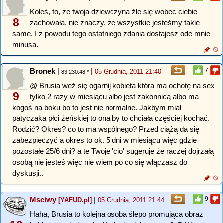
Koleś, to, że twoja dziewczyna źle się wobec ciebie
8
zachowała, nie znaczy, że wszystkie jesteśmy takie
same. I z powodu tego ostatniego zdania dostajesz ode mnie
minusa.
Bronek
|
|
7
05 Grudnia, 2011 21:40
83.230.48.*
@ Brusia weź się ogarnij kobieta która ma ochotę na sex
9
tylko 2 razy w miesiącu albo jest zakonnicą albo ma
kogoś na boku bo to jest nie normalne. Jakbym miał
patyczaka płci żeńskiej to ona by to chciała częściej kochać.
Rodzić? Okres? co to ma wspólnego? Przed ciążą da się
zabezpieczyć a okres to ok. 5 dni w miesiącu więc gdzie
pozostałe 25/6 dni? a te Twoje 'cio' sugeruje że raczej dojrzałą
osobą nie jesteś więc nie wiem po co się włączasz do
dyskusji..
Msciwy
|
9
[YAFUD.pl]
05 Grudnia, 2011 21:44
Haha, Brusia to kolejna osoba ślepo promująca obraz