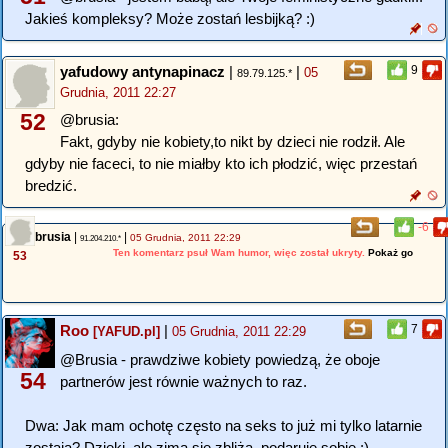
Jakieś kompleksy? Może zostań lesbijką? :)
yafudowy antynapinacz
|
|
9
05
89.79.125.*
Grudnia, 2011 22:27
52
@brusia:
Fakt, gdyby nie kobiety,to nikt by dzieci nie rodził. Ale
gdyby nie faceci, to nie miałby kto ich płodzić, więc przestań
bredzić.
-6
brusia
|
|
05 Grudnia, 2011 22:29
91.204.210.*
Ten komentarz psuł Wam humor, więc został ukryty.
Pokaż go
53
Roo
|
7
[YAFUD.pl]
05 Grudnia, 2011 22:29
@Brusia - prawdziwe kobiety powiedzą, że oboje
54
partnerów jest równie ważnych to raz.
Dwa: Jak mam ochotę często na seks to już mi tylko latarnie
zostają? Dzięki, ale zima się zbliża. podaruję sobie :)