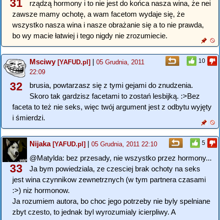
31
rządzą hormony i to nie jest do końca nasza wina, że nei
zawsze mamy ochotę, a wam facetom wydaje się, że
wszystko nasza wina i nasze obrażanie się a to nie prawda,
bo wy macie łatwiej i tego nigdy nie zrozumiecie.
Msciwy
|
10
[YAFUD.pl]
05 Grudnia, 2011
22:09
32
brusia, powtarzasz się z tymi gejami do znudzenia.
Skoro tak gardzisz facetami to zostań lesbijką. :>Bez
faceta to też nie seks, więc twój argument jest z odbytu wyjęty
i śmierdzi.
Nijaka
|
5
[YAFUD.pl]
05 Grudnia, 2011 22:10
@Matylda: bez przesady, nie wszystko przez hormony...
33
Ja bym powiedziala, ze czesciej brak ochoty na seks
jest wina czynnikow zewnetrznych (w tym partnera czasami
:>) niz hormonow.
Ja rozumiem autora, bo choc jego potrzeby nie byly spelniane
zbyt czesto, to jednak byl wyrozumialy icierpliwy. A