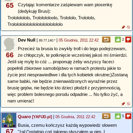
65
Czytając komentarze zaśpiewam wam piosenkę
(dedykuję Brusi):
Trolololololo, Trololololoolo, Trolololo, Trolololo,
Trolololololololololololololololo
Dev Null
|
|
2
05 Grudnia, 2011 22:42
89.77.140.*
Przecież ta brusia to zwykły troll i do tego podejrzewam,
66
że chłopczyk, te potknięcie wcześniej jakoś mi śmierdzi.
Jeśli się mylę to cóż ... proponuję żeby wszyscy faceci
popełnili zbiorowe samobójstwo w ramach protestu jakie to
życie jest niesprawiedliwe i dla tych kobietek okrutne;)Zostaną
same babki, nie będzie znienawidzonych wyraźnie przez
brusię gejów, nie będzie kto dzieci płodził z przyjemnością,
więc problem bolesnego porodu odpadnie ... No tylko żyć, a
nam umierać!
Quaro
|
5
[YAFUD.pl]
05 Grudnia, 2011 22:42
Busia, czemu kończysz każdą wypowiedz słowem
67
"żal;/"ostatnio coś takiego słyszałem w gim. I