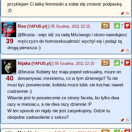
przyklejam Ci łatkę feministki a sobie idę zmienić podpaskę.
:D
Roo
|
7
[YAFUD.pl]
05 Grudnia, 2011 22:15
@Brusia - więc idź za radą Mściwego i skoro nawołujesz
39
mężczyzn do homoseksualność wychyl się i podąż tą
drogą pierwsza :)
Nijaka
|
6
[YAFUD.pl]
05 Grudnia, 2011 22:15
@brusia: Kobiety tez maja poped seksualny, moze on
40
dorownywac meskiemu, co w tym dziwnego? To nie
musi byc poswiecenie, kobieta moze lubic sie kochac nawet
codziennie :)
Wlasnie jest to poswiecenie ze strony faceta, bo tylko dwa
razy w miesiacu, a nie dwa razy dziennie :P
W ten sposob on nigdy nie jest zaspokojony. Gdzie tu
obopolne zadowolenie z seksu?