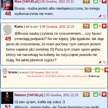
Roo
|
7
[YAFUD.pl]
05 Grudnia, 2011 22:21
Brusia - nudna jesteś albo niedopieszczona, bo innego
48
wytłumaczenia nie mam.
Kuru
|
|
4
05 Grudnia, 2011 22:22
89.73.102.*
@Brusia nauka czytania ze zrozumieniem... czy faceci
49
zmieniają podpaski? No nie sądzę. [dla tępaków, tak daje
jasno do zrozumienia, że mam pochwę i tym samym jestem
homo sapiens płci żeńskiej :D] Poza tym znam sporo gejów,
którzy nie narzekają na kobiety bo zwyczajnie powodu nie
mają. Na jakiej planecie żyjesz?
-8
brusia
|
|
05 Grudnia, 2011 22:25
91.204.210.*
Ten komentarz psuł Wam humor, więc został ukryty.
Pokaż go
50
Natass
|
6
[YAFUD.pl]
05 Grudnia, 2011 22:25
Oj tam oj tam, trafiła się zołza :3
51
@brusia - jestem babą, ale Twoje feministyczne gadki...