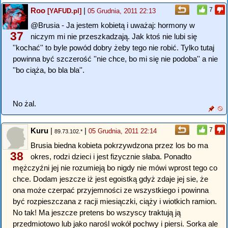
Roo
|
7
[YAFUD.pl]
05 Grudnia, 2011 22:13
@Brusia - Ja jestem kobietą i uważaj: hormony w
37
niczym mi nie przeszkadzają. Jak ktoś nie lubi się
''kochać'' to byle powód dobry żeby tego nie robić. Tylko tutaj
powinna być szczerość ''nie chce, bo mi się nie podoba'' a nie
''bo ciąża, bo bla bla''.
No żal.
Kuru
|
|
7
05 Grudnia, 2011 22:14
89.73.102.*
Brusia biedna kobieta pokrzywdzona przez los bo ma
38
okres, rodzi dzieci i jest fizycznie słaba. Ponadto
mężczyźni jej nie rozumieją bo nigdy nie mówi wprost tego co
chce. Dodam jeszcze iż jest egoistką gdyż zdaje jej sie, że
ona może czerpać przyjemności ze wszystkiego i powinna
być rozpieszczana z racji miesiączki, ciąży i wiotkich ramion.
No tak! Ma jeszcze pretens bo wszyscy traktują ją
przedmiotowo lub jako narośl wokół pochwy i piersi. Sorka ale