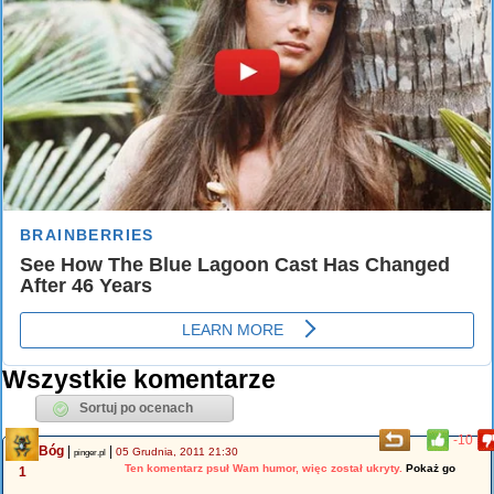
Wszystkie komentarze
-10
Bóg
|
|
05 Grudnia, 2011 21:30
pinger.pl
Ten komentarz psuł Wam humor, więc został ukryty.
Pokaż go
1