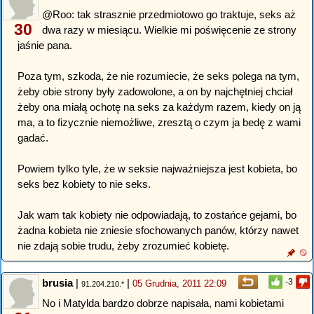
@Roo: tak strasznie przedmiotowo go traktuje, seks aż
30
dwa razy w miesiącu. Wielkie mi poświęcenie ze strony
jaśnie pana.
Poza tym, szkoda, że nie rozumiecie, że seks polega na tym,
żeby obie strony były zadowolone, a on by najchętniej chciał
żeby ona miałą ochotę na seks za każdym razem, kiedy on ją
ma, a to fizycznie niemożliwe, zresztą o czym ja bedę z wami
gadać.
Powiem tylko tyle, że w seksie najważniejsza jest kobieta, bo
seks bez kobiety to nie seks.
Jak wam tak kobiety nie odpowiadają, to zostańce gejami, bo
żadna kobieta nie zniesie sfochowanych panów, którzy nawet
nie zdają sobie trudu, żeby zrozumieć kobietę.
brusia
|
|
-3
05 Grudnia, 2011 22:09
91.204.210.*
No i Matylda bardzo dobrze napisała, nami kobietami