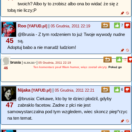
twoich? Albo ty to zrobisz albo ona bo widać że się z
tobą nie liczy;P
Roo
|
7
[YAFUD.pl]
05 Grudnia, 2011 22:19
@Brusia - Z tym rodzeniem to już Twoje wywody nudne
45
są.
Adoptuj babo a nie marudź ludziom!
-5
brusia
|
|
05 Grudnia, 2011 22:19
91.204.210.*
Ten komentarz psuł Wam humor, więc został ukryty.
Pokaż go
46
Nijaka
|
6
[YAFUD.pl]
05 Grudnia, 2011 22:21
@brusia: Ciekawe, kto by te dzieci plodzil, gdyby
47
zabraklo facetow. Zadne z plci nie jest
samowystarczalna pod tym wzgledem, wiec skoncz piep*rzyc
na ten temat.