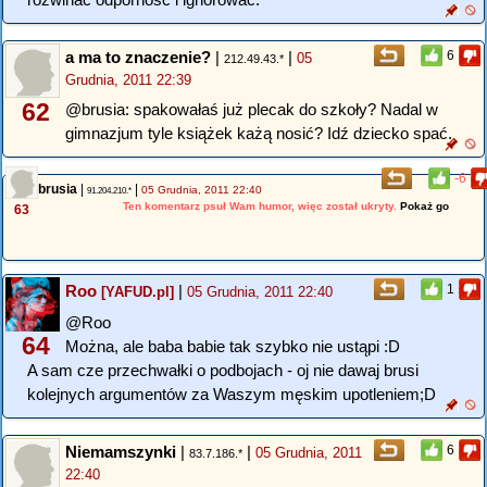
a ma to znaczenie?
|
|
6
05
212.49.43.*
Grudnia, 2011 22:39
62
@brusia: spakowałaś już plecak do szkoły? Nadal w
gimnazjum tyle książek każą nosić? Idź dziecko spać.
-6
brusia
|
|
05 Grudnia, 2011 22:40
91.204.210.*
Ten komentarz psuł Wam humor, więc został ukryty.
Pokaż go
63
Roo
|
1
[YAFUD.pl]
05 Grudnia, 2011 22:40
@Roo
64
Można, ale baba babie tak szybko nie ustąpi :D
A sam cze przechwałki o podbojach - oj nie dawaj brusi
kolejnych argumentów za Waszym męskim upotleniem;D
Niemamszynki
|
|
6
05 Grudnia, 2011
83.7.186.*
22:40