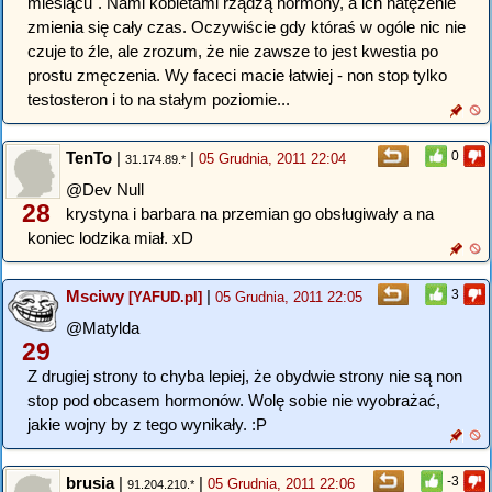
miesiącu". Nami kobietami rządzą hormony, a ich natężenie
zmienia się cały czas. Oczywiście gdy któraś w ogóle nic nie
czuje to źle, ale zrozum, że nie zawsze to jest kwestia po
prostu zmęczenia. Wy faceci macie łatwiej - non stop tylko
testosteron i to na stałym poziomie...
TenTo
|
|
0
05 Grudnia, 2011 22:04
31.174.89.*
@Dev Null
28
krystyna i barbara na przemian go obsługiwały a na
koniec lodzika miał. xD
Msciwy
|
3
[YAFUD.pl]
05 Grudnia, 2011 22:05
@Matylda
29
Z drugiej strony to chyba lepiej, że obydwie strony nie są non
stop pod obcasem hormonów. Wolę sobie nie wyobrażać,
jakie wojny by z tego wynikały. :P
brusia
|
|
-3
05 Grudnia, 2011 22:06
91.204.210.*