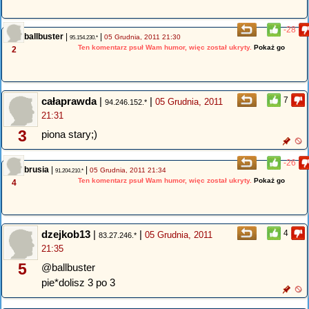
-28
ballbuster
|
|
05 Grudnia, 2011 21:30
95.154.230.*
Ten komentarz psuł Wam humor, więc został ukryty.
Pokaż go
2
całaprawda
|
|
7
05 Grudnia, 2011
94.246.152.*
21:31
3
piona stary;)
-26
brusia
|
|
05 Grudnia, 2011 21:34
91.204.210.*
Ten komentarz psuł Wam humor, więc został ukryty.
Pokaż go
4
dzejkob13
|
|
4
05 Grudnia, 2011
83.27.246.*
21:35
5
@ballbuster
pie*dolisz 3 po 3