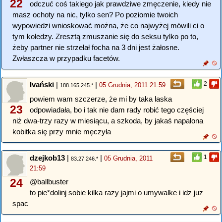
22
odczuć coś takiego jak prawdziwe zmęczenie, kiedy nie
masz ochoty na nic, tylko sen? Po poziomie twoich
wypowiedzi wnioskować można, że co najwyżej mówili ci o
tym koledzy. Zresztą zmuszanie się do seksu tylko po to,
żeby partner nie strzelał focha na 3 dni jest żałosne.
Zwłaszcza w przypadku facetów.
Ivański
|
|
2
05 Grudnia, 2011 21:59
188.165.245.*
powiem wam szczerze, że mi by taka laska
23
odpowiadała, bo i tak nie dam rady robić tego częściej
niż dwa-trzy razy w miesiącu, a szkoda, by jakaś napalona
kobitka się przy mnie męczyła
dzejkob13
|
|
1
05 Grudnia, 2011
83.27.246.*
21:59
24
@ballbuster
to pie*dolinj sobie kilka razy jajmi o umywalke i idz juz
spac