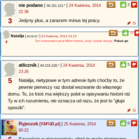
nie podano
|
|
2
24 Kwietnia, 2014
46.151.113.*
22:36
3
Jedyny plus, a zarazem minus tej pracy.
-5
Natalija
|
|
24 Kwietnia, 2014 23:13
88.156.32.*
Ten komentarz psuł Wam humor, więc został ukryty.
Pokaż go
4
atlicznik
|
|
5
24 Kwietnia, 2014
84.215.226.*
23:26
5
Natalija, nietypowe w tym adresie było choćby to, że
pewnie pierwszy raz dostał wezwanie do własnego
domu. To, że ktoś ma większy polot w opisywaniu historii niż
Ty w ich rozumieniu, nie oznacza od razu, że jest to "głupi
sposób".
Ryjeczek
|
0
[YAFUD.pl]
25 Kwietnia, 2014
00:22
Szczęście w nieszczęściu, choć to może niezręczne