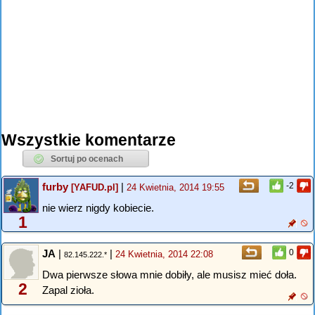
Wszystkie komentarze
furby
|
-2
[YAFUD.pl]
24 Kwietnia, 2014 19:55
nie wierz nigdy kobiecie.
1
JA
|
|
0
24 Kwietnia, 2014 22:08
82.145.222.*
Dwa pierwsze słowa mnie dobiły, ale musisz mieć doła.
2
Zapal zioła.