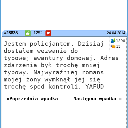
#28835
1292
24.04.2014
1396
Jestem policjantem. Dzisiaj
15
dostałem wezwanie do
typowej awantury domowej. Adres
zdarzenia był trochę mniej
typowy. Najwyraźniej romans
mojej żony wymknął jej się
trochę spod kontroli. YAFUD
«Poprzednia wpadka
Następna wpadka »