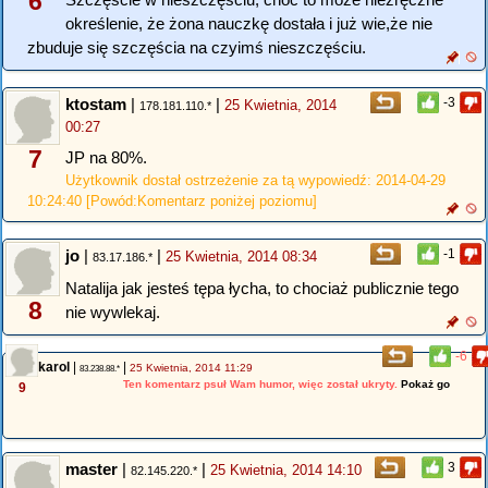
6
określenie, że żona nauczkę dostała i już wie,że nie
zbuduje się szczęścia na czyimś nieszczęściu.
ktostam
|
|
-3
25 Kwietnia, 2014
178.181.110.*
00:27
7
JP na 80%.
Użytkownik dostał ostrzeżenie za tą wypowiedź: 2014-04-29
10:24:40 [Powód:Komentarz poniżej poziomu]
jo
|
|
-1
25 Kwietnia, 2014 08:34
83.17.186.*
Natalija jak jesteś tępa łycha, to chociaż publicznie tego
8
nie wywlekaj.
-6
karol
|
|
25 Kwietnia, 2014 11:29
83.238.88.*
Ten komentarz psuł Wam humor, więc został ukryty.
Pokaż go
9
master
|
|
3
25 Kwietnia, 2014 14:10
82.145.220.*