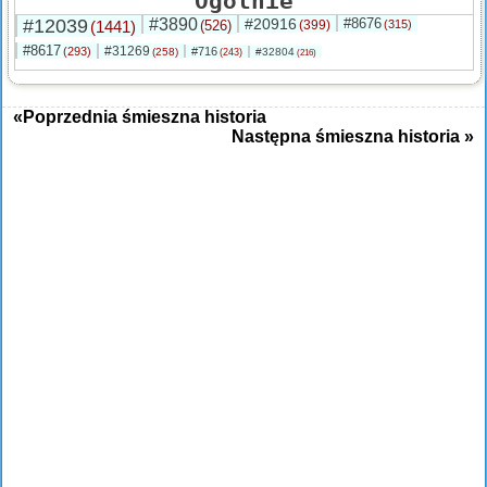
Ogólnie
#12039
#3890
#20916
#8676
(1441)
(526)
(399)
(315)
#8617
#31269
(293)
#716
(258)
#32804
(243)
(216)
«Poprzednia śmieszna historia
Następna śmieszna historia »