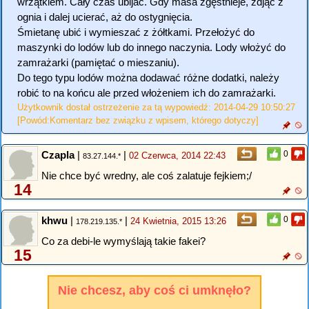
wrzątkiem. Cały czas ubijać. Gdy masa zgęstnieje, zdjąć z
ognia i dalej ucierać, aż do ostygnięcia.
Śmietanę ubić i wymieszać z żółtkami. Przełożyć do
maszynki do lodów lub do innego naczynia. Lody włożyć do
zamrażarki (pamiętać o mieszaniu).
Do tego typu lodów można dodawać różne dodatki, należy
robić to na końcu ale przed włożeniem ich do zamrażarki.
Użytkownik dostał ostrzeżenie za tą wypowiedź: 2014-04-29 10:50:27
[Powód:Komentarz bez związku z wpisem, którego dotyczy]
Czapla
|
|
0
02 Czerwca, 2014 22:43
83.27.144.*
Nie chce być wredny, ale coś zalatuje fejkiem;/
14
khwu
|
|
0
24 Kwietnia, 2015 13:26
178.219.135.*
Co za debi-le wymyślają takie fakei?
15
Nie chcesz, aby coś ci umknęło?