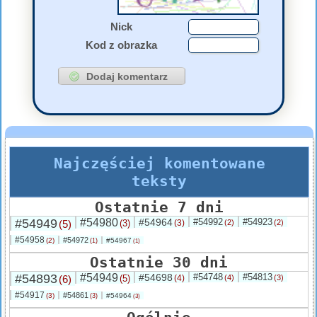
Nick
Kod z obrazka
Najczęściej komentowane
teksty
Ostatnie 7 dni
#54949
#54980
#54964
#54992
#54923
(5)
(3)
(3)
(2)
(2)
#54958
#54972
(2)
#54967
(1)
(1)
Ostatnie 30 dni
#54893
#54949
#54698
#54748
#54813
(6)
(5)
(4)
(4)
(3)
#54917
#54861
(3)
#54964
(3)
(3)