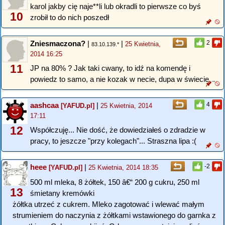
karol jakby cię naje**li lub okradli to pierwsze co byś
10
zrobił to do nich poszedł
Zniesmaczona?
|
|
2
25 Kwietnia,
83.10.139.*
2014 16:25
11
JP na 80% ? Jak taki cwany, to idź na komendę i
powiedz to samo, a nie kozak w necie, dupa w świecie...
aashcaa
|
4
[YAFUD.pl]
25 Kwietnia, 2014
17:11
12
Współczuję... Nie dość, że dowiedziałeś o zdradzie w
pracy, to jeszcze "przy kolegach"... Straszna lipa :(
heee
|
-2
[YAFUD.pl]
25 Kwietnia, 2014 18:35
500 ml mleka, 8 żółtek, 150 â€“ 200 g cukru, 250 ml
13
śmietany kremówki
żółtka utrzeć z cukrem. Mleko zagotować i wlewać małym
strumieniem do naczynia z żółtkami wstawionego do garnka z