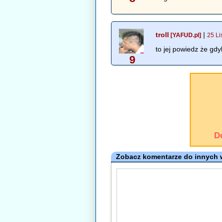
troll
|
[YAFUD.pl]
25 Li
to jej powiedz że gdy
9
D
Zobacz komentarze do innych