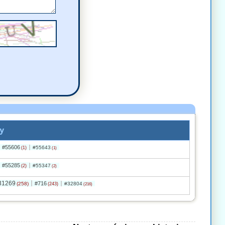
y
#55606
#55643
(1)
(1)
#55285
#55347
(2)
(2)
31269
#716
(258)
#32804
(243)
(216)