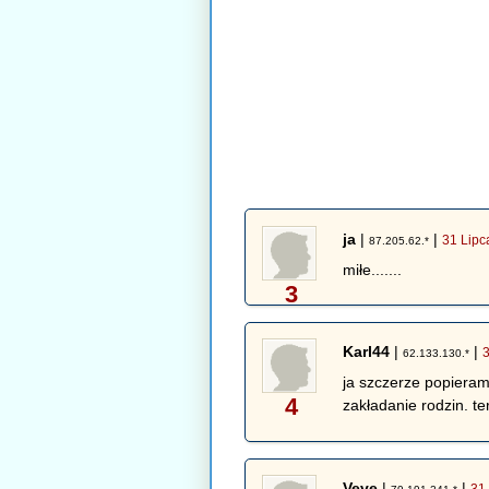
ja
|
|
31 Lipc
87.205.62.*
miłe.......
3
Karl44
|
|
62.133.130.*
ja szczerze popieram
4
zakładanie rodzin. t
Veve
|
|
31