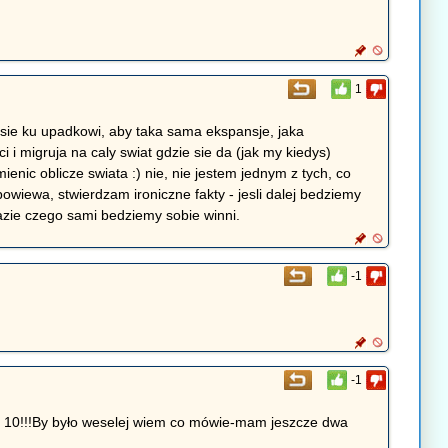
1
 sie ku upadkowi, aby taka sama ekspansje, jaka
 i migruja na caly swiat gdzie sie da (jak my kiedys)
nic oblicze swiata :) nie, nie jestem jednym z tych, co
powiewa, stwierdzam ironiczne fakty - jesli dalej bedziemy
 razie czego sami bedziemy sobie winni.
-1
-1
yn 10!!!By było weselej wiem co mówie-mam jeszcze dwa