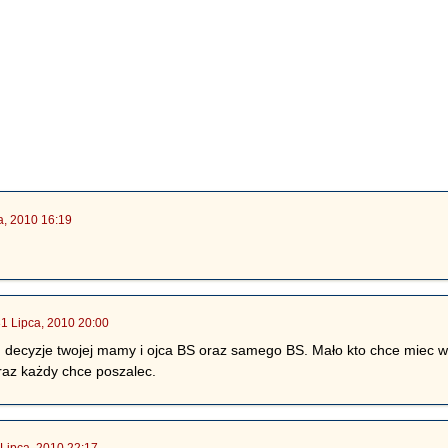
a, 2010 16:19
31 Lipca, 2010 20:00
 decyzje twojej mamy i ojca BS oraz samego BS. Mało kto chce miec w
eraz każdy chce poszalec.
 Lipca, 2010 22:17