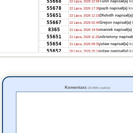
55668
Tunn
napisał(a)
ko
22 Lipca, 2026 22:58
55678
pazb
napisał(a)
ko
22 Lipca, 2026 17:38
55651
Dhdvdh
napisał(a)
22 Lipca, 2026 12:15
55667
Grejon
napisał(a)
22 Lipca, 2026 02:45
8365
maniek
napisał(a)
21 Lipca, 2026 19:56
55651
zdziwiony
napisał
21 Lipca, 2026 11:25
55654
jolaw
napisał(a)
ko
21 Lipca, 2026 09:35
55652
jolaw
napisał(a)
ko
20 Lipca, 2026 20:14
55652
zdziwiony
napisał
20 Lipca, 2026 12:52
55582
Xxxxxx
napisał(a)
20 Lipca, 2026 10:43
55643
zdziwiony
napisał
19 Lipca, 2026 16:25
55638
jolaw
napisał(a)
ko
19 Lipca, 2026 16:02
55630
fakt
napisał(a)
kom
19 Lipca, 2026 12:38
Komentarz
(10-4000 znaków)
55618
fakt
napisał(a)
kom
19 Lipca, 2026 12:37
55618
grejon
napisał(a)
k
19 Lipca, 2026 10:28
55630
ciotka Klotka
napis
19 Lipca, 2026 02:56
55639
ciotka Klotka
napis
19 Lipca, 2026 02:53