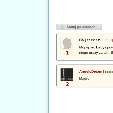
BS
|
|
31 Li
77.253.245.*
Mój ojciec kiedyś pow
1
niego urazy za to... 
AngelsDream
|
pinger.
Mądre.
2