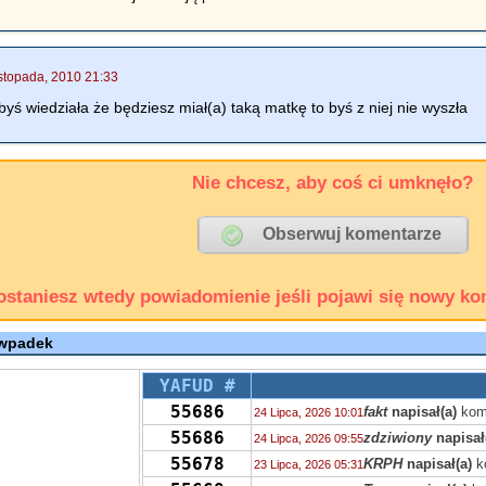
stopada, 2010 21:33
byś wiedziała że będziesz miał(a) taką matkę to byś z niej nie wyszła
Nie chcesz, aby coś ci umknęło?
ostaniesz wtedy powiadomienie jeśli pojawi się nowy ko
 wpadek
YAFUD #
55686
fakt
napisał(a)
kom
24 Lipca, 2026 10:01
55686
zdziwiony
napisał
24 Lipca, 2026 09:55
55678
KRPH
napisał(a)
k
23 Lipca, 2026 05:31