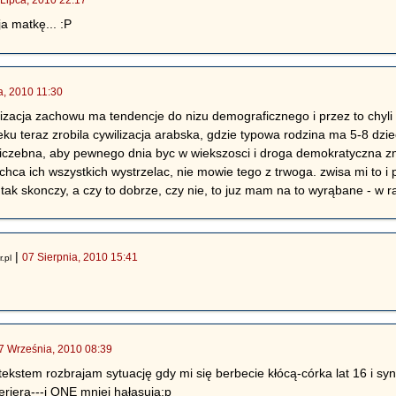
a matkę... :P
a, 2010 11:30
izacja zachowu ma tendencje do nizu demograficznego i przez to chyli
u teraz zrobila cywilizacja arabska, gdzie typowa rodzina ma 5-8 dzieci
 liczebna, aby pewnego dnia byc w wiekszosci i droga demokratyczna zmie
hca ich wszystkich wystrzelac, nie mowie tego z trwoga. zwisa mi to i 
o tak skonczy, a czy to dobrze, czy nie, to juz mam na to wyrąbane - w
|
07 Sierpnia, 2010 15:41
r.pl
7 Września, 2010 08:39
kstem rozbrajam sytuację gdy mi się berbecie kłócą-córka lat 16 i s
teriera---i ONE mniej hałasują:p