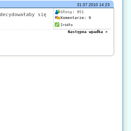
31.07.2010
14:23
Głosy:
951
decydowałaby się
Komentarze:
9
Źródło
Następna wpadka »