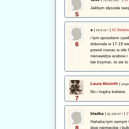
79.191.241.*
Jakbym słyszała swoj
5
a
|
|
01 Sierpni
83.9.10.*
i tym sposobem cywil
6
dokonala w 17-19 wiek
powoli rosnac w sile
nienawidza arabow i c
tak trzymac, to sie t
Laura Absinth
|
pinge
No i mądra kobieta.
7
bladka
|
|
2
82.160.87.*
Hahaha-tym samym te
8
dogi niemieckie i bul