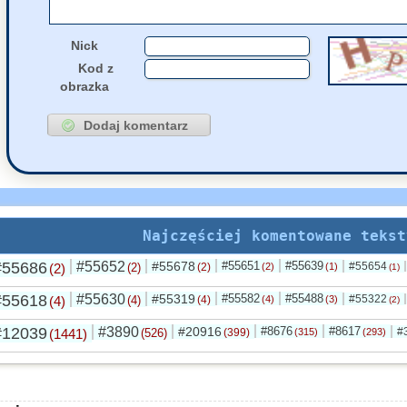
Nick
Kod z
obrazka
Najczęściej komentowane tekst
#55686
#55652
#55678
#55651
#55639
#55654
(2)
(2)
(2)
(2)
(1)
(1)
#55618
#55630
#55319
#55582
#55488
#55322
(4)
(4)
(4)
(4)
(3)
(2)
#12039
#3890
#20916
#8676
#8617
#
(1441)
(526)
(399)
(315)
(293)