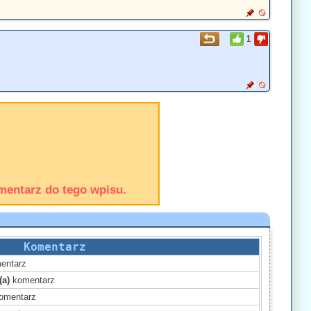
1
mentarz do tego wpisu.
Komentarz
entarz
(a)
komentarz
omentarz