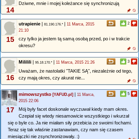
Dziwne, mnie i mojej koleżance się synchronizują
14
utrapienie
|
|
2
11 Marca, 2015
81.190.176.*
21:10
15
czy tylko ja jestem tą samą osobą przed, po i w trakcie
okresu?
Mililili
|
|
3
11 Marca, 2015 21:26
95.18.170.*
Uważam, że nastolatki "TAKIE SĄ", niezależnie od tego,
16
czy mają okres, czy akurat nie...
mimowszystko
|
5
[YAFUD.pl]
11 Marca,
2015 22:06
17
Mój były facet doskonale wyczuwał kiedy mam okres.
Czepiał się wtedy niesamowicie wszystkiego i wkurzał
się o byle co. Ja nie miałam siły przebicia ze swoimi fochami.
Teraz się tak właśnie zastanawiam, czy nam się czasem
miesiączki nie zsynchronizowały. :)