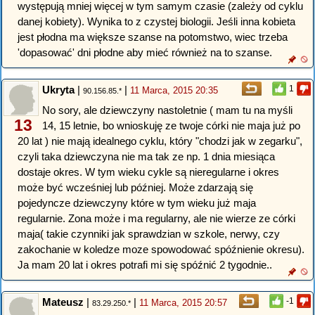
występują mniej więcej w tym samym czasie (zależy od cyklu
danej kobiety). Wynika to z czystej biologii. Jeśli inna kobieta
jest płodna ma większe szanse na potomstwo, wiec trzeba
'dopasować' dni płodne aby mieć również na to szanse.
Ukryta
|
|
1
11 Marca, 2015 20:35
90.156.85.*
No sory, ale dziewczyny nastoletnie ( mam tu na myśli
13
14, 15 letnie, bo wnioskuję ze twoje córki nie maja już po
20 lat ) nie mają idealnego cyklu, który "chodzi jak w zegarku",
czyli taka dziewczyna nie ma tak ze np. 1 dnia miesiąca
dostaje okres. W tym wieku cykle są nieregularne i okres
może być wcześniej lub później. Może zdarzają się
pojedyncze dziewczyny które w tym wieku już maja
regularnie. Zona może i ma regularny, ale nie wierze ze córki
maja( takie czynniki jak sprawdzian w szkole, nerwy, czy
zakochanie w koledze moze spowodować spóźnienie okresu).
Ja mam 20 lat i okres potrafi mi się spóźnić 2 tygodnie..
Mateusz
|
|
-1
11 Marca, 2015 20:57
83.29.250.*