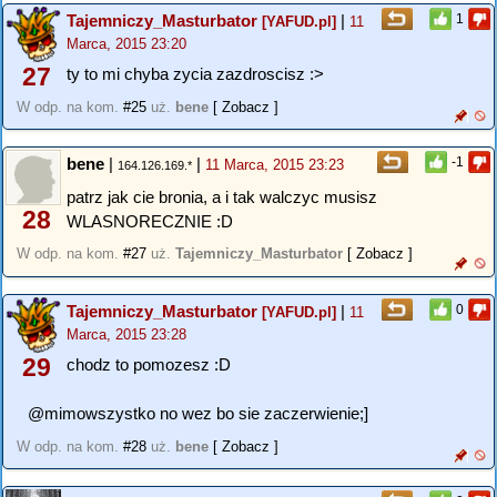
Tajemniczy_Masturbator
|
1
[YAFUD.pl]
11
Marca, 2015 23:20
27
ty to mi chyba zycia zazdroscisz :>
W odp. na kom.
#25
uż.
bene
[ Zobacz ]
bene
|
|
-1
11 Marca, 2015 23:23
164.126.169.*
patrz jak cie bronia, a i tak walczyc musisz
28
WLASNORECZNIE :D
W odp. na kom.
#27
uż.
Tajemniczy_Masturbator
[ Zobacz ]
Tajemniczy_Masturbator
|
0
[YAFUD.pl]
11
Marca, 2015 23:28
29
chodz to pomozesz :D
@mimowszystko no wez bo sie zaczerwienie;]
W odp. na kom.
#28
uż.
bene
[ Zobacz ]