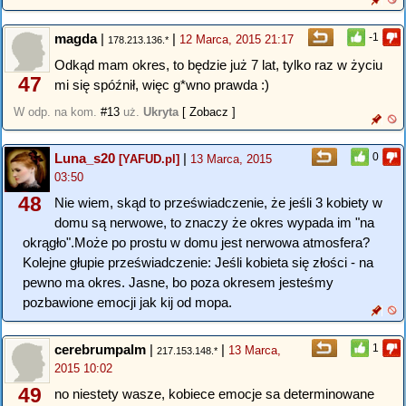
magda
|
|
-1
12 Marca, 2015 21:17
178.213.136.*
Odkąd mam okres, to będzie już 7 lat, tylko raz w życiu
47
mi się spóźnił, więc g*wno prawda :)
W odp. na kom.
#13
uż.
Ukryta
[ Zobacz ]
Luna_s20
|
0
[YAFUD.pl]
13 Marca, 2015
03:50
48
Nie wiem, skąd to przeświadczenie, że jeśli 3 kobiety w
domu są nerwowe, to znaczy że okres wypada im "na
okrągło".Może po prostu w domu jest nerwowa atmosfera?
Kolejne głupie przeświadczenie: Jeśli kobieta się złości - na
pewno ma okres. Jasne, bo poza okresem jesteśmy
pozbawione emocji jak kij od mopa.
cerebrumpalm
|
|
1
13 Marca,
217.153.148.*
2015 10:02
49
no niestety wasze, kobiece emocje sa determinowane