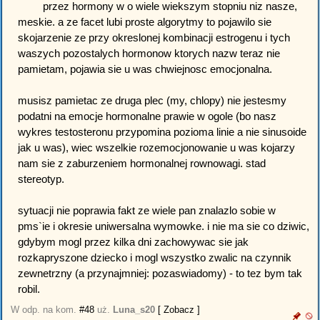
przez hormony w o wiele wiekszym stopniu niz nasze,
meskie. a ze facet lubi proste algorytmy to pojawilo sie
skojarzenie ze przy okreslonej kombinacji estrogenu i tych
waszych pozostalych hormonow ktorych nazw teraz nie
pamietam, pojawia sie u was chwiejnosc emocjonalna.
musisz pamietac ze druga plec (my, chlopy) nie jestesmy
podatni na emocje hormonalne prawie w ogole (bo nasz
wykres testosteronu przypomina pozioma linie a nie sinusoide
jak u was), wiec wszelkie rozemocjonowanie u was kojarzy
nam sie z zaburzeniem hormonalnej rownowagi. stad
stereotyp.
sytuacji nie poprawia fakt ze wiele pan znalazlo sobie w
pms`ie i okresie uniwersalna wymowke. i nie ma sie co dziwic,
gdybym mogl przez kilka dni zachowywac sie jak
rozkapryszone dziecko i mogl wszystko zwalic na czynnik
zewnetrzny (a przynajmniej: pozaswiadomy) - to tez bym tak
robil.
W odp. na kom.
#48
uż.
Luna_s20
[ Zobacz ]