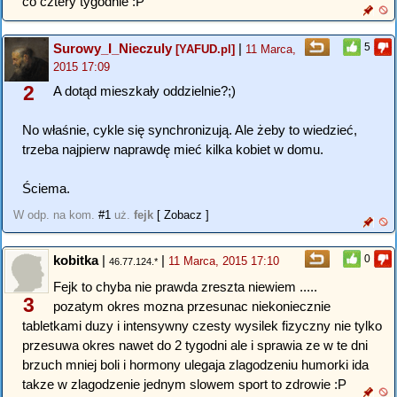
co cztery tygodnie :P
Surowy_I_Nieczuly
|
5
[YAFUD.pl]
11 Marca,
2015 17:09
2
A dotąd mieszkały oddzielnie?;)
No właśnie, cykle się synchronizują. Ale żeby to wiedzieć,
trzeba najpierw naprawdę mieć kilka kobiet w domu.
Ściema.
W odp. na kom.
#1
uż.
fejk
[ Zobacz ]
kobitka
|
|
0
11 Marca, 2015 17:10
46.77.124.*
Fejk to chyba nie prawda zreszta niewiem .....
3
pozatym okres mozna przesunac niekoniecznie
tabletkami duzy i intensywny czesty wysilek fizyczny nie tylko
przesuwa okres nawet do 2 tygodni ale i sprawia ze w te dni
brzuch mniej boli i hormony ulegaja zlagodzeniu humorki ida
takze w zlagodzenie jednym slowem sport to zdrowie :P