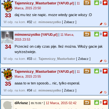
Tajemniczy_Masturbator
|
0
[YAFUD.pl]
11
Marca, 2015 23:50
33
daj mu tez sie napic. moze wtedy gacie wlozy :D
W odp. na kom.
#32
uż.
mimowszystko
[ Zobacz ]
mimowszystko
|
0
[YAFUD.pl]
11 Marca,
2015 23:53
34
Przecież on cały czas pije. Ileż można. Włoży gacie jak
wytrzeźwieje.
W odp. na kom.
#33
uż.
Tajemniczy_Masturbator
[ Zobacz ]
Tajemniczy_Masturbator
|
0
[YAFUD.pl]
11
Marca, 2015 23:55
35
aaaa to w ten sposob... nic, tylko esperal.
W odp. na kom.
#34
uż.
mimowszystko
[ Zobacz ]
dAriusz
|
|
0
12 Marca, 2015 02:42
89.79.89.*