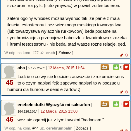
szczurom rozpylic (i utrzymywac) w powietrzu testosteron.
zatem ogolny wniosek mozna wysnuc taki ze panie z mala
iloscia testosteronu i bez wiecznego meskiego towarzystwa
(lub towarzystwa wylacznie rurkowcow) beda podatne na
synchronizacje a przebojowe babeczki z kwadratowa szczeka
i litrami testosteronu - nie beda. stad wasze rozne relacje. qed.
W odp. na kom.
#22
uż.
eneb
[ Zobacz ]
aha
|
|
0
12 Marca, 2015 11:54
5.172.252.*
Ludzie o co wy sie klocicie zauwazcie i zrozumcie sens
45
to o czym napisal fejk zapewne napisal to w poczuciu
humoru dla humoru w sensie zartow :)
enebele dutki Wyczyść mi saksofon
|
1
|
12 Marca, 2015 13:08
164.126.180.*
46
wez sie ogarnij juz z tymi swoimi "badaniami"
W odp. na kom.
#44
uż.
cerebrumpalm
[ Zobacz ]