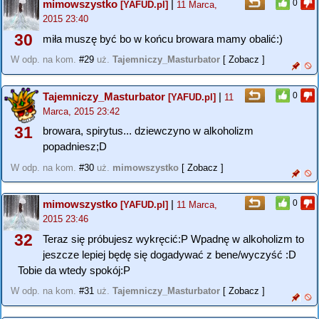
mimowszystko
|
0
[YAFUD.pl]
11 Marca,
2015 23:40
30
miła muszę być bo w końcu browara mamy obalić:)
W odp. na kom.
#29
uż.
Tajemniczy_Masturbator
[ Zobacz ]
Tajemniczy_Masturbator
|
0
[YAFUD.pl]
11
Marca, 2015 23:42
31
browara, spirytus... dziewczyno w alkoholizm
popadniesz;D
W odp. na kom.
#30
uż.
mimowszystko
[ Zobacz ]
mimowszystko
|
0
[YAFUD.pl]
11 Marca,
2015 23:46
32
Teraz się próbujesz wykręcić:P Wpadnę w alkoholizm to
jeszcze lepiej będę się dogadywać z bene/wyczyść :D
Tobie da wtedy spokój:P
W odp. na kom.
#31
uż.
Tajemniczy_Masturbator
[ Zobacz ]