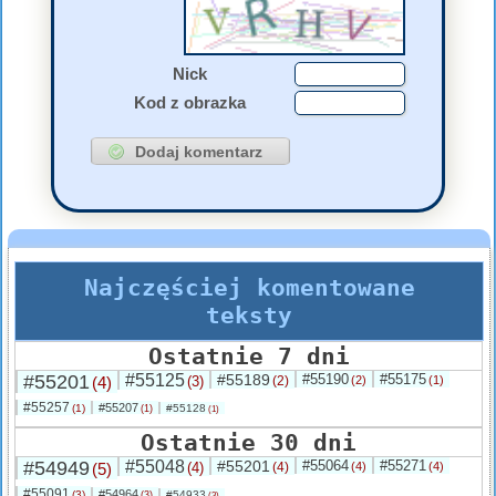
Nick
Kod z obrazka
Najczęściej komentowane
teksty
Ostatnie 7 dni
#55201
#55125
#55189
#55190
#55175
(4)
(3)
(2)
(2)
(1)
#55257
#55207
(1)
#55128
(1)
(1)
Ostatnie 30 dni
#54949
#55048
#55201
#55064
#55271
(5)
(4)
(4)
(4)
(4)
#55091
#54964
(3)
#54933
(3)
(3)