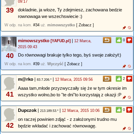
09:17
39
dokladnie, ja wloze, Ty zdejmiesz, zachowana bedzie
rownowaga we wszechswiecie :)
W odp. na kom.
#34
uż.
mimowszystko
[ Zobacz ]
mimowszystko
|
0
[YAFUD.pl]
12 Marca,
2015 09:43
40
Do równowagi brakuje tylko tego, byś swoje założył:)
W odp. na kom.
#39
uż.
Wyczyść
[ Zobacz ]
m@rko
|
|
2
12 Marca, 2015 09:56
83.7.206.*
Aaaa tam,młode przyzwyczaiły się że w tym okresie im
41
wszystko wolno,bo to "te dni"to korzystają z okazji :P
Dupczok
|
|
0
12 Marca, 2015 10:06
213.189.53.*
on raczej powinien zdjąć - z założonymi trudno mu
42
będzie wkładać i zachować równowagę.