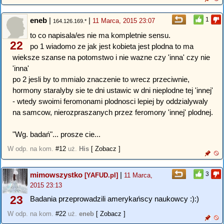
eneb
|
|
1
11 Marca, 2015 23:07
164.126.169.*
to co napisala/es nie ma kompletnie sensu.
22
po 1 wiadomo ze jak jest kobieta jest plodna to ma
wieksze szanse na potomstwo i nie wazne czy 'inna' czy nie
'inna'
po 2 jesli by to mmialo znaczenie to wrecz przeciwnie,
hormony staralyby sie te dni ustawic w dni nieplodne tej 'innej'
- wtedy swoimi feromonami plodnosci lepiej by oddzialywaly
na samcow, nierozpraszanych przez feromony 'innej' plodnej.
"Wg. badań"... prosze cie...
W odp. na kom.
#12
uż.
His
[ Zobacz ]
mimowszystko
|
3
[YAFUD.pl]
11 Marca,
2015 23:13
23
Badania przeprowadzili amerykańscy naukowcy :):)
W odp. na kom.
#22
uż.
eneb
[ Zobacz ]