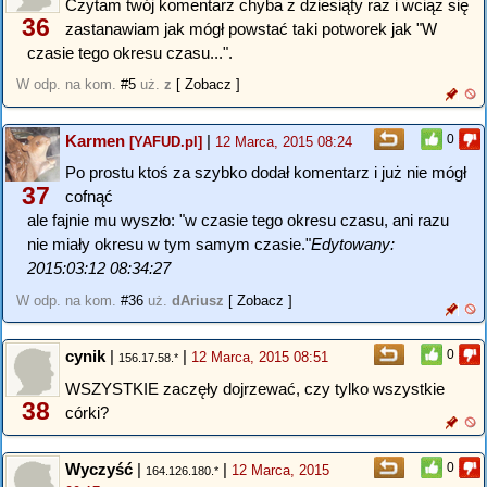
Czytam twój komentarz chyba z dziesiąty raz i wciąż się
36
zastanawiam jak mógł powstać taki potworek jak "W
czasie tego okresu czasu...".
W odp. na kom.
#5
uż.
z
[ Zobacz ]
Karmen
|
0
[YAFUD.pl]
12 Marca, 2015 08:24
Po prostu ktoś za szybko dodał komentarz i już nie mógł
37
cofnąć
ale fajnie mu wyszło: "w czasie tego okresu czasu, ani razu
nie miały okresu w tym samym czasie."
Edytowany:
2015:03:12 08:34:27
W odp. na kom.
#36
uż.
dAriusz
[ Zobacz ]
cynik
|
|
0
12 Marca, 2015 08:51
156.17.58.*
WSZYSTKIE zaczęły dojrzewać, czy tylko wszystkie
38
córki?
Wyczyść
|
|
0
12 Marca, 2015
164.126.180.*