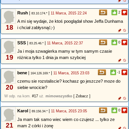
Rush
|
|
2
11 Marca, 2015 22:24
83.10.174.*
A mi się wydaje, że ktoś pooglądał show Jeffa Dunhama
18
i chciał zabłysnąć;-)
SSS
|
|
0
11 Marca, 2015 22:37
83.25.46.*
Ja i moja szwagierka mamy w tym samym czasie
19
różnica tylko 1 dnia ja mam szybciej
bene
|
|
-1
11 Marca, 2015 23:03
164.126.169.*
czemu sie rozstaliscie? kochasz go jeszcze? moze do
20
siebie wrocicie?
W odp. na kom.
#17
uż.
mimowszystko
[ Zobacz ]
Karol
|
|
0
11 Marca, 2015 23:05
89.156.34.*
Ja mam tak samo wiec wiem co czujesz ... tylko ze
21
mam 2 córki i żonę