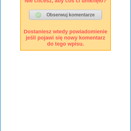
Nie chcesz, aby coś ci umknęło?
Dostaniesz wtedy powiadomienie
jeśli pojawi się nowy komentarz
do tego wpisu.