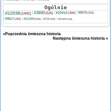
Ogólnie
#12039
#3890
#20916
#8676
(1441)
(526)
(399)
(315)
#8617
#31269
(293)
#716
(258)
#32804
(243)
(216)
«Poprzednia śmieszna historia
Następna śmieszna historia »