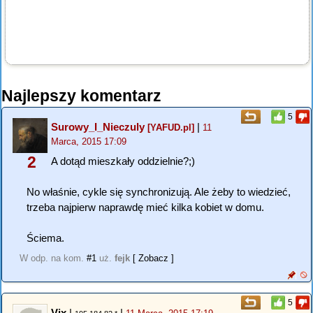
Najlepszy komentarz
5
Surowy_I_Nieczuly
|
[YAFUD.pl]
11
Marca, 2015 17:09
2
A dotąd mieszkały oddzielnie?;)
No właśnie, cykle się synchronizują. Ale żeby to wiedzieć,
trzeba najpierw naprawdę mieć kilka kobiet w domu.
Ściema.
W odp. na kom.
#1
uż.
fejk
[ Zobacz ]
5
Vix
|
|