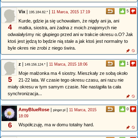
Vix
|
|
5
11 Marca, 2015 17:19
195.184.82.*
Kurde, gdzie ja się uchowałam, że nigdy ani ja, ani
4
matka, siostra, ani żadna z moich znajomych nie
odwalałyśmy nic głupiego przed ani w trakcie okresu o.O? Jak
ktoś jest jędzą to będzie nią stale a jak ktoś jest normalny to
byle okres nie zrobi z niego świra.
z
|
|
1
11 Marca, 2015 18:06
149.156.124.*
Moje małżonka ma 4 siostry. Mieszkały ze sobą około
5
21-22 lata. W czasie tego okresu czasu, ani razu nie
miały okresu w tym samym czasie. Nie nastąpiła ta cała
synchronizacja...
AmyBlueRose
|
|
0
11 Marca, 2015
pinger.pl
18:09
6
Współczuję, ma w domu totalny hard.