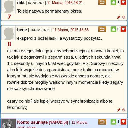
nikt
|
|
1
11 Marca, 2015 18:21
87.206.26.*
To się nazywa permanentny okres.
7
bene
|
|
0
11 Marca, 2015 18:33
164.126.169.*
eksperci z bożej laski, a wystarczy poczytac.
8
nie ma czegos takiego jak synchronizacja okresow u kobiet, to
tak jak z zegarkami u zegarmistrza, u jednych sekunda 'trwa'
1,1 sekundy u innych 0.99 wiec gdy taki Vix, Surowy i nieczuly
albo fejk wejdzie do zegarmistrza, moze trafic na moment w
ktorym mu sie wydaje ze wszystkie chodza dobrze, ale
rownie dobrze moglby wejsc w innym momencie kiedy zegary
nie sa zsynchronizowane
czary co nie? ale lepiej wierzyc w synchronizacje albo te,
feromony;)
Konto usunięte
|
1
[YAFUD.pl]
11 Marca,