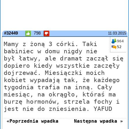
#32449
798
11.03.2015
964
Mamy z żoną 3 córki. Taki
52
babiniec w domu nigdy nie
był łatwy, ale dramat zaczął się
dopiero kiedy wszystkie zaczęły
dojrzewać. Miesiączki moich
kobiet wypadają tak, że każdego
tygodnia trafia na inną. Cały
miesiąc, na okrągło, któraś ma
burzę hormonów, strzela fochy i
jest nie do zniesienia. YAFUD
«Poprzednia wpadka
Następna wpadka »