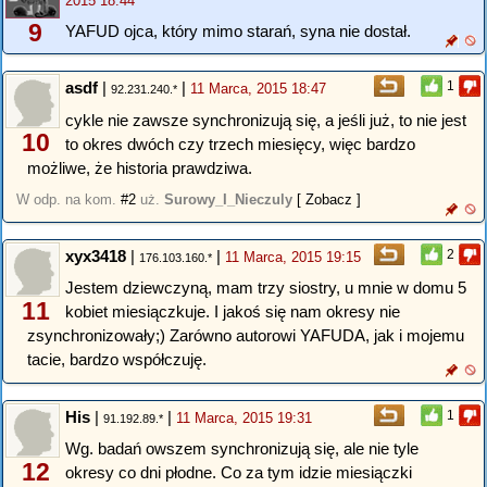
2015 18:44
9
YAFUD ojca, który mimo starań, syna nie dostał.
asdf
|
|
1
11 Marca, 2015 18:47
92.231.240.*
cykle nie zawsze synchronizują się, a jeśli już, to nie jest
10
to okres dwóch czy trzech miesięcy, więc bardzo
możliwe, że historia prawdziwa.
W odp. na kom.
#2
uż.
Surowy_I_Nieczuly
[ Zobacz ]
xyx3418
|
|
2
11 Marca, 2015 19:15
176.103.160.*
Jestem dziewczyną, mam trzy siostry, u mnie w domu 5
11
kobiet miesiączkuje. I jakoś się nam okresy nie
zsynchronizowały;) Zarówno autorowi YAFUDA, jak i mojemu
tacie, bardzo współczuję.
His
|
|
1
11 Marca, 2015 19:31
91.192.89.*
Wg. badań owszem synchronizują się, ale nie tyle
12
okresy co dni płodne. Co za tym idzie miesiączki