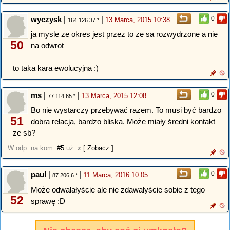
wyczysk
|
|
0
13 Marca, 2015 10:38
164.126.37.*
ja mysle ze okres jest przez to ze sa rozwydrzone a nie
50
na odwrot
to taka kara ewolucyjna :)
ms
|
|
0
13 Marca, 2015 12:08
77.114.65.*
Bo nie wystarczy przebywać razem. To musi być bardzo
51
dobra relacja, bardzo bliska. Może miały średni kontakt
ze sb?
W odp. na kom.
#5
uż.
z
[ Zobacz ]
paul
|
|
0
11 Marca, 2016 10:05
87.206.6.*
Może odwalałyście ale nie zdawałyście sobie z tego
52
sprawę :D