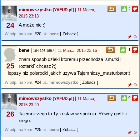
mimowszystko
|
2
[YAFUD.pl]
11 Marca,
2015 23:13
24
A może nie :)
W odp. na kom.
#20
uż.
bene
[ Zobacz ]
bene
|
|
-1
11 Marca, 2015 23:16
164.126.169.*
znam sposob dzieki ktoremu przechodza 'smutki i
25
rozterki' chcesz?;)
lepszy niz polsrodki jakich uzywa Tajemniczy_masturbator;)
W odp. na kom.
#24
uż.
mimowszystko
[ Zobacz ]
mimowszystko
|
0
[YAFUD.pl]
11 Marca,
2015 23:20
26
Tajemniczego to Ty zostaw w spokoju. Równy gość z
niego.
W odp. na kom.
#25
uż.
bene
[ Zobacz ]