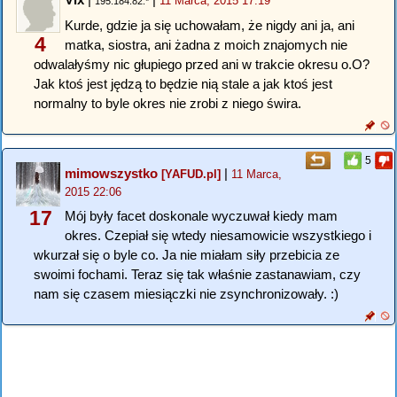
11 Marca, 2015 17:19
195.184.82.*
Kurde, gdzie ja się uchowałam, że nigdy ani ja, ani
4
matka, siostra, ani żadna z moich znajomych nie
odwalałyśmy nic głupiego przed ani w trakcie okresu o.O?
Jak ktoś jest jędzą to będzie nią stale a jak ktoś jest
normalny to byle okres nie zrobi z niego świra.
5
mimowszystko
|
[YAFUD.pl]
11 Marca,
2015 22:06
17
Mój były facet doskonale wyczuwał kiedy mam
okres. Czepiał się wtedy niesamowicie wszystkiego i
wkurzał się o byle co. Ja nie miałam siły przebicia ze
swoimi fochami. Teraz się tak właśnie zastanawiam, czy
nam się czasem miesiączki nie zsynchronizowały. :)