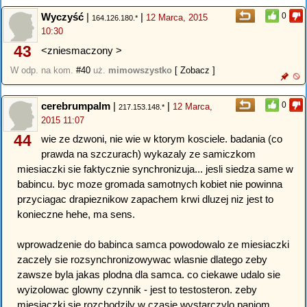
Wyczyść
|
|
0
12 Marca, 2015
164.126.180.*
10:30
43
<zniesmaczony >
W odp. na kom.
#40
uż.
mimowszystko
[ Zobacz ]
cerebrumpalm
|
|
0
12 Marca,
217.153.148.*
2015 11:07
44
wie ze dzwoni, nie wie w ktorym kosciele. badania (co
prawda na szczurach) wykazaly ze samiczkom
miesiaczki sie faktycznie synchronizuja... jesli siedza same w
babincu. byc moze gromada samotnych kobiet nie powinna
przyciagac drapieznikow zapachem krwi dluzej niz jest to
konieczne hehe, ma sens.
wprowadzenie do babinca samca powodowalo ze miesiaczki
zaczely sie rozsynchronizowywac wlasnie dlatego zeby
zawsze byla jakas plodna dla samca. co ciekawe udalo sie
wyizolowac glowny czynnik - jest to testosteron. zeby
miesiaczki sie rozchodzily w czasie wystarczylo paniom