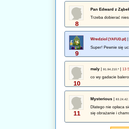
Pan Edward z Ząbe
Trzeba dobierać niesp
8
Wredziol
[YAFUD.pl]
Super! Pewnie się uci
9
maly
|
|
13 
91.94.210.*
co wy gadacie balero
10
Mysterious
|
83.24.42.
Dlatego nie opłaca s
11
się obrażanie i cham