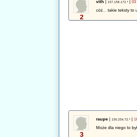
vith
|
|
03
157.158.172.*
cóż... takie teksty t
2
raupe
|
|
1
150.254.72.*
Może dla niego to by
3