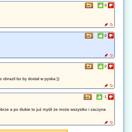
0
0
0
 obrazil bo by dostał w pyska:))
-1
brze a po ślubie to już myśli że może wszystko i zaczyna