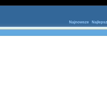
Najnowsze
Najleps