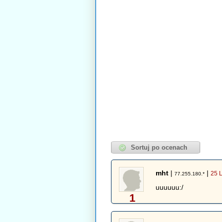
mht
|
|
25 
77.255.180.*
uuuuuu:/
1