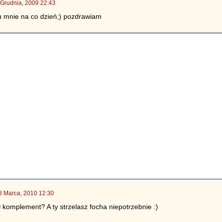
 Grudnia, 2009 22:43
o u mnie na co dzień;) pozdrawiam
8 Marca, 2010 12:30
ł komplement? A ty strzelasz focha niepotrzebnie :)