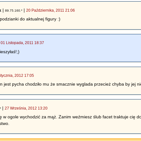
k
|
|
20 Października, 2011 21:06
89.75.160.*
odzianki do aktualnej figury :)
|
01 Listopada, 2011 18:37
eszyłaś!;)
Stycznia, 2012 17:05
n jest pycha chodziło mu że smacznie wyglada przecież chyba by jej nie
|
27 Września, 2012 13:20
*
ię w ogole wychodzić za mąż. Zanim weźmiesz ślub facet traktuje cię do
stwo.