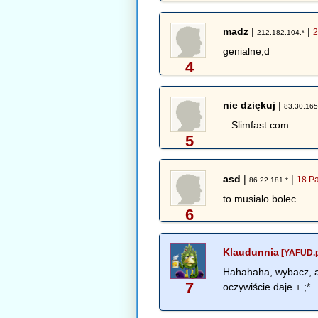
madz
|
|
2
212.182.104.*
genialne;d
4
nie dziękuj
|
83.30.165
...Slimfast.com
5
asd
|
|
18 Pa
86.22.181.*
to musialo bolec....
6
Klaudunnia
[YAFUD.p
Hahahaha, wybacz, a
7
oczywiście daje +.;*