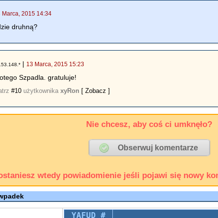
 Marca, 2015 14:34
dzie druhną?
|
13 Marca, 2015 15:23
153.148.*
otego Szpadla. gratuluje!
atrz
#10
użytkownika
xyRon
[ Zobacz ]
Nie chcesz, aby coś ci umknęło?
ostaniesz wtedy powiadomienie jeśli pojawi się nowy ko
 wpadek
YAFUD #