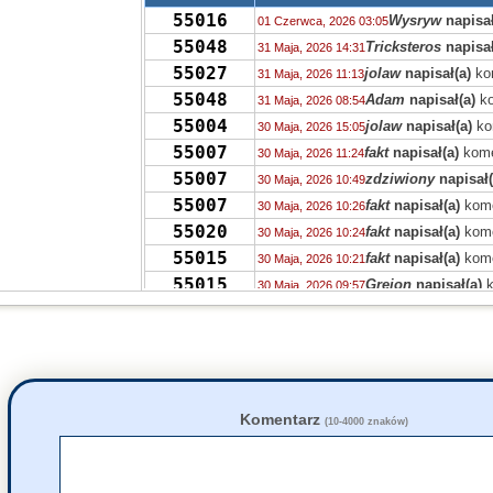
55016
Wysryw
napisał
01 Czerwca, 2026 03:05
55048
Tricksteros
napisał
31 Maja, 2026 14:31
55027
jolaw
napisał(a)
ko
31 Maja, 2026 11:13
55048
Adam
napisał(a)
ko
31 Maja, 2026 08:54
55004
jolaw
napisał(a)
ko
30 Maja, 2026 15:05
55007
fakt
napisał(a)
kome
30 Maja, 2026 11:24
55007
zdziwiony
napisał(
30 Maja, 2026 10:49
55007
fakt
napisał(a)
kome
30 Maja, 2026 10:26
55020
fakt
napisał(a)
kome
30 Maja, 2026 10:24
55015
fakt
napisał(a)
kome
30 Maja, 2026 10:21
55015
Grejon
napisał(a)
k
30 Maja, 2026 09:57
55042
zdziwiony
napisał(
29 Maja, 2026 20:10
54986
JaWa
napisał(a)
ko
29 Maja, 2026 19:20
55010
Ala
napisał(a)
kome
29 Maja, 2026 17:35
54949
Yu
napisał(a)
kome
27 Maja, 2026 22:41
54964
jolaw
napisał(a)
ko
27 Maja, 2026 22:19
Komentarz
(10-4000 znaków)
54949
Bub
napisał(a)
kom
27 Maja, 2026 18:28
54949
zdziwiony
napisał(
27 Maja, 2026 18:11