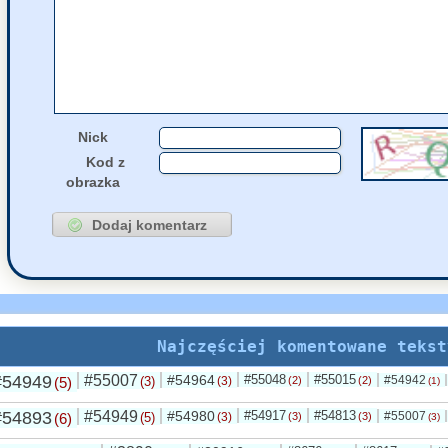
54949
Bub
napisał(a)
kom
27 Maja, 2026 17:01
54698
Bub
napisał(a)
kom
27 Maja, 2026 16:57
Nick
Kod z
obrazka
Najczęściej komentowane tekst
#54949
#55007
#54964
#55048
#55015
#54942
(5)
(3)
(3)
(2)
(2)
(1)
#54893
#54949
#54980
#54917
#54813
#55007
(6)
(5)
(3)
(3)
(3)
(3)