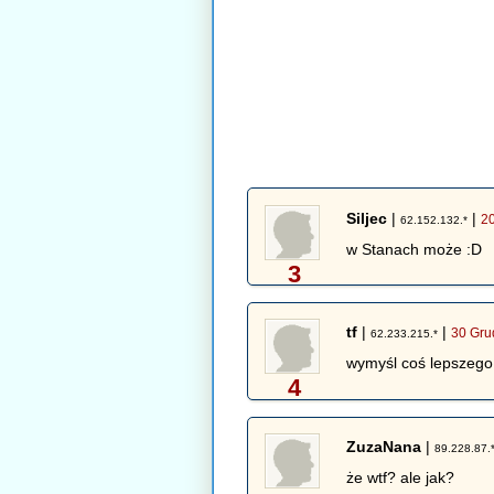
Siljec
|
|
2
62.152.132.*
w Stanach może :D
3
tf
|
|
30 Gru
62.233.215.*
wymyśl coś lepszego
4
ZuzaNana
|
89.228.87.
że wtf? ale jak?