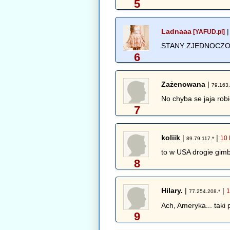
5
Ladnaaa
[YAFUD.pl]
STANY ZJEDNOCZO
6
Zażenowana
|
79.163.
No chyba se jaja robi
7
koliik
|
|
10 
89.79.117.*
to w USA drogie gimb
8
Hilary.
|
|
1
77.254.208.*
Ach, Ameryka... taki p
9