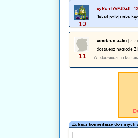
xyRon
|
[YAFUD.pl]
13
Jakaś policjantka bę
10
cerebrumpalm
|
217.
dostajesz nagrode Zl
11
W odpowiedzi na komen
D
Zobacz komentarze do innych