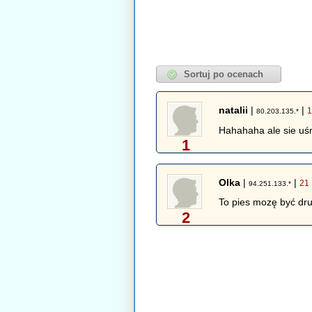
natalii
|
|
1
80.203.135.*
Hahahaha ale sie u
1
Olka
|
|
21 
94.251.133.*
To pies mozę być dr
2