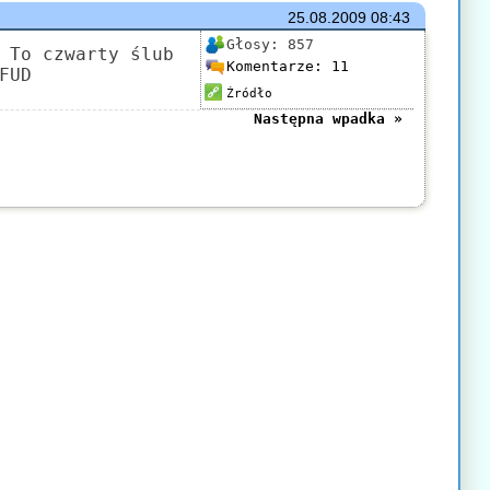
25.08.2009
08:43
Głosy:
857
 To czwarty ślub
Komentarze:
11
FUD
Źródło
Następna wpadka »