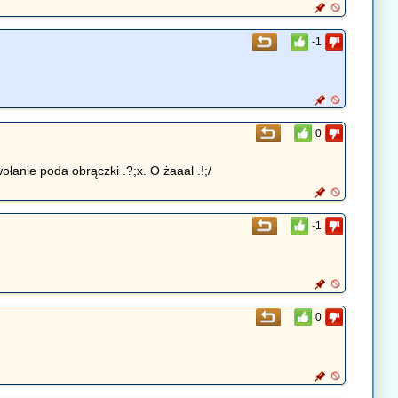
-1
0
ołanie poda obrączki .?;x. O żaaal .!;/
-1
0