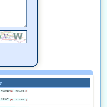
entarz
entarz
y
#55010
#55004
(1)
(1)
#54861
#54964
(3)
(3)