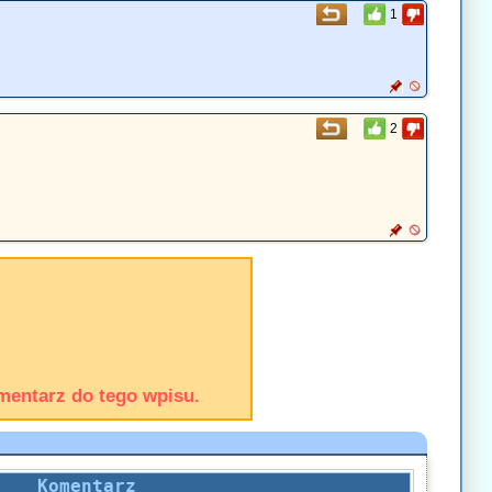
1
2
mentarz do tego wpisu.
Komentarz