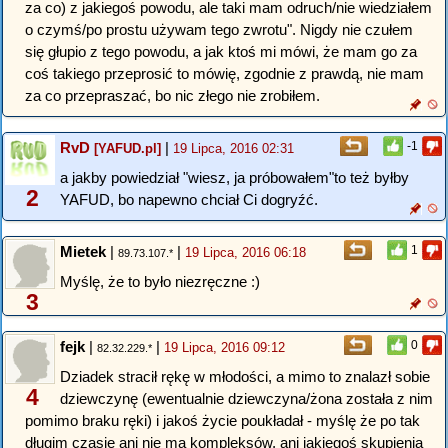
za co) z jakiegoś powodu, ale taki mam odruch/nie wiedziałem
o czymś/po prostu używam tego zwrotu". Nigdy nie czułem
się głupio z tego powodu, a jak ktoś mi mówi, że mam go za
coś takiego przeprosić to mówię, zgodnie z prawdą, nie mam
za co przepraszać, bo nic złego nie zrobiłem.
RvD
|
-1
[YAFUD.pl]
19 Lipca, 2016 02:31
a jakby powiedział "wiesz, ja próbowałem"to też byłby
2
YAFUD, bo napewno chciał Ci dogryźć.
Mietek
|
|
1
19 Lipca, 2016 06:18
89.73.107.*
Myślę, że to było niezręczne :)
3
fejk
|
|
0
19 Lipca, 2016 09:12
82.32.229.*
Dziadek stracił rękę w młodości, a mimo to znalazł sobie
4
dziewczynę (ewentualnie dziewczyna/żona została z nim
pomimo braku ręki) i jakoś życie poukładał - myślę że po tak
długim czasie ani nie ma kompleksów, ani jakiegoś skupienia