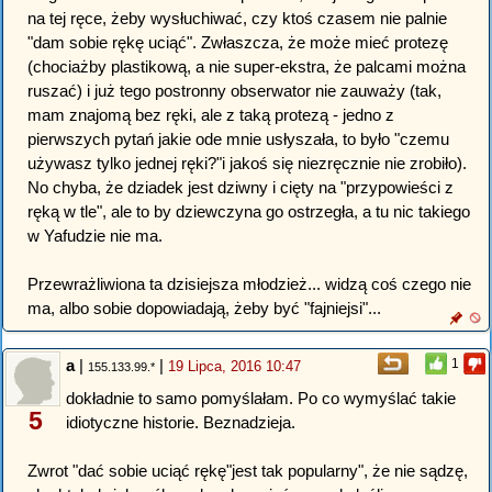
na tej ręce, żeby wysłuchiwać, czy ktoś czasem nie palnie
"dam sobie rękę uciąć". Zwłaszcza, że może mieć protezę
(chociażby plastikową, a nie super-ekstra, że palcami można
ruszać) i już tego postronny obserwator nie zauważy (tak,
mam znajomą bez ręki, ale z taką protezą - jedno z
pierwszych pytań jakie ode mnie usłyszała, to było "czemu
używasz tylko jednej ręki?"i jakoś się niezręcznie nie zrobiło).
No chyba, że dziadek jest dziwny i cięty na "przypowieści z
ręką w tle", ale to by dziewczyna go ostrzegła, a tu nic takiego
w Yafudzie nie ma.
Przewrażliwiona ta dzisiejsza młodzież... widzą coś czego nie
ma, albo sobie dopowiadają, żeby być "fajniejsi"...
a
|
|
1
19 Lipca, 2016 10:47
155.133.99.*
dokładnie to samo pomyślałam. Po co wymyślać takie
5
idiotyczne historie. Beznadzieja.
Zwrot "dać sobie uciąć rękę"jest tak popularny", że nie sądzę,