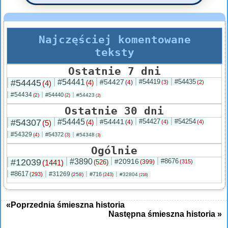
Najczęściej komentowane
teksty
Ostatnie 7 dni
#54445
#54441
#54427
#54419
#54435
(4)
(4)
(4)
(3)
(2)
#54434
#54440
(2)
#54423
(2)
(2)
Ostatnie 30 dni
#54307
#54445
#54441
#54427
#54254
(5)
(4)
(4)
(4)
(4)
#54329
#54372
(4)
#54348
(3)
(3)
Ogólnie
#12039
#3890
#20916
#8676
(1441)
(526)
(399)
(315)
#8617
#31269
(293)
#716
(258)
#32804
(243)
(216)
«Poprzednia śmieszna historia
Następna śmieszna historia »