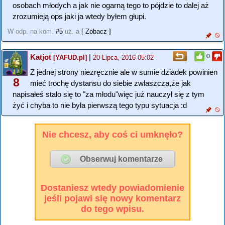
osobach młodych a jak nie ogarną tego to pójdzie to dalej aż
zrozumieją ops jaki ja wtedy byłem głupi.
W odp. na kom.
#5
uż.
a
[ Zobacz ]
Katjot
|
0
[YAFUD.pl]
20 Lipca, 2016 05:02
Z jednej strony niezręcznie ale w sumie dziadek powinien
8
mieć trochę dystansu do siebie zwlaszcza,że jak
napisałeś stało się to "za młodu"więc już nauczył się z tym
żyć i chyba to nie była pierwszą tego typu sytuacja :d
Nie chcesz, aby coś ci umknęło?
Dostaniesz wtedy powiadomienie
jeśli pojawi się nowy komentarz
do tego wpisu.