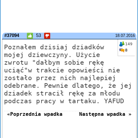
#37094
53
18.07.2016
149
Poznałem dzisiaj dziadków
8
mojej dziewczyny. Użycie
zwrotu "dałbym sobie rękę
uciąć"w trakcie opowieści nie
zostało przez nich najlepiej
odebrane. Pewnie dlatego, że jej
dziadek stracił rękę za młodu
podczas pracy w tartaku. YAFUD
«Poprzednia wpadka
Następna wpadka »