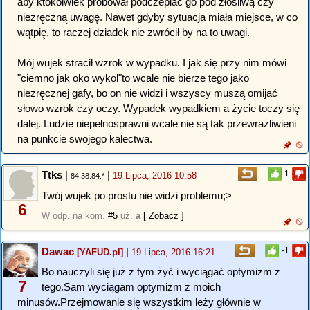
aby ktokolwiek próbował podczepiać go pod złośliwą czy
niezręczną uwagę. Nawet gdyby sytuacja miała miejsce, w co
wątpię, to raczej dziadek nie zwrócił by na to uwagi.
Mój wujek stracił wzrok w wypadku. I jak się przy nim mówi
"ciemno jak oko wykol"to wcale nie bierze tego jako
niezręcznej gafy, bo on nie widzi i wszyscy muszą omijać
słowo wzrok czy oczy. Wypadek wypadkiem a życie toczy się
dalej. Ludzie niepełnosprawni wcale nie są tak przewrażliwieni
na punkcie swojego kalectwa.
Ttks
|
|
1
19 Lipca, 2016 10:58
84.38.84.*
Twój wujek po prostu nie widzi problemu;>
6
W odp. na kom.
#5
uż.
a
[ Zobacz ]
Dawac
|
-1
[YAFUD.pl]
19 Lipca, 2016 16:21
Bo nauczyli się już z tym żyć i wyciągać optymizm z
7
tego.Sam wyciągam optymizm z moich
minusów.Przejmowanie się wszystkim leży głównie w