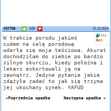
#37708
100
15.10.2016
152
W trakcie porodu jakimś
5
cudem na salę porodową
wdarła się moja teściowa. Akurat
dochodziłam do siebie po bardzo
silnym skurczu, kiedy położna i
lekarz eskortowali ją na
zewnątrz. Jedyne pytanie jakie
zdążyła zadać to jak się trzyma
jej ukochany synek. YAFUD
«Poprzednia wpadka
Następna wpadka »