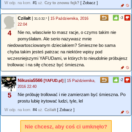
W odp. na kom.
#1
uż.
Czy to znowu fejk?
[ Zobacz ]
Czilałt
|
|
-3
15 Października, 2016
31.0.32.*
22:04
4
Nie no, wlasciwie to masz racje, o czyms takim nie
pomyślałam. Ale serio nazywasz mnie
niedowartosciowanym dzieciakiem? Smieszne bo sama
chyba takim jesteś patrzac na niektóre wpisy pod
wczesniejszymi YAFUDami, w których to nieudolnie próbujesz
trollowac i na siłę chcesz być śmieszna.
Nikusia5566
|
-2
[YAFUD.pl]
15 Października,
2016 22:40
5
Nie próbuję trollować i nie zamierzam być śmieszna. Po
prostu lubię irytować ludzi, tyle, lel
W odp. na kom.
#4
uż.
Czilałt
[ Zobacz ]
Nie chcesz, aby coś ci umknęło?