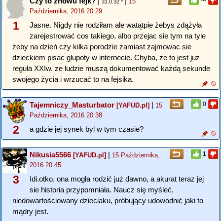
Czy to znowu fejk?
|
|
-4
15
31.0.32.*
Października, 2016 20:29
1
Jasne. Nigdy nie rodziłam ale watątpie żebys zdążyła
zarejestrować cos takiego, albo przejac sie tym na tyle
żeby na dzień czy kilka porodzie zamiast zajmowac sie
dzieckiem pisac glupoty w internecie. Chyba, że to jest juz
reguła XXIw. ze ludzie muszą dokumentować każdą sekunde
swojego życia i wrzucać to na fejsika.
Tajemniczy_Masturbator
|
0
[YAFUD.pl]
15
Października, 2016 20:38
2
a gdzie jej synek byl w tym czasie?
Nikusia5566
|
1
[YAFUD.pl]
15 Października,
2016 20:45
3
Idi.otko, ona mogła rodzić już dawno, a akurat teraz jej
sie historia przypomniała. Naucz się myśleć,
niedowartościowany dzieciaku, próbujący udowodnić jaki to
mądry jest.