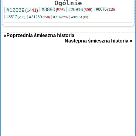
Ogólnie
#12039
#3890
#20916
#8676
(1441)
(526)
(399)
(315)
#8617
#31269
(293)
#716
(258)
#32804
(243)
(216)
«Poprzednia śmieszna historia
Następna śmieszna historia »