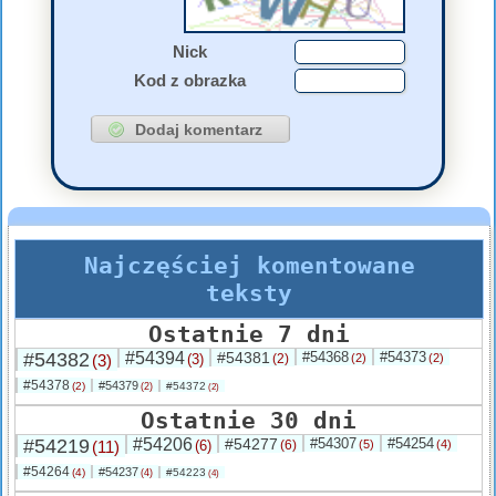
Nick
Kod z obrazka
Najczęściej komentowane
teksty
Ostatnie 7 dni
#54382
#54394
#54381
#54368
#54373
(3)
(3)
(2)
(2)
(2)
#54378
#54379
(2)
#54372
(2)
(2)
Ostatnie 30 dni
#54219
#54206
#54277
#54307
#54254
(11)
(6)
(6)
(5)
(4)
#54264
#54237
(4)
#54223
(4)
(4)