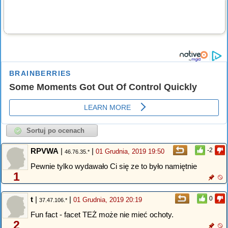
RPVWA
|
|
-2
01 Grudnia, 2019 19:50
46.76.35.*
Pewnie tylko wydawało Ci się ze to było namiętnie
1
t
|
|
0
01 Grudnia, 2019 20:19
37.47.106.*
Fun fact - facet TEŻ może nie mieć ochoty.
2