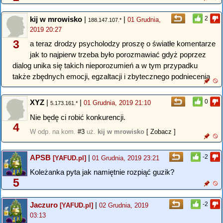
kij w mrowisko
|
|
2
01 Grudnia,
188.147.107.*
2019 20:27
3
a teraz drodzy psycholodzy proszę o światłe komentarze
jak to najpierw trzeba było porozmawiać gdyż poprzez
dialog unika się takich nieporozumień a w tym przypadku
także zbędnych emocji, egzaltacji i zbytecznego podniecenia
XYZ
|
|
0
01 Grudnia, 2019 21:10
5.173.161.*
Nie będę ci robić konkurencji.
4
W odp. na kom.
#3
uż.
kij w mrowisko
[ Zobacz ]
APSB
|
-2
[YAFUD.pl]
01 Grudnia, 2019 23:21
Koleżanka pyta jak namiętnie rozpiąć guzik?
5
Jaczuro
|
-2
[YAFUD.pl]
02 Grudnia, 2019
03:13