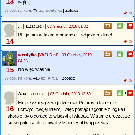
13
wątpię
W odp. na kom.
#7
uż.
wentylka
[ Zobacz ]
...
|
|
1
03 Grudnia, 2019 01:02
31.182.191.*
Pff, ja tam w takim momencie... włączam klimę!
14
wentylka
|
1
[YAFUD.pl]
03 Grudnia, 2019
04:26
15
No więc właśnie
W odp. na kom.
#13
uż.
APSB
[ Zobacz ]
Aaa
|
|
0
03 Grudnia, 2019 12:39
5.173.138.*
Mezczyzni są zero jedynkowi. Po prostu facet nie
16
uchwycil twojej intencji, więc postąpił zgodnie z logika i
skoro ci bylo goraco to wlaczyl ci wiatrak. W sumie urocze, ze
sie wogole zainteresowal. Zle odczytal twoj przekaz.