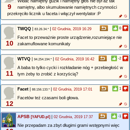
Widać namiętny guzik i namiętny głos nie był aż tak
9
namiętny, albo skumulowanie namiętnych czynności
przekręciło licznik u faceta i włączył wentylator :P
TWQQ
|
|
0
02 Grudnia, 2019 16:29
83.26.34.*
Facet to przeważnie proste urządzenie,rozumiejące nie
10
zakamuflowane komunikaty
WTVQ
|
|
-2
02 Grudnia, 2019 16:42
94.254.194.*
A baba to tylko cycki i rozkładanie nóg + przebiegłość w
11
tym żeby to zrobić z korzyścią?
Facet
|
|
1
02 Grudnia, 2019 17:01
88.156.133.*
Facetów też czasami boli głowa.
12
APSB
|
-1
[YAFUD.pl]
02 Grudnia, 2019 17:37
Nie przepadam za zbyt długimi grami wstępnymi więc