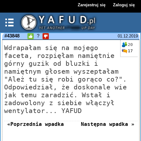
Zarejestruj się
Zaloguj się
#43848
?
01.12.2019
20
Wdrapałam się na mojego
17
faceta, rozpięłam namiętnie
górny guzik od bluzki i
namiętnym głosem wyszeptałam
"Ależ tu się robi gorąco co?".
Odpowiedział, że doskonale wie
jak temu zaradzić. Wstał i
zadowolony z siebie włączył
wentylator... YAFUD
«Poprzednia wpadka
Następna wpadka »