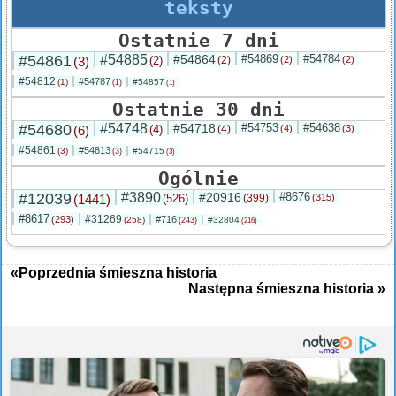
teksty
Ostatnie 7 dni
#54861
#54885
#54864
#54869
#54784
(3)
(2)
(2)
(2)
(2)
#54812
#54787
(1)
#54857
(1)
(1)
Ostatnie 30 dni
#54680
#54748
#54718
#54753
#54638
(6)
(4)
(4)
(4)
(3)
#54861
#54813
(3)
#54715
(3)
(3)
Ogólnie
#12039
#3890
#20916
#8676
(1441)
(526)
(399)
(315)
#8617
#31269
(293)
#716
(258)
#32804
(243)
(216)
«Poprzednia śmieszna historia
Następna śmieszna historia »