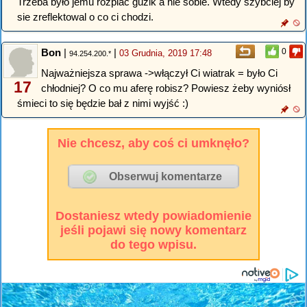
Trzeba było jemu rozpiac guzik a nie sobie. Wtedy szybciej by
sie zreflektowal o co ci chodzi.
Bon
|
|
0
03 Grudnia, 2019 17:48
94.254.200.*
Najważniejsza sprawa ->włączył Ci wiatrak = było Ci
17
chłodniej? O co mu aferę robisz? Powiesz żeby wyniósł
śmieci to się będzie bał z nimi wyjść :)
Nie chcesz, aby coś ci umknęło?
Dostaniesz wtedy powiadomienie
jeśli pojawi się nowy komentarz
do tego wpisu.