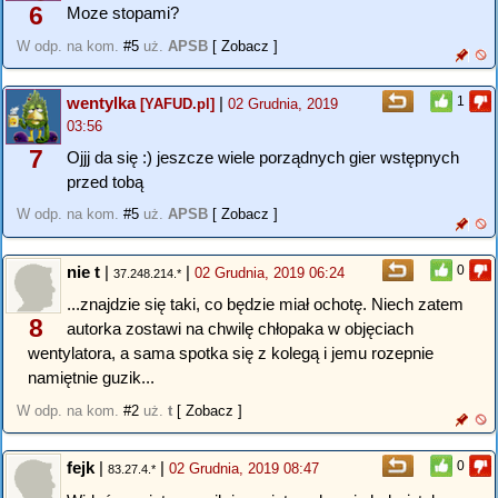
6
Moze stopami?
W odp. na kom.
#5
uż.
APSB
[ Zobacz ]
wentylka
|
1
[YAFUD.pl]
02 Grudnia, 2019
03:56
7
Ojjj da się :) jeszcze wiele porządnych gier wstępnych
przed tobą
W odp. na kom.
#5
uż.
APSB
[ Zobacz ]
nie t
|
|
0
02 Grudnia, 2019 06:24
37.248.214.*
...znajdzie się taki, co będzie miał ochotę. Niech zatem
8
autorka zostawi na chwilę chłopaka w objęciach
wentylatora, a sama spotka się z kolegą i jemu rozepnie
namiętnie guzik...
W odp. na kom.
#2
uż.
t
[ Zobacz ]
fejk
|
|
0
02 Grudnia, 2019 08:47
83.27.4.*