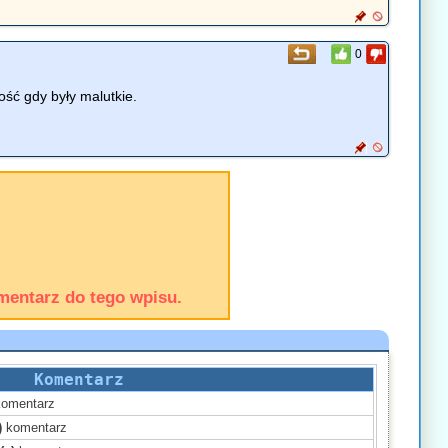
0
kość gdy były malutkie.
mentarz do tego wpisu.
Komentarz
omentarz
)
komentarz