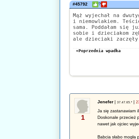
#45792
?
Mąż wyjechał na dwuty
i niemowlakiem. Teści
sama. Poddałam się ju
sobie i dzieciakom zę
ale dzieciaki zaczęły
«Poprzednia wpadka
Jenefer
|
|
2
37.47.65.*
Ja się zastanawiam i
1
Doskonale przecież p
nawet jak ojciec wyje
Babcia słabo mogła 