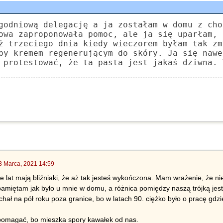
godniową delegację a ja zostałam w domu z cho
owa zaproponowała pomoc, ale ja się uparłam, 
ż trzeciego dnia kiedy wieczorem byłam tak zm
by kremem regenerującym do skóry. Ja się nawe
 protestować, że ta pasta jest jakaś dziwna. 
3 Marca, 2021 14:59
le lat mają bliźniaki, że aż tak jesteś wykończona. Mam wrażenie, że n
amiętam jak było u mnie w domu, a różnica pomiędzy naszą trójką jest
chał na pół roku poza granice, bo w latach 90. ciężko było o pracę gdzi
pomagać, bo mieszka spory kawałek od nas.