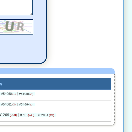
y
#54960
#54986
(1)
(1)
#54861
#54964
(3)
(3)
31269
#716
(258)
#32804
(243)
(216)