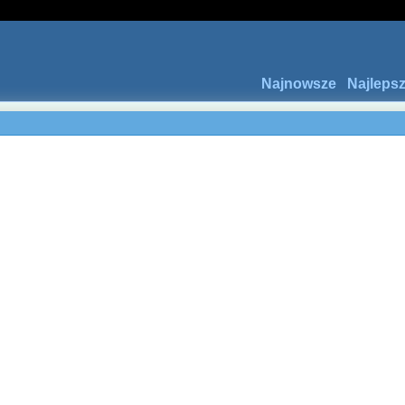
Najnowsze
Najleps