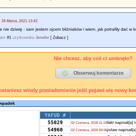
|
26 Marca, 2021 13:42
ce nie dziwię - sam jestem ojcem bliźniaków i wiem, jak potrafiły dać w 
atrz
#1
użytkownika
Jenefer
[ Zobacz ]
Nie chcesz, aby coś ci umknęło?
ostaniesz wtedy powiadomienie jeśli pojawi się nowy ko
 wpadek
YAFUD #
55029
fakt
napisał(a)
k
02 Czerwca, 2026 11:19
54960
jolaw
napisał(a
02 Czerwca, 2026 09:06