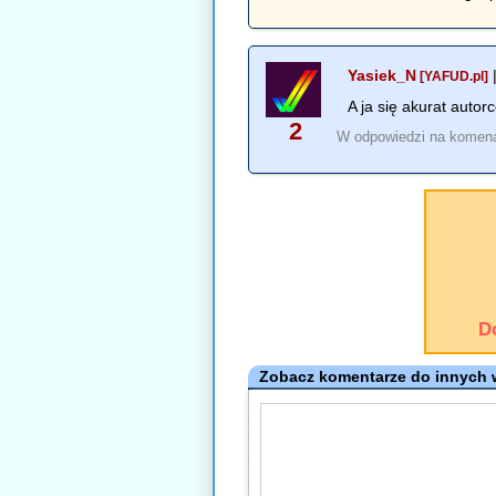
Yasiek_N
[YAFUD.pl]
A ja się akurat autor
2
W odpowiedzi na komen
D
Zobacz komentarze do innych