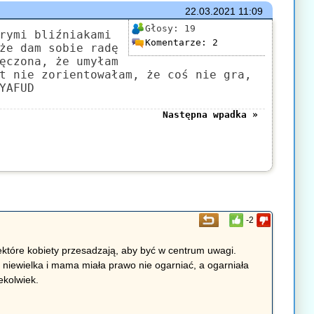
22.03.2021
11:09
Głosy:
19
rymi bliźniakami
Komentarze:
2
że dam sobie radę
ęczona, że umyłam
t nie zorientowałam, że coś nie gra,
YAFUD
Następna wpadka »
-2
iektóre kobiety przesadzają, aby być w centrum uwagi.
 niewielka i mama miała prawo nie ogarniać, a ogarniała
ekolwiek.