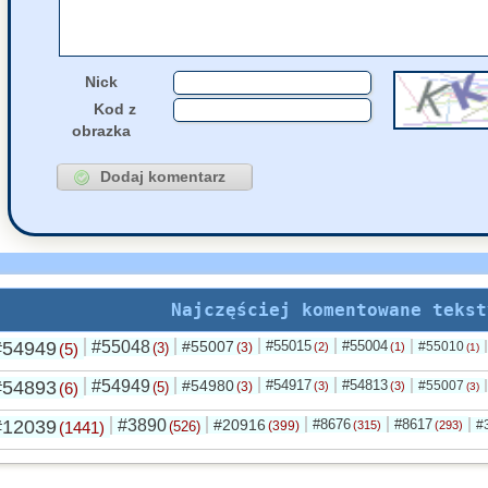
Nick
Kod z
obrazka
Najczęściej komentowane tekst
#54949
#55048
#55007
#55015
#55004
#55010
(5)
(3)
(3)
(2)
(1)
(1)
#54893
#54949
#54980
#54917
#54813
#55007
(6)
(5)
(3)
(3)
(3)
(3)
#12039
#3890
#20916
#8676
#8617
#
(1441)
(526)
(399)
(315)
(293)