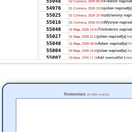
55048
Fredzel
napisał
02 Czerwca, 2026 06:50
54976
jolaw
napisał(a
01 Czerwca, 2026 19:06
55025
zdziwiony
napi
01 Czerwca, 2026 15:49
55016
Wysryw
napisał
01 Czerwca, 2026 03:05
55048
Tricksteros
napisał
31 Maja, 2026 14:31
55027
jolaw
napisał(a)
ko
31 Maja, 2026 11:13
55048
Adam
napisał(a)
ko
31 Maja, 2026 08:54
55004
jolaw
napisał(a)
ko
30 Maja, 2026 15:05
55007
fakt
napisał(a)
kome
30 Maja, 2026 11:24
55007
zdziwiony
napisał(
30 Maja, 2026 10:49
55007
fakt
napisał(a)
kome
30 Maja, 2026 10:26
55020
fakt
napisał(a)
kome
30 Maja, 2026 10:24
55015
fakt
napisał(a)
kome
30 Maja, 2026 10:21
55015
Grejon
napisał(a)
k
30 Maja, 2026 09:57
Komentarz
(10-4000 znaków)
55042
zdziwiony
napisał(
29 Maja, 2026 20:10
54986
JaWa
napisał(a)
ko
29 Maja, 2026 19:20
55010
Ala
napisał(a)
kome
29 Maja, 2026 17:35
54949
Yu
napisał(a)
kome
27 Maja, 2026 22:41