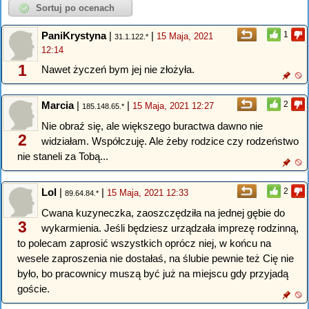
PaniKrystyna
|
|
1
15 Maja, 2021
31.1.122.*
12:14
1
Nawet życzeń bym jej nie złożyła.
Marcia
|
|
2
15 Maja, 2021 12:27
185.148.65.*
Nie obraź się, ale większego buractwa dawno nie
2
widziałam. Współczuję. Ale żeby rodzice czy rodzeństwo
nie staneli za Tobą...
Lol
|
|
2
15 Maja, 2021 12:33
89.64.84.*
Cwana kuzyneczka, zaoszczędziła na jednej gębie do
3
wykarmienia. Jeśli będziesz urządzała imprezę rodzinną,
to polecam zaprosić wszystkich oprócz niej, w końcu na
wesele zaproszenia nie dostałaś, na ślubie pewnie też Cię nie
było, bo pracownicy muszą być już na miejscu gdy przyjadą
goście.