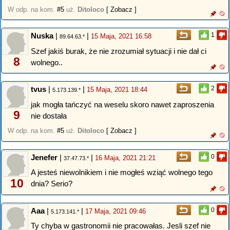
W odp. na kom.
#5
uż.
Ditoloco
[ Zobacz ]
Nuska
|
|
1
15 Maja, 2021 16:58
89.64.63.*
Szef jakiś burak, że nie zrozumiał sytuacji i nie dał ci
8
wolnego..
tvus
|
|
2
15 Maja, 2021 18:44
5.173.139.*
jak mogła tańczyć na weselu skoro nawet zaproszenia
9
nie dostała
W odp. na kom.
#5
uż.
Ditoloco
[ Zobacz ]
Jenefer
|
|
0
16 Maja, 2021 21:21
37.47.73.*
A jesteś niewolnikiem i nie mogłeś wziąć wolnego tego
10
dnia? Serio?
Aaa
|
|
0
17 Maja, 2021 09:46
5.173.141.*
Ty chyba w gastronomii nie pracowałas. Jesli szef nie