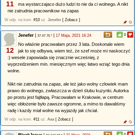
11
ma wystarczajaco dużo ludzi to nie da ci wolnego. A nikt
nie zatrudnia pracownikow na zapas
W odp. na kom.
#10
uż.
Jenefer
[ Zobacz ]
Jenefer
|
|
0
17 Maja, 2021 16:24
37.47.75.*
No właśnie pracowałam przez 3 lata. Doskonale wiem
12
jak to się odbywa, wiem też, że szef może mi naskoczyć
:) wesele zapowiada się znacznie wcześniej, z
wyprzedzeniem min. miesięcznym więc łatwo wziąć tego dnia
wolne.
Nikt nie zatrudnia na zapas, ale też jako wolny człowiek mam
prawo do wolnego, zwłaszcza w dzień ślubu kuzynki. Autorka
po prostu jest fajtłapą. Pracowałam w Krakowie, w centrum
więc obłożenie było zawsze ogromne, a mimo to dawaliśmy
radę i kazdy miał wolne na wyjazdy jak chciał.
W odp. na kom.
#11
uż.
Aaa
[ Zobacz ]
BlackJezus
|
|
0