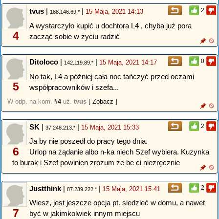
tvus
|
|
2
15 Maja, 2021 14:13
188.146.69.*
A wystarczyło kupić u dochtora L4 , chyba już pora
4
zacząć sobie w życiu radzić
Ditoloco
|
|
0
15 Maja, 2021 14:17
142.119.89.*
No tak, L4 a później cała noc tańczyć przed oczami
5
współpracowników i szefa...
W odp. na kom.
#4
uż.
tvus
[ Zobacz ]
SK
|
|
2
15 Maja, 2021 15:33
37.248.213.*
Ja by nie poszedł do pracy tego dnia.
6
Urlop na żądanie albo n-ka niech Szef wybiera. Kuzynka
to burak i Szef powinien zrozum że be ci niezręcznie
Justthink
|
|
2
15 Maja, 2021 15:41
87.239.222.*
Wiesz, jest jeszcze opcja pt. siedzieć w domu, a nawet
7
być w jakimkolwiek innym miejscu