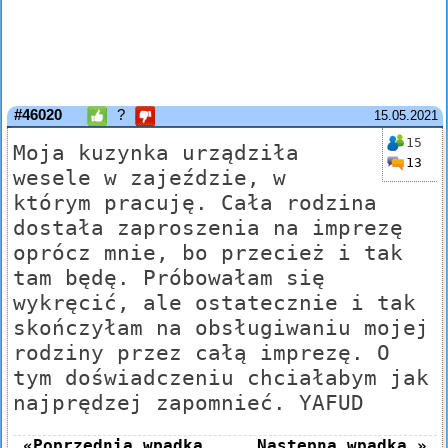
#46020
?
15.05.2021
15
Moja kuzynka urządziła
13
wesele w zajeździe, w
którym pracuję. Cała rodzina
dostała zaproszenia na imprezę
oprócz mnie, bo przecież i tak
tam będę. Próbowałam się
wykręcić, ale ostatecznie i tak
skończyłam na obsługiwaniu mojej
rodziny przez całą imprezę. O
tym doświadczeniu chciałabym jak
najprędzej zapomnieć. YAFUD
«Poprzednia wpadka
Następna wpadka »