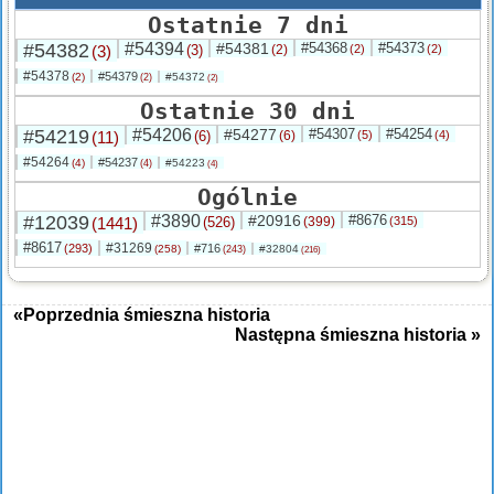
Ostatnie 7 dni
#54382
#54394
#54381
#54368
#54373
(3)
(3)
(2)
(2)
(2)
#54378
#54379
(2)
#54372
(2)
(2)
Ostatnie 30 dni
#54219
#54206
#54277
#54307
#54254
(11)
(6)
(6)
(5)
(4)
#54264
#54237
(4)
#54223
(4)
(4)
Ogólnie
#12039
#3890
#20916
#8676
(1441)
(526)
(399)
(315)
#8617
#31269
(293)
#716
(258)
#32804
(243)
(216)
«Poprzednia śmieszna historia
Następna śmieszna historia »