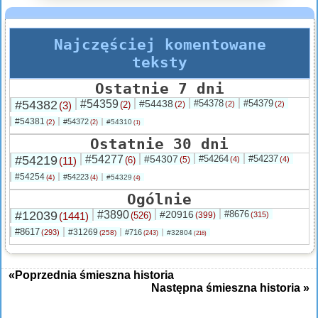
Najczęściej komentowane
teksty
Ostatnie 7 dni
#54382
#54359
#54438
#54378
#54379
(3)
(2)
(2)
(2)
(2)
#54381
#54372
(2)
#54310
(2)
(1)
Ostatnie 30 dni
#54219
#54277
#54307
#54264
#54237
(11)
(6)
(5)
(4)
(4)
#54254
#54223
(4)
#54329
(4)
(4)
Ogólnie
#12039
#3890
#20916
#8676
(1441)
(526)
(399)
(315)
#8617
#31269
(293)
#716
(258)
#32804
(243)
(216)
«Poprzednia śmieszna historia
Następna śmieszna historia »