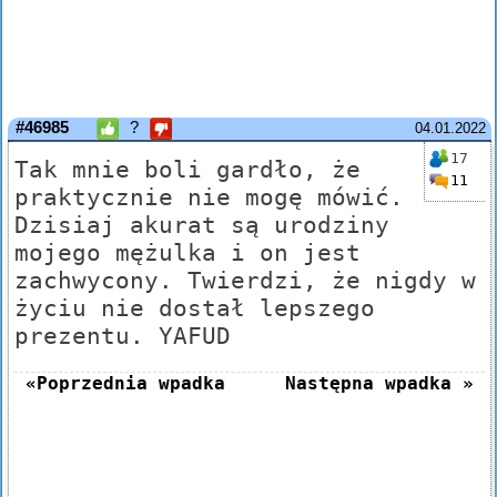
#46985
?
04.01.2022
17
Tak mnie boli gardło, że
11
praktycznie nie mogę mówić.
Dzisiaj akurat są urodziny
mojego mężulka i on jest
zachwycony. Twierdzi, że nigdy w
życiu nie dostał lepszego
prezentu. YAFUD
«Poprzednia wpadka
Następna wpadka »