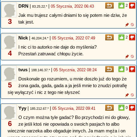
DRN
|
|
2
05 Stycznia, 2022 06:43
83.25.22.*
Jak mu trujesz całymi dniami to się potem nie dziw, że
3
tak jest.
Nick
|
|
2
05 Stycznia, 2022 07:49
46.204.24.*
I nic ci to autorko nie daje do myślenia?
4
Przestań zatruwać chłopu życie.
tvus
|
|
3
05 Stycznia, 2022 08:24
188.146.37.*
Doskonale go rozumiem, u mnie doszło już do tego że
5
żona gada, gada, gada a ja jeśli mnie to znudzi potrafię
się wyłączyć i nic z tego nie słyszeć
Yyy
|
|
0
05 Stycznia, 2022 09:41
185.212.67.*
O czym można tyle gadać? Bo przychodzi mi do głowy,
6
ze jeśli ktoś nie opowiada o swoich pasjach to albo
wiecznie narzeka albo obgaduje innych. Ja mam męża i on