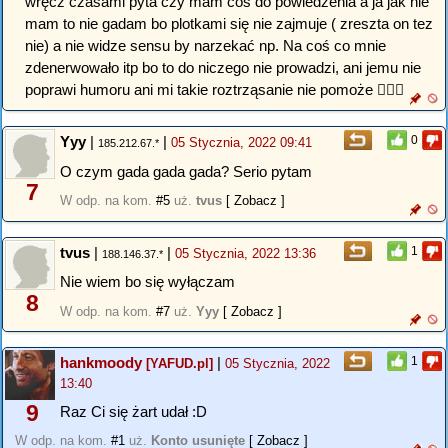
wręcz czasami pyta czy mam coś do powiedzenia a ja jak nie
mam to nie gadam bo plotkami się nie zajmuje ( zreszta on tez
nie) a nie widze sensu by narzekać np. Na coś co mnie
zdenerwowało itp bo to do niczego nie prowadzi, ani jemu nie
poprawi humoru ani mi takie roztrząsanie nie pomoże 🤷🏼‍♀️
Yyy
|
|
0
05 Stycznia, 2022 09:41
185.212.67.*
O czym gada gada gada? Serio pytam
7
W odp. na kom.
#5
uż.
tvus
[ Zobacz ]
tvus
|
|
1
05 Stycznia, 2022 13:36
188.146.37.*
Nie wiem bo się wyłączam
8
W odp. na kom.
#7
uż.
Yyy
[ Zobacz ]
hankmoody
|
1
[YAFUD.pl]
05 Stycznia, 2022
13:40
9
Raz Ci się żart udał :D
W odp. na kom.
#1
uż.
Konto usunięte
[ Zobacz ]