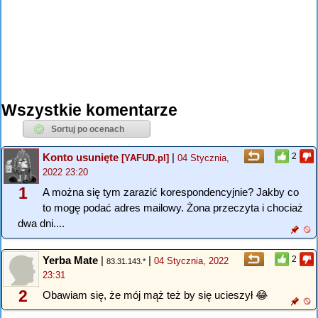
Wszystkie komentarze
Konto usunięte
|
2
[YAFUD.pl]
04 Stycznia,
2022 23:20
1
A można się tym zarazić korespondencyjnie? Jakby co
to mogę podać adres mailowy. Żona przeczyta i chociaż
dwa dni....
Yerba Mate
|
|
2
04 Stycznia, 2022
83.31.143.*
23:31
2
Obawiam się, że mój mąż też by się ucieszył 😂