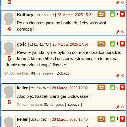
3
Kotbury
|
|
1
28 Marca, 2025 15:21
79.185.161.*
Po co ciągasz gnoja po bankach, żeby wkòrwiał
4
doradcę?
gość
|
|
1
28 Marca, 2025 17:34
188.146.147.*
Pewnie yafuda by nie było bo co może doradca poradzić
5
komuś kto ma 500 zł do zainwestowania, za to można
kupić gram złota i wypić flaszkę.
W odp. na kom.
#1
uż.
sojers
[ Zobacz ]
keiler
|
|
0
28 Marca, 2025 19:39
213.142.97.*
Albo pięć flaszek Danziger Goldwasser.
6
W odp. na kom.
#5
uż.
gość
[ Zobacz ]
keiler
|
|
1
28 Marca, 2025 19:40
213.142.97.*