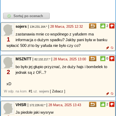
sojers
|
|
2
28 Marca, 2025 12:32
134.231.164.*
zastanawia mnie co wspólnego z yafudem ma
1
informacja o dużym spadku? Jakby pani była w banku
wpłacić 500 zł to by yafuda nie było czy co?
MSZNTT
|
|
0
28 Marca, 2025 13:00
82.132.217.*
bo było jej głupio przyznać, że duży hajs i bombelek to
2
jednak są z OF...?
xD
W odp. na kom.
#1
uż.
sojers
[ Zobacz ]
VHSR
|
|
2
28 Marca, 2025 13:43
172.226.62.*
Ja piedole jaki wysryw