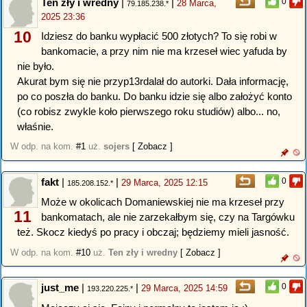
Ten zły i wredny
|
|
0
28 Marca,
79.185.238.*
2025 23:36
10
Idziesz do banku wypłacić 500 złotych? To się robi w
bankomacie, a przy nim nie ma krzeseł wiec yafuda by
nie było.
Akurat bym się nie przyp13rdalał do autorki. Dała informację,
po co poszła do banku. Do banku idzie się albo założyć konto
(co robisz zwykle koło pierwszego roku studiów) albo... no,
właśnie.
W odp. na kom.
#1
uż.
sojers
[ Zobacz ]
fakt
|
|
0
29 Marca, 2025 12:15
185.208.152.*
Może w okolicach Domaniewskiej nie ma krzeseł przy
11
bankomatach, ale nie zarzekałbym się, czy na Targówku
też. Skocz kiedyś po pracy i obczaj; będziemy mieli jasność.
W odp. na kom.
#10
uż.
Ten zły i wredny
[ Zobacz ]
just_me
|
|
0
29 Marca, 2025 14:59
193.220.225.*