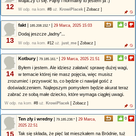
Majaczy ci się. Fajny i normalny to jestem ja :)
12
W odp. na kom.
#8
uż.
KrowiPlacek
[ Zobacz ]
fakt
|
|
0
29 Marca, 2025 15:03
185.208.152.*
Dodaj jeszcze „ładny”...
13
W odp. na kom.
#12
uż.
just_me
[ Zobacz ]
Kotbury
|
|
0
29 Marca, 2025 21:51
79.185.161.*
Byłem i jestem. Ale idziesz załatwić sprawę dużej wagi,
14
w temacie której nie masz pojęcia, więc musisz
zrozumieć i przyswoić to, co będzie ci nawijał gość z
doświadczeniem. Najlepszym pomysłem będzie akurat teraz
zabrać ze sobą małe dziecko, które wymaga ciągłej uwagi.
W odp. na kom.
#8
uż.
KrowiPlacek
[ Zobacz ]
Ten zły i wredny
|
|
0
29 Marca,
79.185.238.*
2025 22:51
15
Tak się składa, że pięć lat mieszkałem na Bródnie, tuż