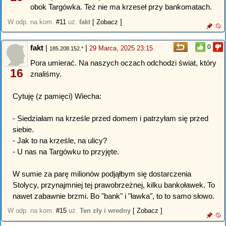
obok Targówka. Też nie ma krzeseł przy bankomatach.
W odp. na kom.
#11
uż.
fakt
[ Zobacz ]
fakt
|
|
0
29 Marca, 2025 23:15
185.208.152.*
Pora umierać. Na naszych oczach odchodzi świat, który
16
znaliśmy.
Cytuję (z pamięci) Wiecha:
- Siedziałam na krześle przed domem i patrzyłam się przed
siebie.
- Jak to na krześle, na ulicy?
- U nas na Targówku to przyjęte.
W sumie za parę milionów podjąłbym się dostarczenia
Stolycy, przynajmniej tej prawobrzeżnej, kilku bankoławek. To
nawet zabawnie brzmi. Bo "bank" i "ławka", to to samo słowo.
W odp. na kom.
#15
uż.
Ten zły i wredny
[ Zobacz ]