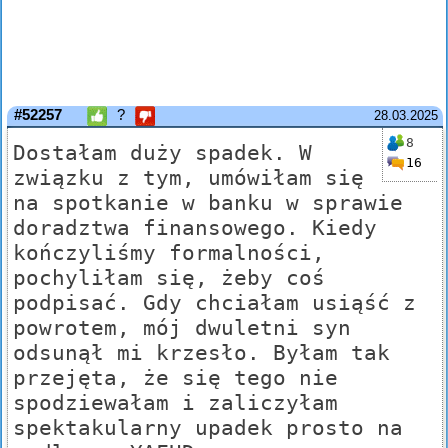
#52257
?
28.03.2025
8
Dostałam duży spadek. W
16
związku z tym, umówiłam się
na spotkanie w banku w sprawie
doradztwa finansowego. Kiedy
kończyliśmy formalności,
pochyliłam się, żeby coś
podpisać. Gdy chciałam usiąść z
powrotem, mój dwuletni syn
odsunął mi krzesło. Byłam tak
przejęta, że się tego nie
spodziewałam i zaliczyłam
spektakularny upadek prosto na