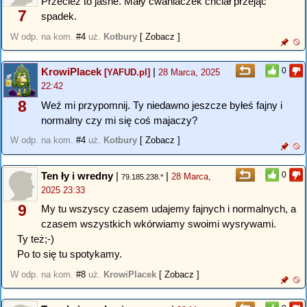
Przecież to jasne. Mały cwaniaczek chciał przejąć
7
spadek.
W odp. na kom.
#4
uż.
Kotbury
[ Zobacz ]
KrowiPlacek
|
0
[YAFUD.pl]
28 Marca, 2025
22:42
8
Weź mi przypomnij. Ty niedawno jeszcze byłeś fajny i
normalny czy mi się coś majaczy?
W odp. na kom.
#4
uż.
Kotbury
[ Zobacz ]
Ten ły i wredny
|
|
0
28 Marca,
79.185.238.*
2025 23:33
9
My tu wszyscy czasem udajemy fajnych i normalnych, a
czasem wszystkich wkórwiamy swoimi wysrywami.
Ty też;-)
Po to się tu spotykamy.
W odp. na kom.
#8
uż.
KrowiPlacek
[ Zobacz ]