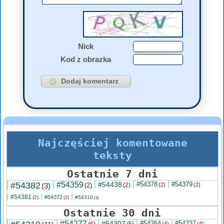
Nick
Kod z obrazka
Najczęściej komentowane
teksty
Ostatnie 7 dni
#54382
#54359
#54438
#54378
#54379
(3)
(2)
(2)
(2)
(2)
#54381
#54372
(2)
#54310
(2)
(1)
Ostatnie 30 dni
#54277
#54307
#54264
#54237
(5)
(4)
(4)