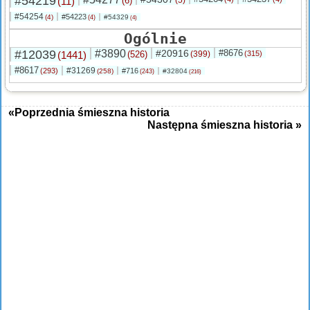
#54219
(11)
(6)
#54254
#54223
(4)
#54329
(4)
(4)
Ogólnie
#12039
#3890
#20916
#8676
(1441)
(526)
(399)
(315)
#8617
#31269
(293)
#716
(258)
#32804
(243)
(216)
«Poprzednia śmieszna historia
Następna śmieszna historia »