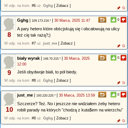
W odp. na kom.
#6
uż.
Gghg
[ Zobacz ]
Gghg
|
|
0
30 Marca, 2025 11:47
109.173.216.*
A pary hetero które obścjskują się i obcałowują na ulicy
8
też cię tak rażą?;)
W odp. na kom.
#7
uż.
just_me
[ Zobacz ]
biały wyrak
|
|
0
30 Marca, 2025
146.70.215.*
12:00
9
Jeśli obydwoje biali, to pół biedy.
W odp. na kom.
#8
uż.
Gghg
[ Zobacz ]
just_me
|
|
0
30 Marca, 2025 13:59
193.220.225.*
Szczerze? Też. No i jeszcze nie widziałem żeby hetero
10
robili parady na których "chodzą z kuta$em na wierzchu"
W odp. na kom.
#8
uż.
Gghg
[ Zobacz ]