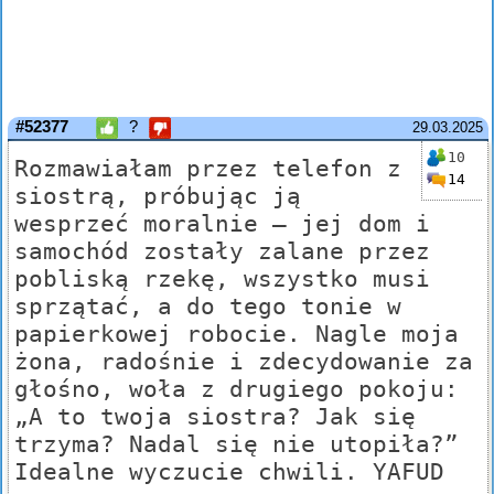
#52377
?
29.03.2025
10
Rozmawiałam przez telefon z
14
siostrą, próbując ją
wesprzeć moralnie — jej dom i
samochód zostały zalane przez
pobliską rzekę, wszystko musi
sprzątać, a do tego tonie w
papierkowej robocie. Nagle moja
żona, radośnie i zdecydowanie za
głośno, woła z drugiego pokoju:
„A to twoja siostra? Jak się
trzyma? Nadal się nie utopiła?”
Idealne wyczucie chwili. YAFUD