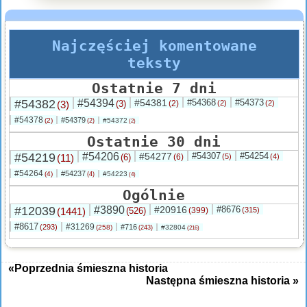
Najczęściej komentowane
teksty
Ostatnie 7 dni
#54382
#54394
#54381
#54368
#54373
(3)
(3)
(2)
(2)
(2)
#54378
#54379
(2)
#54372
(2)
(2)
Ostatnie 30 dni
#54219
#54206
#54277
#54307
#54254
(11)
(6)
(6)
(5)
(4)
#54264
#54237
(4)
#54223
(4)
(4)
Ogólnie
#12039
#3890
#20916
#8676
(1441)
(526)
(399)
(315)
#8617
#31269
(293)
#716
(258)
#32804
(243)
(216)
«Poprzednia śmieszna historia
Następna śmieszna historia »