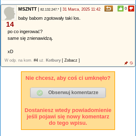
MSZNTT
|
|
0
31 Marca, 2025 11:42
82.132.247.*
baby babom zgotowały taki los.
14
po co ingerować?
same się znienawidzą.
xD
W odp. na kom.
#4
uż.
Kotbury
[ Zobacz ]
Nie chcesz, aby coś ci umknęło?
Dostaniesz wtedy powiadomienie
jeśli pojawi się nowy komentarz
do tego wpisu.