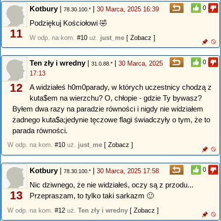
Kotbury
|
|
0
30 Marca, 2025 16:39
78.30.100.*
Podziękuj Kościołowi 🤣
11
W odp. na kom.
#10
uż.
just_me
[ Zobacz ]
Ten zły i wredny
|
|
0
30 Marca, 2025
31.0.88.*
17:13
12
A widziałeś h0m0parady, w których uczestnicy chodzą z
kuta$em na wierzchu? O, chłopie - gdzie Ty bywasz?
Byłem dwa razy na paradzie równości i nigdy nie widziałem
żadnego kuta$a;jedynie tęczowe flagi świadczyły o tym, że to
parada równości.
W odp. na kom.
#10
uż.
just_me
[ Zobacz ]
Kotbury
|
|
0
30 Marca, 2025 17:58
78.30.100.*
Nic dziwnego, że nie widziałeś, oczy są z przodu...
13
Przepraszam, to tylko taki sarkazm 🙂
W odp. na kom.
#12
uż.
Ten zły i wredny
[ Zobacz ]