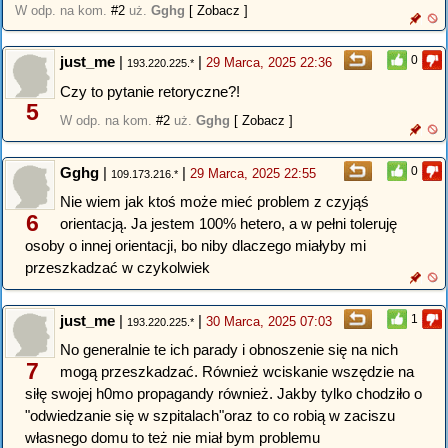
W odp. na kom.
#2
uż.
Gghg
[ Zobacz ]
just_me
|
|
0
29 Marca, 2025 22:36
193.220.225.*
Czy to pytanie retoryczne?!
5
W odp. na kom.
#2
uż.
Gghg
[ Zobacz ]
Gghg
|
|
0
29 Marca, 2025 22:55
109.173.216.*
Nie wiem jak ktoś może mieć problem z czyjąś
6
orientacją. Ja jestem 100% hetero, a w pełni toleruję
osoby o innej orientacji, bo niby dlaczego miałyby mi
przeszkadzać w czykolwiek
just_me
|
|
1
30 Marca, 2025 07:03
193.220.225.*
No generalnie te ich parady i obnoszenie się na nich
7
mogą przeszkadzać. Również wciskanie wszędzie na
siłę swojej h0mo propagandy również. Jakby tylko chodziło o
"odwiedzanie się w szpitalach"oraz to co robią w zaciszu
własnego domu to też nie miał bym problemu