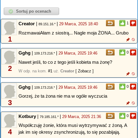
Creator
|
|
1
29 Marca, 2025 18:40
89.151.16.*
RozmawaiAłam z siostrą... Nagle moja ŻONA... Grubo
1
Gghg
|
|
0
29 Marca, 2025 19:46
109.173.216.*
Nawet jeśli, to co z tego jeśli kobieta ma żonę?
2
W odp. na kom.
#1
uż.
Creator
[ Zobacz ]
Gghg
|
|
0
29 Marca, 2025 19:46
109.173.216.*
Gorzej, że ta żona nie ma w ogóle wyczucia
3
Kotbury
|
|
0
29 Marca, 2025 21:36
79.185.161.*
Współczuję żonie, która musi wytrzymywać z żoną. A
4
jak im się okresy zsynchronizują, to się pozabijają.