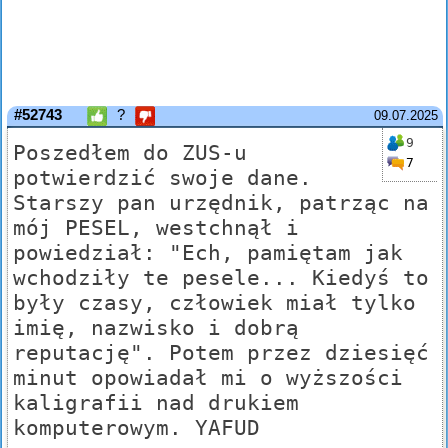
#52743
?
09.07.2025
9
Poszedłem do ZUS-u
7
potwierdzić swoje dane.
Starszy pan urzędnik, patrząc na
mój PESEL, westchnął i
powiedział: "Ech, pamiętam jak
wchodziły te pesele... Kiedyś to
były czasy, człowiek miał tylko
imię, nazwisko i dobrą
reputację". Potem przez dziesięć
minut opowiadał mi o wyższości
kaligrafii nad drukiem
komputerowym. YAFUD