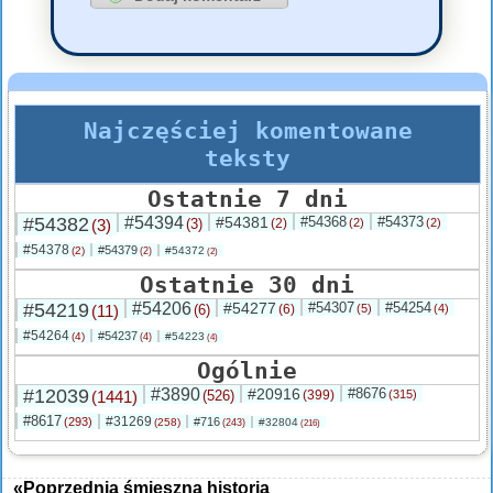
Najczęściej komentowane
teksty
Ostatnie 7 dni
#54382
#54394
#54381
#54368
#54373
(3)
(3)
(2)
(2)
(2)
#54378
#54379
(2)
#54372
(2)
(2)
Ostatnie 30 dni
#54219
#54206
#54277
#54307
#54254
(11)
(6)
(6)
(5)
(4)
#54264
#54237
(4)
#54223
(4)
(4)
Ogólnie
#12039
#3890
#20916
#8676
(1441)
(526)
(399)
(315)
#8617
#31269
(293)
#716
(258)
#32804
(243)
(216)
«Poprzednia śmieszna historia