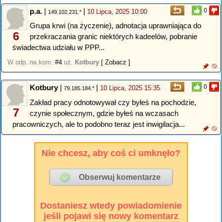
p.a.
|
|
0
10 Lipca, 2025 10:00
149.102.231.*
Grupa krwi (na życzenie), adnotacja uprawniająca do
6
przekraczania granic niektórych kadeelów, pobranie
świadectwa udziału w PPP...
W odp. na kom.
#4
uż.
Kotbury
[ Zobacz ]
Kotbury
|
|
0
10 Lipca, 2025 15:35
79.185.184.*
Zakład pracy odnotowywał czy byłeś na pochodzie,
7
czynie społecznym, gdzie byłeś na wczasach
pracowniczych, ale to podobno teraz jest inwigilacja...
Nie chcesz, aby coś ci umknęło?
Dostaniesz wtedy powiadomienie
jeśli pojawi się nowy komentarz