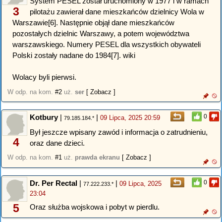
System PESEL został uruchomiony w 1977 i w ramach
3
pilotażu zawierał dane mieszkańców dzielnicy Wola w
Warszawie[6]. Następnie objął dane mieszkańców
pozostałych dzielnic Warszawy, a potem województwa
warszawskiego. Numery PESEL dla wszystkich obywateli
Polski zostały nadane do 1984[7]. wiki
Wolacy byli pierwsi.
W odp. na kom.
#2
uż.
ser
[ Zobacz ]
Kotbury
|
|
0
09 Lipca, 2025 20:59
79.185.184.*
Był jeszcze wpisany zawód i informacja o zatrudnieniu,
4
oraz dane dzieci.
W odp. na kom.
#1
uż.
prawda ekranu
[ Zobacz ]
Dr. Per Rectal
|
|
0
09 Lipca, 2025
77.222.233.*
23:04
5
Oraz służba wojskowa i pobyt w pierdlu.