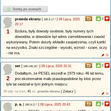
prawda ekranu
|
|
0
09 Lipca, 2025
185.9.17.*
20:17
1
Bzdura, były dowody osobiste, były numery tych
dowodów, w dowodzie był adres zameldowania i zawód
wykonywany. Potem doszły wkładki zaopatrzenia, czyli kartki
na wszystko. Znaki szczególne - wysoki, wzrost - szare, oczy
- nie ma.
ser
|
|
0
09 Lipca, 2025 20:31
188.146.16.*
Dodałbym, że PESEL wszedł w 1979 roku. 46 lat temu,
2
jest ekstremalnie mało prawdopodobne by ktoś przez
tyle lat siedział w tym jednym miejscu
W odp. na kom.
#1
uż.
prawda ekranu
[ Zobacz ]
p. a.
|
|
0
09 Lipca, 2025 20:43
185.9.17.*