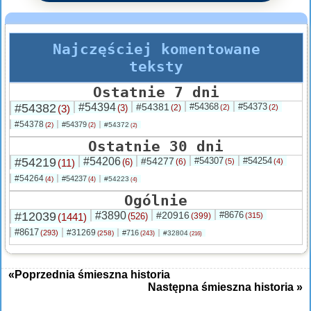
Najczęściej komentowane
teksty
Ostatnie 7 dni
#54382
#54394
#54381
#54368
#54373
(3)
(3)
(2)
(2)
(2)
#54378
#54379
(2)
#54372
(2)
(2)
Ostatnie 30 dni
#54219
#54206
#54277
#54307
#54254
(11)
(6)
(6)
(5)
(4)
#54264
#54237
(4)
#54223
(4)
(4)
Ogólnie
#12039
#3890
#20916
#8676
(1441)
(526)
(399)
(315)
#8617
#31269
(293)
#716
(258)
#32804
(243)
(216)
«Poprzednia śmieszna historia
Następna śmieszna historia »