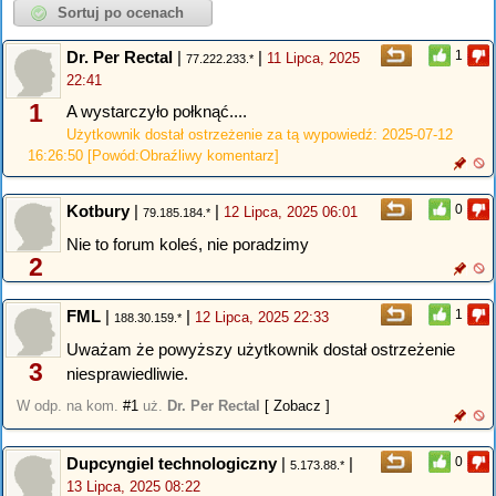
Dr. Per Rectal
|
|
1
11 Lipca, 2025
77.222.233.*
22:41
1
A wystarczyło połknąć....
Użytkownik dostał ostrzeżenie za tą wypowiedź: 2025-07-12
16:26:50 [Powód:Obraźliwy komentarz]
Kotbury
|
|
0
12 Lipca, 2025 06:01
79.185.184.*
Nie to forum koleś, nie poradzimy
2
FML
|
|
1
12 Lipca, 2025 22:33
188.30.159.*
Uważam że powyższy użytkownik dostał ostrzeżenie
3
niesprawiedliwie.
W odp. na kom.
#1
uż.
Dr. Per Rectal
[ Zobacz ]
Dupcyngiel technologiczny
|
|
0
5.173.88.*
13 Lipca, 2025 08:22