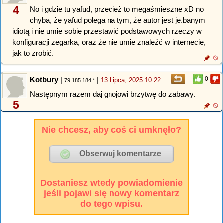
4
No i gdzie tu yafud, przecież to megaśmieszne xD no
chyba, że yafud polega na tym, że autor jest je.banym
idiotą i nie umie sobie przestawić podstawowych rzeczy w
konfiguracji zegarka, oraz że nie umie znaleźć w internecie,
jak to zrobić.
Kotbury
|
|
0
13 Lipca, 2025 10:22
79.185.184.*
Następnym razem daj gnojowi brzytwę do zabawy.
5
Nie chcesz, aby coś ci umknęło?
Dostaniesz wtedy powiadomienie
jeśli pojawi się nowy komentarz
do tego wpisu.