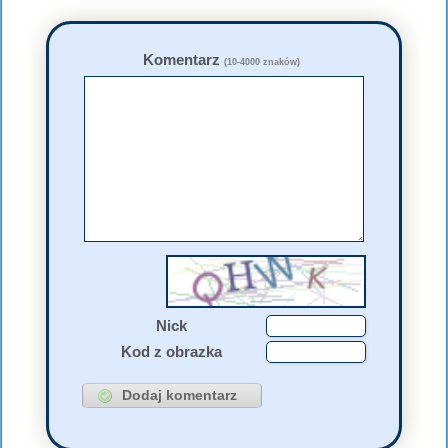
Komentarz
(10-4000 znaków)
Nick
Kod z obrazka