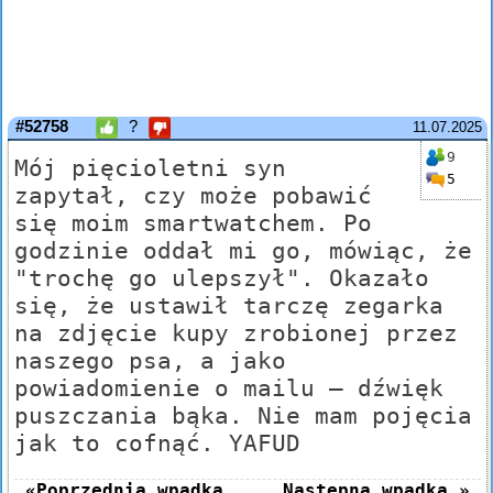
#52758
?
11.07.2025
9
Mój pięcioletni syn
5
zapytał, czy może pobawić
się moim smartwatchem. Po
godzinie oddał mi go, mówiąc, że
"trochę go ulepszył". Okazało
się, że ustawił tarczę zegarka
na zdjęcie kupy zrobionej przez
naszego psa, a jako
powiadomienie o mailu – dźwięk
puszczania bąka. Nie mam pojęcia
jak to cofnąć. YAFUD
«Poprzednia wpadka
Następna wpadka »