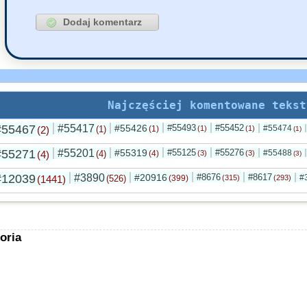
Najczęściej komentowane tekst
#55467
#55417
#55426
#55493
#55452
#55474
(2)
(1)
(1)
(1)
(1)
(1)
#55271
#55201
#55319
#55125
#55276
#55488
(4)
(4)
(4)
(3)
(3)
(3)
#12039
#3890
#20916
#8676
#8617
#
(1441)
(526)
(399)
(315)
(293)
oria