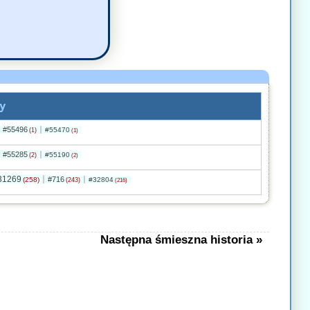
y
#55496
#55470
(1)
(1)
#55285
#55190
(2)
(2)
31269
#716
(258)
#32804
(243)
(216)
Następna śmieszna historia »