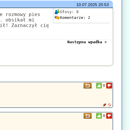
10.07.2025
20:53
Głosy:
8
e rozmowy pies
Komentarze:
2
. obsikał mi
ił! Zaznaczył cię
Następna wpadka »
0
0