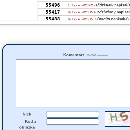
55496
Zdzisław
napisał(a
10 Lipca, 2026 02:21
55417
zdziwiony
napisał
09 Lipca, 2026 15:46
55488
Drag0n
napisał(a)
09 Lipca, 2026 15:03
55470
PTPP
napisał(a)
k
08 Lipca, 2026 23:50
55426
akah
napisał(a)
ko
08 Lipca, 2026 19:19
55488
Marek
napisał(a)
k
07 Lipca, 2026 10:52
37625
Trześnieski
napisa
06 Lipca, 2026 16:48
55488
Trześnieski
napisa
06 Lipca, 2026 16:41
Komentarz
(10-4000 znaków)
55124
Xenon
napisał(a)
k
06 Lipca, 2026 15:14
55480
zdziwiony
napisał
06 Lipca, 2026 12:47
55424
jolaw
napisał(a)
ko
05 Lipca, 2026 22:20
55435
jolaw
napisał(a)
ko
05 Lipca, 2026 22:16
Nick
Kod z
obrazka