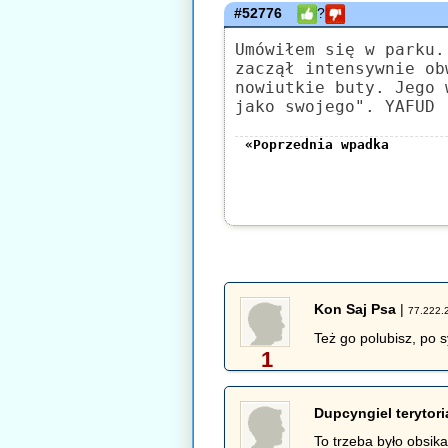
#52776
?
Umówiłem się w parku.
zaczął intensywnie ob
nowiutkie buty. Jego 
jako swojego". YAFUD
«Poprzednia wpadka
Kon Saj Psa
|
77.222.
Też go polubisz, po 
1
Dupcyngiel terytori
To trzeba było obsikać