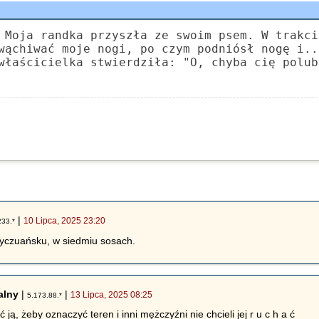
 Moja randka przyszła ze swoim psem. W trakci
wąchiwać moje nogi, po czym podniósł nogę i..
właścicielka stwierdziła: "O, chyba cię polub
|
10 Lipca, 2025 23:20
233.*
syczuańsku, w siedmiu sosach.
alny
|
|
13 Lipca, 2025 08:25
5.173.88.*
 ją, żeby oznaczyć teren i inni mężczyźni nie chcieli jej r u c h a ć