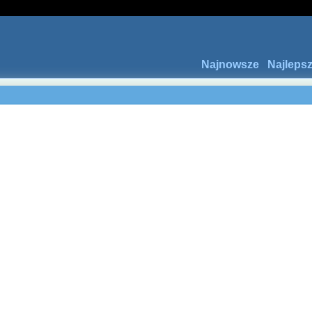
Najnowsze
Najleps