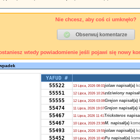
Nie chcesz, aby coś ci umknęło?
ostaniesz wtedy powiadomienie jeśli pojawi się nowy ko
 wpadek
YAFUD #
55522
jolaw
napisał(a)
ko
13 Lipca, 2026 08:03
55551
zdziwiony
napisał
12 Lipca, 2026 10:26
55555
Grejon
napisał(a)
12 Lipca, 2026 03:08
55474
Grejon
napisał(a)
k
11 Lipca, 2026 19:07
55467
Tricksteros
napisał
11 Lipca, 2026 11:41
55467
M.
napisał(a)
kome
10 Lipca, 2026 23:38
55493
jolaw
napisał(a)
ko
10 Lipca, 2026 19:59
55452
Pu
napisał(a)
kome
10 Lipca, 2026 10:40