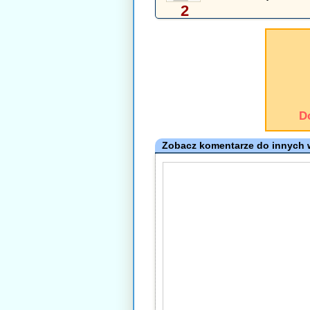
2
D
Zobacz komentarze do innych