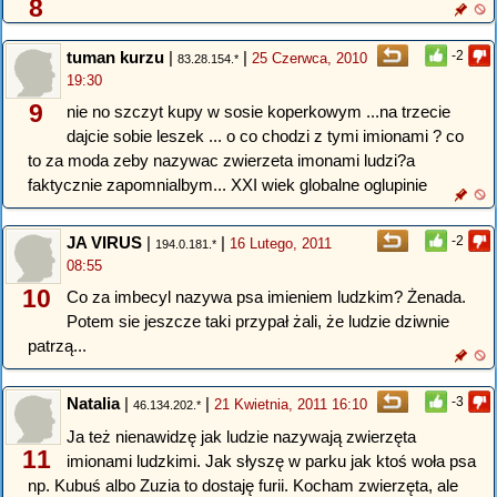
8
tuman kurzu
|
|
-2
25 Czerwca, 2010
83.28.154.*
19:30
9
nie no szczyt kupy w sosie koperkowym ...na trzecie
dajcie sobie leszek ... o co chodzi z tymi imionami ? co
to za moda zeby nazywac zwierzeta imonami ludzi?a
faktycznie zapomnialbym... XXI wiek globalne oglupinie
JA VIRUS
|
|
-2
16 Lutego, 2011
194.0.181.*
08:55
10
Co za imbecyl nazywa psa imieniem ludzkim? Żenada.
Potem sie jeszcze taki przypał żali, że ludzie dziwnie
patrzą...
Natalia
|
|
-3
21 Kwietnia, 2011 16:10
46.134.202.*
Ja też nienawidzę jak ludzie nazywają zwierzęta
11
imionami ludzkimi. Jak słyszę w parku jak ktoś woła psa
np. Kubuś albo Zuzia to dostaję furii. Kocham zwierzęta, ale