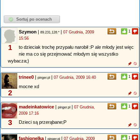
Szymon
|
|
1
07 Grudnia, 2009
89.231.128.*
15:56
1
to dzieciak trochę przypału narobił :P ale młody jest więc
nie ma co się przejmować młodym się wszystko
wybacza;)
trinee0
|
|
1
07 Grudnia, 2009 16:40
pinger.pl
mocne xd
2
madeinkatowice
|
|
1
07 Grudnia,
pinger.pl
2009 17:16
3
Dzieci są przerąbane;P
fashionelka
|
|
1
07 Grudnia, 2009
pinger.pl