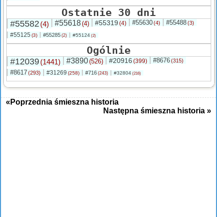
Ostatnie 30 dni
#55582
#55618
#55319
#55630
#55488
(4)
(4)
(4)
(4)
(3)
#55125
#55285
(3)
#55124
(2)
(2)
Ogólnie
#12039
#3890
#20916
#8676
(1441)
(526)
(399)
(315)
#8617
#31269
(293)
#716
(258)
#32804
(243)
(216)
«Poprzednia śmieszna historia
Następna śmieszna historia »