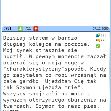
#781
711
07.12.2009
825
Dzisiaj stałem w bardzo
27
długiej kolejce na poczcie.
Mój synek strasznie się
nudził. W pewnym momencie zaczął
ocierać się o moją nogę w
"charakterystyczny"sposób. Kiedy
go zapytałem co robi wrzasnął na
całe gardło "Ujeżdżam Cię tak
jak Szymon ujeżdża mnie".
Wszyscy spojrzeli na mnie z
wyrazem olbrzymiego oburzenia na
twarzach. Szymon to nasz pies.