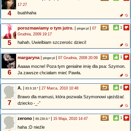
17:27
4
buahhaha
porozmawiamy o tym jutro.
|
|
1
07
pinger.pl
Grudnia, 2009 19:17
5
hahah. Uwielbiam szczerośc dzieci!
margaryna
|
|
1
07 Grudnia, 2009 20:09
pinger.pl
Aaaaa mocne! Poza tym genialne imię dla psa: Szymon.
6
Ja zawsze chciałam mieć Pawła.
A.
|
|
0
27 Marca, 2010 10:48
83.9.18.*
Brawo dla mamusi, która pozwala Szymonowi ujeżdżać
7
dziecko -_-"
zerono
|
|
1
15 Maja, 2010 14:47
89.230.6.*
haha :D nieźle