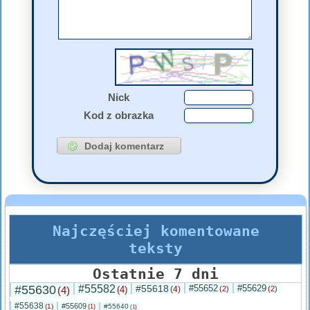
Nick
Kod z obrazka
Najczęściej komentowane
teksty
Ostatnie 7 dni
#55630
#55582
#55618
#55652
#55629
(4)
(4)
(4)
(2)
(2)
#55638
#55609
(1)
#55640
(1)
(1)