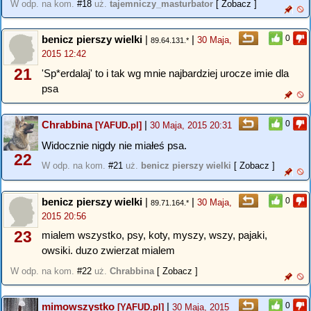
W odp. na kom.
#18
uż.
tajemniczy_masturbator
[ Zobacz ]
benicz pierszy wielki
|
|
0
30 Maja,
89.64.131.*
2015 12:42
21
'Sp*erdalaj' to i tak wg mnie najbardziej urocze imie dla
psa
Chrabbina
|
0
[YAFUD.pl]
30 Maja, 2015 20:31
Widocznie nigdy nie miałeś psa.
22
W odp. na kom.
#21
uż.
benicz pierszy wielki
[ Zobacz ]
benicz pierszy wielki
|
|
0
30 Maja,
89.71.164.*
2015 20:56
23
mialem wszystko, psy, koty, myszy, wszy, pajaki,
owsiki. duzo zwierzat mialem
W odp. na kom.
#22
uż.
Chrabbina
[ Zobacz ]
mimowszystko
|
0
[YAFUD.pl]
30 Maja, 2015