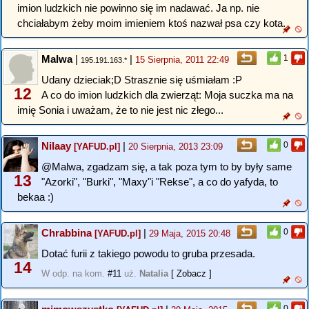
imion ludzkich nie powinno się im nadawać. Ja np. nie
chciałabym żeby moim imieniem ktoś nazwał psa czy kota.
Malwa
|
|
1
15 Sierpnia, 2011 22:49
195.191.163.*
Udany dzieciak;D Strasznie się uśmiałam :P
12
A co do imion ludzkich dla zwierząt: Moja suczka ma na
imię Sonia i uważam, że to nie jest nic złego...
Nilaay
|
0
[YAFUD.pl]
20 Sierpnia, 2013 23:09
@Malwa, zgadzam się, a tak poza tym to by były same
13
"Azorki", "Burki", "Maxy"i "Rekse", a co do yafyda, to
bekaa :)
Chrabbina
|
0
[YAFUD.pl]
29 Maja, 2015 20:48
Dotać furii z takiego powodu to gruba przesada.
14
W odp. na kom.
#11
uż.
Natalia
[ Zobacz ]
0