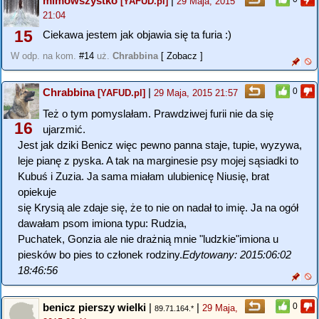
mimowszystko
|
[YAFUD.pl]
29 Maja, 2015
21:04
15
Ciekawa jestem jak objawia się ta furia :)
W odp. na kom.
#14
uż.
Chrabbina
[ Zobacz ]
Chrabbina
|
0
[YAFUD.pl]
29 Maja, 2015 21:57
Też o tym pomyslałam. Prawdziwej furii nie da się
16
ujarzmić.
Jest jak dziki Benicz więc pewno panna staje, tupie, wyzywa,
leje pianę z pyska. A tak na marginesie psy mojej sąsiadki to
Kubuś i Zuzia. Ja sama miałam ulubienicę Niusię, brat
opiekuje
się Krysią ale zdaje się, że to nie on nadał to imię. Ja na ogół
dawałam psom imiona typu: Rudzia,
Puchatek, Gonzia ale nie drażnią mnie "ludzkie"imiona u
piesków bo pies to członek rodziny.
Edytowany: 2015:06:02
18:46:56
benicz pierszy wielki
|
|
0
29 Maja,
89.71.164.*