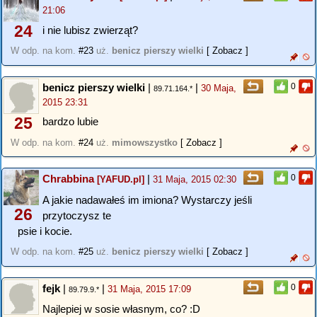
21:06
24
i nie lubisz zwierząt?
W odp. na kom.
#23
uż.
benicz pierszy wielki
[ Zobacz ]
benicz pierszy wielki
|
|
0
30 Maja,
89.71.164.*
2015 23:31
25
bardzo lubie
W odp. na kom.
#24
uż.
mimowszystko
[ Zobacz ]
Chrabbina
|
0
[YAFUD.pl]
31 Maja, 2015 02:30
A jakie nadawałeś im imiona? Wystarczy jeśli
26
przytoczysz te
psie i kocie.
W odp. na kom.
#25
uż.
benicz pierszy wielki
[ Zobacz ]
fejk
|
|
0
31 Maja, 2015 17:09
89.79.9.*
Najlepiej w sosie własnym, co? :D