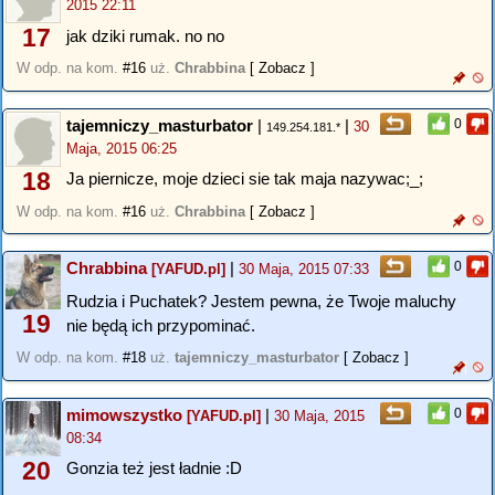
2015 22:11
17
jak dziki rumak. no no
W odp. na kom.
#16
uż.
Chrabbina
[ Zobacz ]
tajemniczy_masturbator
|
|
0
30
149.254.181.*
Maja, 2015 06:25
18
Ja piernicze, moje dzieci sie tak maja nazywac;_;
W odp. na kom.
#16
uż.
Chrabbina
[ Zobacz ]
Chrabbina
|
0
[YAFUD.pl]
30 Maja, 2015 07:33
Rudzia i Puchatek? Jestem pewna, że Twoje maluchy
19
nie będą ich przypominać.
W odp. na kom.
#18
uż.
tajemniczy_masturbator
[ Zobacz ]
mimowszystko
|
0
[YAFUD.pl]
30 Maja, 2015
08:34
20
Gonzia też jest ładnie :D