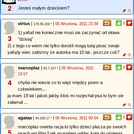
2
Jesteś małym dzieckiem?
virtus
|
|
2
05 Września, 2011 23:39
178.36.226.*
1) yafud nie koniecznie musi sie zaczynać od słowa
3
"dzisiaj"
2) z tego co wiem nie tylko dorośli mogą tutaj pisać swoje
yafudy wiec załóżmy że autorka ma 10 lat.. jeszcze coś?
marcoplaz
|
|
2
05 Września, 2011
83.7.157.*
23:57
4
chyba nie wiecie co to więź między psem a
człowiekiem...
ja mam 19 lat i jakoś jakby ktoś mi rozjechał psa to bym sie
załamał ...
agataa
|
|
2
06 Września, 2011 00:54
94.230.17.*
marcoplaz-swieta racja.to tylko dzieci placza po swoich
5
psach wg Was? jak musialam oddac kota do uśpienia