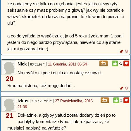
że nadajemy sie tylko do ru,chania. jesteś jakiś niewyżyty
seksualnie czy masz problemy z głową? jak wy nie potraficie
włożyć skarpetek do kosza na pranie, to kto wam to pierze ci
ulu?
a co do yafuda to współczuje, ja od 5 roku życia mam 1 psa i
jestem do niego bardzo przywiązana, niewiem co się stanie
jak mi go zabraknie :(
Nick
|
|
-1
11 Grudnia, 2011 05:54
83.31.92.*
Na myśl o ci pce i ci ulu aż dostaję czkawki.
20
Smutna historia, cóż mogę dodać...
Izkus
|
|
2
27 Października, 2016
109.173.220.*
21:06
21
Dokładnie, a gdyby yafud został dodany dzień po to
padałyby komentarze typu: i tak rozpaczasz, że
musiałeś napisać na yafudzie?