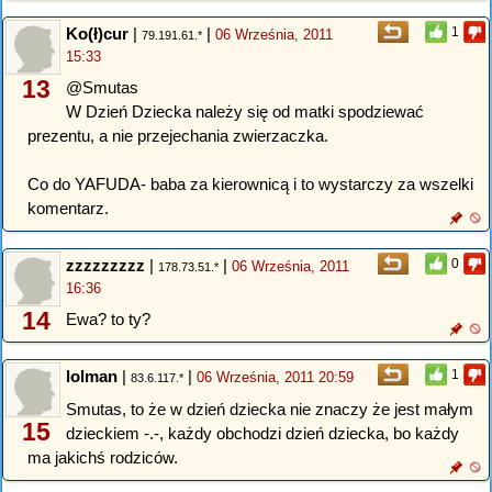
Ko(ł)cur
|
|
1
06 Września, 2011
79.191.61.*
15:33
13
@Smutas
W Dzień Dziecka należy się od matki spodziewać
prezentu, a nie przejechania zwierzaczka.
Co do YAFUDA- baba za kierownicą i to wystarczy za wszelki
komentarz.
zzzzzzzzz
|
|
0
06 Września, 2011
178.73.51.*
16:36
14
Ewa? to ty?
lolman
|
|
1
06 Września, 2011 20:59
83.6.117.*
Smutas, to że w dzień dziecka nie znaczy że jest małym
15
dzieckiem -.-, każdy obchodzi dzień dziecka, bo każdy
ma jakichś rodziców.