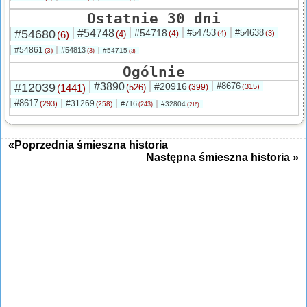
Ostatnie 30 dni
#54680
#54748
#54718
#54753
#54638
(6)
(4)
(4)
(4)
(3)
#54861
#54813
(3)
#54715
(3)
(3)
Ogólnie
#12039
#3890
#20916
#8676
(1441)
(526)
(399)
(315)
#8617
#31269
(293)
#716
(258)
#32804
(243)
(216)
«Poprzednia śmieszna historia
Następna śmieszna historia »