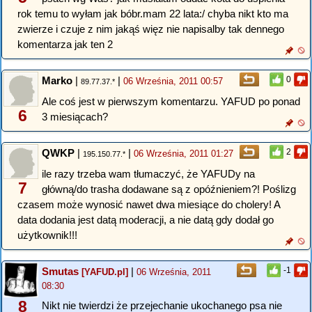
rok temu to wyłam jak bóbr.mam 22 lata:/ chyba nikt kto ma
zwierze i czuje z nim jakąś więz nie napisalby tak dennego
komentarza jak ten 2
Marko
|
|
0
06 Września, 2011 00:57
89.77.37.*
Ale coś jest w pierwszym komentarzu. YAFUD po ponad
6
3 miesiącach?
QWKP
|
|
2
06 Września, 2011 01:27
195.150.77.*
ile razy trzeba wam tłumaczyć, że YAFUDy na
7
główną/do trasha dodawane są z opóźnieniem?! Poślizg
czasem może wynosić nawet dwa miesiące do cholery! A
data dodania jest datą moderacji, a nie datą gdy dodał go
użytkownik!!!
Smutas
|
-1
[YAFUD.pl]
06 Września, 2011
08:30
8
Nikt nie twierdzi że przejechanie ukochanego psa nie