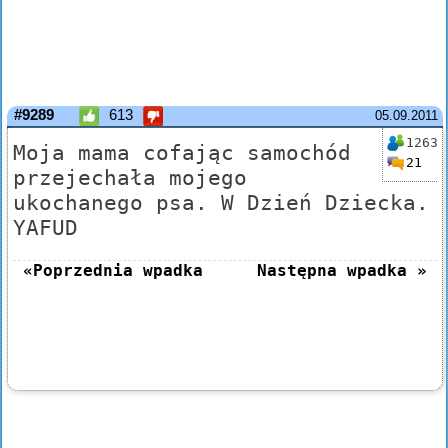
#9289
613
05.09.2011
1263
Moja mama cofając samochód
21
przejechała mojego
ukochanego psa. W Dzień Dziecka.
YAFUD
«Poprzednia wpadka
Następna wpadka »