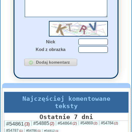
Nick
Kod z obrazka
Najczęściej komentowane
teksty
Ostatnie 7 dni
#54861
#54885
#54864
#54869
#54784
(3)
(2)
(2)
(2)
(2)
#54787
#54786
(1)
#54812
(1)
(1)