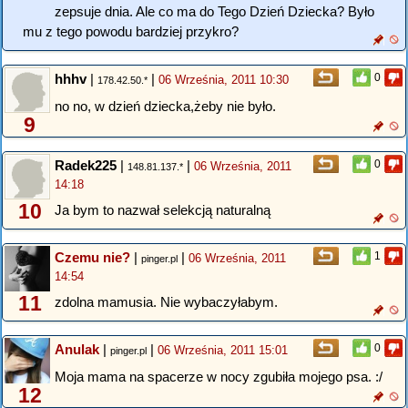
zepsuje dnia. Ale co ma do Tego Dzień Dziecka? Było
mu z tego powodu bardziej przykro?
hhhv
|
|
0
06 Września, 2011 10:30
178.42.50.*
no no, w dzień dziecka,żeby nie było.
9
Radek225
|
|
0
06 Września, 2011
148.81.137.*
14:18
10
Ja bym to nazwał selekcją naturalną
Czemu nie?
|
|
1
06 Września, 2011
pinger.pl
14:54
11
zdolna mamusia. Nie wybaczyłabym.
Anulak
|
|
0
06 Września, 2011 15:01
pinger.pl
Moja mama na spacerze w nocy zgubiła mojego psa. :/
12