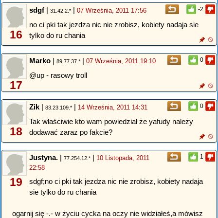
sdgf
|
|
-2
07 Września, 2011 17:56
31.42.2.*
no ci pki tak jezdza nic nie zrobisz, kobiety nadaja sie
16
tylko do ru chania
Marko
|
|
0
07 Września, 2011 19:10
89.77.37.*
@up - rasowy troll
17
Zik
|
|
0
14 Września, 2011 14:31
83.23.109.*
Tak właściwie kto wam powiedział że yafudy należy
18
dodawać zaraz po fakcie?
Justyna.
|
|
1
10 Listopada, 2011
77.254.12.*
22:58
19
sdgf;no ci pki tak jezdza nic nie zrobisz, kobiety nadaja
sie tylko do ru chania
ogarnij się -.- w życiu cycka na oczy nie widziałeś,a mówisz