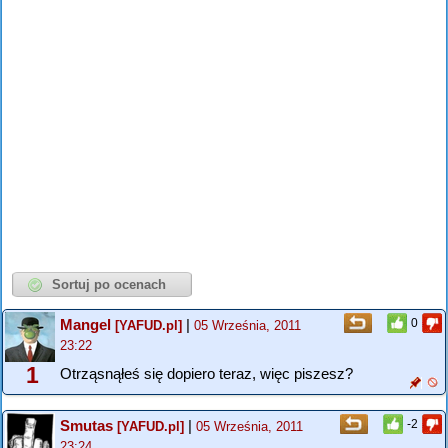
Mangel
|
0
[YAFUD.pl]
05 Września, 2011
23:22
1
Otrząsnąłeś się dopiero teraz, więc piszesz?
Smutas
|
-2
[YAFUD.pl]
05 Września, 2011
23:24