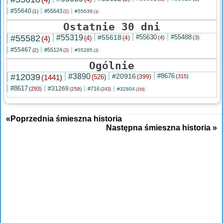
#55640
#55643
(1)
#55639
(1)
(1)
Ostatnie 30 dni
#55582
#55319
#55618
#55630
#55488
(4)
(4)
(4)
(4)
(3)
#55467
#55124
(2)
#55285
(2)
(2)
Ogólnie
#12039
#3890
#20916
#8676
(1441)
(526)
(399)
(315)
#8617
#31269
(293)
#716
(258)
#32804
(243)
(216)
«Poprzednia śmieszna historia
Następna śmieszna historia »