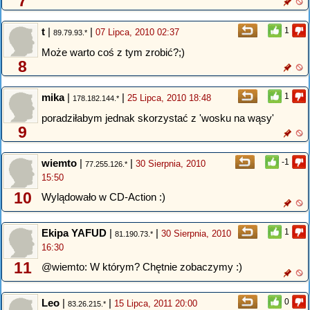
7
t
|
|
1
07 Lipca, 2010 02:37
89.79.93.*
Może warto coś z tym zrobić?;)
8
mika
|
|
1
25 Lipca, 2010 18:48
178.182.144.*
poradziłabym jednak skorzystać z 'wosku na wąsy'
9
wiemto
|
|
-1
30 Sierpnia, 2010
77.255.126.*
15:50
10
Wylądowało w CD-Action :)
Ekipa YAFUD
|
|
1
30 Sierpnia, 2010
81.190.73.*
16:30
11
@wiemto: W którym? Chętnie zobaczymy :)
Leo
|
|
0
15 Lipca, 2011 20:00
83.26.215.*