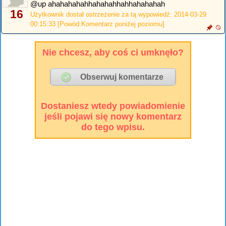
@up ahahahahahhahahahhahhahahahah
16
Użytkownik dostał ostrzeżenie za tą wypowiedź: 2014-03-29
00:15:33 [Powód:Komentarz poniżej poziomu]
Nie chcesz, aby coś ci umknęło?
Dostaniesz wtedy powiadomienie
jeśli pojawi się nowy komentarz
do tego wpisu.