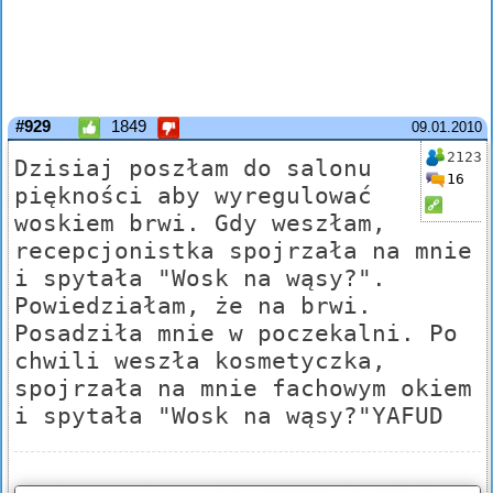
#929
1849
09.01.2010
2123
Dzisiaj poszłam do salonu
16
piękności aby wyregulować
woskiem brwi. Gdy weszłam,
recepcjonistka spojrzała na mnie
i spytała "Wosk na wąsy?".
Powiedziałam, że na brwi.
Posadziła mnie w poczekalni. Po
chwili weszła kosmetyczka,
spojrzała na mnie fachowym okiem
i spytała "Wosk na wąsy?"YAFUD