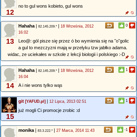
no to gul wons kobieto, gul wons
12
Hahaha
|
|
0
18 Września, 2012
82.145.209.*
16:02
13
Leo@: gól pisze się przez ó bo wymienia się na "o"golic
a gul to mezczyzni mają w przelyku tzw jabłko adama.
widac, ze uciekałes w szkole z lekcji biologii i polskiego :-D
Hahaha
|
|
1
18 Września, 2012
82.145.209.*
16:04
14
A i nie wons tylko wąs
git
|
1
[YAFUD.pl]
12 Lipca, 2013 02:51
już mogli Ci promocje zrobic :d
15
monika
|
|
-1
27 Marca, 2014 11:43
83.3.222.*