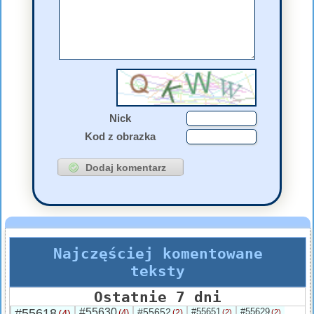
Nick
Kod z obrazka
Najczęściej komentowane
teksty
Ostatnie 7 dni
#55618
#55630
#55652
#55651
#55629
(4)
(4)
(2)
(2)
(2)