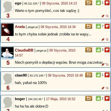
ego
|
|
1
09 Stycznia, 2010 14:13
86.111.104.*
Warto o tym pomyśleć, cos tak sądzę :)
3
Anela
|
|
7
09 Stycznia, 2010 14:34
pinger.pl
to bym chyba sobie jednak zrobiła na te wąsy...
4
ClaudiaBB
|
|
3
09 Stycznia, 2010
pinger.pl
14:57
5
Niech pomyśli o depilacji wąsów. Brwi moga zaczekac...
claw90
|
|
1
09 Stycznia, 2010 16:48
83.175.149.*
hah, yafud na 100%
6
boger
|
|
1
17 Maja, 2010 16:52
194.152.46.*
ha ha ha ale dobre:D