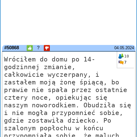
#50868
?
04.05.2024
10
Wróciłem do domu po 14-
7
godzinnej zmianie,
całkowicie wyczerpany, i
zastałem moją żonę śpiącą, bo
prawie nie spała przez ostatnie
cztery noce, opiekując się
naszym noworodkiem. Obudziła się
i nie mogła przypomnieć sobie,
gdzie zostawiła dziecko. Po
szalonym popłochu w końcu
przypomniała sobie, że maluch