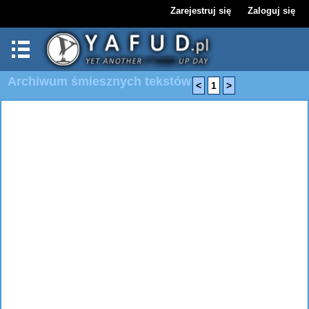
Zarejestruj się
Zaloguj się
Archiwum śmiesznych tekstów
<
1
>