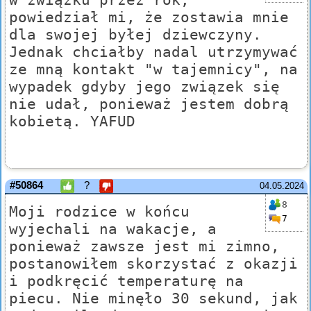
powiedział mi, że zostawia mnie
dla swojej byłej dziewczyny.
Jednak chciałby nadal utrzymywać
ze mną kontakt "w tajemnicy", na
wypadek gdyby jego związek się
nie udał, ponieważ jestem dobrą
kobietą. YAFUD
#50864
?
04.05.2024
8
Moji rodzice w końcu
7
wyjechali na wakacje, a
ponieważ zawsze jest mi zimno,
postanowiłem skorzystać z okazji
i podkręcić temperaturę na
piecu. Nie minęło 30 sekund, jak