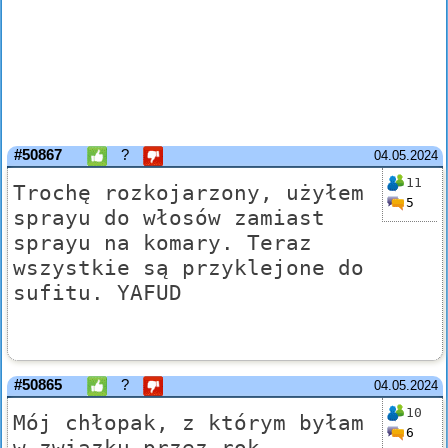
#50867
?
04.05.2024
11
Trochę rozkojarzony, użyłem
5
sprayu do włosów zamiast
sprayu na komary. Teraz
wszystkie są przyklejone do
sufitu. YAFUD
#50865
?
04.05.2024
10
Mój chłopak, z którym byłam
6
w związku przez rok,