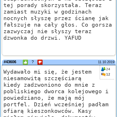
tej porady skorzystała. Teraz
zamiast muzyki w godzinach
nocnych słyszę przez ścianę jak
fałszuje na cały głos. Co gorsza
zazwyczaj nie słyszy teraz
dzwonka do drzwi. YAFUD
#43606
?
11.10.2019
24
Wydawało mi się, że jestem
12
niesamowitą szczęściarą
kiedy zadzwoniono do mnie z
pobliskiego dworca kolejowego i
powiedziano, że mają mój
portfel. Dzień wcześniej padłam
ofiarą kieszonkowców. Kasy