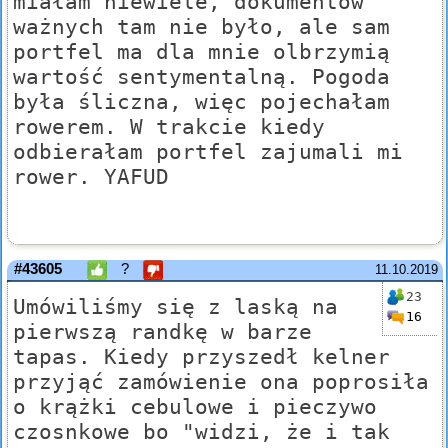
miałam niewiele, dokumentów
ważnych tam nie było, ale sam
portfel ma dla mnie olbrzymią
wartość sentymentalną. Pogoda
była śliczna, więc pojechałam
rowerem. W trakcie kiedy
odbierałam portfel zajumali mi
rower. YAFUD
#43605
?
11.10.2019
23
Umówiliśmy się z laską na
16
pierwszą randkę w barze
tapas. Kiedy przyszedł kelner
przyjąć zamówienie ona poprosiła
o krążki cebulowe i pieczywo
czosnkowe bo "widzi, że i tak