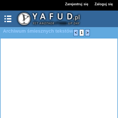
Zarejestruj się
Zaloguj się
Archiwum śmiesznych tekstów
<
1
>