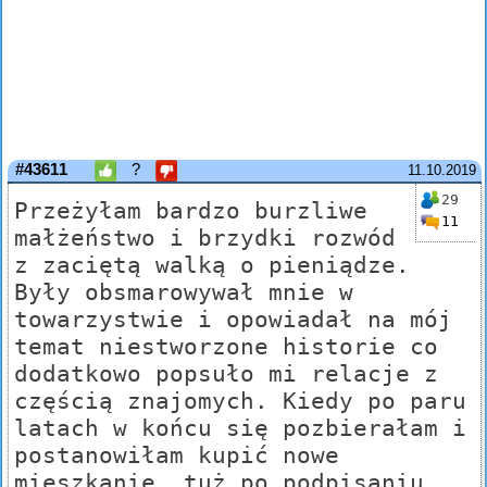
#43611
?
11.10.2019
29
Przeżyłam bardzo burzliwe
11
małżeństwo i brzydki rozwód
z zaciętą walką o pieniądze.
Były obsmarowywał mnie w
towarzystwie i opowiadał na mój
temat niestworzone historie co
dodatkowo popsuło mi relacje z
częścią znajomych. Kiedy po paru
latach w końcu się pozbierałam i
postanowiłam kupić nowe
mieszkanie, tuż po podpisaniu