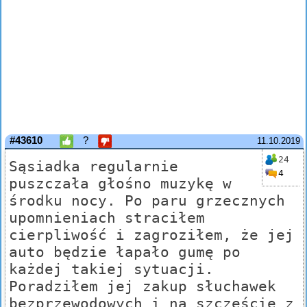
#43610
?
11.10.2019
24
Sąsiadka regularnie
4
puszczała głośno muzykę w
środku nocy. Po paru grzecznych
upomnieniach straciłem
cierpliwość i zagroziłem, że jej
auto będzie łapało gumę po
każdej takiej sytuacji.
Poradziłem jej zakup słuchawek
bezprzewodowych i na szczęście z