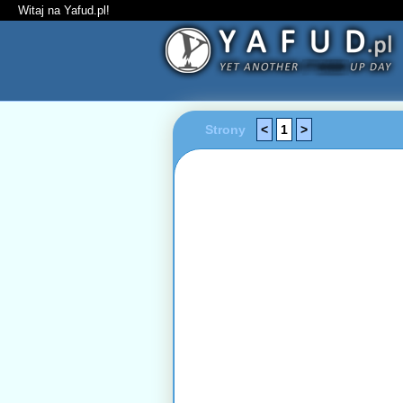
Witaj na Yafud.pl!
Strony
<
1
>