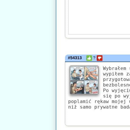
#54313
?
Wybrałem 
wypiłem z
przygotow
bezbolesn
Po wyjęci
się po wy
poplamić rękaw mojej 
niż samo prywatne bad