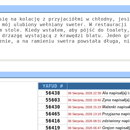
się na kolację z przyjaciółmi w chłodny, jesi
 mój ulubiony wełniany sweter. W restauracji 
m stole. Kiedy wstałem, aby pójść do toalety,
 drzazgę wystającą z krawędzi blatu. Jeden gr
znie, a na ramieniu swetra powstała długa, ni
YAFUD #
56438
Ala
napisał(a)
k
06 Sierpnia, 2026 22:39
55603
Zyna
napisał(a)
06 Sierpnia, 2026 19:40
56430
Malenki
napisał
06 Sierpnia, 2026 15:19
56465
Przyjazna
napis
06 Sierpnia, 2026 13:19
56416
zdziwiony
napis
06 Sierpnia, 2026 08:31
56419
Grejon
napisał(
06 Sierpnia, 2026 06:47