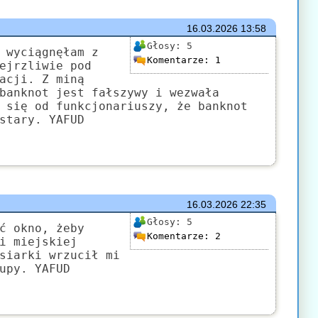
16.03.2026
13:58
Głosy:
5
 wyciągnęłam z
Komentarze:
1
ejrzliwie pod
acji. Z miną
banknot jest fałszywy i wezwała
 się od funkcjonariuszy, że banknot
stary. YAFUD
16.03.2026
22:35
Głosy:
5
ć okno, żeby
Komentarze:
2
i miejskiej
siarki wrzucił mi
upy. YAFUD