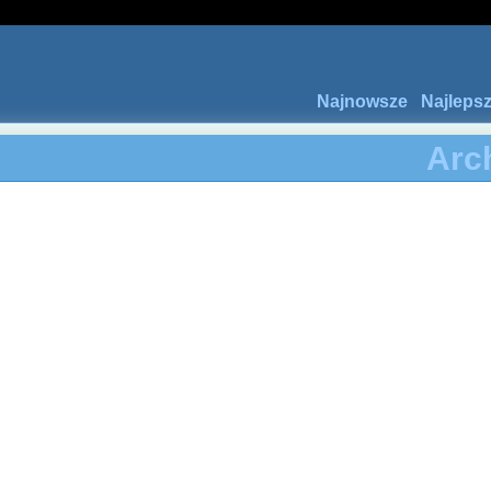
Najnowsze
Najleps
Arc