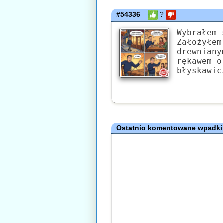
#54336
?
Wybrałem 
Założyłem
drewniany
rękawem o
błyskawic
Ostatnio komentowane wpadki