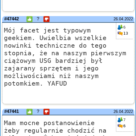
#47442
?
26.04.2022
6
Mój facet jest typowym
13
geekiem. Uwielbia wszelkie
nowinki techniczne do tego
stopnia, że na naszym pierwszym
ciążowym USG bardziej był
zajarany sprzętem i jego
możliwościami niż naszym
potomkiem. YAFUD
#47441
?
26.04.2022
7
Mam mocne postanowienie
6
żeby regularnie chodzić na