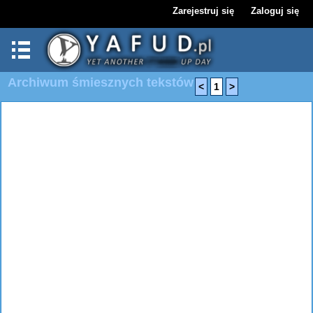
Zarejestruj się
Zaloguj się
Archiwum śmiesznych tekstów
<
1
>