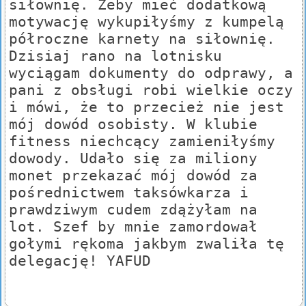
siłownię. Żeby mieć dodatkową
motywację wykupiłyśmy z kumpelą
półroczne karnety na siłownię.
Dzisiaj rano na lotnisku
wyciągam dokumenty do odprawy, a
pani z obsługi robi wielkie oczy
i mówi, że to przecież nie jest
mój dowód osobisty. W klubie
fitness niechcący zamieniłyśmy
dowody. Udało się za miliony
monet przekazać mój dowód za
pośrednictwem taksówkarza i
prawdziwym cudem zdążyłam na
lot. Szef by mnie zamordował
gołymi rękoma jakbym zwaliła tę
delegację! YAFUD