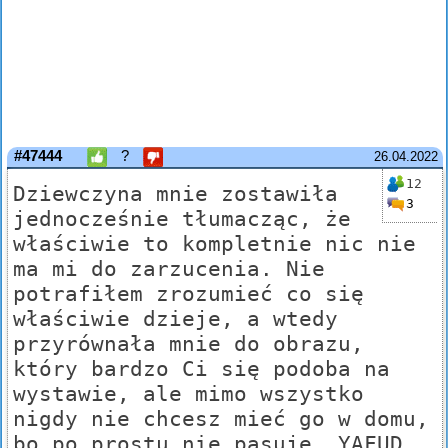
#47444
?
26.04.2022
12
Dziewczyna mnie zostawiła
3
jednocześnie tłumacząc, że
właściwie to kompletnie nic nie
ma mi do zarzucenia. Nie
potrafiłem zrozumieć co się
właściwie dzieje, a wtedy
przyrównała mnie do obrazu,
który bardzo Ci się podoba na
wystawie, ale mimo wszystko
nigdy nie chcesz mieć go w domu,
bo po prostu nie pasuje. YAFUD