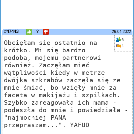
#47443
?
26.04.2022
6
Obcięłam się ostatnio na
4
krótko. Mi się bardzo
podoba, mojemu partnerowi
również. Zaczęłam mieć
wątpliwości kiedy w metrze
dwójka szkrabów zaczęła się ze
mnie śmiać, bo wzięły mnie za
faceta w makijażu i szpilkach.
Szybko zareagowała ich mama -
podeszła do mnie i powiedziała -
"najmocniej PANA
przepraszam...". YAFUD