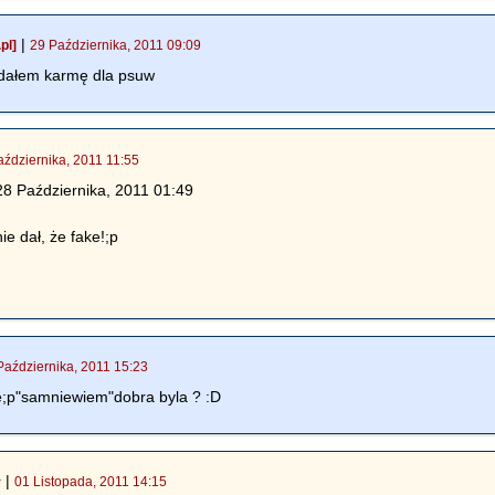
|
pl]
29 Października, 2011 09:09
jadałem karmę dla psuw
aździernika, 2011 11:55
 28 Października, 2011 01:49
nie dał, że fake!;p
Października, 2011 15:23
e;p"samniewiem"dobra byla ? :D
|
01 Listopada, 2011 14:15
*