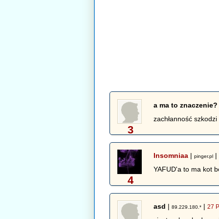
a ma to znaczenie?
zachłanność szkodzi
3
Insomniaa
|
pinger.pl
YAFUD'a to ma kot b
4
asd
|
|
27 P
89.229.180.*