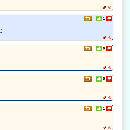
1
;)
0
0
1