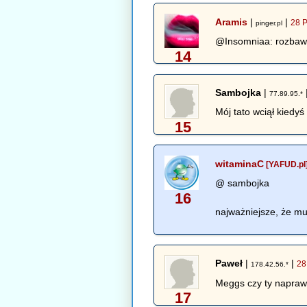
Aramis
|
|
28 P
pinger.pl
@Insomniaa: rozbawil
14
Sambojka
|
77.89.95.*
Mój tato wciął kiedyś
15
witaminaC
[YAFUD.pl
@ sambojka
16
najważniejsze, że m
Paweł
|
|
28
178.42.56.*
Meggs czy ty naprawdę
17