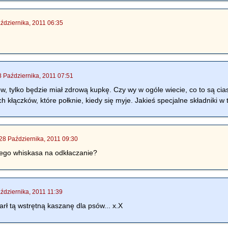
ździernika, 2011 06:35
8 Października, 2011 07:51
sów, tylko będzie miał zdrową kupkę. Czy wy w ogóle wiecie, co to są c
h kłączków, które połknie, kiedy się myje. Jakieś specjalne składniki 
28 Października, 2011 09:30
iego whiskasa na odkłaczanie?
ździernika, 2011 11:39
rł tą wstrętną kaszanę dla psów... x.X