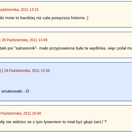
aździernika, 2011 13:15
o mnie to bardziej niz cala powyzsza historia :)
|
28 Października, 2011 13:49
 taki psi "salcesonik"- mało przyprawiona była ta wędlinka, więc polał mu
|
]
28 Października, 2011 15:36
u smakowało :-D
 Października, 2011 20:40
 nie widzisz ze z tym łysieniem to miał być głupi żart;/ ?