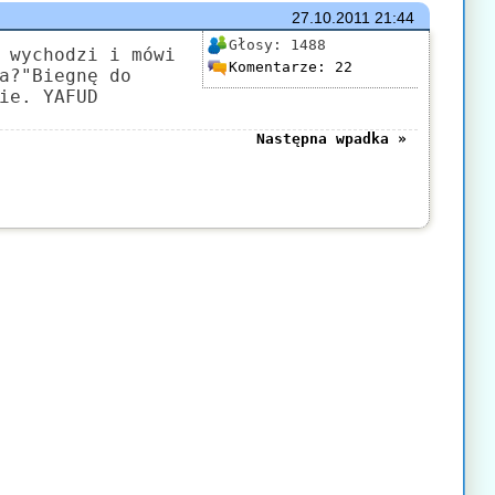
27.10.2011
21:44
Głosy:
1488
 wychodzi i mówi
Komentarze:
22
a?"Biegnę do
ie. YAFUD
Następna wpadka »