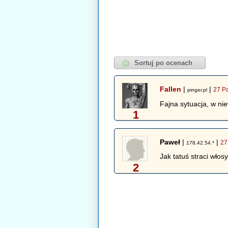
Fallen
|
|
27 P
pinger.pl
Fajna sytuacja, w ni
1
Paweł
|
|
27
178.42.54.*
Jak tatuś straci włos
2