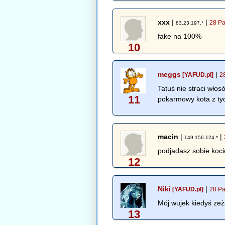
xxx
|
|
28 Pa
83.23.197.*
fake na 100%
10
meggs
|
[YAFUD.pl]
2
Tatuś nie straci wło
11
pokarmowy kota z tyc
macin
|
|
149.156.124.*
podjadasz sobie koc
12
Niki
|
[YAFUD.pl]
28 Pa
Mój wujek kiedyś zeża
13