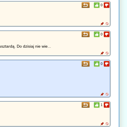
0
0
sztardą. Do dzisiaj nie wie...
0
1