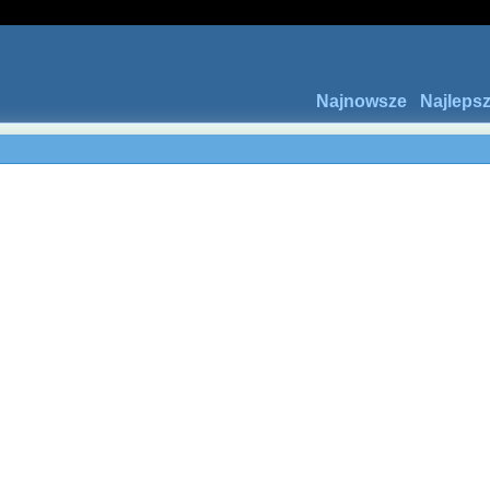
Najnowsze
Najleps