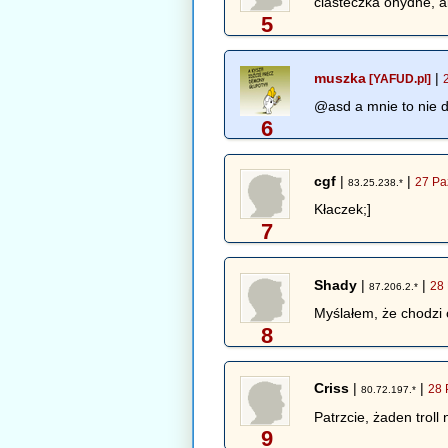
ciasteczka ohydne, a
5
muszka
|
[YAFUD.pl]
@asd a mnie to nie dz
6
cgf
|
|
27 Pa
83.25.238.*
Kłaczek;]
7
Shady
|
|
28 
87.206.2.*
Myślałem, że chodzi 
8
Criss
|
|
28 
80.72.197.*
Patrzcie, żaden troll 
9