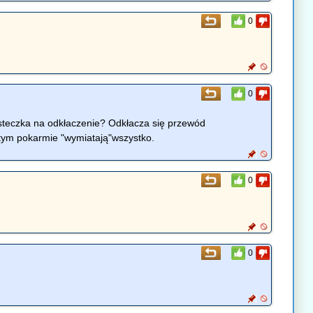
0
0
iasteczka na odkłaczenie? Odkłacza się przewód
w tym pokarmie "wymiatają"wszystko.
0
0