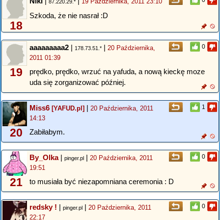
Niki
|
|
0
19 Października, 2011 23:10
87.220.29.*
Szkoda, że nie nasrał :D
18
aaaaaaaaa2
|
|
0
20 Października,
178.73.51.*
2011 01:39
19
prędko, prędko, wrzuć na yafuda, a nową kieckę moze
uda się zorganizować później.
Miss6
|
1
[YAFUD.pl]
20 Października, 2011
14:13
20
Zabiłabym.
By_Olka
|
|
0
20 Października, 2011
pinger.pl
19:51
21
to musiała być niezapomniana ceremonia : D
redsky !
|
|
0
20 Października, 2011
pinger.pl
22:17