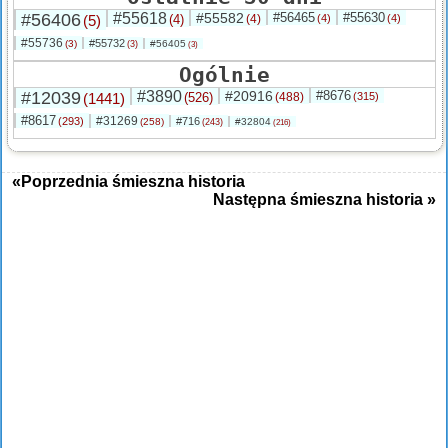
#56406
#55618
#55582
#56465
#55630
(5)
(4)
(4)
(4)
(4)
#55736
#55732
(3)
#56405
(3)
(3)
Ogólnie
#12039
#3890
#20916
#8676
(1441)
(526)
(488)
(315)
#8617
#31269
(293)
#716
(258)
#32804
(243)
(216)
«Poprzednia śmieszna historia
Następna śmieszna historia »