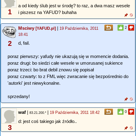
a od kiedy ślub jest w środę? to raz, a dwa masz wesele
1
i piszesz na YAFUD? buhaha
Msciwy
|
2
[YAFUD.pl]
19 Października, 2011
18:41
2
d, fail.
poraz pierwszy: yafudy nie ukazują się w momencie dodania.
poraz drugi: bo siedzi całe wesele w umorusanej sukience
poraz trzeci: bo brat debil znowu się popisał
poraz czwarty: to z FML więc zwracanie się bezpośrednio do
'autorki' jest niewykonalne.
sprzedany!
waf
|
|
0
19 Października, 2011 18:42
83.21.200.*
d: jest coś takiego jak źródło..
3