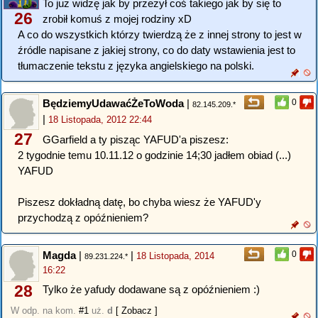
To już widzę jak by przeżył coś takiego jak by się to
26
zrobił komuś z mojej rodziny xD
A co do wszystkich którzy twierdzą że z innej strony to jest w
źródle napisane z jakiej strony, co do daty wstawienia jest to
tłumaczenie tekstu z języka angielskiego na polski.
BędziemyUdawaćŻeToWoda
|
0
82.145.209.*
|
18 Listopada, 2012 22:44
27
GGarfield a ty pisząc YAFUD'a piszesz:
2 tygodnie temu 10.11.12 o godzinie 14;30 jadłem obiad (...)
YAFUD
Piszesz dokładną datę, bo chyba wiesz że YAFUD'y
przychodzą z opóźnieniem?
Magda
|
|
0
18 Listopada, 2014
89.231.224.*
16:22
28
Tylko że yafudy dodawane są z opóźnieniem :)
W odp. na kom.
#1
uż.
d
[ Zobacz ]