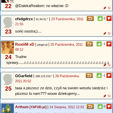
22
@DalekaRealiom: no właśnie :D
cfxdgdrzx
|
|
0
23 Października, 2011
91.94.51.*
21:55
23
sorki siostra;)....
RoxiiiM xD
|
|
-1
25 Października, 2011
pinger.pl
09:12
24
Trudne
sprawy.....♫♫♫♫♫♫♫♫♫♫♫♫♫♫♫♫♫♫♫♫♫♫♫♫♫♫♫♫♫♫♫
GGarfield
|
|
-1
28 Października,
188.123.219.*
2011 20:02
25
taaa a piszesz ze dzis, czyli na swoim weselu siedzisz i
piszesz to nam??? woow dziekujemy...
Arthum
|
0
[YAFUD.pl]
14 Sierpnia, 2012 12:03