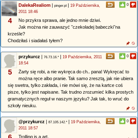
DalekaRealiom
|
|
0
19 Października,
pinger.pl
2011 18:46
4
No przykra sprawa, ale jedno mnie dziwi.
Jak można nie zauwazyć "czekoladej babeczki"na
krześle?
Chodziłaś i siadałaś tyłem?
przykurcz
|
|
0
19 Października, 2011
76.73.16.*
18:54
5
Żarty się robi, a nie wykręca do ch.. pana! Wykręcać to
można ręce albo pranie. Tak samo zresztą, jak nie ubiera
się swetra, tylko zakłada, i nie mówi się, że na kartce coś
pisze, tylko jest napisane. Tak trudno zrozumieć kilka prostych
gramatycznych reguł w naszym języku? Jak tak, to wruć do
szkoły nieuku.
@przykurcz
|
|
0
19 Października,
87.105.142.*
2011 18:57
6
Trolling is a art.