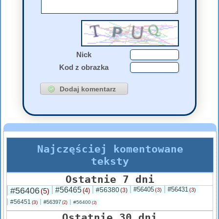
Nick
Kod z obrazka
Najczęściej komentowane
teksty
Ostatnie 7 dni
#56406
#56465
#56380
#56405
#56431
(5)
(4)
(3)
(3)
(3)
#56451
#56397
(3)
#56400
(2)
(2)
Ostatnie 30 dni