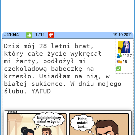
#11044
1711
19.10.2011
Dziś mój 28 letni brat,
który całe życie wykręcał
2157
mi żarty, podłożył mi
28
czekoladową babeczkę na
krzesło. Usiadłam na nią, w
białej sukience. W dniu mojego
ślubu. YAFUD