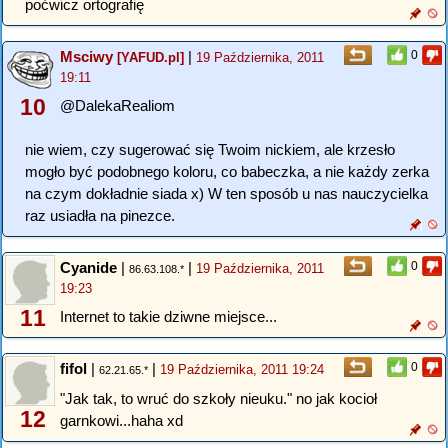
poćwicz ortografię
Msciwy
|
0
[YAFUD.pl]
19 Października, 2011
19:11
10
@DalekaRealiom
nie wiem, czy sugerować się Twoim nickiem, ale krzesło
mogło być podobnego koloru, co babeczka, a nie każdy zerka
na czym dokładnie siada x) W ten sposób u nas nauczycielka
raz usiadła na pinezce.
Cyanide
|
|
0
19 Października, 2011
86.63.108.*
19:23
11
Internet to takie dziwne miejsce...
fifol
|
|
0
19 Października, 2011 19:24
62.21.65.*
"Jak tak, to wruć do szkoły nieuku." no jak kocioł
12
garnkowi...haha xd