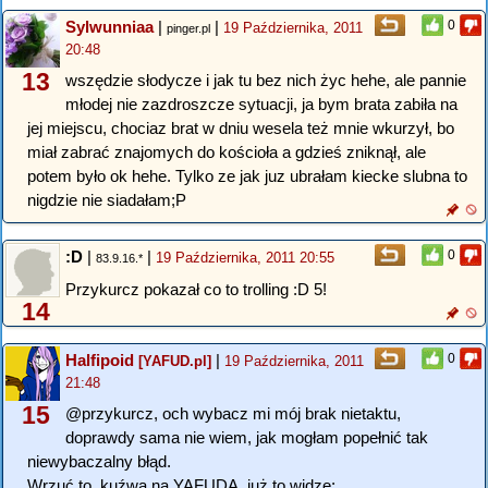
Sylwunniaa
|
|
0
19 Października, 2011
pinger.pl
20:48
13
wszędzie słodycze i jak tu bez nich życ hehe, ale pannie
młodej nie zazdroszcze sytuacji, ja bym brata zabiła na
jej miejscu, chociaz brat w dniu wesela też mnie wkurzył, bo
miał zabrać znajomych do kościoła a gdzieś zniknął, ale
potem było ok hehe. Tylko ze jak juz ubrałam kiecke slubna to
nigdzie nie siadałam;P
:D
|
|
0
19 Października, 2011 20:55
83.9.16.*
Przykurcz pokazał co to trolling :D 5!
14
Halfipoid
|
0
[YAFUD.pl]
19 Października, 2011
21:48
15
@przykurcz, och wybacz mi mój brak nietaktu,
doprawdy sama nie wiem, jak mogłam popełnić tak
niewybaczalny błąd.
Wrzuć to, kuźwa na YAFUDA, już to widzę: