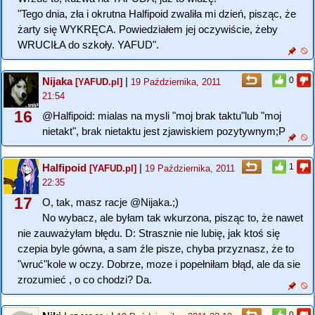
"Tego dnia, zła i okrutna Halfipoid zwaliła mi dzień, pisząc, że
żarty się WYKRĘCA. Powiedziałem jej oczywiście, żeby
WRUCIŁA do szkoły. YAFUD".
Nijaka
|
0
[YAFUD.pl]
19 Października, 2011
21:54
16
@Halfipoid: mialas na mysli "moj brak taktu"lub "moj
nietakt", brak nietaktu jest zjawiskiem pozytywnym;P
Halfipoid
|
1
[YAFUD.pl]
19 Października, 2011
22:35
17
O, tak, masz racje @Nijaka.;)
No wybacz, ale byłam tak wkurzona, pisząc to, że nawet
nie zauważyłam błędu. D: Strasznie nie lubię, jak ktoś się
czepia byle gówna, a sam źle pisze, chyba przyznasz, że to
"wruć"kole w oczy. Dobrze, moze i popełniłam błąd, ale da sie
zrozumieć , o co chodzi? Da.