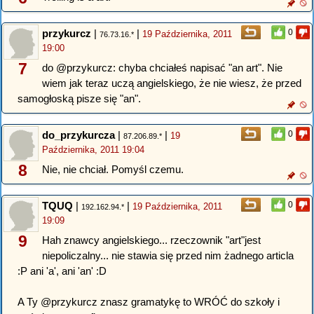
przykurcz
|
|
0
19 Października, 2011
76.73.16.*
19:00
7
do @przykurcz: chyba chciałeś napisać "an art". Nie
wiem jak teraz uczą angielskiego, że nie wiesz, że przed
samogłoską pisze się "an".
do_przykurcza
|
|
0
19
87.206.89.*
Października, 2011 19:04
8
Nie, nie chciał. Pomyśl czemu.
TQUQ
|
|
0
19 Października, 2011
192.162.94.*
19:09
9
Hah znawcy angielskiego... rzeczownik "art"jest
niepoliczalny... nie stawia się przed nim żadnego articla
:P ani 'a', ani 'an' :D
A Ty @przykurcz znasz gramatykę to WRÓĆ do szkoły i