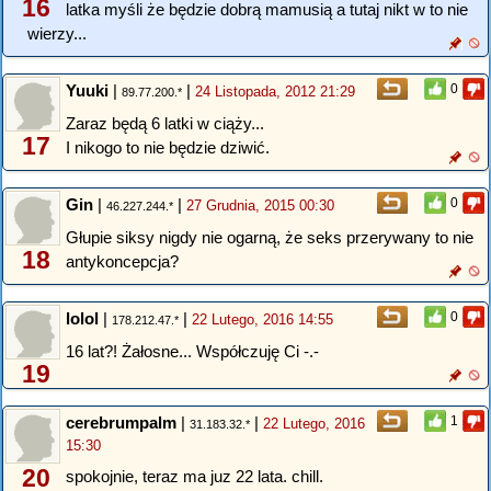
16
latka myśli że będzie dobrą mamusią a tutaj nikt w to nie
wierzy...
Yuuki
|
|
0
24 Listopada, 2012 21:29
89.77.200.*
Zaraz będą 6 latki w ciąży...
17
I nikogo to nie będzie dziwić.
Gin
|
|
0
27 Grudnia, 2015 00:30
46.227.244.*
Głupie siksy nigdy nie ogarną, że seks przerywany to nie
18
antykoncepcja?
lolol
|
|
0
22 Lutego, 2016 14:55
178.212.47.*
16 lat?! Żałosne... Współczuję Ci -.-
19
cerebrumpalm
|
|
1
22 Lutego, 2016
31.183.32.*
15:30
20
spokojnie, teraz ma juz 22 lata. chill.