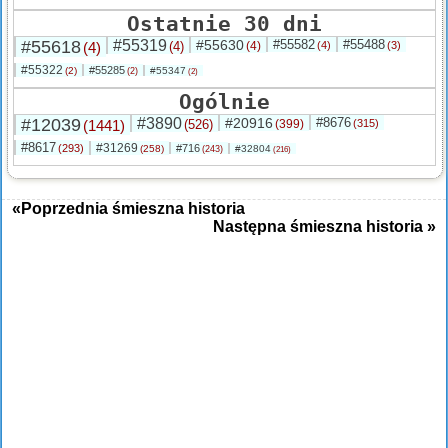
Ostatnie 30 dni
#55618
#55319
#55630
#55582
#55488
(4)
(4)
(4)
(4)
(3)
#55322
#55285
(2)
#55347
(2)
(2)
Ogólnie
#12039
#3890
#20916
#8676
(1441)
(526)
(399)
(315)
#8617
#31269
(293)
#716
(258)
#32804
(243)
(216)
«Poprzednia śmieszna historia
Następna śmieszna historia »