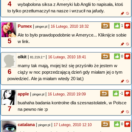
4
wybąbolona siksa z Ameryki lub Anglii to napisała, ktoś
to tylko przetłumaczył na nasze i wrzucił na jafudy.
Pumex
|
|
1
16 Lutego, 2010 18:32
pinger.pl
Ale to było prawdopodobnie w Ameryce... Kliknijcie sobie
5
w link.
olkit
|
|
0
16 Lutego, 2010 18:41
81.219.2.*
mamy tak mają, mojej też się przyśniło że jestem w
6
ciąży w noc poprzedzającą dzień gdy miałam jej o tym
powiedzieć. Ale ja miałam wtedy 20 lat;)
apple
|
|
-1
16 Lutego, 2010 19:09
pinger.pl
buahaha badania kontrolne dla szesnastolatek, w Polsce
7
na pewno nie :p
catalana
|
|
0
17 Lutego, 2010 12:10
pinger.pl