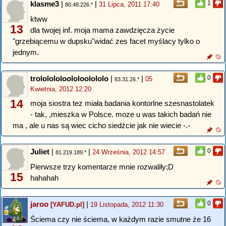
klasme3
|
|
1
31 Lipca, 2011 17:40
80.48.226.*
ktww
13
dla twojej inf. moja mama zawdzięcza życie
"grzebiącemu w dupsku"widać zes facet myślacy tylko o
jednym.
trololololoololoolololo
|
|
0
05
83.31.26.*
Kwietnia, 2012 12:20
14
moja siostra tez miała badania kontorlne szesnastolatek
- tak, ,mieszka w Polsce. moze u was takich badań nie
ma , ale u nas są wiec cicho siedźcie jak nie wiecie -.-
Juliet
|
|
0
24 Września, 2012 14:57
81.219.189.*
Pierwsze trzy komentarze mnie rozwaliły;D
15
hahahah
jaroo
|
0
[YAFUD.pl]
19 Listopada, 2012 11:30
Ściema czy nie ściema, w każdym razie smutne że 16