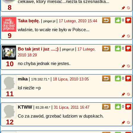
ciekawe, ktory miesiac...niezla ta szesnastka...
8
Taka będę.
|
|
0
17 Lutego, 2010 15:44
pinger.pl
właśnie, to wcale nie było w Polsce...
9
Bo tak jest i juz ....;)
|
|
0
17 Lutego,
pinger.pl
2010 18:29
10
no chyba jednak nie jestes.
mika
|
|
0
18 Lipca, 2010 13:05
178.182.71.*
lol nieźle =p
11
KTWW
|
|
0
31 Lipca, 2011 16:47
83.28.48.*
Co za zawód, grzebać ludziom w dupskach.
12