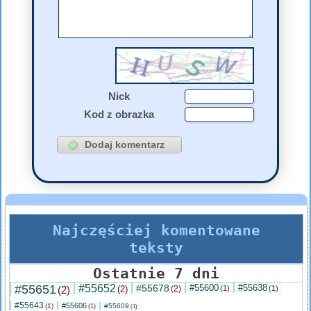
Nick
Kod z obrazka
Najczęściej komentowane
teksty
Ostatnie 7 dni
#55651
#55652
#55678
#55600
#55638
(2)
(2)
(2)
(1)
(1)
#55643
#55606
(1)
#55609
(1)
(1)