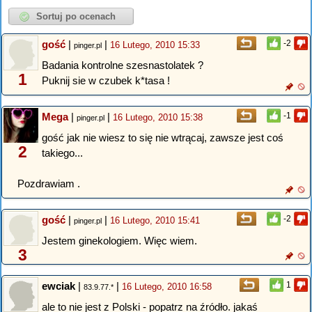
gość
|
|
-2
16 Lutego, 2010 15:33
pinger.pl
Badania kontrolne szesnastolatek ?
1
Puknij sie w czubek k*tasa !
Mega
|
|
-1
16 Lutego, 2010 15:38
pinger.pl
gość jak nie wiesz to się nie wtrącaj, zawsze jest coś
2
takiego...
Pozdrawiam .
gość
|
|
-2
16 Lutego, 2010 15:41
pinger.pl
Jestem ginekologiem. Więc wiem.
3
ewciak
|
|
1
16 Lutego, 2010 16:58
83.9.77.*
ale to nie jest z Polski - popatrz na źródło. jakaś