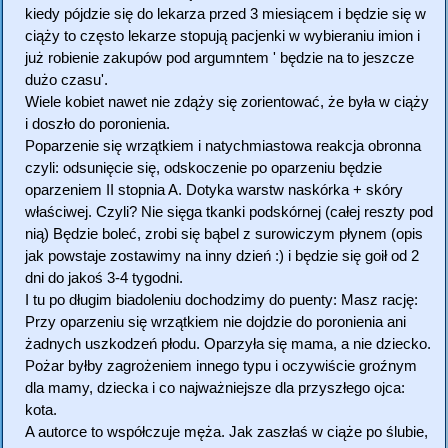
kiedy pójdzie się do lekarza przed 3 miesiącem i będzie się w
ciąży to często lekarze stopują pacjenki w wybieraniu imion i
już robienie zakupów pod argumntem ' będzie na to jeszcze
dużo czasu'.
Wiele kobiet nawet nie zdąży się zorientować, że była w ciąży
i doszło do poronienia.
Poparzenie się wrzątkiem i natychmiastowa reakcja obronna
czyli: odsunięcie się, odskoczenie po oparzeniu będzie
oparzeniem II stopnia A. Dotyka warstw naskórka + skóry
właściwej. Czyli? Nie sięga tkanki podskórnej (całej reszty pod
nią) Będzie boleć, zrobi się bąbel z surowiczym płynem (opis
jak powstaje zostawimy na inny dzień :) i będzie się goił od 2
dni do jakoś 3-4 tygodni.
I tu po długim biadoleniu dochodzimy do puenty: Masz rację:
Przy oparzeniu się wrzątkiem nie dojdzie do poronienia ani
żadnych uszkodzeń płodu. Oparzyła się mama, a nie dziecko.
Pożar byłby zagrożeniem innego typu i oczywiście groźnym
dla mamy, dziecka i co najważniejsze dla przyszłego ojca:
kota.
A autorce to współczuje męża. Jak zaszłaś w ciąże po ślubie,