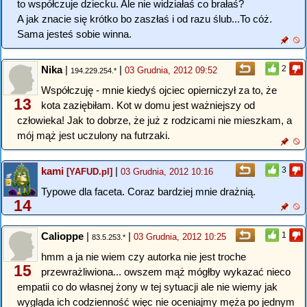
to współczuje dziecku. Ale nie widziałaś co brałaś?
A jak znacie się krótko bo zaszłaś i od razu ślub...To cóż.
Sama jesteś sobie winna.
Nika
|
|
2
03 Grudnia, 2012 09:52
194.229.254.*
Współczuję - mnie kiedyś ojciec opierniczył za to, że
13
kota zaziębiłam. Kot w domu jest ważniejszy od
człowieka! Jak to dobrze, że już z rodzicami nie mieszkam, a
mój mąż jest uczulony na futrzaki.
kami
|
3
[YAFUD.pl]
03 Grudnia, 2012 10:16
Typowe dla faceta. Coraz bardziej mnie drażnią.
14
Calioppe
|
|
1
03 Grudnia, 2012 10:25
83.5.253.*
hmm a ja nie wiem czy autorka nie jest troche
15
przewrażliwiona... owszem mąż mógłby wykazać nieco
empatii co do własnej żony w tej sytuacji ale nie wiemy jak
wygląda ich codzienność więc nie oceniajmy męża po jednym