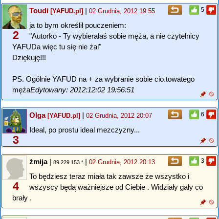
Toudi
|
5
[YAFUD.pl]
02 Grudnia, 2012 19:55
ja to bym określił pouczeniem:
2
"Autorko - Ty wybierałaś sobie męża, a nie czytelnicy
YAFUDa więc tu się nie żal"
Dziękuję!!!
PS. Ogólnie YAFUD na + za wybranie sobie cio.towatego
męża
Edytowany: 2012:12:02 19:56:51
Olga
|
6
[YAFUD.pl]
02 Grudnia, 2012 20:07
Ideal, po prostu ideal mezczyzny...
3
żmija
|
|
3
02 Grudnia, 2012 20:13
89.229.153.*
To będziesz teraz miała tak zawsze że wszystko i
4
wszyscy będą ważniejsze od Ciebie . Widziały gały co
brały .