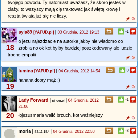
twojego powodu. Ty natomiast uważasz, że skoro jesteś w
ciąży, to wszyscy mają cię traktować jak świętą krowę i
reszta świata już się nie liczy.
syla89
|
-1
[YAFUD.pl]
03 Grudnia, 2012 19:13
o jezu najezdzacie na autorke jakby nie wiadomo co
18
zrobila no ok kot bylby bardziej poszkodowany ale ludzie
troche empatii
lumina
|
0
[YAFUD.pl]
04 Grudnia, 2012 14:54
hahaha dobry mąż :)
19
Lady Forward
|
|
-1
04 Grudnia, 2012
pinger.pl
21:06
20
łojezusmaria walić brzuch, kot ważniejszy
moria
|
|
-3
04 Grudnia, 2012 22:58
83.11.18.*