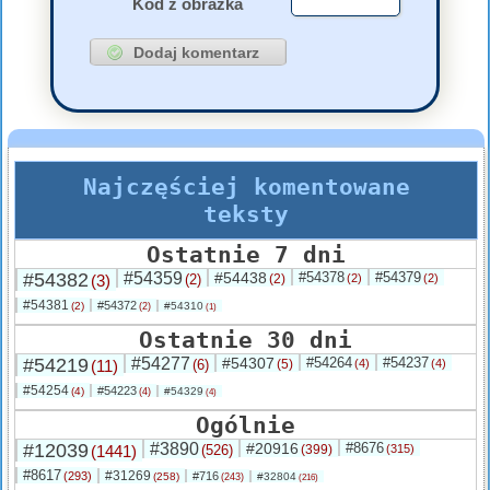
Kod z obrazka
Najczęściej komentowane
teksty
Ostatnie 7 dni
#54382
#54359
#54438
#54378
#54379
(3)
(2)
(2)
(2)
(2)
#54381
#54372
(2)
#54310
(2)
(1)
Ostatnie 30 dni
#54219
#54277
#54307
#54264
#54237
(11)
(6)
(5)
(4)
(4)
#54254
#54223
(4)
#54329
(4)
(4)
Ogólnie
#12039
#3890
#20916
#8676
(1441)
(526)
(399)
(315)
#8617
#31269
(293)
#716
(258)
#32804
(243)
(216)