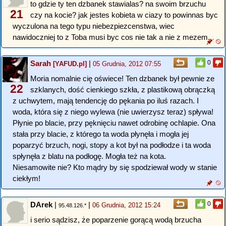
to gdzie ty ten dzbanek stawialas? na swoim brzuchu
21
czy na kocie? jak jestes kobieta w ciazy to powinnas byc
wyczulona na tego typu niebezpiezcenstwa, wiec
nawidoczniej to z Toba musi byc cos nie tak a nie z mezem...
Sarah
|
0
[YAFUD.pl]
05 Grudnia, 2012 07:55
Moria nomalnie cię oświece! Ten dzbanek był pewnie ze
22
szklanych, dość cienkiego szkła, z plastikową obrączką
z uchwytem, mają tendencję do pękania po iluś razach. I
woda, która się z niego wylewa (nie uwierzysz teraz) spływa!
Płynie po blacie, przy pęknięciu nawet odrobinę ochlapie. Ona
stała przy blacie, z którego ta woda płynęła i mogła jej
poparzyć brzuch, nogi, stopy a kot był na podłodze i ta woda
spłynęła z blatu na podłogę. Mogła też na kota.
Niesamowite nie? Kto mądry by się spodziewał wody w stanie
ciekłym!
DArek
|
|
0
06 Grudnia, 2012 15:24
95.48.126.*
i serio sądzisz, że poparzenie gorącą wodą brzucha