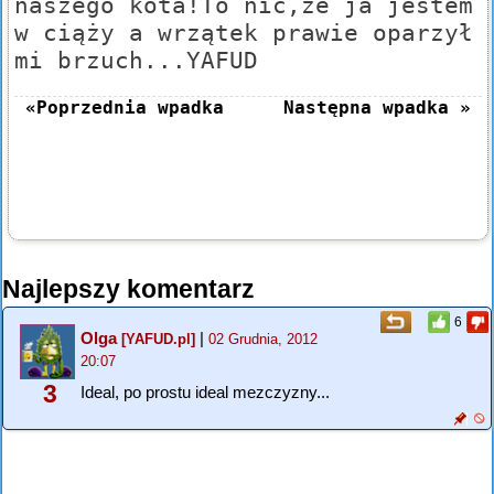
naszego kota!To nic,że ja jestem
w ciąży a wrzątek prawie oparzył
mi brzuch...YAFUD
«Poprzednia wpadka
Następna wpadka »
Najlepszy komentarz
6
Olga
|
[YAFUD.pl]
02 Grudnia, 2012
20:07
3
Ideal, po prostu ideal mezczyzny...