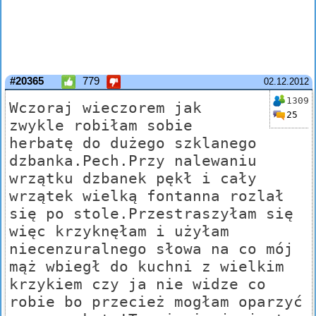
#20365
779
02.12.2012
1309
Wczoraj wieczorem jak
25
zwykle robiłam sobie
herbatę do dużego szklanego
dzbanka.Pech.Przy nalewaniu
wrzątku dzbanek pękł i cały
wrzątek wielką fontanna rozlał
się po stole.Przestraszyłam się
więc krzyknęłam i użyłam
niecenzuralnego słowa na co mój
mąż wbiegł do kuchni z wielkim
krzykiem czy ja nie widze co
robie bo przecież mogłam oparzyć