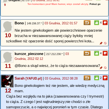
oregano
|
|
03 Grudnia, 2012 00:41
83.7.175.*
Ten komentarz psuł Wam humor, więc został ukryty.
Pokaż go
9
Bono
|
|
4
03 Grudnia, 2012 01:57
149.156.37.*
Nie jestem ginekologiem ale powierzchniowe oparzenie
10
brzucha w niezaawansowanej ciąży byłoby mniej
szkodliwe niż oparzenie dość sporej powierzchni kota...
kurcze_pieczone
|
|
4
03
217.212.230.*
Grudnia, 2012 02:12
11
@Bono a skąd wiesz, że to ciąża niezaawansowana?
Sarah
|
2
[YAFUD.pl]
03 Grudnia, 2012 08:28
Bono ginekologiem też nie jestem, ale wiedzę medyczną
12
mam.
Ciąża bez względu na to jaka (zaawansowana czy I trymestr)
to ciąża. Z czego I jest najtrudniejszy;nie chodzi o złe
samopoczucie, a o najwięcej poronień w tym czasie. Dlatego