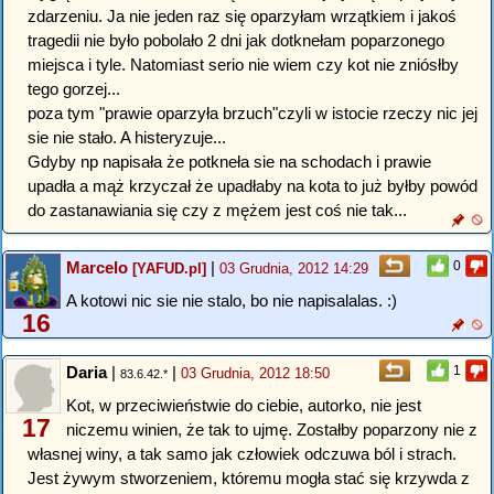
zdarzeniu. Ja nie jeden raz się oparzyłam wrzątkiem i jakoś
tragedii nie było pobolało 2 dni jak dotknełam poparzonego
miejsca i tyle. Natomiast serio nie wiem czy kot nie zniósłby
tego gorzej...
poza tym "prawie oparzyła brzuch"czyli w istocie rzeczy nic jej
sie nie stało. A histeryzuje...
Gdyby np napisała że potkneła sie na schodach i prawie
upadła a mąż krzyczał że upadłaby na kota to już byłby powód
do zastanawiania się czy z mężem jest coś nie tak...
Marcelo
|
0
[YAFUD.pl]
03 Grudnia, 2012 14:29
A kotowi nic sie nie stalo, bo nie napisalalas. :)
16
Daria
|
|
1
03 Grudnia, 2012 18:50
83.6.42.*
Kot, w przeciwieństwie do ciebie, autorko, nie jest
17
niczemu winien, że tak to ujmę. Zostałby poparzony nie z
własnej winy, a tak samo jak człowiek odczuwa ból i strach.
Jest żywym stworzeniem, któremu mogła stać się krzywda z