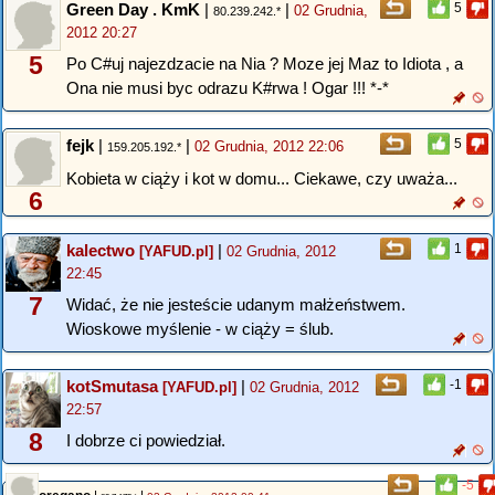
Green Day . KmK
|
|
5
02 Grudnia,
80.239.242.*
2012 20:27
5
Po C#uj najezdzacie na Nia ? Moze jej Maz to Idiota , a
Ona nie musi byc odrazu K#rwa ! Ogar !!! *-*
fejk
|
|
5
02 Grudnia, 2012 22:06
159.205.192.*
Kobieta w ciąży i kot w domu... Ciekawe, czy uważa...
6
kalectwo
|
1
[YAFUD.pl]
02 Grudnia, 2012
22:45
7
Widać, że nie jesteście udanym małżeństwem.
Wioskowe myślenie - w ciąży = ślub.
kotSmutasa
|
-1
[YAFUD.pl]
02 Grudnia, 2012
22:57
8
I dobrze ci powiedział.
-5