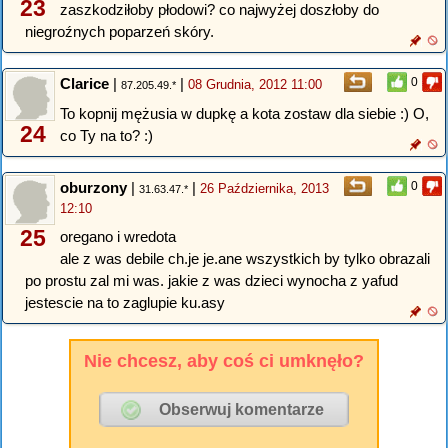
23
zaszkodziłoby płodowi? co najwyżej doszłoby do
niegroźnych poparzeń skóry.
Clarice
|
|
0
08 Grudnia, 2012 11:00
87.205.49.*
To kopnij mężusia w dupkę a kota zostaw dla siebie :) O,
24
co Ty na to? :)
oburzony
|
|
0
26 Października, 2013
31.63.47.*
12:10
25
oregano i wredota
ale z was debile ch.je je.ane wszystkich by tylko obrazali
po prostu zal mi was. jakie z was dzieci wynocha z yafud
jestescie na to zaglupie ku.asy
Nie chcesz, aby coś ci umknęło?