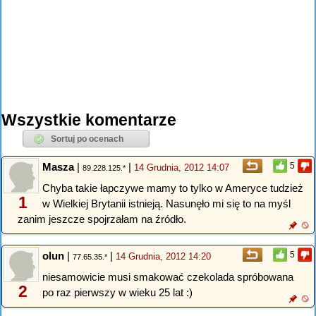
Wszystkie komentarze
Masza
|
|
5
14 Grudnia, 2012 14:07
89.228.125.*
Chyba takie łapczywe mamy to tylko w Ameryce tudzież
1
w Wielkiej Brytanii istnieją. Nasunęło mi się to na myśl
zanim jeszcze spojrzałam na źródło.
olun
|
|
5
14 Grudnia, 2012 14:20
77.65.35.*
niesamowicie musi smakować czekolada spróbowana
2
po raz pierwszy w wieku 25 lat :)