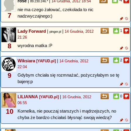
rose
|
|
-4
14 Grudnia, 2012 18:54
89.230.246.*
nie ma czego żałować, czekolada to nic
7
nadzwyczajnego:)
Lady Forward
|
|
1
14 Grudnia, 2012
pinger.pl
21:26
8
wyrodna matka :P
Wiksiara
|
2
[YAFUD.pl]
14 Grudnia, 2012
22:04
9
Gdybym chciała się rozmnażać, pożyczyłabym se tę
bajerę;p
LILIANNA
|
0
[YAFUD.pl]
16 Grudnia, 2012
06:55
10
Kornelka, nie pouczaj starszych i mądrzejszych, no
chyba że bardzo chciałaś błysnąć swoją wiedzą?