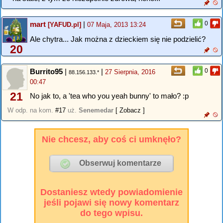
mart
|
0
[YAFUD.pl]
07 Maja, 2013 13:24
Ale chytra... Jak można z dzieckiem się nie podzielić?
20
Burrito95
|
|
0
27 Sierpnia, 2016
88.156.133.*
00:47
21
No jak to, a 'tea who you yeah bunny' to mało? :p
W odp. na kom.
#17
uż.
Senemedar
[ Zobacz ]
Nie chcesz, aby coś ci umknęło?
Dostaniesz wtedy powiadomienie
jeśli pojawi się nowy komentarz
do tego wpisu.