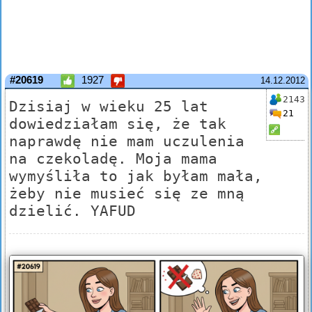
#20619
1927
14.12.2012
2143
Dzisiaj w wieku 25 lat
21
dowiedziałam się, że tak
naprawdę nie mam uczulenia
na czekoladę. Moja mama
wymyśliła to jak byłam mała,
żeby nie musieć się ze mną
dzielić. YAFUD