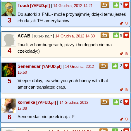
Toudi
|
7
[YAFUD.pl]
14 Grudnia, 2012 14:21
Do autorki z FML - może przynajmniej dzięki temu jesteś
3
chuda jak 1% amerykanów
ACAB
|
|
9
14 Grudnia, 2012 14:30
83.145.151.*
Toudi, w hamburgerach, pizzy i hotdogach nie ma
4
czekolady;)
Senemedar
|
-2
[YAFUD.pl]
14 Grudnia, 2012
16:50
5
Veeper dalay, tea who you yeah bunny with that
american translated crap.
kornelka
|
0
[YAFUD.pl]
14 Grudnia, 2012
17:08
6
Senemedar, nie przeklinaj. :-P