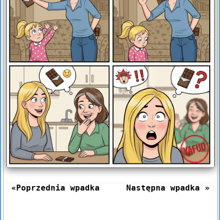
«Poprzednia wpadka
Następna wpadka »