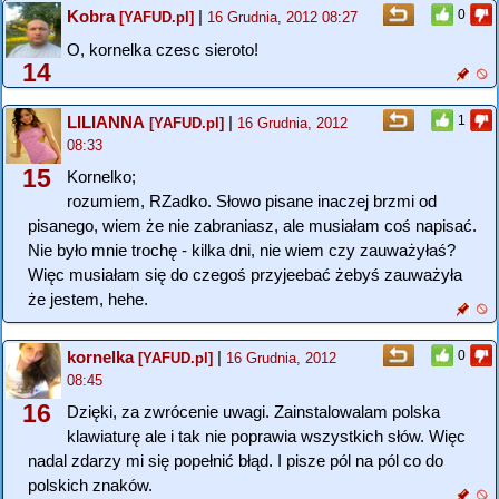
Kobra
|
0
[YAFUD.pl]
16 Grudnia, 2012 08:27
O, kornelka czesc sieroto!
14
LILIANNA
|
1
[YAFUD.pl]
16 Grudnia, 2012
08:33
15
Kornelko;
rozumiem, RZadko. Słowo pisane inaczej brzmi od
pisanego, wiem że nie zabraniasz, ale musiałam coś napisać.
Nie było mnie trochę - kilka dni, nie wiem czy zauważyłaś?
Więc musiałam się do czegoś przyjeebać żebyś zauważyła
że jestem, hehe.
kornelka
|
0
[YAFUD.pl]
16 Grudnia, 2012
08:45
16
Dzięki, za zwrócenie uwagi. Zainstalowalam polska
klawiaturę ale i tak nie poprawia wszystkich słów. Więc
nadal zdarzy mi się popełnić błąd. I pisze pól na pól co do
polskich znaków.