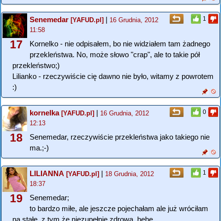
Senemedar
|
1
[YAFUD.pl]
16 Grudnia, 2012
11:58
17
Kornelko - nie odpisałem, bo nie widziałem tam żadnego
przekleństwa. No, może słowo "crap", ale to takie pół
przekleństwo;)
Lilianko - rzeczywiście cię dawno nie było, witamy z powrotem
:)
kornelka
|
0
[YAFUD.pl]
16 Grudnia, 2012
12:13
18
Senemedar, rzeczywiście przekleństwa jako takiego nie
ma.;-)
LILIANNA
|
1
[YAFUD.pl]
18 Grudnia, 2012
18:37
19
Senemedar;
to bardzo miłe, ale jeszcze pojechałam ale już wróciłam
na stałe, z tym że niezupełnie zdrowa, hehe...