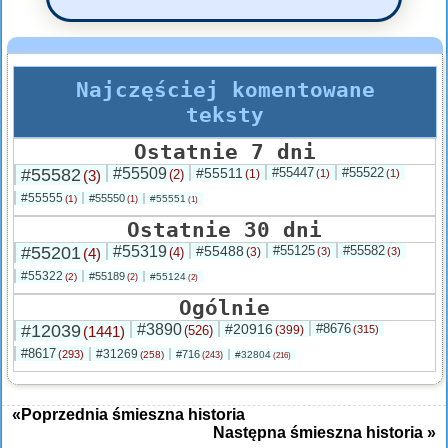
Najczęściej komentowane
teksty
Ostatnie 7 dni
#55582
#55509
#55511
#55447
#55522
(3)
(2)
(1)
(1)
(1)
#55555
#55550
(1)
#55551
(1)
(1)
Ostatnie 30 dni
#55201
#55319
#55488
#55125
#55582
(4)
(4)
(3)
(3)
(3)
#55322
#55189
(2)
#55124
(2)
(2)
Ogólnie
#12039
#3890
#20916
#8676
(1441)
(526)
(399)
(315)
#8617
#31269
(293)
#716
(258)
#32804
(243)
(216)
«Poprzednia śmieszna historia
Następna śmieszna historia »