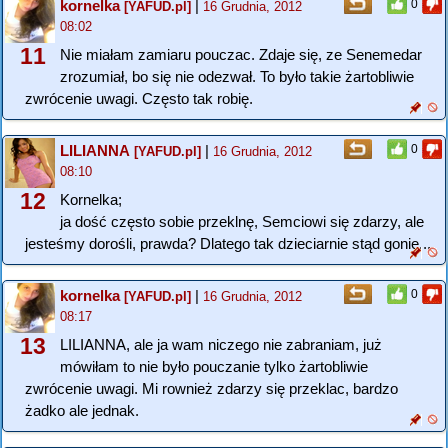
kornelka
|
0
[YAFUD.pl]
16 Grudnia, 2012
08:02
11
Nie miałam zamiaru pouczac. Zdaje się, ze Senemedar
zrozumiał, bo się nie odezwał. To było takie żartobliwie
zwrócenie uwagi. Często tak robię.
LILIANNA
|
0
[YAFUD.pl]
16 Grudnia, 2012
08:10
12
Kornelka;
ja dość często sobie przeklnę, Semciowi się zdarzy, ale
jesteśmy dorośli, prawda? Dlatego tak dzieciarnie stąd gonię...
kornelka
|
0
[YAFUD.pl]
16 Grudnia, 2012
08:17
13
LILIANNA, ale ja wam niczego nie zabraniam, już
mówiłam to nie było pouczanie tylko żartobliwie
zwrócenie uwagi. Mi rownież zdarzy się przeklac, bardzo
żadko ale jednak.