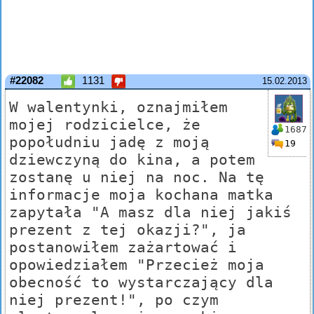
#22082
1131
15.02.2013
W walentynki, oznajmiłem
mojej rodzicielce, że
1687
popołudniu jadę z moją
19
dziewczyną do kina, a potem
zostanę u niej na noc. Na tę
informacje moja kochana matka
zapytała "A masz dla niej jakiś
prezent z tej okazji?", ja
postanowiłem zażartować i
opowiedziałem "Przecież moja
obecność to wystarczający dla
niej prezent!", po czym