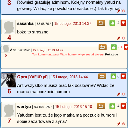
3
Również gratuluję adminom. Kolejny normalny yafud na
głównej. Widać, że powolutku dorastacie :) Tak trzymać.
sasanka
|
|
-4
15 Lutego, 2013 14:37
83.68.76.*
boże to straszne
4
-11
Ant
|
|
15 Lutego, 2013 14:42
188.137.94.*
Ten komentarz psuł Wam humor, więc został ukryty.
Pokaż go
5
Opra
|
6
[YAFUD.pl]
15 Lutego, 2013 14:44
Ant wszystko musisz brać tak dosłownie? Widać że
6
mama ma poczucie humoru
wertyu
|
|
-4
15 Lutego, 2013 15:10
93.154.225.*
Yafudem jest to, że jego matka ma poczucie humoru i
7
sobie zażartowała z syna?