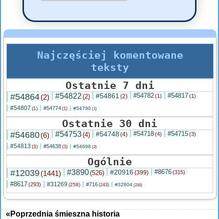
Najczęściej komentowane
teksty
Ostatnie 7 dni
#54864
#54822
#54861
#54782
#54817
(2)
(2)
(2)
(1)
(1)
#54807
#54774
(1)
#54790
(1)
(1)
Ostatnie 30 dni
#54680
#54753
#54748
#54718
#54715
(6)
(4)
(4)
(4)
(3)
#54813
#54638
(3)
#54698
(3)
(2)
Ogólnie
#12039
#3890
#20916
#8676
(1441)
(526)
(399)
(315)
#8617
#31269
(293)
#716
(258)
#32804
(243)
(216)
«Poprzednia śmieszna historia