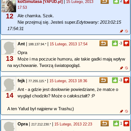
kotSmutasa
|
2
[YAFUD.pl]
15 Lutego, 2013
17:53
12
Ale chamka. Szok.
Nie przejmuj się. Jesteś super.
Edytowany: 2013:02:15
17:54:31
Ant
|
|
-3
15 Lutego, 2013 17:54
188.137.94.*
Opra
13
Może i ma poczucie humoru, ale takie gadki mają wpływ
na wychowanie. Tworzą światopogląd.
fejk
|
|
-3
15 Lutego, 2013 18:36
77.255.115.*
Ant - a gdzie jest dosłownie powiedziane, że matce o
14
wygląd chodziło? Może o całokształt? :P
A ten Yafud był najpierw w Trashu;)
Opra
|
|
1
15 Lutego, 2013 22:23
217.212.230.*