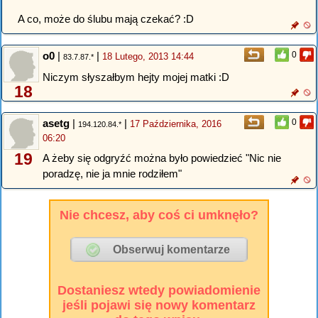
A co, może do ślubu mają czekać? :D
o0
|
|
0
18 Lutego, 2013 14:44
83.7.87.*
Niczym słyszałbym hejty mojej matki :D
18
asetg
|
|
0
17 Października, 2016
194.120.84.*
06:20
19
A żeby się odgryźć można było powiedzieć "Nic nie
poradzę, nie ja mnie rodziłem"
Nie chcesz, aby coś ci umknęło?
Dostaniesz wtedy powiadomienie
jeśli pojawi się nowy komentarz