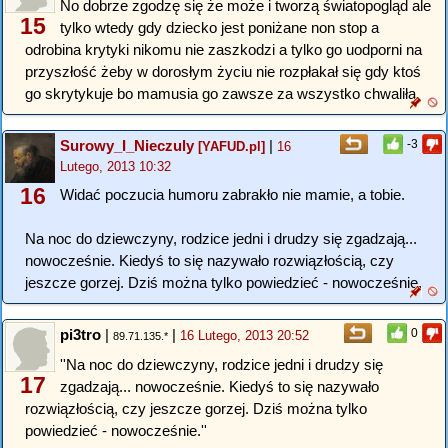
No dobrze zgodzę się że może i tworzą światopogląd ale
15
tylko wtedy gdy dziecko jest poniżane non stop a
odrobina krytyki nikomu nie zaszkodzi a tylko go uodporni na
przyszłość żeby w dorosłym życiu nie rozpłakał się gdy ktoś
go skrytykuje bo mamusia go zawsze za wszystko chwaliła.
Surowy_I_Nieczuly
|
-3
[YAFUD.pl]
16
Lutego, 2013 10:32
16
Widać poczucia humoru zabrakło nie mamie, a tobie.
Na noc do dziewczyny, rodzice jedni i drudzy się zgadzają...
nowocześnie. Kiedyś to się nazywało rozwiązłością, czy
jeszcze gorzej. Dziś można tylko powiedzieć - nowocześnie.
pi3tro
|
|
0
16 Lutego, 2013 20:52
89.71.135.*
''Na noc do dziewczyny, rodzice jedni i drudzy się
17
zgadzają... nowocześnie. Kiedyś to się nazywało
rozwiązłością, czy jeszcze gorzej. Dziś można tylko
powiedzieć - nowocześnie.''