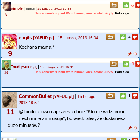
-6
simple
|
|
15 Lutego, 2013 15:38
pinger.pl
Ten komentarz psuł Wam humor, więc został ukryty.
Pokaż go
8
engils
|
-4
[YAFUD.pl]
15 Lutego, 2013 16:04
Kochana mama;*
9
-5
Toudi
|
[YAFUD.pl]
15 Lutego, 2013 16:34
Ten komentarz psuł Wam humor, więc został ukryty.
Pokaż go
10
CommonBullet
|
-1
[YAFUD.pl]
15 Lutego,
2013 16:52
11
@Toudi celowo napisałeś zdanie "Kto nie widzi ironii
niech mnie zminusuje", bo wiedziałeś, że dostaniesz
dużo minusów?