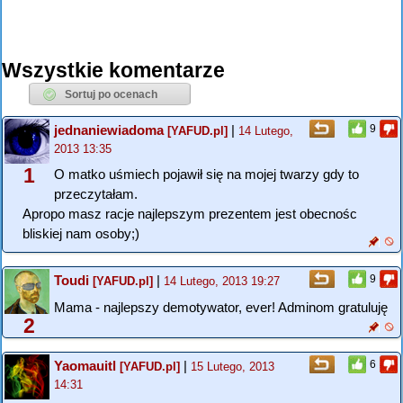
Wszystkie komentarze
jednaniewiadoma
|
9
[YAFUD.pl]
14 Lutego,
2013 13:35
1
O matko uśmiech pojawił się na mojej twarzy gdy to
przeczytałam.
Apropo masz racje najlepszym prezentem jest obecnośc
bliskiej nam osoby;)
Toudi
|
9
[YAFUD.pl]
14 Lutego, 2013 19:27
Mama - najlepszy demotywator, ever! Adminom gratuluję
2
Yaomauitl
|
6
[YAFUD.pl]
15 Lutego, 2013
14:31