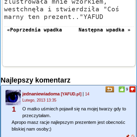
zlustrowała mnie wzorkiem,
westchnęła i stwierdziła "Coś
marny ten prezent.."YAFUD
«Poprzednia wpadka
Następna wpadka »
Najlepszy komentarz
9
jednaniewiadoma
|
[YAFUD.pl]
14
Lutego, 2013 13:35
1
O matko uśmiech pojawił się na mojej twarzy gdy to
przeczytałam.
Apropo masz racje najlepszym prezentem jest obecnośc
bliskiej nam osoby;)