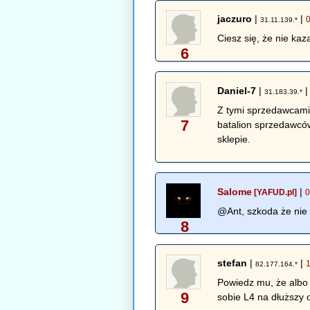
jaczuro
|
|
31.11.139.*
Ciesz się, że nie kaz
6
Daniel-7
|
31.183.39.*
Z tymi sprzedawcami w
7
batalion sprzedawców
sklepie.
Salome
|
[YAFUD.pl]
0
@Ant, szkoda że nie 
8
stefan
|
|
82.177.164.*
Powiedz mu, że albo 
9
sobie L4 na dłuższy 