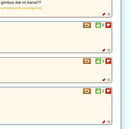
gimbus dał mi bana!!!!
e uznawanych za wulgarne]
0
1
2