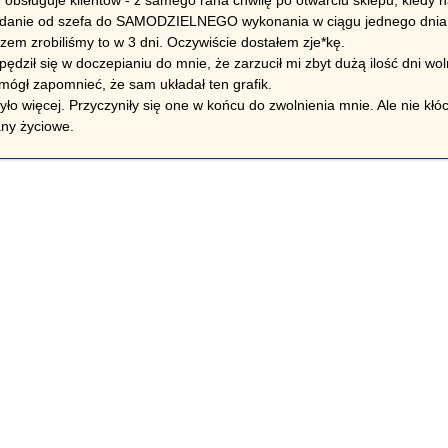
danie od szefa do SAMODZIELNEGO wykonania w ciągu jednego dnia (1 
zem zrobiliśmy to w 3 dni. Oczywiście dostałem zje*kę.
zpędził się w doczepianiu do mnie, że zarzucił mi zbyt dużą ilość dni 
 mógł zapomnieć, że sam układał ten grafik.
ło więcej. Przyczyniły się one w końcu do zwolnienia mnie. Ale nie kłóci
any życiowe.