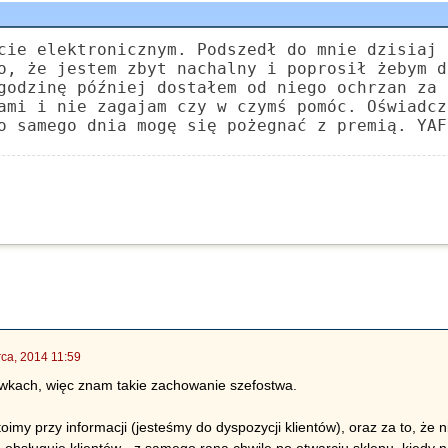
cie elektronicznym. Podszedł do mnie dzisiaj 
o, że jestem zbyt nachalny i poprosił żebym d
godzinę później dostałem od niego ochrzan za 
ami i nie zagajam czy w czymś pomóc. Oświadcz
o samego dnia mogę się pożegnać z premią. YAF
ca, 2014 11:59
wkach, więc znam takie zachowanie szefostwa.
stoimy przy informacji (jesteśmy do dyspozycji klientów), oraz za to, że 
ie obsługuje klientów - z samego rana chwilę po otwarciu sklepu, kiedy