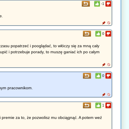
-1
e.
0
 czasu popatrzeć i pooglądać, to włóczy się za mną cały
pić i potrzebuje porady, to muszę ganiać ich po całym
0
innym pracownikom.
1
ci premie za to, że pozwolisz mu obciągnąć. A potem weź