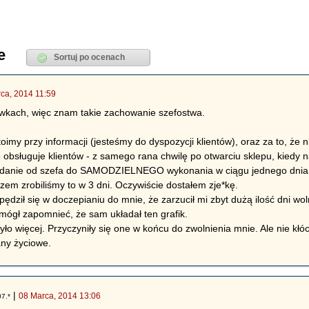
e
ca, 2014 11:59
wkach, więc znam takie zachowanie szefostwa.
stoimy przy informacji (jesteśmy do dyspozycji klientów), oraz za to, że 
ie obsługuje klientów - z samego rana chwilę po otwarciu sklepu, kiedy
danie od szefa do SAMODZIELNEGO wykonania w ciągu jednego dnia (1 
zem zrobiliśmy to w 3 dni. Oczywiście dostałem zje*kę.
zpędził się w doczepianiu do mnie, że zarzucił mi zbyt dużą ilość dni 
 mógł zapomnieć, że sam układał ten grafik.
ło więcej. Przyczyniły się one w końcu do zwolnienia mnie. Ale nie kłóci
any życiowe.
|
08 Marca, 2014 13:06
07.*