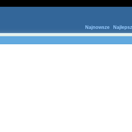
Najnowsze
Najleps