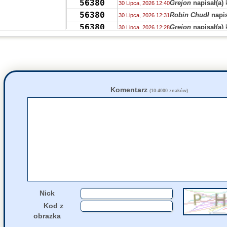
56380
Grejon
napisał(a)
30 Lipca, 2026 12:40
56380
Robin Chudł
napis
30 Lipca, 2026 12:31
56380
Grejon
napisał(a)
30 Lipca, 2026 12:28
56393
PRVW
napisał(a)
k
30 Lipca, 2026 08:46
55736
zdziwiony
napisał
29 Lipca, 2026 14:38
55730
Drag0n
napisał(a)
29 Lipca, 2026 14:03
55713
Drag0n
napisał(a)
29 Lipca, 2026 13:59
55723
QTWU
napisał(a)
k
29 Lipca, 2026 12:13
Komentarz
(10-4000 znaków)
56386
num num cat
napi
29 Lipca, 2026 10:27
55736
Niki
napisał(a)
kom
28 Lipca, 2026 20:38
55732
Luzik
napisał(a)
ko
28 Lipca, 2026 17:45
55732
czarodziejnik
napi
28 Lipca, 2026 15:51
Nick
Kod z
obrazka