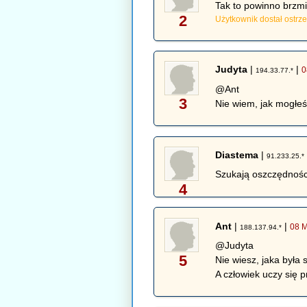
Tak to powinno brzm
2
Użytkownik dostał ostr
Judyta
|
|
0
194.33.77.*
@Ant
3
Nie wiem, jak mogłeś
Diastema
|
91.233.25.*
Szukają oszczędności,
4
Ant
|
|
08 M
188.137.94.*
@Judyta
5
Nie wiesz, jaka była 
A człowiek uczy się p