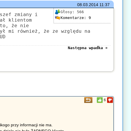
08.03.2014
11:37
Głosy:
566
szef zmiany i
Komentarze:
9
ał klientom
to, że nie
ył mi również, że ze względu na
UD
Następna wpadka »
6
nikogo przy informacji nie ma.
 na dziale nie było ŻADNEGO klienta.