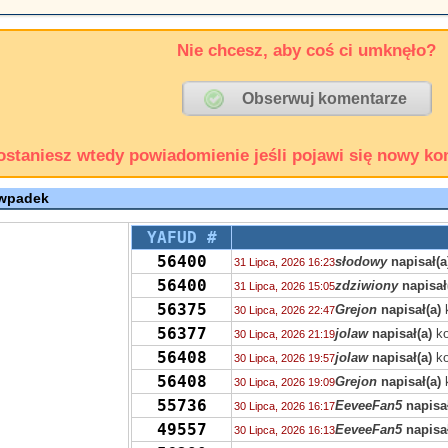
Nie chcesz, aby coś ci umknęło?
ostaniesz wtedy powiadomienie jeśli pojawi się nowy ko
 wpadek
YAFUD #
56400
słodowy
napisał(a
31 Lipca, 2026 16:23
56400
zdziwiony
napisał
31 Lipca, 2026 15:05
56375
Grejon
napisał(a)
30 Lipca, 2026 22:47
56377
jolaw
napisał(a)
ko
30 Lipca, 2026 21:19
56408
jolaw
napisał(a)
ko
30 Lipca, 2026 19:57
56408
Grejon
napisał(a)
30 Lipca, 2026 19:09
55736
EeveeFan5
napisał
30 Lipca, 2026 16:17
49557
EeveeFan5
napisał
30 Lipca, 2026 16:13