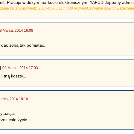
ieć: Pracuję w dużym markecie elektronicznym. YAFUD Jepbany admin 
zeżenie za tą wypowiedź: 2014-03-08 21:44:30 [Powód:Używanie słów powszechni
8 Marca, 2014 16:08
 dać sobą tak pomiatać.
|
08 Marca, 2014 17:03
 tną koszty...
arca, 2014 18:10
sytuacja.
rzez całe życie.