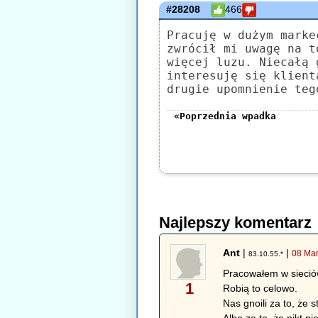
#28208
466
Pracuję w dużym marke
zwrócił mi uwagę na t
więcej luzu. Niecałą 
interesuję się klient
drugie upomnienie teg
«Poprzednia wpadka
Najlepszy komentarz
Ant
|
|
08 Mar
83.10.55.*
Pracowałem w sieció
1
Robią to celowo.
Nas gnoili za to, że 
Albo za to, że nikt n