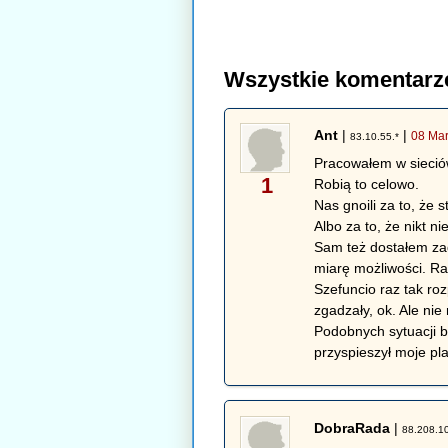
Wszystkie komentarz
Ant
|
|
08 Mar
83.10.55.*
Pracowałem w sieció
1
Robią to celowo.
Nas gnoili za to, że 
Albo za to, że nikt n
Sam też dostałem za
miarę możliwości. Ra
Szefuncio raz tak ro
zgadzały, ok. Ale nie
Podobnych sytuacji by
przyspieszył moje pl
DobraRada
|
88.208.1