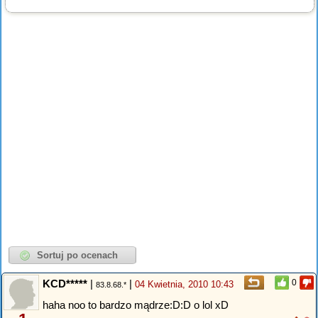
KCD*****
|
|
0
04 Kwietnia, 2010 10:43
83.8.68.*
haha noo to bardzo mądrze:D:D o lol xD