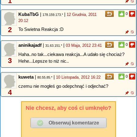
1
KubaTbG
|
|
0
12 Grudnia, 2011
178.159.173.*
20:12
2
To Swietna Reakcja :D
aninikajadf
|
|
0
03 Maja, 2012 23:41
31.63.151.*
Haha..no tak...ciekawa reakcja...A udało się chociaż?
3
Hehe...Lepsze to niż nic..
kuweta
|
|
0
10 Listopada, 2012 16:22
80.55.85.*
czemu nie mogłeś go odepchnąć i odjechać?
4
Nie chcesz, aby coś ci umknęło?