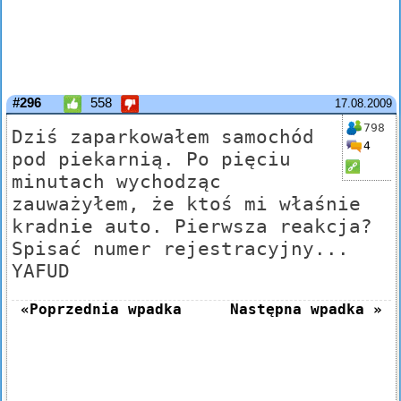
#296
558
17.08.2009
798
Dziś zaparkowałem samochód
4
pod piekarnią. Po pięciu
minutach wychodząc
zauważyłem, że ktoś mi właśnie
kradnie auto. Pierwsza reakcja?
Spisać numer rejestracyjny...
YAFUD
«Poprzednia wpadka
Następna wpadka »