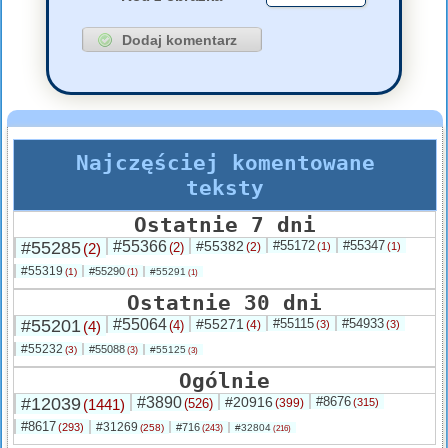
Najczęściej komentowane
teksty
Ostatnie 7 dni
#55285
#55366
#55382
#55172
#55347
(2)
(2)
(2)
(1)
(1)
#55319
#55290
(1)
#55291
(1)
(1)
Ostatnie 30 dni
#55201
#55064
#55271
#55115
#54933
(4)
(4)
(4)
(3)
(3)
#55232
#55088
(3)
#55125
(3)
(3)
Ogólnie
#12039
#3890
#20916
#8676
(1441)
(526)
(399)
(315)
#8617
#31269
(293)
#716
(258)
#32804
(243)
(216)