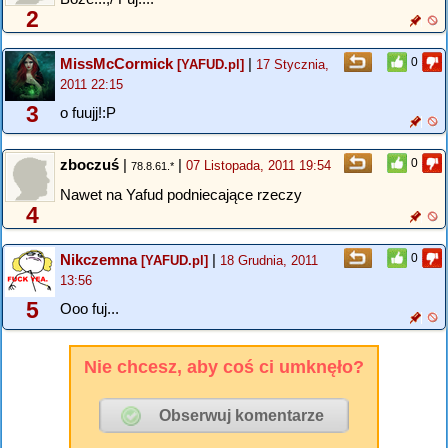
2
MissMcCormick
|
0
[YAFUD.pl]
17 Stycznia,
2011 22:15
3
o fuujj!:P
zboczuś
|
|
0
07 Listopada, 2011 19:54
78.8.61.*
Nawet na Yafud podniecające rzeczy
4
Nikczemna
|
0
[YAFUD.pl]
18 Grudnia, 2011
13:56
5
Ooo fuj...
Nie chcesz, aby coś ci umknęło?