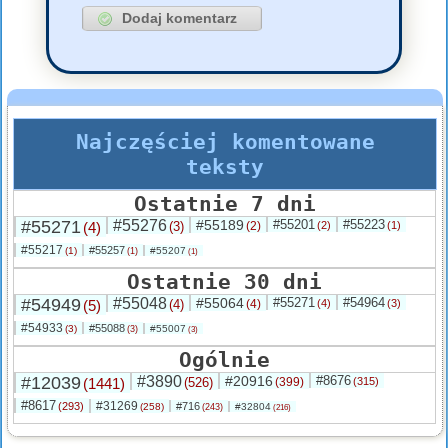
Najczęściej komentowane
teksty
Ostatnie 7 dni
#55271
#55276
#55189
#55201
#55223
(4)
(3)
(2)
(2)
(1)
#55217
#55257
(1)
#55207
(1)
(1)
Ostatnie 30 dni
#54949
#55048
#55064
#55271
#54964
(5)
(4)
(4)
(4)
(3)
#54933
#55088
(3)
#55007
(3)
(3)
Ogólnie
#12039
#3890
#20916
#8676
(1441)
(526)
(399)
(315)
#8617
#31269
(293)
#716
(258)
#32804
(243)
(216)