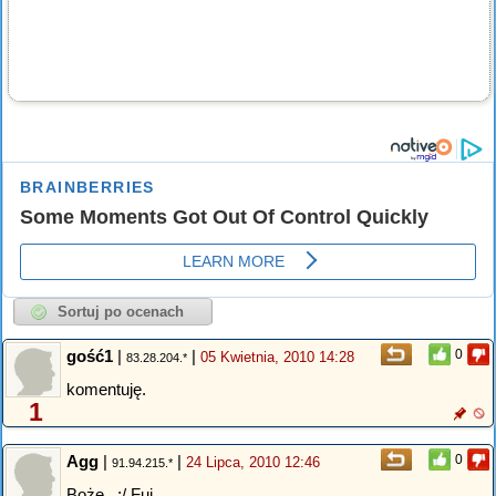
gość1
|
|
0
05 Kwietnia, 2010 14:28
83.28.204.*
komentuję.
1
Agg
|
|
0
24 Lipca, 2010 12:46
91.94.215.*
Boże...;/ Fuj....