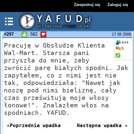
Zarejestruj się
Zaloguj się
#297
582
17.08.2009
844
Pracuję w Obsłudze Klienta
5
Wal-Mart. Starsza pani
przyszła do mnie, żeby
zwrócić parę białych spodni. Jak
zapytałem, co z nimi jest nie
tak, odpowiedziała: "Nawet jak
noszę pod nimi bieliznę, cały
czas prześwitują moje włosy
łonowe!". Znalazłem włos na
spodniach. YAFUD.
«Poprzednia wpadka
Następna wpadka »