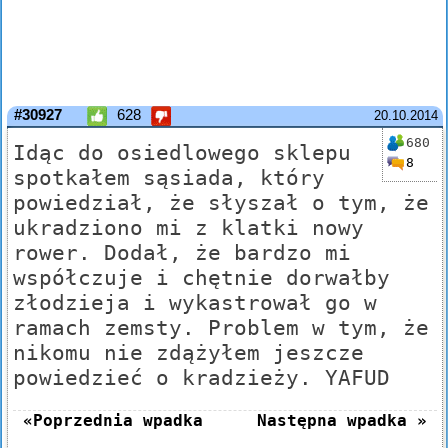
#30927
628
20.10.2014
680
Idąc do osiedlowego sklepu
8
spotkałem sąsiada, który
powiedział, że słyszał o tym, że
ukradziono mi z klatki nowy
rower. Dodał, że bardzo mi
współczuje i chętnie dorwałby
złodzieja i wykastrował go w
ramach zemsty. Problem w tym, że
nikomu nie zdążyłem jeszcze
powiedzieć o kradzieży. YAFUD
«Poprzednia wpadka
Następna wpadka »