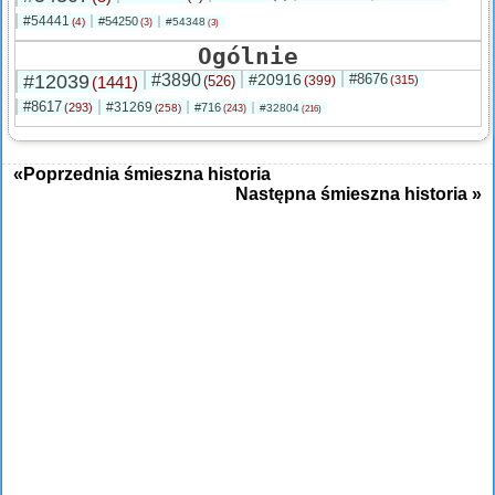
#54441
#54250
(4)
#54348
(3)
(3)
Ogólnie
#12039
#3890
#20916
#8676
(1441)
(526)
(399)
(315)
#8617
#31269
(293)
#716
(258)
#32804
(243)
(216)
«Poprzednia śmieszna historia
Następna śmieszna historia »