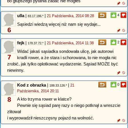
bo głupszego pytania zadać nie mogłeś
ulla
|
|
4
21 Października, 2014 08:28
83.17.186.*
Sąsiedzi wiedzą więcej niż nam się wydaje...
6
fejk
|
|
2
21 Października, 2014 11:38
178.37.72.*
Widać jakaś sąsiadka sondowała ulicę, jak autorowi
7
kradli rower, a że stara i schorowana, to nie mogła nic
zrobić, jak tylko oplotkować wydarzenie. Sąsiad MOŻE być
niewinny.
Kod z obrazka
|
|
0
21
188.33.126.*
Października, 2014 20:11
8
A kto trzyma rower w klatce?
Pewnie się sąsiad parę razy o niego potknął a wreszcie
zlitował
i wyprowadził nieszczęsny pojazd na wolność.