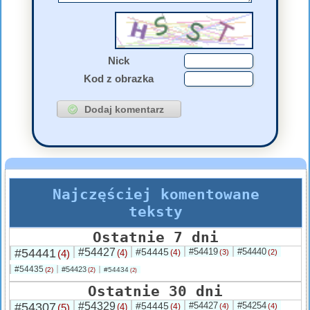
Nick
Kod z obrazka
Najczęściej komentowane
teksty
Ostatnie 7 dni
#54441
#54427
#54445
#54419
#54440
(4)
(4)
(4)
(3)
(2)
#54435
#54423
(2)
#54434
(2)
(2)
Ostatnie 30 dni
#54307
#54329
#54445
#54427
#54254
(5)
(4)
(4)
(4)
(4)