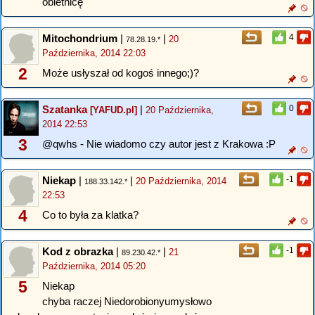
obietnicę
Mitochondrium
|
|
4
20
78.28.19.*
Października, 2014 22:03
2
Może usłyszał od kogoś innego;)?
Szatanka
|
0
[YAFUD.pl]
20 Października,
2014 22:53
3
@qwhs - Nie wiadomo czy autor jest z Krakowa :P
Niekap
|
|
-1
20 Października, 2014
188.33.142.*
22:53
4
Co to była za klatka?
Kod z obrazka
|
|
-1
21
89.230.42.*
Października, 2014 05:20
5
Niekap
chyba raczej Niedorobionyumysłowo