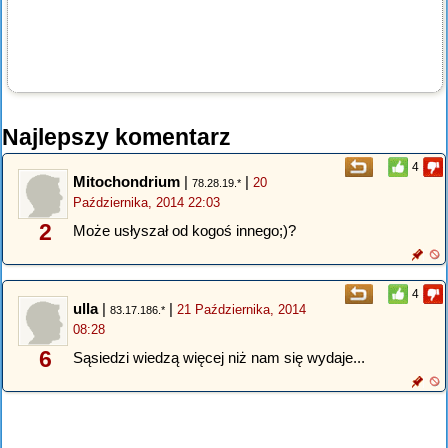
Najlepszy komentarz
4
Mitochondrium
|
|
20
78.28.19.*
Października, 2014 22:03
2
Może usłyszał od kogoś innego;)?
4
ulla
|
|
21 Października, 2014
83.17.186.*
08:28
6
Sąsiedzi wiedzą więcej niż nam się wydaje...