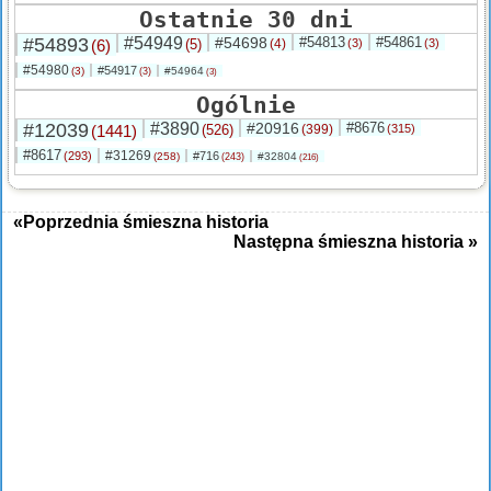
Ostatnie 30 dni
#54893
#54949
#54698
#54813
#54861
(6)
(5)
(4)
(3)
(3)
#54980
#54917
(3)
#54964
(3)
(3)
Ogólnie
#12039
#3890
#20916
#8676
(1441)
(526)
(399)
(315)
#8617
#31269
(293)
#716
(258)
#32804
(243)
(216)
«Poprzednia śmieszna historia
Następna śmieszna historia »