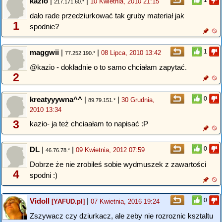
kazio
|
|
1
10 Kwietnia, 2010 21:15
217.171.60.*
dało rade przedziurkować tak gruby materiał jak
1
spodnie?
maggwii
|
|
1
08 Lipca, 2010 13:42
77.252.190.*
@kazio - dokładnie o to samo chciałam zapytać.
2
kreatyyywna^^
|
|
0
30 Grudnia,
89.79.151.*
2010 13:34
3
kazio- ja też chciaałam to napisać :P
DL
|
|
0
09 Kwietnia, 2012 07:59
46.76.78.*
Dobrze że nie zrobiłeś sobie wydmuszek z zawartości
4
spodni :)
Vidoll
|
0
[YAFUD.pl]
07 Kwietnia, 2016 19:24
Zszywacz czy dziurkacz, ale zeby nie rozroznic ksztaltu