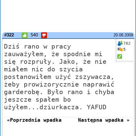
#322
540
20.08.2009
782
Dziś rano w pracy
5
zauważyłem, że spodnie mi
się rozpruły. Jako, że nie
miałem nic do szycia
postanowiłem użyć zszywacza,
żeby prowizorycznie naprawić
garderobę. Było rano i chyba
jeszcze spałem bo
użyłem...dziurkacza. YAFUD
«Poprzednia wpadka
Następna wpadka »