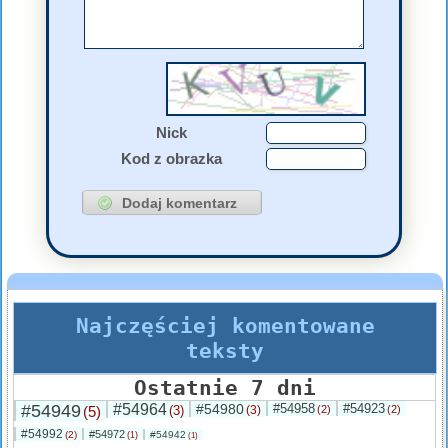
Nick
Kod z obrazka
Najczęściej komentowane
teksty
Ostatnie 7 dni
#54949
#54964
#54980
#54958
#54923
(5)
(3)
(3)
(2)
(2)
#54992
#54972
(2)
#54942
(1)
(1)