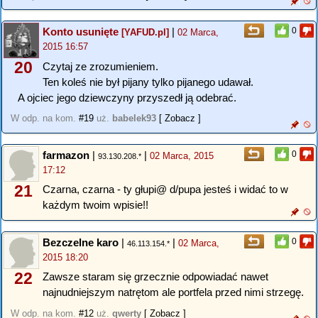
Konto usunięte
|
0
[YAFUD.pl]
02 Marca,
2015 16:57
20
Czytaj ze zrozumieniem.
Ten koleś nie był pijany tylko pijanego udawał.
A ojciec jego dziewczyny przyszedł ją odebrać.
W odp. na kom.
#19
uż.
babelek93
[ Zobacz ]
farmazon
|
|
0
02 Marca, 2015
93.130.208.*
17:12
21
Czarna, czarna - ty głupi@ d/pupa jesteś i widać to w
każdym twoim wpisie!!
Bezczelne karo
|
|
0
02 Marca,
46.113.154.*
2015 18:20
22
Zawsze staram się grzecznie odpowiadać nawet
najnudniejszym natrętom ale portfela przed nimi strzegę.
W odp. na kom.
#12
uż.
qwerty
[ Zobacz ]