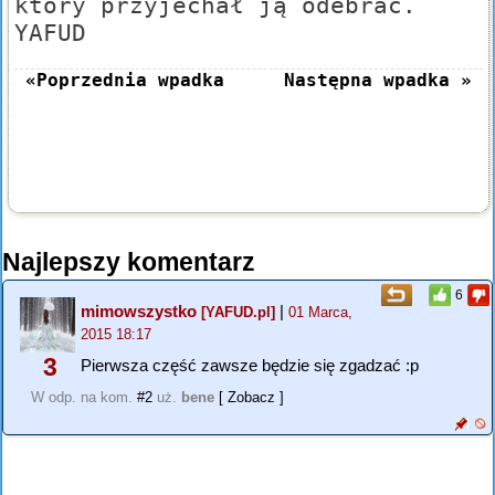
który przyjechał ją odebrać.
YAFUD
«Poprzednia wpadka
Następna wpadka »
Najlepszy komentarz
6
mimowszystko
|
[YAFUD.pl]
01 Marca,
2015 18:17
3
Pierwsza część zawsze będzie się zgadzać :p
W odp. na kom.
#2
uż.
bene
[ Zobacz ]