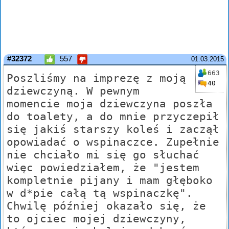
#32372
557
01.03.2015
663
Poszliśmy na imprezę z moją
40
dziewczyną. W pewnym
momencie moja dziewczyna poszła
do toalety, a do mnie przyczepił
się jakiś starszy koleś i zaczął
opowiadać o wspinaczce. Zupełnie
nie chciało mi się go słuchać
więc powiedziałem, że "jestem
kompletnie pijany i mam głęboko
w d*pie całą tą wspinaczkę".
Chwilę później okazało się, że
to ojciec mojej dziewczyny,