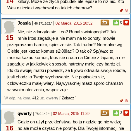
14
kiltury. Moze ze zlych pobudek ale lepsze to niz nic. Kto
Was dzieciaki wychowal na takich chamow?
Joasia
|
|
0
02 Marca, 2015 10:52
46.171.162.*
Nie, nie zdarzylo sie. I co? Runal swiatopoglad? Jak
15
mnie ktos zagaduje a nie mam na to ochoty, mowie
przepraszam bardzo, spiesze sie. Tak trudno? Normalne wg
Ciebie jest kazac komus s2;88!ac? O tak o? Sp/)/&;c to
mozna kazac komus, ktos sie rzuca na Ciebie z lapami, a nie
zagaduje w jakikolwiek sposob, natretny mniej czy bardziej.
Idx do swojej matki i powiedz, ze kijowo odwalila swoja robote,
jesli chodzi o Twoje wychowanie. Nie popisales sie,
czlowieczku malej wiary. Najwyraxniej masz sporo chamstw
w swoim otoczeniu, wspolczuje.
W odp. na kom.
#12
uż.
qwerty
[ Zobacz ]
qwerty
|
|
3
02 Marca, 2015 11:39
78.9.142.*
Gdzie on użył przekleństwa, bo ja nigdzie go nie widzę,
16
no ale może czytać nie porafię. Dla Twojej informacji nie