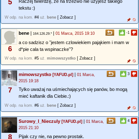
5
Raczej twierdzę, że na trzeźwo nie użyjesz takiego
tekstu :)
W odp. na kom.
#4
uż.
bene
[ Zobacz ]
bene
|
|
-1
01 Marca, 2015 19:10
164.126.29.*
a co sadzisz o "jestem czlowiekiem pająkiem i mam w
6
d*pie cala ta wspinaczke"?
W odp. na kom.
#5
uż.
mimowszystko
[ Zobacz ]
mimowszystko
|
3
[YAFUD.pl]
01 Marca,
2015 19:18
7
Tylko uważaj na uśmiechających się panów, bo mogą
mieć kaftanik dla Ciebie.:)
W odp. na kom.
#6
uż.
bene
[ Zobacz ]
Surowy_I_Nieczuly
|
4
[YAFUD.pl]
01 Marca,
2015 21:10
8
Pijak czy nie, na pewno prostak.