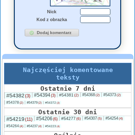
Nick
Kod z obrazka
Najczęściej komentowane
teksty
Ostatnie 7 dni
#54382
#54394
#54381
#54368
#54373
(3)
(3)
(2)
(2)
(2)
#54378
#54379
(2)
#54372
(2)
(2)
Ostatnie 30 dni
#54219
#54206
#54277
#54307
#54254
(11)
(6)
(6)
(5)
(4)
#54264
#54237
(4)
#54223
(4)
(4)