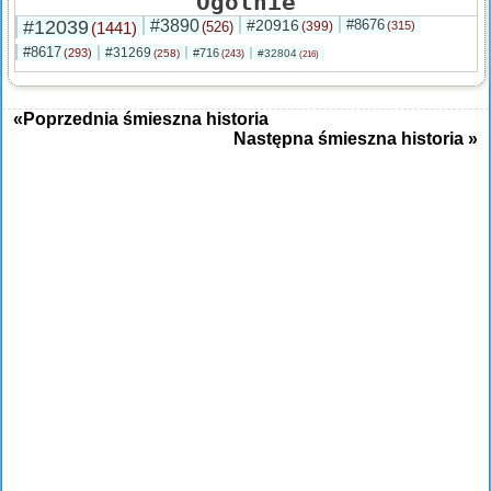
Ogólnie
#12039
#3890
#20916
#8676
(1441)
(526)
(399)
(315)
#8617
#31269
(293)
#716
(258)
#32804
(243)
(216)
«Poprzednia śmieszna historia
Następna śmieszna historia »