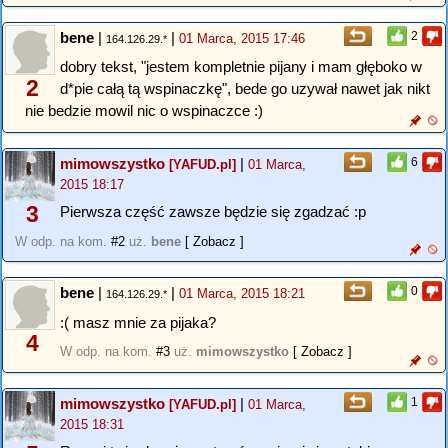
bene
|
|
2
01 Marca, 2015 17:46
164.126.29.*
dobry tekst, "jestem kompletnie pijany i mam głęboko w
2
d*pie całą tą wspinaczkę", bede go uzywał nawet jak nikt
nie bedzie mowil nic o wspinaczce :)
mimowszystko
|
6
[YAFUD.pl]
01 Marca,
2015 18:17
3
Pierwsza część zawsze będzie się zgadzać :p
W odp. na kom.
#2
uż.
bene
[ Zobacz ]
bene
|
|
0
01 Marca, 2015 18:21
164.126.29.*
:( masz mnie za pijaka?
4
W odp. na kom.
#3
uż.
mimowszystko
[ Zobacz ]
mimowszystko
|
1
[YAFUD.pl]
01 Marca,
2015 18:31