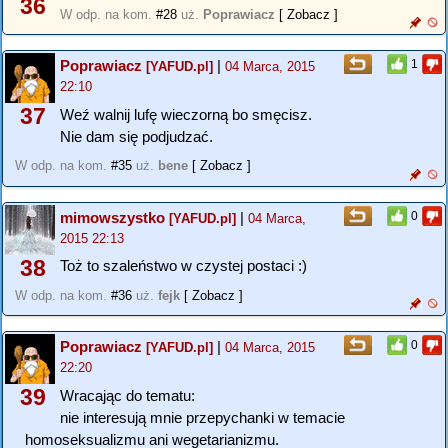
36
W odp. na kom.
#28
uż.
Poprawiacz
[ Zobacz ]
Poprawiacz
|
1
[YAFUD.pl]
04 Marca, 2015
22:10
37
Weź walnij lufę wieczorną bo smęcisz.
Nie dam się podjudzać.
W odp. na kom.
#35
uż.
bene
[ Zobacz ]
mimowszystko
|
0
[YAFUD.pl]
04 Marca,
2015 22:13
38
Toż to szaleństwo w czystej postaci :)
W odp. na kom.
#36
uż.
fejk
[ Zobacz ]
Poprawiacz
|
0
[YAFUD.pl]
04 Marca, 2015
22:20
39
Wracając do tematu:
nie interesują mnie przepychanki w temacie
homoseksualizmu ani wegetarianizmu.