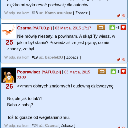
ciężko mi wykrzesać pochwałę dla autorów.
W odp. na kom.
#18
uż.
Konto usunięte
[ Zobacz ]
Czarna
|
-1
[YAFUD.pl]
03 Marca, 2015 17:17
Nie mówię niestety, a powinnam. A skąd Ty wiesz, w
25
jakim był stanie? Powiedział, ze jest pijany, co nie
znaczy, że był.
W odp. na kom.
#19
uż.
babelek93
[ Zobacz ]
Poprawiacz
|
1
[YAFUD.pl]
03 Marca, 2015
23:38
26
>>mam dobrych znajomych i cudowną dziewczynę
No, ale jak to tak?!
Baba z babą?
Toż to gorsze od wegetarianizmu.
W odp. na kom.
#24
uż.
Czarna
[ Zobacz ]