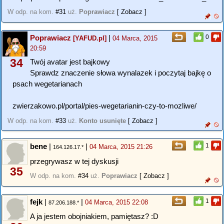
W odp. na kom.
#31
uż.
Poprawiacz
[ Zobacz ]
Poprawiacz
|
0
[YAFUD.pl]
04 Marca, 2015
20:59
34
Twój avatar jest bajkowy
Sprawdz znaczenie słowa wynalazek i poczytaj bajkę o
psach wegetarianach
zwierzakowo.pl/portal/pies-wegetarianin-czy-to-mozliwe/
W odp. na kom.
#33
uż.
Konto usunięte
[ Zobacz ]
bene
|
|
1
04 Marca, 2015 21:26
164.126.17.*
przegrywasz w tej dyskusji
35
W odp. na kom.
#34
uż.
Poprawiacz
[ Zobacz ]
fejk
|
|
1
04 Marca, 2015 22:08
87.206.188.*
A ja jestem obojniakiem, pamiętasz? :D