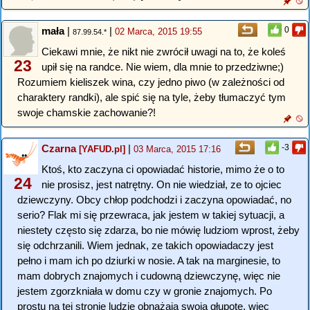
mała
|
|
0
02 Marca, 2015 19:55
87.99.54.*
Ciekawi mnie, że nikt nie zwrócił uwagi na to, że koleś
23
upił się na randce. Nie wiem, dla mnie to przedziwne;)
Rozumiem kieliszek wina, czy jedno piwo (w zależności od
charaktery randki), ale spić się na tyle, żeby tłumaczyć tym
swoje chamskie zachowanie?!
Czarna
|
-3
[YAFUD.pl]
03 Marca, 2015 17:16
Ktoś, kto zaczyna ci opowiadać historie, mimo że o to
24
nie prosisz, jest natrętny. On nie wiedział, ze to ojciec
dziewczyny. Obcy chłop podchodzi i zaczyna opowiadać, no
serio? Flak mi się przewraca, jak jestem w takiej sytuacji, a
niestety często się zdarza, bo nie mówię ludziom wprost, żeby
się odchrzanili. Wiem jednak, ze takich opowiadaczy jest
pełno i mam ich po dziurki w nosie. A tak na marginesie, to
mam dobrych znajomych i cudowną dziewczynę, więc nie
jestem zgorzkniała w domu czy w gronie znajomych. Po
prostu na tej stronie ludzie obnażają swoja głupotę, więc