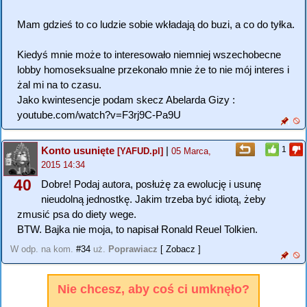
Mam gdzieś to co ludzie sobie wkładają do buzi, a co do tyłka.
Kiedyś mnie może to interesowało niemniej wszechobecne
lobby homoseksualne przekonało mnie że to nie mój interes i
żal mi na to czasu.
Jako kwintesencje podam skecz Abelarda Gizy :
youtube.com/watch?v=F3rj9C-Pa9U
Konto usunięte
|
1
[YAFUD.pl]
05 Marca,
2015 14:34
40
Dobre! Podaj autora, posłużę za ewolucję i usunę
nieudolną jednostkę. Jakim trzeba być idiotą, żeby
zmusić psa do diety wege.
BTW. Bajka nie moja, to napisał Ronald Reuel Tolkien.
W odp. na kom.
#34
uż.
Poprawiacz
[ Zobacz ]
Nie chcesz, aby coś ci umknęło?