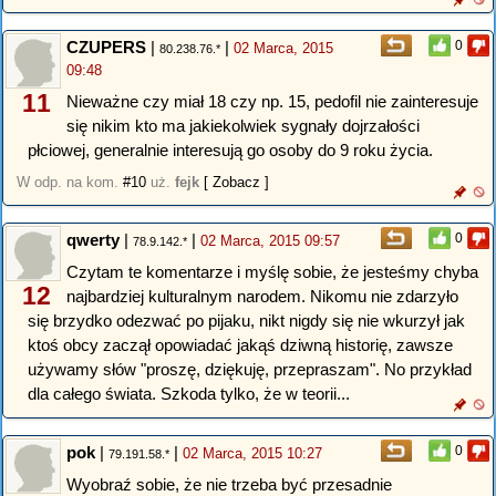
CZUPERS
|
|
0
02 Marca, 2015
80.238.76.*
09:48
11
Nieważne czy miał 18 czy np. 15, pedofil nie zainteresuje
się nikim kto ma jakiekolwiek sygnały dojrzałości
płciowej, generalnie interesują go osoby do 9 roku życia.
W odp. na kom.
#10
uż.
fejk
[ Zobacz ]
qwerty
|
|
0
02 Marca, 2015 09:57
78.9.142.*
Czytam te komentarze i myślę sobie, że jesteśmy chyba
12
najbardziej kulturalnym narodem. Nikomu nie zdarzyło
się brzydko odezwać po pijaku, nikt nigdy się nie wkurzył jak
ktoś obcy zaczął opowiadać jakąś dziwną historię, zawsze
używamy słów "proszę, dziękuję, przepraszam". No przykład
dla całego świata. Szkoda tylko, że w teorii...
pok
|
|
0
02 Marca, 2015 10:27
79.191.58.*
Wyobraź sobie, że nie trzeba być przesadnie