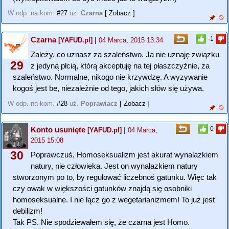
W odp. na kom.
#27
uż.
Czarna
[ Zobacz ]
Czarna
|
-1
[YAFUD.pl]
04 Marca, 2015 13:34
Zależy, co uznasz za szaleństwo. Ja nie uznaję związku
29
z jedyną płcią, którą akceptuję na tej płaszczyźnie, za
szaleństwo. Normalne, nikogo nie krzywdzę. A wyzywanie
kogoś jest be, niezależnie od tego, jakich słów się używa.
W odp. na kom.
#28
uż.
Poprawiacz
[ Zobacz ]
Konto usunięte
|
0
[YAFUD.pl]
04 Marca,
2015 15:08
30
Poprawczuś, Homoseksualizm jest akurat wynalazkiem
natury, nie człowieka. Jest on wynalazkiem natury
stworzonym po to, by regulować liczebnoś gatunku. Więc tak
czy owak w większości gatunków znajdą się osobniki
homoseksualne. I nie łącz go z wegetarianizmem! To już jest
debilizm!
Tak PS. Nie spodziewałem się, że czarna jest Homo.