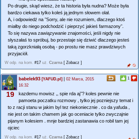
Po drugie, skąd wiesz, że ta historia była nudna? Może była
bardzo ciekawa tylko koleś ją jednym słowem olał.
A, i odpowiedź na "Sorry, ale nie rozumiem, dlaczego ktoś
miałby do niego podchodzić i pieprzyć jakieś farmazony".
To się nazywa zawiązywanie znajomości, jeśli nigdy nie
słyszałaś to spróbuj, bo przestaje się dziwić dlaczego jesteś
taką zgorzkniałą osobą - po prostu nie masz prawdziwych
przyjaciół.
W odp. na kom.
#17
uż.
Czarna
[ Zobacz ]
babelek93
|
1
[YAFUD.pl]
02 Marca, 2015
16:32
19
kazdemu mowisz ,, spie rda aj"? koles pewnie nie
pamoeta poczatku rozmowy , tylko jej pozniejszy temat i
to z racji stanu w jakim byl tez niekoniecznie . co da yafuda ,
nie jest on takim chamem jak go oceniacie tylko zwyczajnie
pijanym kolesiem . mnje bardziej zastanawia co robil tam jej
ojciec
W odp. na kom.
#17
uż.
Czarna
[ Zobacz ]