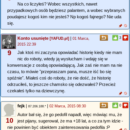
Na co liczyłeś? Wobec wszystkich, nawet
przypadkowych osób będziesz palantem, a wobec wybranych
poudajesz kogoś kim nie jesteś? Np kogoś fajnego? Nie uda
się.
Konto usunięte
|
3
[YAFUD.pl]
01 Marca,
2015 22:39
9
Jak ktoś mi zaczyna opowiadać historię kiedy nie mam
nic do roboty, wtedy ją wysłucham i wdaję się w
konwersacje z osobą opowiadającą. Jak zaś nie mam na nie
czasu, to mówie "przepraszam pana, musze iść bo się
spóźnie". Miałeś coś do roboty, że nie dość, że historię
odrzuciłeś, to jeszcze chamsko się odezwałeś? Przecież
czekałeś tylko na dziewczynę.
fejk
|
|
0
02 Marca, 2015 08:30
87.206.188.*
Autor bał się, że go pedofil napadł, więc mówiąc mu, że
10
jest pijany, sugerował, że ma +18 lat, a co za tym idzie -
nie powinien być obiektem zainteresowania pedofila :P