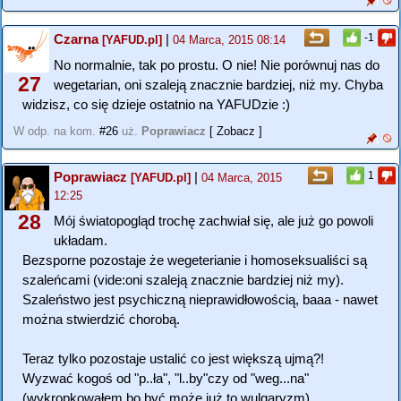
Czarna
|
-1
[YAFUD.pl]
04 Marca, 2015 08:14
No normalnie, tak po prostu. O nie! Nie porównuj nas do
27
wegetarian, oni szaleją znacznie bardziej, niż my. Chyba
widzisz, co się dzieje ostatnio na YAFUDzie :)
W odp. na kom.
#26
uż.
Poprawiacz
[ Zobacz ]
Poprawiacz
|
1
[YAFUD.pl]
04 Marca, 2015
12:25
28
Mój światopogląd trochę zachwiał się, ale już go powoli
układam.
Bezsporne pozostaje że wegeterianie i homoseksualiści są
szaleńcami (vide:oni szaleją znacznie bardziej niż my).
Szaleństwo jest psychiczną nieprawidłowością, baaa - nawet
można stwierdzić chorobą.
Teraz tylko pozostaje ustalić co jest większą ujmą?!
Wyzwać kogoś od "p..ła", "l..by"czy od "weg...na"
(wykropkowałem bo być może już to wulgaryzm)