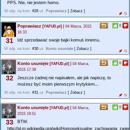
PPS. Nie, nie jestem homo.
W odp. na kom.
#28
uż.
Poprawiacz
[ Zobacz ]
Poprawiacz
|
0
[YAFUD.pl]
04 Marca, 2015
16:33
31
Idź sprzedawać swoje bajki komuś innemu.
W odp. na kom.
#30
uż.
Konto usunięte
[ Zobacz ]
Konto usunięte
|
0
[YAFUD.pl]
04 Marca,
2015 17:39
32
Jeszcze żadnej nie napisałem, ale jak napiszę, to
możesz być moim pierwszym krytykiem...
W odp. na kom.
#31
uż.
Poprawiacz
[ Zobacz ]
Konto usunięte
|
0
[YAFUD.pl]
04 Marca,
2015 19:51
33
BTW.
http://pl.m.wikipedia.org/wiki/Homoseksualne_zachowania_zwier