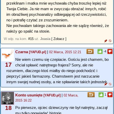
przeklinam i matka mnie wychowała chyba troszkę lepiej niż
Twoja Ciebie. Ja nie mam w zwyczaju obrażać innych, robić
im obraźliwej psychoanalizy odbiegającej od rzeczywistości,
no i potrafię czytać ze zrozumieniem.
Nie pochwalam takiego zachowania ale nie sądzę również, że
należy go spalić na stosie.
W odp. na kom.
#15
uż.
Joasia
[ Zobacz ]
Czarna
|
-4
[YAFUD.pl]
02 Marca, 2015 12:21
Nie wiem czemu się czepiacie. Gościu jest chamem, bo
17
chciał spławić natrętnego frajera? Sorry, ale nie
rozumiem, dlaczego ktoś miałby do niego podchodzić i
pieprzyć jakieś farmazony. Chamstwem jest narzucanie
innym swojej nudnej osoby, a nie spławianie takich jednostek.
Konto usunięte
|
1
[YAFUD.pl]
02 Marca,
2015 16:22
18
Po pierwsze, ojciec dziewczyny nie był natrętny, zaczął
mu tylko opowiadać historię.