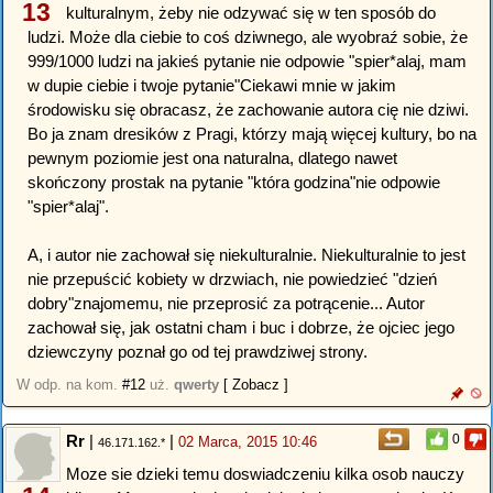
13
kulturalnym, żeby nie odzywać się w ten sposób do
ludzi. Może dla ciebie to coś dziwnego, ale wyobraź sobie, że
999/1000 ludzi na jakieś pytanie nie odpowie "spier*alaj, mam
w dupie ciebie i twoje pytanie"Ciekawi mnie w jakim
środowisku się obracasz, że zachowanie autora cię nie dziwi.
Bo ja znam dresików z Pragi, którzy mają więcej kultury, bo na
pewnym poziomie jest ona naturalna, dlatego nawet
skończony prostak na pytanie "która godzina"nie odpowie
"spier*alaj".
A, i autor nie zachował się niekulturalnie. Niekulturalnie to jest
nie przepuścić kobiety w drzwiach, nie powiedzieć "dzień
dobry"znajomemu, nie przeprosić za potrącenie... Autor
zachował się, jak ostatni cham i buc i dobrze, że ojciec jego
dziewczyny poznał go od tej prawdziwej strony.
W odp. na kom.
#12
uż.
qwerty
[ Zobacz ]
Rr
|
|
0
02 Marca, 2015 10:46
46.171.162.*
Moze sie dzieki temu doswiadczeniu kilka osob nauczy