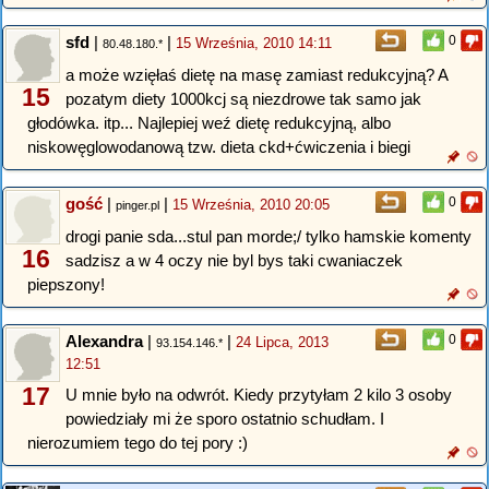
sfd
|
|
0
15 Września, 2010 14:11
80.48.180.*
a może wzięłaś dietę na masę zamiast redukcyjną? A
15
pozatym diety 1000kcj są niezdrowe tak samo jak
głodówka. itp... Najlepiej weź dietę redukcyjną, albo
niskowęglowodanową tzw. dieta ckd+ćwiczenia i biegi
gość
|
|
0
15 Września, 2010 20:05
pinger.pl
drogi panie sda...stul pan morde;/ tylko hamskie komenty
16
sadzisz a w 4 oczy nie byl bys taki cwaniaczek
piepszony!
Alexandra
|
|
0
24 Lipca, 2013
93.154.146.*
12:51
17
U mnie było na odwrót. Kiedy przytyłam 2 kilo 3 osoby
powiedziały mi że sporo ostatnio schudłam. I
nierozumiem tego do tej pory :)