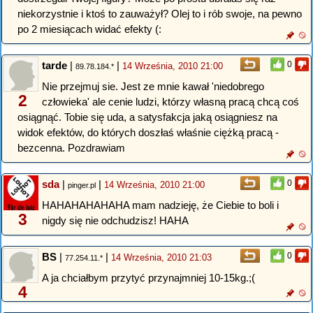
niekorzystnie i ktoś to zauważył? Olej to i rób swoje, na pewno
po 2 miesiącach widać efekty (:
tarde
|
|
0
14 Września, 2010 21:00
89.78.184.*
Nie przejmuj sie. Jest ze mnie kawał 'niedobrego
2
człowieka' ale cenie ludzi, którzy własną pracą chcą coś
osiągnąć. Tobie się uda, a satysfakcja jaką osiągniesz na
widok efektów, do których doszłaś właśnie ciężką pracą -
bezcenna. Pozdrawiam
sda
|
|
0
14 Września, 2010 21:00
pinger.pl
HAHAHAHAHAHA mam nadzieję, że Ciebie to boli i
3
nigdy się nie odchudzisz! HAHA
BS
|
|
0
14 Września, 2010 21:03
77.254.11.*
A ja chciałbym przytyć przynajmniej 10-15kg.;(
4