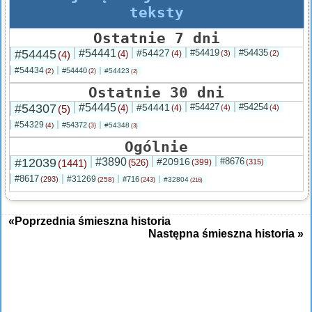
teksty
Ostatnie 7 dni
#54445
#54441
#54427
#54419
#54435
(4)
(4)
(4)
(3)
(2)
#54434
#54440
(2)
#54423
(2)
(2)
Ostatnie 30 dni
#54307
#54445
#54441
#54427
#54254
(5)
(4)
(4)
(4)
(4)
#54329
#54372
(4)
#54348
(3)
(3)
Ogólnie
#12039
#3890
#20916
#8676
(1441)
(526)
(399)
(315)
#8617
#31269
(293)
#716
(258)
#32804
(243)
(216)
«Poprzednia śmieszna historia
Następna śmieszna historia »