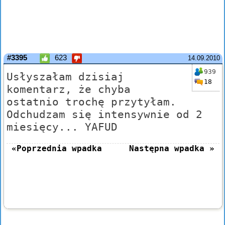
#3395
623
14.09.2010
939
Usłyszałam dzisiaj
18
komentarz, że chyba
ostatnio trochę przytyłam.
Odchudzam się intensywnie od 2
miesięcy... YAFUD
«Poprzednia wpadka
Następna wpadka »