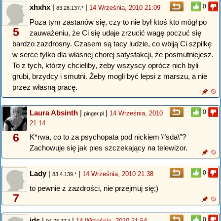
xhxhx
|
|
0
14 Września, 2010 21:09
83.28.137.*
Poza tym zastanów się, czy to nie był ktoś kto mógł po
5
zauważeniu, że Ci się udaje zrzucić wagę poczuć się
bardzo zazdrosny. Czasem są tacy ludzie, co wbiją Ci szpilkę
w serce tylko dla własnej chorej satysfakcji, że posmutniejesz.
To z tych, którzy chcieliby, żeby wszyscy oprócz nich byli
grubi, brzydcy i smutni. Żeby mogli być lepsi z marszu, a nie
przez własną pracę.
Laura Absinth
|
|
0
14 Września, 2010
pinger.pl
21:14
6
K*rwa, co to za psychopata pod nickiem \"sda\"?
Zachowuje się jak pies szczekający na telewizor.
Lady
|
|
0
14 Września, 2010 21:38
83.4.139.*
to pewnie z zazdrości, nie przejmuj się;)
7
jds
|
|
0
14 Września, 2010 21:54