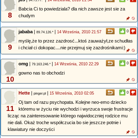
94.75.77.*
Babcia Ci to powiedziala? dla nich zawsze jest sie za
8
chudym
jababa
|
|
0
14 Września, 2010 21:57
89.74.126.*
myślę,że to przez zazdrosć...ktoś zauważył,ze schudłas
9
i chciał ci dokopac....nie przejmuj się zazdrośnikami:)
omg
|
|
0
14 Września, 2010 22:29
79.163.246.*
gowno nas to obchodzi
10
Hette
|
|
0
15 Września, 2010 02:05
pinger.pl
Oj tam od razu psychopata. Kolejne neo-emo dziecko
11
któremu w życiu nie wychodzi i wyrzuca swoje frustracje
licząc na zainteresowanie którego najwidoczniej rodzice mu
nie dali. Okaż troche współczucia bo sie jeszcze potnie i
klawiatury nie doczyści