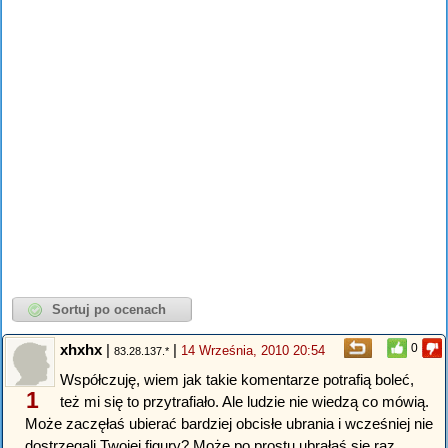
xhxhx
|
|
0
14 Września, 2010 20:54
83.28.137.*
Współczuję, wiem jak takie komentarze potrafią boleć,
1
też mi się to przytrafiało. Ale ludzie nie wiedzą co mówią.
Może zaczęłaś ubierać bardziej obcisłe ubrania i wcześniej nie
dostrzegali Twojej figury? Może po prostu ubrałaś się raz