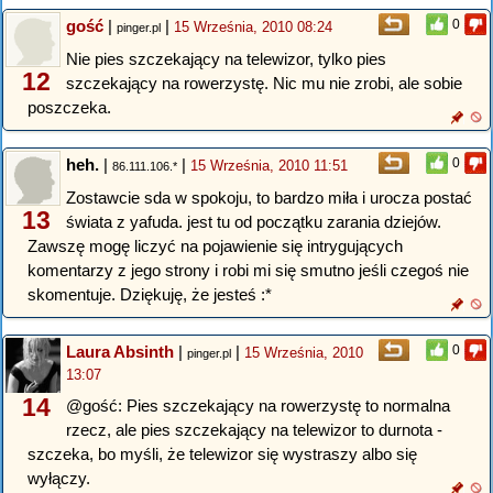
gość
|
|
0
15 Września, 2010 08:24
pinger.pl
Nie pies szczekający na telewizor, tylko pies
12
szczekający na rowerzystę. Nic mu nie zrobi, ale sobie
poszczeka.
heh.
|
|
0
15 Września, 2010 11:51
86.111.106.*
Zostawcie sda w spokoju, to bardzo miła i urocza postać
13
świata z yafuda. jest tu od początku zarania dziejów.
Zawszę mogę liczyć na pojawienie się intrygujących
komentarzy z jego strony i robi mi się smutno jeśli czegoś nie
skomentuje. Dziękuję, że jesteś :*
Laura Absinth
|
|
0
15 Września, 2010
pinger.pl
13:07
14
@gość: Pies szczekający na rowerzystę to normalna
rzecz, ale pies szczekający na telewizor to durnota -
szczeka, bo myśli, że telewizor się wystraszy albo się
wyłączy.