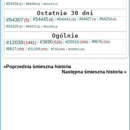
#54434
#54440
(2)
#54423
(2)
(2)
Ostatnie 30 dni
#54307
#54445
#54441
#54427
#54254
(5)
(4)
(4)
(4)
(4)
#54329
#54372
(4)
#54348
(3)
(3)
Ogólnie
#12039
#3890
#20916
#8676
(1441)
(526)
(399)
(315)
#8617
#31269
(293)
#716
(258)
#32804
(243)
(216)
«Poprzednia śmieszna historia
Następna śmieszna historia »