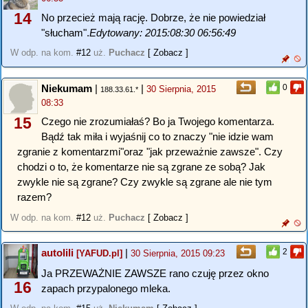
14
No przecież mają rację. Dobrze, że nie powiedział
"słucham".
Edytowany: 2015:08:30 06:56:49
W odp. na kom.
#12
uż.
Puchacz
[ Zobacz ]
Niekumam
|
|
0
30 Sierpnia, 2015
188.33.61.*
08:33
15
Czego nie zrozumiałaś? Bo ja Twojego komentarza.
Bądź tak miła i wyjaśnij co to znaczy "nie idzie wam
zgranie z komentarzmi"oraz "jak przeważnie zawsze". Czy
chodzi o to, że komentarze nie są zgrane ze sobą? Jak
zwykle nie są zgrane? Czy zwykle są zgrane ale nie tym
razem?
W odp. na kom.
#12
uż.
Puchacz
[ Zobacz ]
autolili
|
2
[YAFUD.pl]
30 Sierpnia, 2015 09:23
Ja PRZEWAŻNIE ZAWSZE rano czuję przez okno
16
zapach przypalonego mleka.