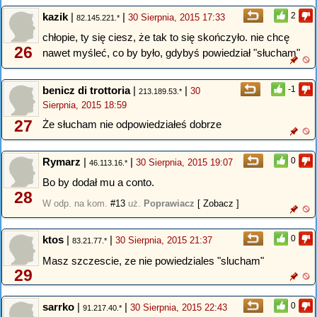
kazik
|
|
2
30 Sierpnia, 2015 17:33
82.145.221.*
chłopie, ty się ciesz, że tak to się skończyło. nie chcę
26
nawet myśleć, co by było, gdybyś powiedział "słucham"
benicz di trottoria
|
|
-1
30
213.189.53.*
Sierpnia, 2015 18:59
27
Że słucham nie odpowiedziałeś dobrze
Rymarz
|
|
0
30 Sierpnia, 2015 19:07
46.113.16.*
Bo by dodał mu a conto.
28
W odp. na kom.
#13
uż.
Poprawiacz
[ Zobacz ]
ktos
|
|
0
30 Sierpnia, 2015 21:37
83.21.77.*
Masz szczescie, ze nie powiedziales "slucham"
29
sarrko
|
|
0
30 Sierpnia, 2015 22:43
91.217.40.*