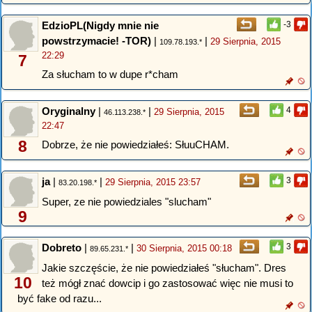
EdzioPL(Nigdy mnie nie
-3
powstrzymacie! -TOR)
|
|
29 Sierpnia, 2015
109.78.193.*
22:29
7
Za słucham to w dupe r*cham
Oryginalny
|
|
4
29 Sierpnia, 2015
46.113.238.*
22:47
8
Dobrze, że nie powiedziałeś: SłuuCHAM.
ja
|
|
3
29 Sierpnia, 2015 23:57
83.20.198.*
Super, ze nie powiedziales "slucham"
9
Dobreto
|
|
3
30 Sierpnia, 2015 00:18
89.65.231.*
Jakie szczęście, że nie powiedziałeś "słucham". Dres
10
też mógł znać dowcip i go zastosować więc nie musi to
być fake od razu...