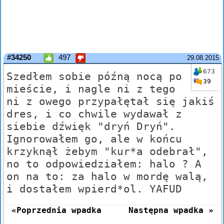
#34250
497
29.08.2015
673
Szedłem sobie późną nocą po
39
mieście, i nagle ni z tego
ni z owego przypałętał się jakiś
dres, i co chwile wydawał z
siebie dźwięk "dryń Dryń".
Ignorowałem go, ale w końcu
krzyknął żebym "kur*a odebrał",
no to odpowiedziałem: halo ? A
on na to: za halo w mordę walą,
i dostałem wpierd*ol. YAFUD
«Poprzednia wpadka
Następna wpadka »