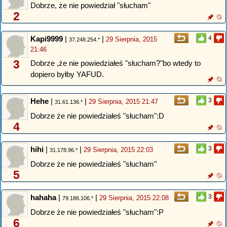
Dobrze, że nie powiedział "słucham"
2
Kapi9999
|
|
4
29 Sierpnia, 2015
37.248.254.*
21:46
3
Dobrze ,że nie powiedziałeś "słucham?"bo wtedy to
dopiero byłby YAFUD.
Hehe
|
|
3
29 Sierpnia, 2015 21:47
31.61.136.*
Dobrze że nie powiedziałeś "słucham":D
4
hihi
|
|
3
29 Sierpnia, 2015 22:03
31.178.96.*
Dobrze że nie powiedziałeś "słucham"
5
hahaha
|
|
3
29 Sierpnia, 2015 22:08
79.186.106.*
Dobrze że nie powiedziałeś "słucham":P
6