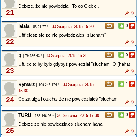
Dobrze, że nie powiedział "To do Ciebie".
21
lalala
|
|
0
30 Sierpnia, 2015 15:20
83.21.77.*
Ufff ciesz sie ze nie powiedziales "slucham"
22
:)
|
|
0
30 Sierpnia, 2015 15:28
79.186.43.*
Uff, co to by było gdybyś powiedział "słucham":O (haha)
23
Rymarz
|
|
1
30 Sierpnia, 2015
109.243.174.*
15:30
24
Co za ulga i otucha, że nie powiedziałeś "słucham"
TURU
|
|
0
30 Sierpnia, 2015 17:30
188.146.95.*
Dobrze ze nie powiedziałeś słucham haha
25