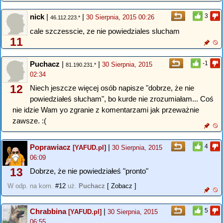
nick
|
|
3
30 Sierpnia, 2015 00:26
46.112.223.*
cale szczesscie, ze nie powiedziales slucham
11
Puchacz
|
|
-1
30 Sierpnia, 2015
81.190.231.*
02:34
12
Niech jeszcze więcej osób napisze "dobrze, że nie
powiedziałeś słucham", bo kurde nie zrozumiałam... Coś
nie idzie Wam yo zgranie z komentarzami jak przeważnie
zawsze. :(
Poprawiacz
|
4
[YAFUD.pl]
30 Sierpnia, 2015
06:09
13
Dobrze, że nie powiedziałeś "pronto"
W odp. na kom.
#12
uż.
Puchacz
[ Zobacz ]
Chrabbina
|
5
[YAFUD.pl]
30 Sierpnia, 2015
06:55