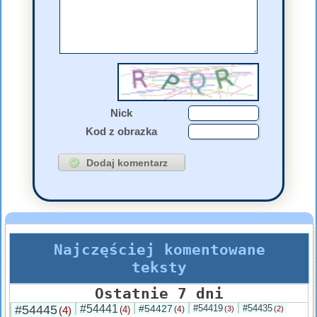
Nick
Kod z obrazka
Najczęściej komentowane
teksty
Ostatnie 7 dni
#54445
#54441
#54427
#54419
#54435
(4)
(4)
(4)
(3)
(2)