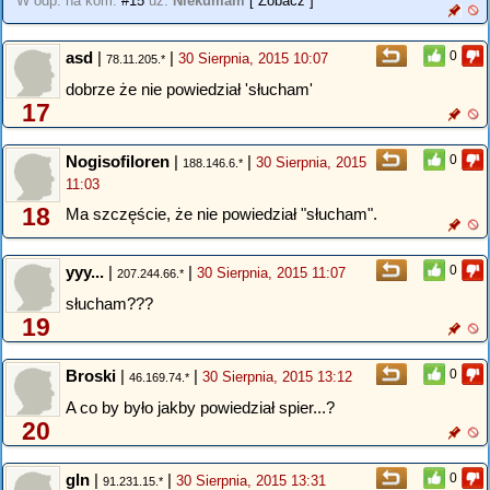
W odp. na kom.
#15
uż.
Niekumam
[ Zobacz ]
asd
|
|
0
30 Sierpnia, 2015 10:07
78.11.205.*
dobrze że nie powiedział 'słucham'
17
Nogisofiloren
|
|
0
30 Sierpnia, 2015
188.146.6.*
11:03
18
Ma szczęście, że nie powiedział "słucham".
yyy...
|
|
0
30 Sierpnia, 2015 11:07
207.244.66.*
słucham???
19
Broski
|
|
0
30 Sierpnia, 2015 13:12
46.169.74.*
A co by było jakby powiedział spier...?
20
gln
|
|
0
30 Sierpnia, 2015 13:31
91.231.15.*