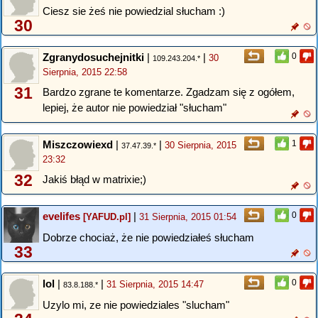
Ciesz sie żeś nie powiedzial słucham :)
30
Zgranydosuchejnitki
|
|
0
30
109.243.204.*
Sierpnia, 2015 22:58
31
Bardzo zgrane te komentarze. Zgadzam się z ogółem,
lepiej, że autor nie powiedział "słucham"
Miszczowiexd
|
|
1
30 Sierpnia, 2015
37.47.39.*
23:32
32
Jakiś błąd w matrixie;)
evelifes
|
0
[YAFUD.pl]
31 Sierpnia, 2015 01:54
Dobrze chociaż, że nie powiedziałeś słucham
33
lol
|
|
0
31 Sierpnia, 2015 14:47
83.8.188.*
Uzylo mi, ze nie powiedziales "slucham"