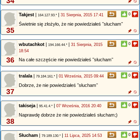
34
Takjest
|
|
0
31 Sierpnia, 2015 17:41
164.127.93.*
Świetnie się złożyło, że nie powiedziałeś "słucham"
35
wbutachkot
|
|
0
31 Sierpnia, 2015
194.166.44.*
18:54
36
Na całe szczęście nie powiedziałeś "słucham"
tralala
|
|
0
01 Września, 2015 09:44
79.184.161.*
Dobrze, że nie powiedziałeś "słucham"
37
takiseja
|
|
0
07 Września, 2016 20:40
95.41.4.*
Naprawdę dobrze że nie powiedziałeś słucham;)
38
Słucham
|
|
0
11 Lipca, 2025 14:53
79.189.130.*