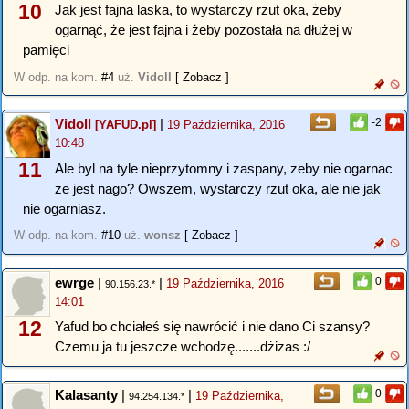
10
Jak jest fajna laska, to wystarczy rzut oka, żeby
ogarnąć, że jest fajna i żeby pozostała na dłużej w
pamięci
W odp. na kom.
#4
uż.
Vidoll
[ Zobacz ]
Vidoll
|
-2
[YAFUD.pl]
19 Października, 2016
10:48
11
Ale byl na tyle nieprzytomny i zaspany, zeby nie ogarnac
ze jest nago? Owszem, wystarczy rzut oka, ale nie jak
nie ogarniasz.
W odp. na kom.
#10
uż.
wonsz
[ Zobacz ]
ewrge
|
|
0
19 Października, 2016
90.156.23.*
14:01
12
Yafud bo chciałeś się nawrócić i nie dano Ci szansy?
Czemu ja tu jeszcze wchodzę.......dżizas :/
Kalasanty
|
|
0
19 Października,
94.254.134.*