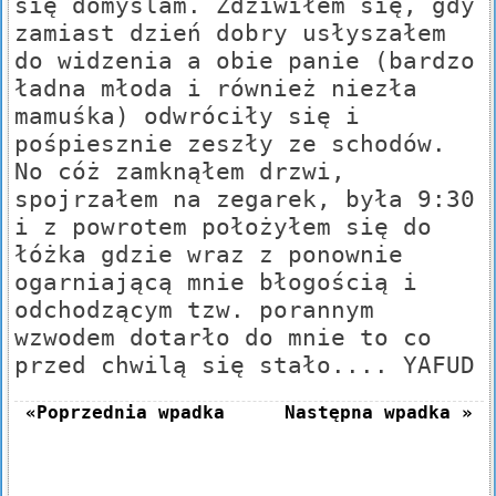
się domyślam. Zdziwiłem się, gdy
zamiast dzień dobry usłyszałem
do widzenia a obie panie (bardzo
ładna młoda i również niezła
mamuśka) odwróciły się i
pośpiesznie zeszły ze schodów.
No cóż zamknąłem drzwi,
spojrzałem na zegarek, była 9:30
i z powrotem położyłem się do
łóżka gdzie wraz z ponownie
ogarniającą mnie błogością i
odchodzącym tzw. porannym
wzwodem dotarło do mnie to co
przed chwilą się stało.... YAFUD
«Poprzednia wpadka
Następna wpadka »