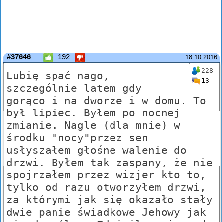
#37646
192
18.10.2016
228
Lubię spać nago,
13
szczególnie latem gdy
gorąco i na dworze i w domu. To
był lipiec. Byłem po nocnej
zmianie. Nagle (dla mnie) w
środku "nocy"przez sen
usłyszałem głośne walenie do
drzwi. Byłem tak zaspany, że nie
spojrzałem przez wizjer kto to,
tylko od razu otworzyłem drzwi,
za którymi jak się okazało stały
dwie panie świadkowe Jehowy jak