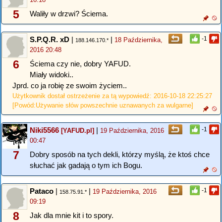
5
Waliły w drzwi? Ściema.
S.P.Q.R. xD
|
|
-1
18 Października,
188.146.170.*
2016 20:48
6
Ściema czy nie, dobry YAFUD.
Miały widoki..
Jprd. co ja robię ze swoim życiem..
Użytkownik dostał ostrzeżenie za tą wypowiedź: 2016-10-18 22:25:27
[Powód:Używanie słów powszechnie uznawanych za wulgarne]
Niki5566
|
-1
[YAFUD.pl]
19 Października, 2016
00:47
7
Dobry sposób na tych dekli, którzy myślą, że ktoś chce
słuchać jak gadają o tym ich Bogu.
Pataco
|
|
-1
19 Października, 2016
158.75.91.*
09:19
8
Jak dla mnie kit i to spory.