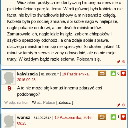
Widziałem praktycznie identyczną historię na serwisie o
piekielnościach parę lat temu. W roli głównej była kobieta a nie
facet, nie byli to świadkowie jehowy a ministranci z kolędą.
Kobieta była po nocnej zmianie, śpi sobie nago w najlepsze,
nagle pukanie do drzwi, a tam dwóch ministrantów.
Zamurowało ich, nagle idzie ksiądz, zabiera chłopaków i
szybko speszony odchodzi, a ona zdaje sobie sprawe,
dlaczego ministrantom się nie spieszyło. Szukałem jakieś 10
minut w tamtym serwisie żeby udowodnić, ale na nic moje
trudy. W każdym bądź razie ściema. Polecam się.
kalwizacja
|
|
0
19 Października,
81.190.231.*
2016 09:23
9
A to nie może się komuś innemu zdarzyć coś
podobnego?
W odp. na kom.
#8
uż.
Pataco
[ Zobacz ]
wonsz
|
|
1
19 Października, 2016
81.190.231.*
09:25