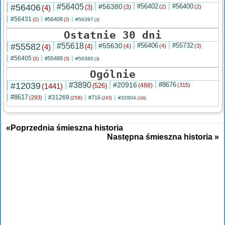
#56406
#56405
#56380
#56402
#56400
(4)
(3)
(3)
(2)
(2)
#56431
#56408
(2)
#56397
(2)
(2)
Ostatnie 30 dni
#55582
#55618
#55630
#56406
#55732
(4)
(4)
(4)
(4)
(3)
#56405
#55488
(3)
#56380
(3)
(3)
Ogólnie
#12039
#3890
#20916
#8676
(1441)
(526)
(488)
(315)
#8617
#31269
(293)
#716
(258)
#32804
(243)
(216)
«Poprzednia śmieszna historia
Następna śmieszna historia »