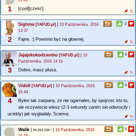
1
[cool][cześć]
Sighma
|
-2
[YAFUD.pl]
10 Października, 2016
13:37
2
Fajne. :) Powinno być na głownej.
Jajajekokodzambo
|
0
[YAFUD.pl]
10
Października, 2016 14:16
3
Dobre, masz plusa.
Vidoll
|
0
[YAFUD.pl]
10 Października, 2016
15:44
4
Byles tak zaspany, ze nie ogarnales, by spojrzec kto to,
ale oczywiscie wiesz (2-3 sekundy zanim sie odwrocily i
uciekly) jak wygladaly. Sciema.
Walik
|
|
0
10 Października, 2016
94.254.238.*
16:18