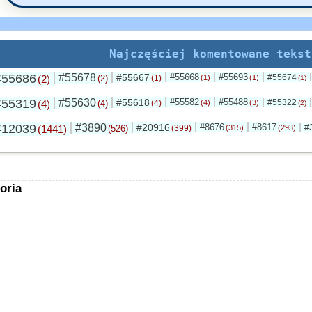
Najczęściej komentowane tekst
#55686
#55678
#55667
#55668
#55693
#55674
(2)
(2)
(1)
(1)
(1)
(1)
#55319
#55630
#55618
#55582
#55488
#55322
(4)
(4)
(4)
(4)
(3)
(2)
#12039
#3890
#20916
#8676
#8617
#
(1441)
(526)
(399)
(315)
(293)
oria