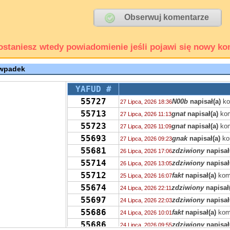
ostaniesz wtedy powiadomienie jeśli pojawi się nowy ko
 wpadek
YAFUD #
55727
N00b
napisał(a)
ko
27 Lipca, 2026 18:36
55713
gnat
napisał(a)
kom
27 Lipca, 2026 11:13
55723
gnat
napisał(a)
kom
27 Lipca, 2026 11:09
55693
gnak
napisał(a)
ko
27 Lipca, 2026 09:23
55681
zdziwiony
napisał
26 Lipca, 2026 17:06
55714
zdziwiony
napisał
26 Lipca, 2026 13:05
55712
fakt
napisał(a)
kom
25 Lipca, 2026 16:07
55674
zdziwiony
napisał
24 Lipca, 2026 22:11
55697
zdziwiony
napisał
24 Lipca, 2026 22:03
55686
fakt
napisał(a)
kom
24 Lipca, 2026 10:01
55686
zdziwiony
napisał
24 Lipca, 2026 09:55