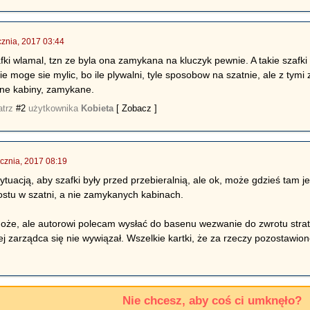
cznia, 2017 03:44
fki wlamal, tzn ze byla ona zamykana na kluczyk pewnie. A takie szafki n
e moge sie mylic, bo ile plywalni, tyle sposobow na szatnie, ale z tym
bne kabiny, zamykane.
atrz
#2
użytkownika
Kobieta
[ Zobacz ]
ycznia, 2017 08:19
ytuacją, aby szafki były przed przebieralnią, ale ok, może gdzieś tam j
rostu w szatni, a nie zamykanych kabinach.
oże, ale autorowi polecam wysłać do basenu wezwanie do zwrotu strat
ej zarządca się nie wywiązał. Wszelkie kartki, że za rzeczy pozostaw
Nie chcesz, aby coś ci umknęło?