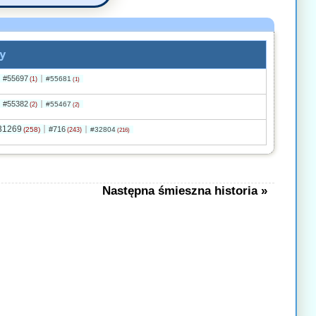
y
#55697
#55681
(1)
(1)
#55382
#55467
(2)
(2)
31269
#716
(258)
#32804
(243)
(216)
Następna śmieszna historia »