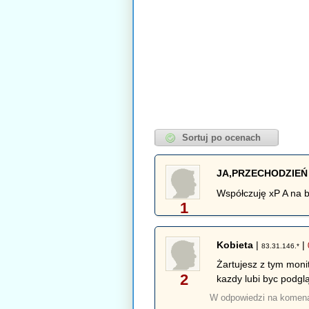
JA,PRZECHODZIEŃ
Współczuję xP A na b
1
Kobieta
|
|
83.31.146.*
Żartujesz z tym moni
2
kazdy lubi byc podgl
W odpowiedzi na komen