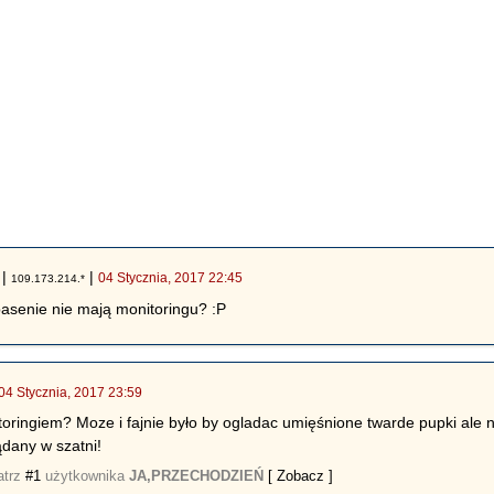
|
|
04 Stycznia, 2017 22:45
109.173.214.*
asenie nie mają monitoringu? :P
04 Stycznia, 2017 23:59
toringiem? Moze i fajnie było by ogladac umięśnione twarde pupki ale ni
ądany w szatni!
atrz
#1
użytkownika
JA,PRZECHODZIEŃ
[ Zobacz ]