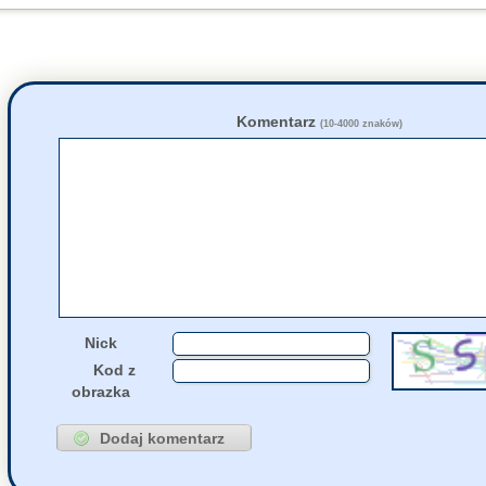
55678
KRPH
napisał(a)
k
23 Lipca, 2026 05:31
55668
Tunn
napisał(a)
ko
22 Lipca, 2026 22:58
55678
pazb
napisał(a)
ko
22 Lipca, 2026 17:38
55651
Dhdvdh
napisał(a)
22 Lipca, 2026 12:15
55667
Grejon
napisał(a)
22 Lipca, 2026 02:45
Komentarz
(10-4000 znaków)
8365
maniek
napisał(a)
21 Lipca, 2026 19:56
55651
zdziwiony
napisał
21 Lipca, 2026 11:25
55654
jolaw
napisał(a)
ko
21 Lipca, 2026 09:35
55652
jolaw
napisał(a)
ko
20 Lipca, 2026 20:14
Nick
Kod z
obrazka