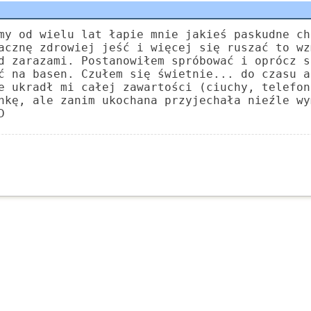
my od wielu lat łapie mnie jakieś paskudne ch
acznę zdrowiej jeść i więcej się ruszać to wz
d zarazami. Postanowiłem spróbować i oprócz s
ć na basen. Czułem się świetnie... do czasu a
e ukradł mi całej zawartości (ciuchy, telefon
nkę, ale zanim ukochana przyjechała nieźle wy
D