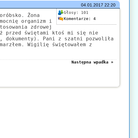
04.01.2017
22:20
Głosy:
101
oróbsko. Żona
Komentarze:
4
mocnię organizm i
tosowania zdrowej
ż przed świętami ktoś mi się nie
, dokumenty). Pani z szatni pozwoliła
marzłem. Wigilię świętowałem z
Następna wpadka »