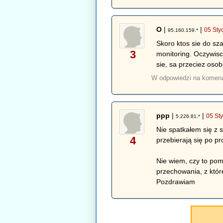
O
|
|
05 Sty
95.160.159.*
Skoro ktos sie do sza
3
monitoring. Oczywisci
sie, sa przeciez oso
W odpowiedzi na komen
ppp
|
|
05 St
5.226.81.*
Nie spatkałem się z s
4
przebierają się po p
Nie wiem, czy to pom
przechowania, z któr
Pozdrawiam