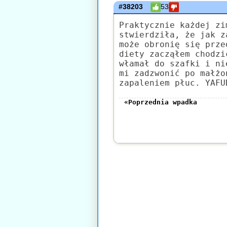
#38203
53
Praktycznie każdej zi
stwierdziła, że jak z
może obronię się prze
diety zacząłem chodzi
włamał do szafki i ni
mi zadzwonić po małżo
zapaleniem płuc. YAFU
«Poprzednia wpadka