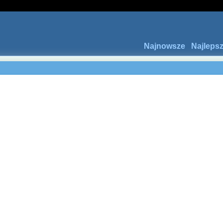
Najnowsze
Najleps