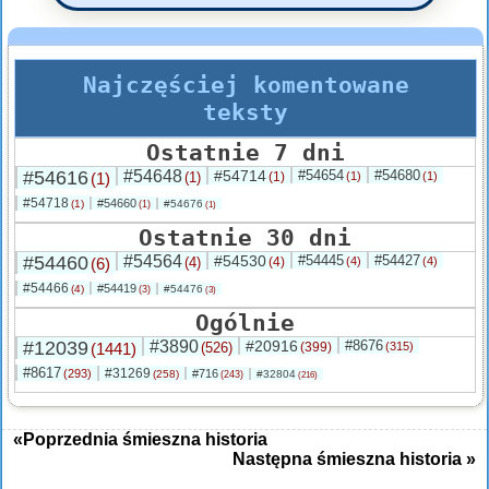
Najczęściej komentowane
teksty
Ostatnie 7 dni
#54616
#54648
#54714
#54654
#54680
(1)
(1)
(1)
(1)
(1)
#54718
#54660
(1)
#54676
(1)
(1)
Ostatnie 30 dni
#54460
#54564
#54530
#54445
#54427
(6)
(4)
(4)
(4)
(4)
#54466
#54419
(4)
#54476
(3)
(3)
Ogólnie
#12039
#3890
#20916
#8676
(1441)
(526)
(399)
(315)
#8617
#31269
(293)
#716
(258)
#32804
(243)
(216)
«Poprzednia śmieszna historia
Następna śmieszna historia »