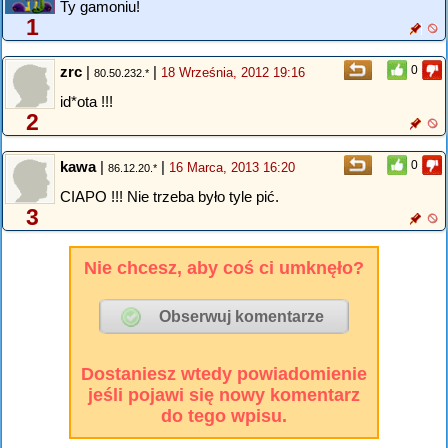
Ty gamoniu!
1
zrc
|
|
0
18 Września, 2012 19:16
80.50.232.*
id*ota !!!
2
kawa
|
|
0
16 Marca, 2013 16:20
86.12.20.*
CIAPO !!! Nie trzeba było tyle pić.
3
Nie chcesz, aby coś ci umknęło?
Dostaniesz wtedy powiadomienie
jeśli pojawi się nowy komentarz
do tego wpisu.