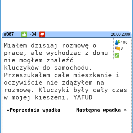
#387
-34
28.08.2009
496
Miałem dzisiaj rozmowę o
3
prace, ale wychodząc z domu
nie mogłem znaleźć
kluczyków do samochodu.
Przeszukałem całe mieszkanie i
oczywiście nie zdążyłem na
rozmowę. Kluczyki były cały czas
w mojej kieszeni. YAFUD
«Poprzednia wpadka
Następna wpadka »